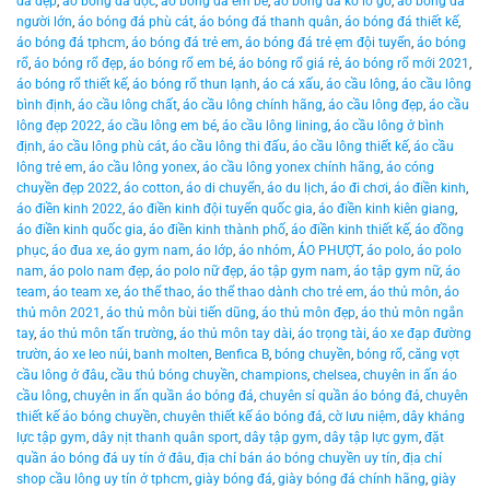
đá đẹp
,
áo bóng đá độc
,
áo bóng đá em bé
,
áo bóng đá ko lo go
,
áo bóng đá
người lớn
,
áo bóng đá phù cát
,
áo bóng đá thanh quân
,
áo bóng đá thiết kế
,
áo bóng đá tphcm
,
áo bóng đá trẻ em
,
áo bóng đá trẻ ẹm đội tuyển
,
áo bóng
rổ
,
áo bóng rổ đẹp
,
áo bóng rổ em bé
,
áo bóng rổ giá rẻ
,
áo bóng rổ mới 2021
,
áo bóng rổ thiết kế
,
áo bóng rổ thun lạnh
,
áo cá xấu
,
áo cầu lông
,
áo cầu lông
bình định
,
áo cầu lông chất
,
áo cầu lông chính hãng
,
áo cầu lông đẹp
,
áo cầu
lông đẹp 2022
,
áo cầu lông em bé
,
áo cầu lông lining
,
áo cầu lông ở bình
định
,
áo cầu lông phù cát
,
áo cầu lông thi đấu
,
áo cầu lông thiết kế
,
áo cầu
lông trẻ em
,
áo cầu lông yonex
,
áo cầu lông yonex chính hãng
,
áo cóng
chuyền đẹp 2022
,
áo cotton
,
áo di chuyển
,
áo du lịch
,
áo đi chơi
,
áo điền kinh
,
áo điền kinh 2022
,
áo điền kinh đội tuyển quốc gia
,
áo điền kinh kiên giang
,
áo điền kinh quốc gia
,
áo điền kinh thành phố
,
áo điền kinh thiết kế
,
áo đồng
phục
,
áo đua xe
,
áo gym nam
,
áo lớp
,
áo nhóm
,
ÁO PHƯỢT
,
áo polo
,
áo polo
nam
,
áo polo nam đẹp
,
áo polo nữ đẹp
,
áo tập gym nam
,
áo tập gym nữ
,
áo
team
,
áo team xe
,
áo thể thao
,
áo thể thao dành cho trẻ em
,
áo thủ môn
,
áo
thủ môn 2021
,
áo thủ môn bùi tiến dũng
,
áo thủ môn đẹp
,
áo thủ môn ngắn
tay
,
áo thủ môn tấn trường
,
áo thủ môn tay dài
,
áo trọng tài
,
áo xe đạp đường
trườn
,
áo xe leo núi
,
banh molten
,
Benfica B
,
bóng chuyền
,
bóng rổ
,
căng vợt
cầu lông ở đâu
,
cầu thủ bóng chuyền
,
champions
,
chelsea
,
chuyên in ấn áo
cầu lông
,
chuyên in ấn quần áo bóng đá
,
chuyên sỉ quần áo bóng đá
,
chuyên
thiết kế áo bóng chuyền
,
chuyên thiết kế áo bóng đá
,
cờ lưu niệm
,
dây kháng
lực tập gym
,
dây nịt thanh quân sport
,
dây tập gym
,
dây tập lực gym
,
đặt
quần áo bóng đá uy tín ở đâu
,
địa chỉ bán áo bóng chuyền uy tín
,
địa chỉ
shop cầu lông uy tín ở tphcm
,
giày bóng đá
,
giày bóng đá chính hãng
,
giày