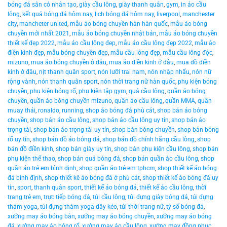
bóng đá sân cỏ nhân tạo
,
giày cầu lông
,
giày thanh quân
,
gym
,
in áo cầu
lông
,
kết quả bóng đá hôm nay
,
lịch bóng đá hôm nay
,
liverpool
,
manchester
city
,
mancheter united
,
mẫu áo bóng chuyền hàn hàn quốc
,
mẫu áo bóng
chuyền mới nhất 2021
,
mẫu áo bóng chuyền nhật bản
,
mẫu áo bóng chuyền
thiết kế đẹp 2022
,
mẫu áo cầu lông đep
,
mẫu áo cầu lông đẹp 2022
,
mẫu áo
điền kinh đẹp
,
mẫu bóng chuyền đẹp
,
mẫu cầu lông đẹp
,
mẫu cầu lông độc
,
mizuno
,
mua áo bóng chuyền ở đâu
,
mua áo điền kinh ở đâu
,
mua đồ điền
kinh ở đâu
,
nịt thanh quân sport
,
nón lưỡi trai nam
,
nón nhập nhẩu
,
nón nữ
rộng vành
,
nón thanh quân sport
,
nón thời trang nữ hàn quốc
,
phụ kiện bóng
chuyền
,
phụ kiện bóng rổ
,
phụ kiện tập gym
,
quả cầu lông
,
quần áo bóng
chuyền
,
quần áo bóng chuyền mizuno
,
quần áo cầu lông
,
quần MMA
,
quần
muay thái
,
ronaldo
,
running
,
shop áo bóng đá phù cát
,
shop bán áo bóng
chuyền
,
shop bán áo cầu lông
,
shop bán áo cầu lông uy tín
,
shop bán áo
trọng tài
,
shop bán áo trọng tài uy tín
,
shop bán bóng chuyền
,
shop bán bóng
rổ uy tín
,
shop bán đồ áo bóng đá
,
shop bán đồ chính hãng cầu lông
,
shop
bán đồ điền kinh
,
shop bán giày uy tín
,
shop bán phụ kiện cầu lông
,
shop bán
phụ kiện thể thao
,
shop bán quả bóng đá
,
shop bán quần áo cầu lông
,
shop
quần áo trẻ em bình định
,
shop quần áo trẻ em tphcm
,
shop thiết kế áo bóng
đá bình định
,
shop thiết kê áo bóng đá ở phù cát
,
shop thiết kế áo bóng đá uy
tín
,
sport
,
thanh quân sport
,
thiết kế áo bóng đá
,
thiết kế áo cầu lông
,
thời
trang trẻ em
,
trực tiếp bóng đá
,
túi cầu lông
,
túi đựng giày bóng đá
,
túi đựng
thảm yoga
,
túi đựng thảm yoga dây kéo
,
túi thời trang nữ
,
tỷ số bóng đá
,
xưởng may áo bóng bàn
,
xưởng may áo bóng chuyền
,
xưởng may áo bóng
đá
,
xưởng may áo bóng rổ
,
xưởng may áo cầu lông
,
xưởng may đồng phục