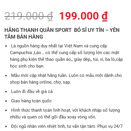
Giá
Giá
219.000
₫
199.000
₫
gốc
hiện
HÃNG THANH QUÂN SPORT BỎ SỈ UY TÍN – YÊN
là:
tại
TÂM BÁN HÀNG
219.000 ₫.
là:
Là nguồn hàng duy nhất tại Việt Nam và cung cấp
Campuchia ,Lào… có thể cung cấp số lượng lớn các mặt
199.
hàng phụ kiện thể thao quần áo,, giày dép,, túi, ví, ba lô,cặp
học sinh cho bạn.
Mẫu mới cập nhật hằng tuần. Luôn có mẫu mới dành cho
shop bán hàng online, chợ, sạp.
Luôn đi đầu về giá cả
Giao hàng toàn quốc
Hình thức thanh toán linh hoạt, với khách nhập số lượng
nhiều và quen có thể gối đầu xoay vòng vốn.
Đội ngũ nhân viên nhiệt tình, tư vấn tận tâm. Phục vụ 24/7