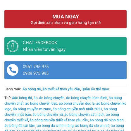
MUA NGAY
Gọi điện xác nhận và giao hàng tận nơi
CHAT FACEBOOK
Nhân viên tư vấn ngay
0961 795 975
0939 975 995
Danh mục:
Áo bóng đá
,
Áo thiết kế theo yêu cầu
,
Quần áo thể thao
Thẻ:
#áo bóng đá
,
áo
,
áo bóng chuyền
,
áo bóng chuyền bình định
,
áo bóng
chuyền chất
,
áo bóng chuyền đẹp
,
áo bóng chuyền độc lạ
,
áo bóng chuyền ko
logo
,
áo bóng chuyền mizuno
,
áo bóng chuyền mới nhất 2021
,
áo bóng
chuyền nhật bản
,
áo bóng chuyền nữ
,
áo bóng chuyền sát nách
,
áo bóng
chuyền thiết kế
,
áo bóng chuyền thiết kế theo yêu cầu
,
áo bóng đá bình định
,
áo bóng đá cát lâm
,
áo bóng đá chính hãng
,
áo bóng đá clb em bé
,
áo bóng