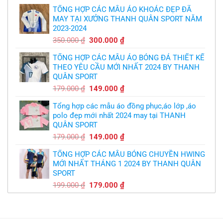
gốc
hiện
logo
bầy
free
TỔNG HỢP CÁC MẪU ÁO KHOÁC ĐẸP ĐÃ
là:
tại
quỷ
nhỏ
MAY TẠI XƯỞNG THANH QUÂN SPORT NĂM
350.000 ₫.
là:
2023-2024
299.000 ₫.
Giá
Giá
350.000
₫
300.000
₫
gốc
hiện
TỔNG HỢP CÁC MẪU ÁO BÓNG ĐÁ THIẾT KẾ
là:
tại
THEO YÊU CẦU MỚI NHẤT 2024 BY THANH
350.000 ₫.
là:
QUÂN SPORT
300.000 ₫.
Giá
Giá
179.000
₫
149.000
₫
gốc
hiện
Tổng hợp các mẫu áo đồng phục,áo lớp ,áo
là:
tại
polo đẹp mới nhất 2024 may tại THANH
179.000 ₫.
là:
QUÂN SPORT
149.000 ₫.
Giá
Giá
179.000
₫
149.000
₫
gốc
hiện
TỔNG HỢP CÁC MẪU BÓNG CHUYỀN HWING
là:
tại
MỚI NHẤT THÁNG 1 2024 BY THANH QUÂN
179.000 ₫.
là:
SPORT
149.000 ₫.
Giá
Giá
199.000
₫
179.000
₫
gốc
hiện
là:
tại
199.000 ₫.
là:
179.000 ₫.