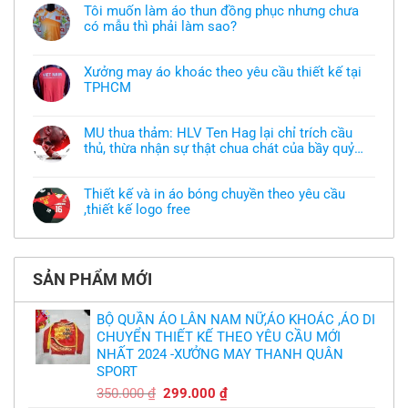
Tôi muốn làm áo thun đồng phục nhưng chưa
có mẫu thì phải làm sao?
Không
có
bình
Xưởng may áo khoác theo yêu cầu thiết kế tại
luận
TPHCM
ở
Tôi
Không
muốn
có
làm
bình
áo
MU thua thảm: HLV Ten Hag lại chỉ trích cầu
luận
thun
thủ, thừa nhận sự thật chua chát của bầy quỷ
ở
đồng
Xưởng
nhỏ
phục
Không
may
nhưng
có
áo
chưa
bình
khoác
Thiết kế và in áo bóng chuyền theo yêu cầu
có
luận
theo
mẫu
,thiết kế logo free
ở
yêu
thì
MU
cầu
Không
phải
thua
thiết
có
làm
thảm:
kế
bình
sao?
HLV
tại
luận
Ten
TPHCM
ở
Hag
SẢN PHẨM MỚI
Thiết
lại
kế
chỉ
và
trích
in
BỘ QUẦN ÁO LÂN NAM NỮ,ÁO KHOÁC ,ÁO DI
cầu
áo
thủ,
CHUYỂN THIẾT KẾ THEO YÊU CẦU MỚI
bóng
thừa
chuyền
nhận
NHẤT 2024 -XƯỞNG MAY THANH QUÂN
theo
sự
yêu
SPORT
thật
cầu
chua
,thiết
Giá
Giá
350.000
₫
299.000
₫
chát
kế
của