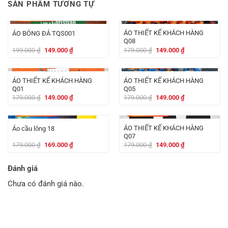
SẢN PHẨM TƯƠNG TỰ
-
50.000
₫
-
30.000
₫
ÁO THIẾT KẾ KHÁCH HÀNG
ÁO BÓNG ĐÁ TQS001
Q08
Giá
Giá
Giá
Giá
199.000
₫
149.000
₫
179.000
₫
149.000
₫
gốc
hiện
gốc
hiện
là:
tại
là:
tại
-
30.000
₫
-
30.000
₫
199.000 ₫.
là:
179.000 ₫.
là:
149.000 ₫.
149.000 ₫.
ÁO THIẾT KẾ KHÁCH HÀNG
ÁO THIẾT KẾ KHÁCH HÀNG
Q01
Q05
Giá
Giá
Giá
Giá
179.000
₫
149.000
₫
179.000
₫
149.000
₫
gốc
hiện
gốc
hiện
là:
tại
là:
tại
-
10.000
₫
-
30.000
₫
179.000 ₫.
là:
179.000 ₫.
là:
149.000 ₫.
149.000 ₫.
ÁO THIẾT KẾ KHÁCH HÀNG
Áo cầu lông 18
Q07
Giá
Giá
Giá
Giá
179.000
₫
169.000
₫
179.000
₫
149.000
₫
gốc
hiện
gốc
hiện
là:
tại
là:
tại
179.000 ₫.
là:
179.000 ₫.
là:
Đánh giá
169.000 ₫.
149.000 ₫.
Chưa có đánh giá nào.