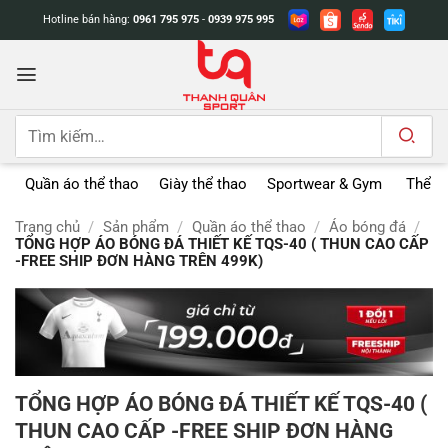
Bỏ
Hotline bán hàng:
0961 795 975
-
0939 975 995
qua
nội
dung
Tìm
kiếm:
Quần áo thể thao
Giày thể thao
Sportwear & Gym
Thể t
Trang chủ
/
Sản phẩm
/
Quần áo thể thao
/
Áo bóng đá
/
TỔNG HỢP ÁO BÓNG ĐÁ THIẾT KẾ TQS-40 ( THUN CAO CẤP
-FREE SHIP ĐƠN HÀNG TRÊN 499K)
TỔNG HỢP ÁO BÓNG ĐÁ THIẾT KẾ TQS-40 (
THUN CAO CẤP -FREE SHIP ĐƠN HÀNG