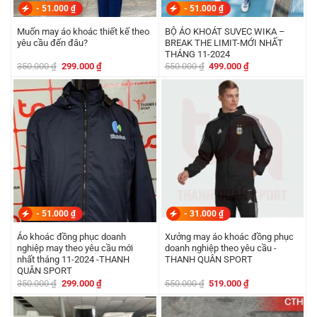
-
51.000
₫
-
51.000
₫
Muốn may áo khoác thiết kế theo
BỘ ÁO KHOÁT SUVEC WIKA –
yêu cầu đến đâu?
BREAK THE LIMIT-MỚI NHẤT
THÁNG 11-2024
Giá
Giá
Giá
Giá
350.000
₫
299.000
₫
550.000
₫
499.000
₫
gốc
hiện
gốc
hiện
là:
tại
là:
tại
350.000 ₫.
là:
550.000 ₫.
là:
299.000 ₫.
499.000 ₫.
-
51.000
₫
-
31.000
₫
Áo khoác đồng phục doanh
Xưởng may áo khoác đồng phục
nghiệp may theo yêu cầu mới
doanh nghiệp theo yêu cầu -
nhất tháng 11-2024 -THANH
THANH QUÂN SPORT
QUÂN SPORT
Giá
Giá
Giá
Giá
350.000
₫
299.000
₫
550.000
₫
519.000
₫
gốc
hiện
gốc
hiện
là:
tại
là:
tại
350.000 ₫.
là:
550.000 ₫.
là:
299.000 ₫.
519.000 ₫.