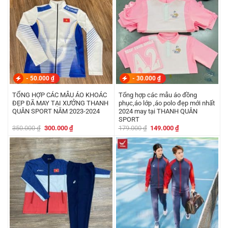
-
50.000
₫
-
30.000
₫
TỔNG HỢP CÁC MẪU ÁO KHOÁC
Tổng hợp các mẫu áo đồng
ĐẸP ĐÃ MAY TẠI XƯỞNG THANH
phục,áo lớp ,áo polo đẹp mới nhất
QUÂN SPORT NĂM 2023-2024
2024 may tại THANH QUÂN
SPORT
Giá
Giá
Giá
Giá
350.000
₫
300.000
₫
179.000
₫
149.000
₫
gốc
hiện
gốc
hiện
là:
tại
là:
tại
350.000 ₫.
là:
179.000 ₫.
là:
300.000 ₫.
149.000 ₫.