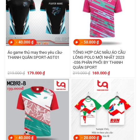
-
40.000
₫
-
50.000
₫
Áo game thủ may theo yêu cầu-
TỔNG HỢP CÁC MẪU ÁO CẦU
THANH QUÂN SPORT-AGT01
LÔNG POLO MỚI NHẤT 2023
-036 PHÂN PHỐI BY THANH
QUÂN SPORT
Giá
Giá
Giá
Giá
219.000
₫
179.000
₫
219.000
₫
169.000
₫
gốc
hiện
gốc
hiện
là:
tại
là:
tại
219.000 ₫.
là:
219.000 ₫.
là:
179.000 ₫.
169.000 ₫.
-
40.000
₫
-
20.000
₫