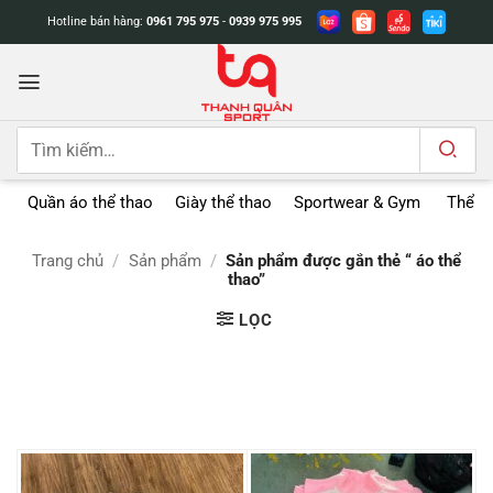
Bỏ
Hotline bán hàng:
0961 795 975
-
0939 975 995
qua
nội
dung
Tìm
kiếm:
Quần áo thể thao
Giày thể thao
Sportwear & Gym
Thể t
Trang chủ
/
Sản phẩm
/
Sản phẩm được gắn thẻ “ áo thể
thao”
LỌC