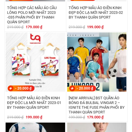
TỔNG HỢP CÁC MẪU ÁO CẦU
TỔNG HỢP MẪU ÁO ĐIỀN KINH
LÔNG POLO MỚI NHẤT 2023
ĐẸP ĐỘC LẠ MỚI NHẤT 2023-02
-035 PHÂN PHỐI BY THANH
BY THANH QUÂN SPORT
QUÂN SPORT
Giá
Giá
Giá
Giá
219.000
₫
179.000
₫
219.000
₫
199.000
₫
gốc
hiện
gốc
hiện
là:
tại
là:
tại
219.000 ₫.
là:
219.000 ₫.
là:
179.000 ₫.
199.000 ₫.
-
20.000
₫
-
20.000
₫
TỔNG HỢP MẪU ÁO ĐIỀN KINH
[NEW ARRIVAL] BST QUẦN ÁO
ĐẸP ĐỘC LẠ MỚI NHẤT 2023-01
BÓNG ĐÁ BULBAL VINGAR 2 –
BY THANH QUÂN SPORT
IGNITE THE FUSE PHÂN PHỐI BY
THANH QUÂN SPORT
Giá
Giá
Giá
Giá
219.000
₫
199.000
₫
199.000
₫
179.000
₫
gốc
hiện
gốc
hiện
là:
tại
là:
tại
219.000 ₫.
là:
199.000 ₫.
là:
199.000 ₫.
179.000 ₫.