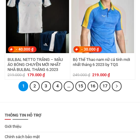
-
40.000
₫
-
30.000
₫
BULBAL NETTO TRẮNG – MẪU
Bộ Thể Thao nam nữ cá tính mới
ÁO BÓNG CHUYỀN MỚI NHẤT
nhất tháng 6 2023 by TQS
NHÀ BULBAL THÁNG 6.2023
Giá
Giá
Giá
Giá
219.000
₫
179.000
₫
249.000
₫
219.000
₫
gốc
hiện
gốc
hiện
là:
tại
là:
tại
1
219.000 ₫.
2
là:
3
4
…
15
16
249.000 ₫.
17
là:
179.000 ₫.
219.000 ₫.
THÔNG TIN HỖ TRỢ
Giới thiệu
Chính sách bảo mật