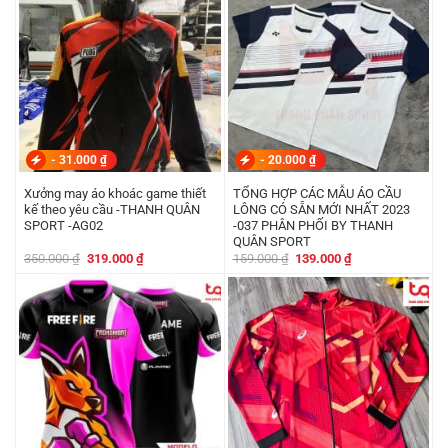
-
31.000
₫
-
20.000
₫
Xưởng may áo khoác game thiết
TỔNG HỢP CÁC MẪU ÁO CẦU
kế theo yêu cầu -THANH QUÂN
LÔNG CÓ SẴN MỚI NHẤT 2023
SPORT -AG02
-037 PHÂN PHỐI BY THANH
QUÂN SPORT
Giá
Giá
Giá
Giá
350.000
₫
319.000
₫
159.000
₫
139.000
₫
gốc
hiện
gốc
hiện
là:
tại
là:
tại
350.000 ₫.
là:
159.000 ₫.
là:
319.000 ₫.
139.000 ₫.