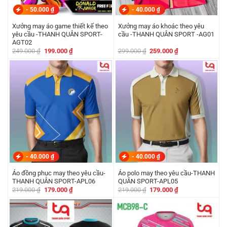
-
50.000
₫
-
40.000
₫
Xưởng may áo game thiết kế theo
Xưởng may áo khoác theo yêu
yêu cầu -THANH QUÂN SPORT-
cầu -THANH QUÂN SPORT -AG01
AGT02
Giá
Giá
Giá
Giá
249.000
₫
199.000
₫
299.000
₫
259.000
₫
gốc
hiện
gốc
hiện
là:
tại
là:
tại
249.000 ₫.
là:
299.000 ₫.
là:
199.000 ₫.
259.000 ₫.
-
40.000
₫
-
40.000
₫
Áo đồng phục may theo yêu cầu-
Áo polo may theo yêu cầu-THANH
THANH QUÂN SPORT-APL06
QUÂN SPORT-APL05
Giá
Giá
Giá
Giá
219.000
₫
179.000
₫
219.000
₫
179.000
₫
gốc
hiện
gốc
hiện
là:
tại
là:
tại
219.000 ₫.
là:
219.000 ₫.
là:
179.000 ₫.
179.000 ₫.