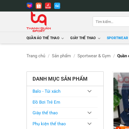
Bỏ
qua
nội
Tìm
dung
kiếm:
QUẦN ÁO THỂ THAO
GIÀY THỂ THAO
SPORTWEAR
Trang chủ
/
Sản phẩm
/
Sportwear & Gym
/
Quần 
DANH MỤC SẢN PHẨM
Balo - Túi xách
Đồ Bơi Trẻ Em
Giày thể thao
Phụ kiện thể thao