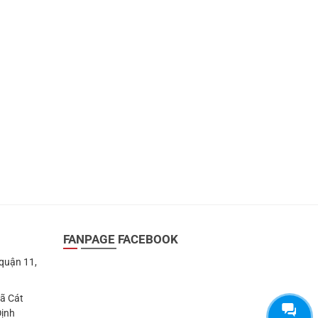
252.000 ₫.
FANPAGE FACEBOOK
 quận 11,
Xã Cát
Định