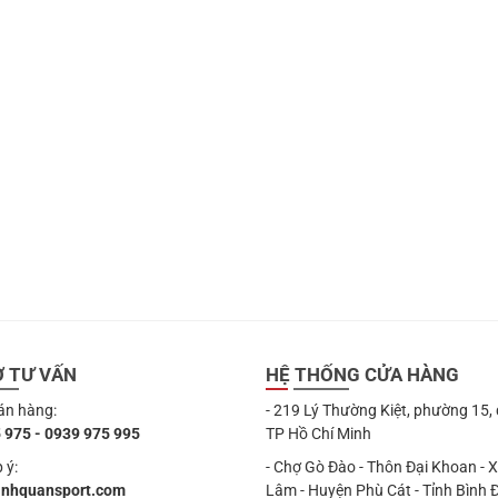
199.000 ₫.
252.000 ₫.
Ợ TƯ VẤN
HỆ THỐNG CỬA HÀNG
án hàng:
- 219 Lý Thường Kiệt, phường 15,
 975 - 0939 975 995
TP Hồ Chí Minh
 ý:
- Chợ Gò Đào - Thôn Đại Khoan - 
anhquansport.com
Lâm - Huyện Phù Cát - Tỉnh Bình 