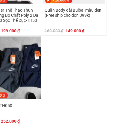
00
₫
-
20.000
₫
er Thể Thao Thun
Quần Body dài Bulbal màu đen
g Bo Chất Poly 2 Da
(Free ship cho đơn 399k)
 3 Sọc Thể Dục-TH53
Giá
Giá
Giá
Giá
199.000
₫
169.000
₫
149.000
₫
gốc
hiện
gốc
hiện
là:
tại
là:
tại
219.000 ₫.
là:
169.000 ₫.
là:
199.000 ₫.
149.000 ₫.
00
₫
 TH050
Giá
Giá
252.000
₫
gốc
hiện
là:
tại
279.000 ₫.
là: