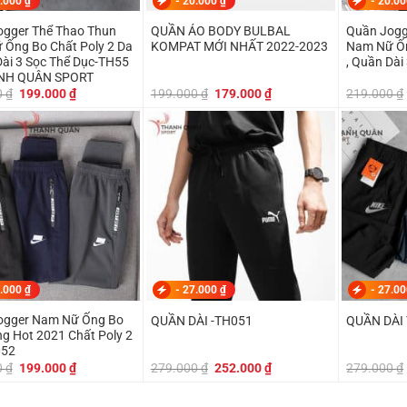
.000
₫
-
20.000
₫
-
20.0
ogger Thể Thao Thun
QUẦN ÁO BODY BULBAL
Quần Jogg
Ống Bo Chất Poly 2 Da
KOMPAT MỚI NHẤT 2022-2023
Nam Nữ Ốn
Dài 3 Sọc Thể Dục-TH55
, Quần Dài
NH QUÂN SPORT
Giá
Giá
Giá
Giá
0
₫
199.000
₫
199.000
₫
179.000
₫
219.000
₫
gốc
hiện
gốc
hiện
là:
tại
là:
tại
219.000 ₫.
là:
199.000 ₫.
là:
199.000 ₫.
179.000 ₫.
.000
₫
-
27.000
₫
-
27.0
ogger Nam Nữ Ống Bo
QUẦN DÀI -TH051
QUẦN DÀI
g Hot 2021 Chất Poly 2
052
Giá
Giá
Giá
Giá
0
₫
199.000
₫
279.000
₫
252.000
₫
279.000
₫
gốc
hiện
gốc
hiện
là:
tại
là:
tại
249.000 ₫.
là:
279.000 ₫.
là: