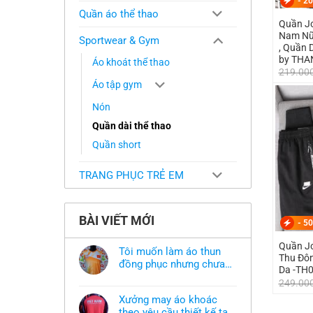
-
20
Quần áo thể thao
Quần J
Nam Nữ 
Sportwear & Gym
, Quần 
by THA
Áo khoát thể thao
219.00
Áo tập gym
Nón
Quần dài thể thao
Quần short
TRANG PHỤC TRẺ EM
BÀI VIẾT MỚI
-
50
Quần J
Tôi muốn làm áo thun
Thu Đôn
đồng phục nhưng chưa
Da -TH
có mẫu thì phải làm sao?
Không
249.00
có
bình
Xưởng may áo khoác
luận
ở
theo yêu cầu thiết kế tại