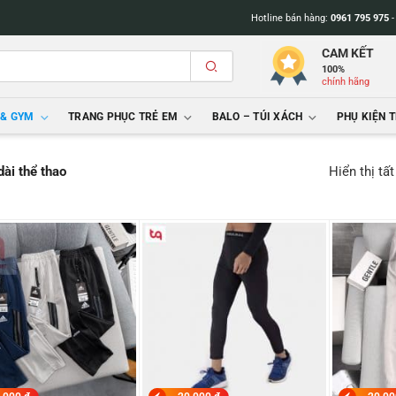
Hotline bán hàng:
0961 795 975
CAM KẾT
100%
chính hãng
 & GYM
TRANG PHỤC TRẺ EM
BALO – TÚI XÁCH
PHỤ KIỆN 
Hiển thị tấ
dài thể thao