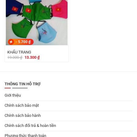
-
5.700
₫
KHẨU TRANG
Giá
Giá
19.000
₫
13.300
₫
gốc
hiện
là:
tại
19.000 ₫.
là:
13.300 ₫.
THÔNG TIN HỖ TRỢ
Giới thiệu
Chính sách bảo mật
Chính sách bảo hành
Chính sách đổi trả & hoàn tiền
Phương thức thanh toán