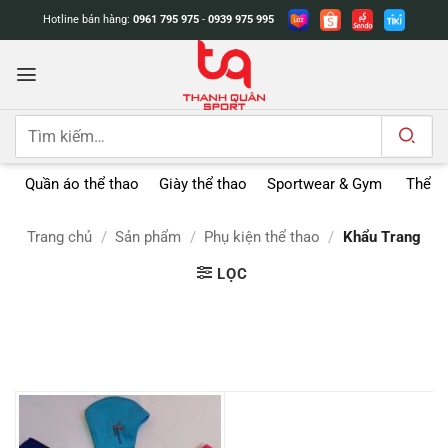
Bỏ
Hotline bán hàng:
0961 795 975
-
0939 975 995
qua
nội
dung
Tìm
kiếm:
Quần áo thể thao
Giày thể thao
Sportwear & Gym
Thể t
Trang chủ
/
Sản phẩm
/
Phụ kiện thể thao
/
Khẩu Trang
LỌC