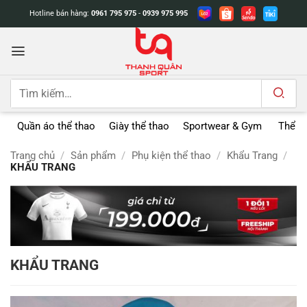
Bỏ
Hotline bán hàng:
0961 795 975
-
0939 975 995
qua
nội
dung
Tìm
kiếm:
Quần áo thể thao
Giày thể thao
Sportwear & Gym
Thể t
Trang chủ
/
Sản phẩm
/
Phụ kiện thể thao
/
Khẩu Trang
/
KHẨU TRANG
KHẨU TRANG