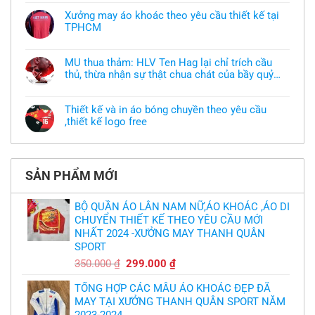
có
bình
Xưởng may áo khoác theo yêu cầu thiết kế tại
luận
TPHCM
ở
Tôi
Không
muốn
có
làm
bình
áo
MU thua thảm: HLV Ten Hag lại chỉ trích cầu
luận
thun
thủ, thừa nhận sự thật chua chát của bầy quỷ
ở
đồng
Xưởng
nhỏ
phục
Không
may
nhưng
có
áo
chưa
bình
khoác
Thiết kế và in áo bóng chuyền theo yêu cầu
có
luận
theo
mẫu
,thiết kế logo free
ở
yêu
thì
MU
cầu
Không
phải
thua
thiết
có
làm
thảm:
kế
bình
sao?
HLV
tại
luận
Ten
TPHCM
ở
Hag
SẢN PHẨM MỚI
Thiết
lại
kế
chỉ
và
trích
in
BỘ QUẦN ÁO LÂN NAM NỮ,ÁO KHOÁC ,ÁO DI
cầu
áo
thủ,
CHUYỂN THIẾT KẾ THEO YÊU CẦU MỚI
bóng
thừa
chuyền
nhận
NHẤT 2024 -XƯỞNG MAY THANH QUÂN
theo
sự
yêu
SPORT
thật
cầu
chua
,thiết
Giá
Giá
350.000
₫
299.000
₫
chát
kế
của
gốc
hiện
logo
bầy
free
TỔNG HỢP CÁC MẪU ÁO KHOÁC ĐẸP ĐÃ
là:
tại
quỷ
nhỏ
MAY TẠI XƯỞNG THANH QUÂN SPORT NĂM
350.000 ₫.
là:
2023-2024