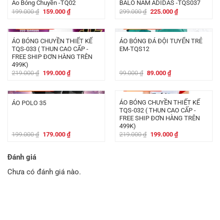
Áo Bóng Chuyền -TQ02
BALO NAM ADIDAS -TQS037
Giá
Giá
Giá
Giá
199.000
₫
159.000
₫
299.000
₫
225.000
₫
gốc
hiện
gốc
hiện
là:
tại
là:
tại
-
20.000
₫
-
10.000
₫
199.000 ₫.
là:
299.000 ₫.
là:
159.000 ₫.
225.000 ₫.
ÁO BÓNG CHUYỀN THIẾT KẾ
ÁO BÓNG ĐÁ ĐỘI TUYỂN TRẺ
TQS-033 ( THUN CAO CẤP -
EM-TQS12
FREE SHIP ĐƠN HÀNG TRÊN
499K)
Giá
Giá
Giá
Giá
219.000
₫
199.000
₫
99.000
₫
89.000
₫
gốc
hiện
gốc
hiện
là:
tại
là:
tại
-
20.000
₫
-
20.000
₫
219.000 ₫.
là:
99.000 ₫.
là:
199.000 ₫.
89.000 ₫.
ÁO BÓNG CHUYỀN THIẾT KẾ
ÁO POLO 35
TQS-032 ( THUN CAO CẤP -
FREE SHIP ĐƠN HÀNG TRÊN
499K)
Giá
Giá
Giá
Giá
199.000
₫
179.000
₫
219.000
₫
199.000
₫
gốc
hiện
gốc
hiện
là:
tại
là:
tại
199.000 ₫.
là:
219.000 ₫.
là:
Đánh giá
179.000 ₫.
199.000 ₫.
Chưa có đánh giá nào.