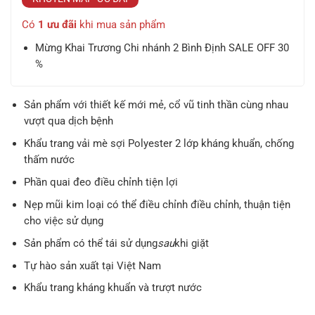
là:
tại
19.000 ₫.
là:
Có
1 ưu đãi
khi mua sản phẩm
13.300 
Mừng Khai Trương Chi nhánh 2 Bình Định SALE OFF 30
%
Sản phẩm với thiết kế mới mẻ, cổ vũ tinh thần cùng nhau
vượt qua dịch bệnh
Khẩu trang vải mè sợi Polyester 2 lớp kháng khuẩn, chống
thấm nước
Phần quai đeo điều chỉnh tiện lợi
Nẹp mũi kim loại có thể điều chỉnh điều chỉnh, thuận tiện
cho việc sử dụng
Sản phẩm có thể tái sử dụng
sau
khi giặt
Tự hào sản xuất tại Việt Nam
Khẩu trang kháng khuẩn và trượt nước