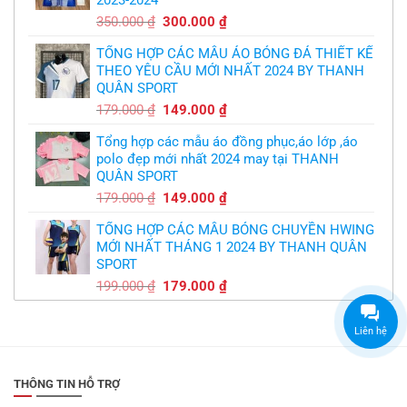
299.000 ₫.
Giá
Giá
350.000
₫
300.000
₫
gốc
hiện
TỔNG HỢP CÁC MẪU ÁO BÓNG ĐÁ THIẾT KẾ
là:
tại
THEO YÊU CẦU MỚI NHẤT 2024 BY THANH
350.000 ₫.
là:
QUÂN SPORT
300.000 ₫.
Giá
Giá
179.000
₫
149.000
₫
gốc
hiện
Tổng hợp các mẫu áo đồng phục,áo lớp ,áo
là:
tại
polo đẹp mới nhất 2024 may tại THANH
179.000 ₫.
là:
QUÂN SPORT
149.000 ₫.
Giá
Giá
179.000
₫
149.000
₫
gốc
hiện
TỔNG HỢP CÁC MẪU BÓNG CHUYỀN HWING
là:
tại
MỚI NHẤT THÁNG 1 2024 BY THANH QUÂN
179.000 ₫.
là:
SPORT
149.000 ₫.
Giá
Giá
199.000
₫
179.000
₫
gốc
hiện
là:
tại
Liên hệ
199.000 ₫.
là:
179.000 ₫.
THÔNG TIN HỖ TRỢ