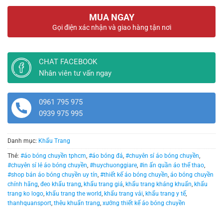
MUA NGAY
Gọi điện xác nhận và giao hàng tận nơi
CHAT FACEBOOK
Nhân viên tư vấn ngay
0961 795 975
0939 975 995
Danh mục:
Khẩu Trang
Thẻ:
#áo bóng chuyền tphcm
,
#áo bóng đá
,
#chuyên sỉ áo bóng chuyền
,
#chuyên sỉ lẻ áo bóng chuyền
,
#huychuonggiare
,
#in ấn quần áo thể thao
,
#shop bán áo bóng chuyền uy tín
,
#thiết kế áo bóng chuyền
,
áo bóng chuyền
chính hãng
,
đeo khẩu trang
,
khẩu trang giá
,
khẩu trang kháng khuẩn
,
khẩu
trang ko logo
,
khẩu trang the world
,
khẩu trang vải
,
khẩu trang y tế
,
thanhquansport
,
thêu khuẩn trang
,
xưởng thiết kế áo bóng chuyền