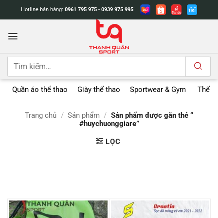
Bỏ
Hotline bán hàng:
0961 795 975
-
0939 975 995
qua
nội
dung
Tìm
kiếm:
Quần áo thể thao
Giày thể thao
Sportwear & Gym
Thể t
Trang chủ
/
Sản phẩm
/
Sản phẩm được gắn thẻ “
#huychuonggiare”
LỌC