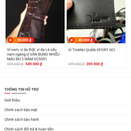
-
50.000
₫
-
40.000
₫
Ví nam, ví da thật, ví da cá sấu
Ví THANH QUÂN SPORT 001
nam ngang,ví VÂN BỤNG NHIỀU
MÀU BH 2 NĂM-VCS001
Giá
Giá
Giá
Giá
599.000
₫
549.000
₫
299.000
₫
259.000
₫
gốc
hiện
gốc
hiện
là:
tại
là:
tại
599.000 ₫.
là:
299.000 ₫.
là:
549.000 ₫.
259.000 ₫.
THÔNG TIN HỖ TRỢ
Giới thiệu
Chính sách bảo mật
Chính sách bảo hành
Chính sách đổi trả & hoàn tiền