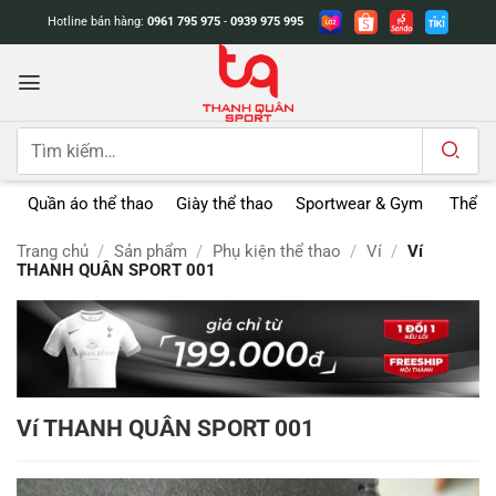
Bỏ
Hotline bán hàng:
0961 795 975
-
0939 975 995
qua
nội
dung
Tìm
kiếm:
Quần áo thể thao
Giày thể thao
Sportwear & Gym
Thể t
Trang chủ
/
Sản phẩm
/
Phụ kiện thể thao
/
Ví
/
Ví
THANH QUÂN SPORT 001
Ví THANH QUÂN SPORT 001