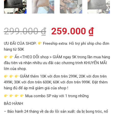
Giá
Giá
299.000
₫
259.000
₫
gốc
hiện
ƯU ĐÃI CỦA SHOP:
Freeship extra: Hỗ trợ phí ship cho đơn
là:
tại
hàng từ 50K
299.000 ₫.
là:
Ấn <THEO DÕI shop > GIẢM ngay 5K trong lần mua hàng
đầu tiên và nhận nhiều ưu đãi các chương trình KHUYẾN MÃI
259.
lớn của shop.
GIẢM thêm 10K với đơn trên 299K, 20K với đơn trên
499K; 30K với đơn trên 600K; 60K với đơn trên 999K. Đặt thêm
hàng đủ để áp mã giảm giá của shop !
Mua combo SP này với 1 trong những
BẢO HÀNH
– Bảo hành 24 tháng về da do lỗi sản xuất: da bị bong tróc, nổ