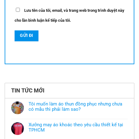
Lưu tên của tôi, email, và trang web trong trình duyệt này
cho lần bình luận kế tiếp của tôi.
TIN TỨC MỚI
Tôi muốn làm áo thun đồng phục nhưng chưa
có mẫu thì phải làm sao?
Không
có
bình
Xưởng may áo khoác theo yêu cầu thiết kế tại
luận
TPHCM
ở
Tôi
Không
muốn