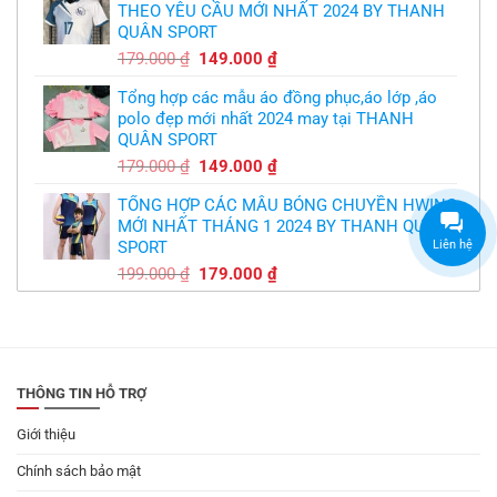
THEO YÊU CẦU MỚI NHẤT 2024 BY THANH
350.000 ₫.
là:
QUÂN SPORT
300.000 ₫.
Giá
Giá
179.000
₫
149.000
₫
gốc
hiện
Tổng hợp các mẫu áo đồng phục,áo lớp ,áo
là:
tại
polo đẹp mới nhất 2024 may tại THANH
179.000 ₫.
là:
QUÂN SPORT
149.000 ₫.
Giá
Giá
179.000
₫
149.000
₫
gốc
hiện
TỔNG HỢP CÁC MẪU BÓNG CHUYỀN HWING
là:
tại
MỚI NHẤT THÁNG 1 2024 BY THANH QUÂN
179.000 ₫.
là:
SPORT
Liên hệ
149.000 ₫.
Giá
Giá
199.000
₫
179.000
₫
gốc
hiện
là:
tại
199.000 ₫.
là:
179.000 ₫.
THÔNG TIN HỖ TRỢ
Giới thiệu
Chính sách bảo mật