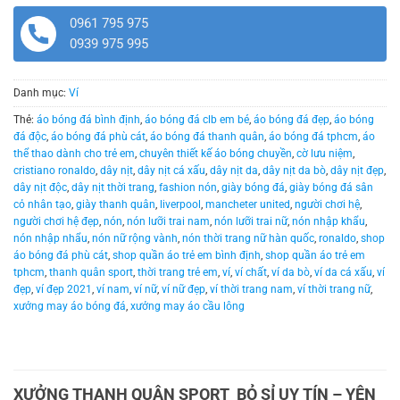
0961 795 975
0939 975 995
Danh mục:
Ví
Thẻ:
áo bóng đá bình định
,
áo bóng đá clb em bé
,
áo bóng đá đẹp
,
áo bóng
đá độc
,
áo bóng đá phù cát
,
áo bóng đá thanh quân
,
áo bóng đá tphcm
,
áo
thể thao dành cho trẻ em
,
chuyên thiết kế áo bóng chuyền
,
cờ lưu niệm
,
cristiano ronaldo
,
dây nịt
,
dây nịt cá xấu
,
dây nịt da
,
dây nịt da bò
,
dây nịt đẹp
,
dây nịt độc
,
dây nịt thời trang
,
fashion nón
,
giày bóng đá
,
giày bóng đá sân
cỏ nhân tạo
,
giày thanh quân
,
liverpool
,
mancheter united
,
người chơi hệ
,
người chơi hệ đẹp
,
nón
,
nón lưỡi trai nam
,
nón lưỡi trai nữ
,
nón nhập khẩu
,
nón nhập nhẩu
,
nón nữ rộng vành
,
nón thời trang nữ hàn quốc
,
ronaldo
,
shop
áo bóng đá phù cát
,
shop quần áo trẻ em bình định
,
shop quần áo trẻ em
tphcm
,
thanh quân sport
,
thời trang trẻ em
,
ví
,
ví chất
,
ví da bò
,
ví da cá xấu
,
ví
đẹp
,
ví đẹp 2021
,
ví nam
,
ví nữ
,
ví nữ đẹp
,
ví thời trang nam
,
ví thời trang nữ
,
xưởng may áo bóng đá
,
xưởng may áo cầu lông
XƯỞNG THANH QUÂN SPORT BỎ SỈ UY TÍN – YÊN