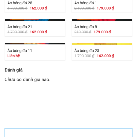
Áo bóng đá 25
Áo bóng đá 1
Giá
Giá
Giá
Giá
1.790.000
₫
162.000
₫
2.190.000
₫
179.000
₫
gốc
hiện
gốc
hiện
là:
tại
là:
tại
-
1.628.000
₫
-
40.000
₫
1.790.000 ₫.
là:
2.190.000 ₫.
là:
162.000 ₫.
179.000 ₫.
Áo bóng đá 21
Áo bóng đá 8
Giá
Giá
Giá
Giá
1.790.000
₫
162.000
₫
219.000
₫
179.000
₫
gốc
hiện
gốc
hiện
là:
tại
là:
tại
-
40.000
₫
-
1.628.000
₫
1.790.000 ₫.
là:
219.000 ₫.
là:
162.000 ₫.
179.000 ₫.
Áo bóng đá 11
Áo bóng đá 23
HẾT HÀNG
Giá
Giá
Liên hệ
1.790.000
₫
162.000
₫
gốc
hiện
là:
tại
1.790.000 ₫.
là:
Đánh giá
162.000 ₫.
Chưa có đánh giá nào.