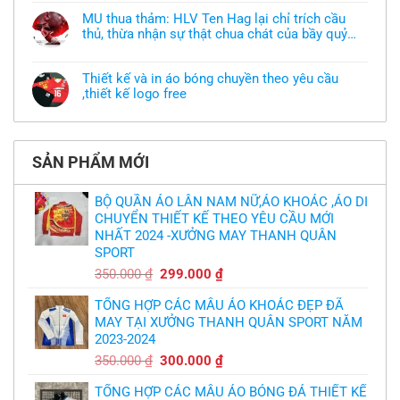
có
làm
bình
áo
MU thua thảm: HLV Ten Hag lại chỉ trích cầu
luận
thun
thủ, thừa nhận sự thật chua chát của bầy quỷ
ở
đồng
Xưởng
nhỏ
phục
Không
may
nhưng
có
áo
chưa
bình
khoác
Thiết kế và in áo bóng chuyền theo yêu cầu
có
luận
theo
mẫu
,thiết kế logo free
ở
yêu
thì
MU
cầu
Không
phải
thua
thiết
có
làm
thảm:
kế
bình
sao?
HLV
tại
luận
Ten
TPHCM
ở
Hag
SẢN PHẨM MỚI
Thiết
lại
kế
chỉ
và
trích
in
BỘ QUẦN ÁO LÂN NAM NỮ,ÁO KHOÁC ,ÁO DI
cầu
áo
thủ,
CHUYỂN THIẾT KẾ THEO YÊU CẦU MỚI
bóng
thừa
chuyền
nhận
NHẤT 2024 -XƯỞNG MAY THANH QUÂN
theo
sự
yêu
SPORT
thật
cầu
chua
,thiết
Giá
Giá
350.000
₫
299.000
₫
chát
kế
của
gốc
hiện
logo
bầy
free
TỔNG HỢP CÁC MẪU ÁO KHOÁC ĐẸP ĐÃ
là:
tại
quỷ
nhỏ
MAY TẠI XƯỞNG THANH QUÂN SPORT NĂM
350.000 ₫.
là:
2023-2024
299.000 ₫.
Giá
Giá
350.000
₫
300.000
₫
gốc
hiện
TỔNG HỢP CÁC MẪU ÁO BÓNG ĐÁ THIẾT KẾ
là:
tại