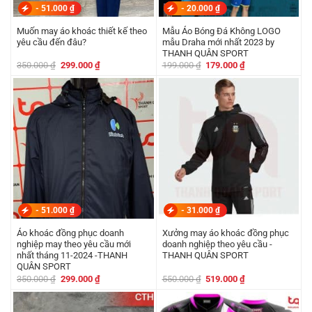
-
51.000
₫
-
20.000
₫
Muốn may áo khoác thiết kế theo
Mẫu Áo Bóng Đá Không LOGO
yêu cầu đến đâu?
mẫu Draha mới nhất 2023 by
THANH QUÂN SPORT
Giá
Giá
Giá
Giá
350.000
₫
299.000
₫
199.000
₫
179.000
₫
gốc
hiện
gốc
hiện
là:
tại
là:
tại
350.000 ₫.
là:
199.000 ₫.
là:
299.000 ₫.
179.000 ₫.
-
51.000
₫
-
31.000
₫
Áo khoác đồng phục doanh
Xưởng may áo khoác đồng phục
nghiệp may theo yêu cầu mới
doanh nghiệp theo yêu cầu -
nhất tháng 11-2024 -THANH
THANH QUÂN SPORT
QUÂN SPORT
Giá
Giá
Giá
Giá
350.000
₫
299.000
₫
550.000
₫
519.000
₫
gốc
hiện
gốc
hiện
là:
tại
là:
tại
350.000 ₫.
là:
550.000 ₫.
là:
299.000 ₫.
519.000 ₫.