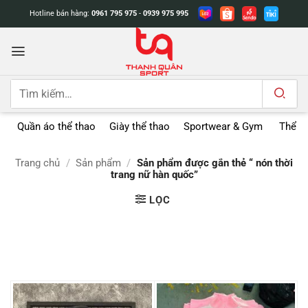
Bỏ
Hotline bán hàng:
0961 795 975
-
0939 975 995
qua
nội
dung
Tìm
kiếm:
Quần áo thể thao
Giày thể thao
Sportwear & Gym
Thể t
Trang chủ
/
Sản phẩm
/
Sản phẩm được gắn thẻ “ nón thời
trang nữ hàn quốc”
LỌC