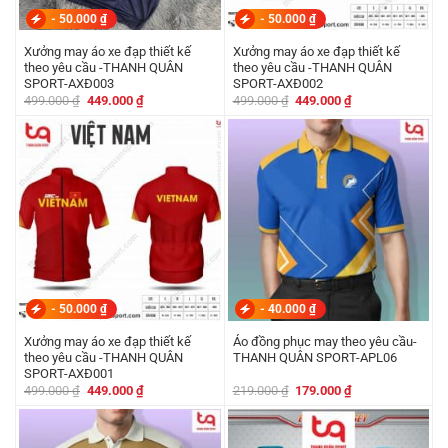
-
50.000
₫
-
50.000
₫
Xưởng may áo xe đạp thiết kế
Xưởng may áo xe đạp thiết kế
theo yêu cầu -THANH QUÂN
theo yêu cầu -THANH QUÂN
SPORT-AXĐ003
SPORT-AXĐ002
Giá
Giá
Giá
Giá
499.000
₫
449.000
₫
499.000
₫
449.000
₫
gốc
hiện
gốc
hiện
là:
tại
là:
tại
499.000 ₫.
là:
499.000 ₫.
là:
449.000 ₫.
449.000 ₫.
-
50.000
₫
-
40.000
₫
Xưởng may áo xe đạp thiết kế
Áo đồng phục may theo yêu cầu-
theo yêu cầu -THANH QUÂN
THANH QUÂN SPORT-APL06
SPORT-AXĐ001
Giá
Giá
Giá
Giá
499.000
₫
449.000
₫
219.000
₫
179.000
₫
gốc
hiện
gốc
hiện
là:
tại
là:
tại
499.000 ₫.
là:
219.000 ₫.
là:
449.000 ₫.
179.000 ₫.