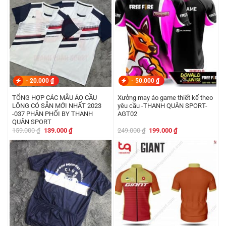
-
20.000
₫
-
50.000
₫
TỔNG HỢP CÁC MẪU ÁO CẦU
Xưởng may áo game thiết kế theo
LÔNG CÓ SẴN MỚI NHẤT 2023
yêu cầu -THANH QUÂN SPORT-
-037 PHÂN PHỐI BY THANH
AGT02
QUÂN SPORT
Giá
Giá
Giá
Giá
159.000
₫
139.000
₫
249.000
₫
199.000
₫
gốc
hiện
gốc
hiện
là:
tại
là:
tại
159.000 ₫.
là:
249.000 ₫.
là:
139.000 ₫.
199.000 ₫.