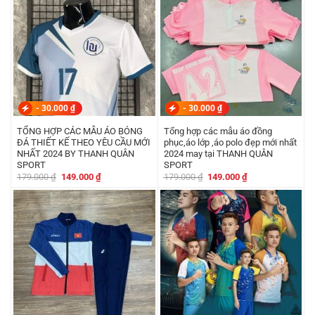
-
30.000
₫
-
30.000
₫
TỔNG HỢP CÁC MẪU ÁO BÓNG
Tổng hợp các mẫu áo đồng
ĐÁ THIẾT KẾ THEO YÊU CẦU MỚI
phục,áo lớp ,áo polo đẹp mới nhất
NHẤT 2024 BY THANH QUÂN
2024 may tại THANH QUÂN
SPORT
SPORT
Giá
Giá
Giá
Giá
179.000
₫
149.000
₫
179.000
₫
149.000
₫
gốc
hiện
gốc
hiện
là:
tại
là:
tại
179.000 ₫.
là:
179.000 ₫.
là:
149.000 ₫.
149.000 ₫.