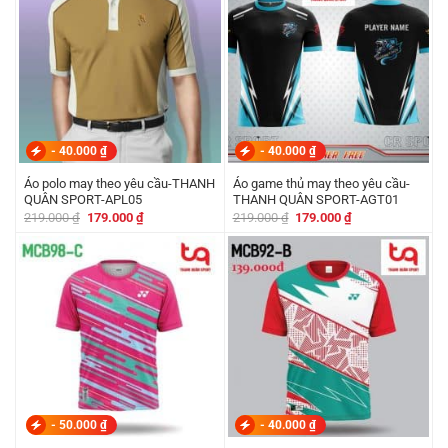
-
40.000
₫
-
40.000
₫
Áo polo may theo yêu cầu-THANH
Áo game thủ may theo yêu cầu-
QUÂN SPORT-APL05
THANH QUÂN SPORT-AGT01
Giá
Giá
Giá
Giá
219.000
₫
179.000
₫
219.000
₫
179.000
₫
gốc
hiện
gốc
hiện
là:
tại
là:
tại
219.000 ₫.
là:
219.000 ₫.
là:
179.000 ₫.
179.000 ₫.
-
50.000
₫
-
40.000
₫