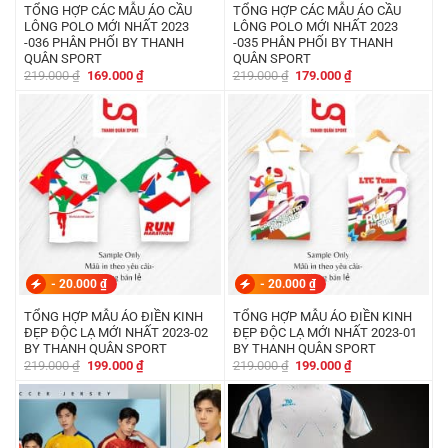
TỔNG HỢP CÁC MẪU ÁO CẦU
TỔNG HỢP CÁC MẪU ÁO CẦU
LÔNG POLO MỚI NHẤT 2023
LÔNG POLO MỚI NHẤT 2023
-036 PHÂN PHỐI BY THANH
-035 PHÂN PHỐI BY THANH
QUÂN SPORT
QUÂN SPORT
Giá
Giá
Giá
Giá
219.000
₫
169.000
₫
219.000
₫
179.000
₫
gốc
hiện
gốc
hiện
là:
tại
là:
tại
219.000 ₫.
là:
219.000 ₫.
là:
169.000 ₫.
179.000 ₫.
-
20.000
₫
-
20.000
₫
TỔNG HỢP MẪU ÁO ĐIỀN KINH
TỔNG HỢP MẪU ÁO ĐIỀN KINH
ĐẸP ĐỘC LẠ MỚI NHẤT 2023-02
ĐẸP ĐỘC LẠ MỚI NHẤT 2023-01
BY THANH QUÂN SPORT
BY THANH QUÂN SPORT
Giá
Giá
Giá
Giá
219.000
₫
199.000
₫
219.000
₫
199.000
₫
gốc
hiện
gốc
hiện
là:
tại
là:
tại
219.000 ₫.
là:
219.000 ₫.
là:
199.000 ₫.
199.000 ₫.