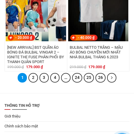
-
20.000
₫
-
40.000
₫
[NEW ARRIVAL] BST QUẦN ÁO
BULBAL NETTO TRẮNG – MẪU
BÓNG ĐÁ BULBAL VINGAR 2 –
ÁO BÓNG CHUYỀN MỚI NHẤT
IGNITE THE FUSE PHÂN PHỐI BY
NHÀ BULBAL THÁNG 6.2023
THANH QUÂN SPORT
Giá
Giá
Giá
Giá
199.000
₫
179.000
₫
219.000
₫
179.000
₫
gốc
hiện
gốc
hiện
là:
tại
là:
tại
1
199.000 ₫.
2
là:
3
4
…
24
25
219.000 ₫.
26
là:
179.000 ₫.
179.000 ₫.
THÔNG TIN HỖ TRỢ
Giới thiệu
Chính sách bảo mật