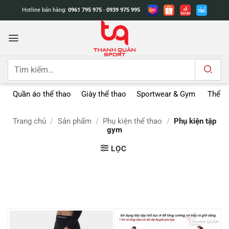
Bỏ
Hotline bán hàng:
0961 795 975
-
0939 975 995
qua
nội
dung
Tìm
kiếm:
Quần áo thể thao
Giày thể thao
Sportwear & Gym
Thể t
Trang chủ
/
Sản phẩm
/
Phụ kiện thể thao
/
Phụ kiện tập
gym
LỌC