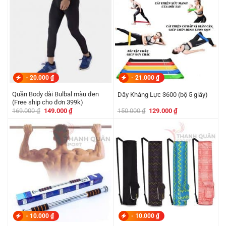
-
20.000
₫
-
21.000
₫
Quần Body dài Bulbal màu đen
Dây Kháng Lực 3600 (bộ 5 giây)
(Free ship cho đơn 399k)
Giá
Giá
Giá
Giá
169.000
₫
149.000
₫
150.000
₫
129.000
₫
gốc
hiện
gốc
hiện
là:
tại
là:
tại
169.000 ₫.
là:
150.000 ₫.
là:
149.000 ₫.
129.000 ₫.
-
10.000
₫
-
10.000
₫