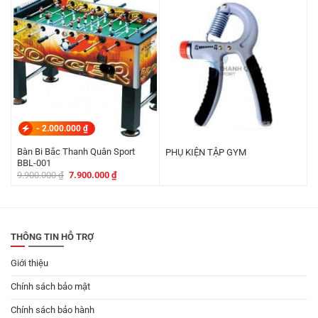
349.000 ₫.
là:
339.000 ₫.
-
2.000.000
₫
Bàn Bi Bắc Thanh Quân Sport
PHỤ KIỆN TẬP GYM
BBL-001
Giá
Giá
9.900.000
₫
7.900.000
₫
gốc
hiện
là:
tại
9.900.000 ₫.
là:
7.900.000 ₫.
THÔNG TIN HỖ TRỢ
Giới thiệu
Chính sách bảo mật
Chính sách bảo hành