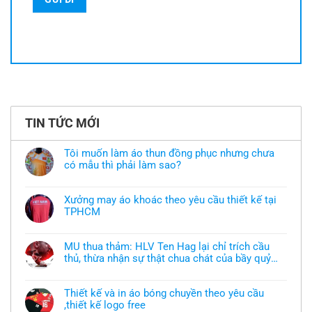
TIN TỨC MỚI
Tôi muốn làm áo thun đồng phục nhưng chưa
có mẫu thì phải làm sao?
Không
có
bình
Xưởng may áo khoác theo yêu cầu thiết kế tại
luận
TPHCM
ở
Tôi
Không
muốn
có
làm
bình
áo
MU thua thảm: HLV Ten Hag lại chỉ trích cầu
luận
thun
thủ, thừa nhận sự thật chua chát của bầy quỷ
ở
đồng
Xưởng
nhỏ
phục
Không
may
nhưng
có
áo
chưa
bình
khoác
Thiết kế và in áo bóng chuyền theo yêu cầu
có
luận
theo
mẫu
,thiết kế logo free
ở
yêu
thì