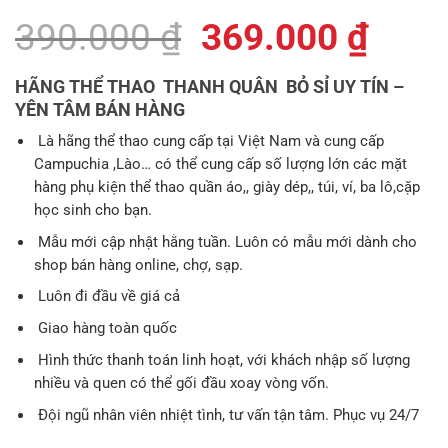
Giá
Giá
390.000
₫
369.000
₫
gốc
hiện
HÃNG THỂ THAO THANH QUÂN BỎ SỈ UY TÍN –
là:
tại
YÊN TÂM BÁN HÀNG
390.000 ₫.
là:
Là hãng thể thao cung cấp tại Việt Nam và cung cấp
Campuchia ,Lào… có thể cung cấp số lượng lớn các mặt
369.
hàng phụ kiện thể thao quần áo,, giày dép,, túi, ví, ba lô,cặp
học sinh cho bạn.
Mẫu mới cập nhật hằng tuần. Luôn có mẫu mới dành cho
shop bán hàng online, chợ, sạp.
Luôn đi đầu về giá cả
Giao hàng toàn quốc
Hình thức thanh toán linh hoạt, với khách nhập số lượng
nhiều và quen có thể gối đầu xoay vòng vốn.
Đội ngũ nhân viên nhiệt tình, tư vấn tận tâm. Phục vụ 24/7