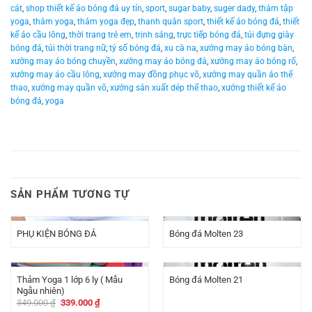
cát
,
shop thiết kế áo bóng đá uy tín
,
sport
,
sugar baby
,
suger dady
,
thảm tập
yoga
,
thảm yoga
,
thảm yoga đẹp
,
thanh quân sport
,
thiết kế áo bóng đá
,
thiết
kế áo cầu lông
,
thời trang trẻ em
,
trịnh sảng
,
trực tiếp bóng đá
,
túi đựng giày
bóng đá
,
túi thời trang nữ
,
tỷ số bóng đá
,
xu cà na
,
xưởng may áo bóng bàn
,
xưởng may áo bóng chuyền
,
xưởng may áo bóng đá
,
xưởng may áo bóng rổ
,
xưởng may áo cầu lông
,
xưởng may đồng phục võ
,
xưởng may quần áo thể
thao
,
xưởng may quần võ
,
xưởng sản xuất dép thể thao
,
xưởng thiết kế áo
bóng đá
,
yoga
SẢN PHẨM TƯƠNG TỰ
PHỤ KIỆN BÓNG ĐÁ
Bóng đá Molten 23
-
10.000
₫
Thảm Yoga 1 lớp 6 ly ( Mẫu
Bóng đá Molten 21
Ngẫu nhiên)
Giá
Giá
349.000
₫
339.000
₫
gốc
hiện