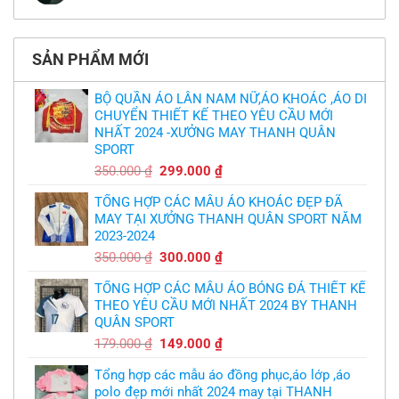
MU
cầu
Không
phải
thua
thiết
có
làm
thảm:
kế
bình
sao?
HLV
tại
luận
Ten
TPHCM
ở
Hag
SẢN PHẨM MỚI
Thiết
lại
kế
chỉ
và
trích
in
BỘ QUẦN ÁO LÂN NAM NỮ,ÁO KHOÁC ,ÁO DI
cầu
áo
thủ,
CHUYỂN THIẾT KẾ THEO YÊU CẦU MỚI
bóng
thừa
chuyền
nhận
NHẤT 2024 -XƯỞNG MAY THANH QUÂN
theo
sự
yêu
SPORT
thật
cầu
chua
,thiết
Giá
Giá
350.000
₫
299.000
₫
chát
kế
của
gốc
hiện
logo
bầy
free
TỔNG HỢP CÁC MẪU ÁO KHOÁC ĐẸP ĐÃ
là:
tại
quỷ
nhỏ
MAY TẠI XƯỞNG THANH QUÂN SPORT NĂM
350.000 ₫.
là:
2023-2024
299.000 ₫.
Giá
Giá
350.000
₫
300.000
₫
gốc
hiện
TỔNG HỢP CÁC MẪU ÁO BÓNG ĐÁ THIẾT KẾ
là:
tại
THEO YÊU CẦU MỚI NHẤT 2024 BY THANH
350.000 ₫.
là:
QUÂN SPORT
300.000 ₫.
Giá
Giá
179.000
₫
149.000
₫
gốc
hiện
Tổng hợp các mẫu áo đồng phục,áo lớp ,áo
là:
tại
polo đẹp mới nhất 2024 may tại THANH
179.000 ₫.
là: