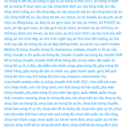
áo bóng rổ em bé
,
áo bóng rổ giá rẻ
,
áo bóng rổ mới 2021
,
áo bóng rổ thiết
kế
,
áo bóng rổ thun lạnh
,
áo cầu lông bình định
,
áo cầu lông chất
,
áo cầu
lông chính hãng
,
áo cầu lông đẹp
,
áo cầu lông em bé
,
áo cầu lông phù cát
,
áo
cầu lông thiết kế
,
áo cầu lông trẻ em
,
áo cotton
,
áo di chuyển
,
áo du lịch
,
áo đi
chơi
,
áo đồng phục
,
áo đua xe
,
áo gym nam
,
áo lớp
,
áo nhóm
,
ÁO PHƯỢT
,
áo
polo
,
áo tập gym nam
,
áo tập gym nữ
,
áo team
,
áo team xe
,
áo thể thao
,
áo
thể thao dành cho trẻ em
,
áo thủ môn
,
áo thủ môn 2021
,
áo thủ môn bùi tiến
dũng
,
áo thủ môn đẹp
,
áo thủ môn ngắn tay
,
áo thủ môn tấn trường
,
áo thủ
môn tay dài
,
áo trọng tài
,
áo xe đạp đường trườn
,
áo xe leo núi
,
banh molten
,
Benfica B
,
bóng chuyền
,
bóng rổ
,
champions
,
chelsea
,
chuyên in ấn áo cầu
lông
,
chuyên in ấn quần áo bóng đá
,
chuyên sỉ quần áo bóng đá
,
chuyên thiết
kế áo bóng chuyền
,
chuyên thiết kế áo bóng đá
,
cờ lưu niệm
,
đặt quần áo
bóng đá uy tín ở đâu
,
địa điểm bán thảm yoga
,
giày bóng đá
,
giày bóng đá
chính hãng
,
giày bóng đá sân cỏ nhân tạo
,
giày thanh quân
,
gym
,
kết quả
bóng đá hôm nay
,
lịch bóng đá hôm nay
,
liverpool
,
manchester city
,
mancheter united
,
mẫu áo bóng chuyền mới nhất 2021
,
nón lưỡi trai nam
,
nón nhập nhẩu
,
nón nữ rộng vành
,
nón thời trang nữ hàn quốc
,
phụ kiện
bóng chuyền
,
phụ kiện bóng rổ
,
phụ kiện tập gym
,
quần MMA
,
quần muay
thái
,
ronaldo
,
running
,
shop áo bóng đá phù cát
,
shop bán áo cầu lông uy tín
,
shop bán áo trọng tài
,
shop bán áo trọng tài uy tín
,
shop bán bóng chuyền
,
shop bán bóng rổ uy tín
,
shop bán đồ áo bóng đá
,
shop bán giày uy tín
,
shop
bán phụ kiện thể thao
,
shop bán quả bóng đá
,
shop bán quần áo cầu lông
,
shop bán thảm yoga
,
shop quần áo trẻ em bình định
,
shop quần áo trẻ em
tphcm
,
shop thiết kế áo bóng đá bình định
,
shop thiết kê áo bóng đá ở phù