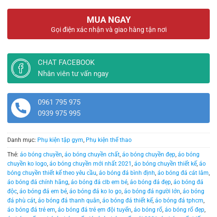
MUA NGAY
Gọi điện xác nhận và giao hàng tận nơi
CHAT FACEBOOK
Nhân viên tư vấn ngay
0961 795 975
0939 975 995
Danh mục:
Phụ kiện tập gym
,
Phụ kiện thể thao
Thẻ:
áo bóng chuyền
,
áo bóng chuyền chất
,
áo bóng chuyền đẹp
,
áo bóng
chuyền ko logo
,
áo bóng chuyền mới nhất 2021
,
áo bóng chuyền thiết kế
,
áo
bóng chuyền thiết kế theo yêu cầu
,
áo bóng đá bình định
,
áo bóng đá cát lâm
,
áo bóng đá chính hãng
,
áo bóng đá clb em bé
,
áo bóng đá đẹp
,
áo bóng đá
độc
,
áo bóng đá em bé
,
áo bóng đá ko lo go
,
áo bóng đá người lớn
,
áo bóng
đá phù cát
,
áo bóng đá thanh quân
,
áo bóng đá thiết kế
,
áo bóng đá tphcm
,
áo bóng đá trẻ em
,
áo bóng đá trẻ ẹm đội tuyển
,
áo bóng rổ
,
áo bóng rổ đẹp
,