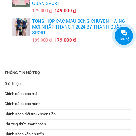
QUÂN SPORT
149.000 ₫.
Giá
Giá
179.000
₫
149.000
₫
gốc
hiện
TỔNG HỢP CÁC MẪU BÓNG CHUYỀN HWING
là:
tại
MỚI NHẤT THÁNG 1 2024 BY THANH QUÂN
179.000 ₫.
là:
SPORT
149.000 ₫.
Giá
Giá
Liên hệ
199.000
₫
179.000
₫
gốc
hiện
là:
tại
199.000 ₫.
là:
179.000 ₫.
THÔNG TIN HỖ TRỢ
Giới thiệu
Chính sách bảo mật
Chính sách bảo hành
Chính sách đổi trả & hoàn tiền
Phương thức thanh toán
Chính sách vận chuyển