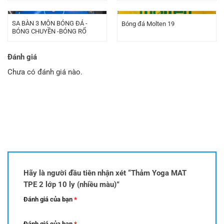
là:
tại
349.000 ₫.
là:
339.000 ₫.
SA BÀN 3 MÔN BÓNG ĐÁ -
Bóng đá Molten 19
BÓNG CHUYỀN -BÓNG RỔ
Đánh giá
Chưa có đánh giá nào.
Hãy là người đầu tiên nhận xét “Thảm Yoga MAT
TPE 2 lớp 10 ly (nhiều màu)”
Đánh giá của bạn
*
Đánh giá của bạn
*