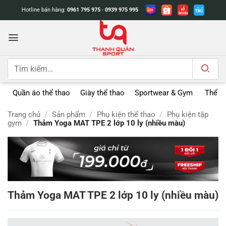
Bỏ
Hotline bán hàng:
0961 795 975
-
0939 975 995
qua
nội
dung
Tìm
kiếm:
Quần áo thể thao
Giày thể thao
Sportwear & Gym
Thể t
Trang chủ
/
Sản phẩm
/
Phụ kiện thể thao
/
Phụ kiện tập
gym
/
Thảm Yoga MAT TPE 2 lớp 10 ly (nhiều màu)
Thảm Yoga MAT TPE 2 lớp 10 ly (nhiều màu)