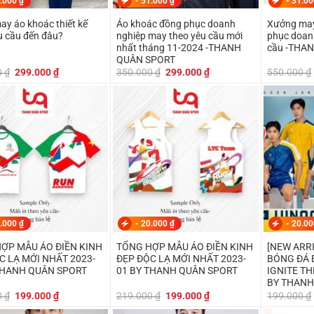
.000
₫
-
51.000
₫
-
31.0
y áo khoác thiết kế
Áo khoác đồng phục doanh
Xưởng may
u cầu đến đâu?
nghiệp may theo yêu cầu mới
phục doan
nhất tháng 11-2024 -THANH
cầu -THA
QUÂN SPORT
Giá
Giá
Giá
Giá
0
₫
299.000
₫
350.000
₫
299.000
₫
550.000
₫
gốc
hiện
gốc
hiện
là:
tại
là:
tại
350.000 ₫.
là:
350.000 ₫.
là:
299.000 ₫.
299.000 ₫.
.000
₫
-
20.000
₫
-
20.0
ỢP MẪU ÁO ĐIỀN KINH
TỔNG HỢP MẪU ÁO ĐIỀN KINH
[NEW ARR
C LẠ MỚI NHẤT 2023-
ĐẸP ĐỘC LẠ MỚI NHẤT 2023-
BÓNG ĐÁ 
THANH QUÂN SPORT
01 BY THANH QUÂN SPORT
IGNITE T
BY THANH
Giá
Giá
Giá
Giá
0
₫
199.000
₫
219.000
₫
199.000
₫
199.000
₫
gốc
hiện
gốc
hiện
là:
tại
là:
tại