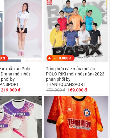
199.000 ₫.
là:
219.000 ₫.
là:
179.000 ₫.
179.000 ₫.
00
₫
-
10.000
₫
các mẫu áo Polo
Tổng hợp các mẫu mới áo
 Draha mới nhất
POLO RIKI mới nhất năm 2023
 phối by
phân phối by
ANSPORT
THANHQUANSPORT
Giá
Giá
Giá
Giá
219.000
₫
179.000
₫
169.000
₫
gốc
hiện
gốc
hiện
là:
tại
là:
tại
239.000 ₫.
là:
179.000 ₫.
là:
219.000 ₫.
169.000 ₫.