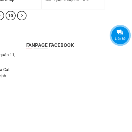
9
10
Liên hệ
FANPAGE FACEBOOK
 quận 11,
Xã Cát
Định