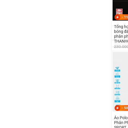
-
11
Tổng hợ
bóng đá
phân ph
THANH
230.00
-
50
Áo Polo
Phân P
SPORT