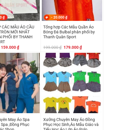
00
₫
-
20.000
₫
 CÁC MẪU ÁO CẦU
Tổng hợp Các Mẫu Quần Áo
TRÒN MỚI NHẤT
Bóng Đá Bulbal phân phối by
N PHỐI BY THANH
Thanh Quân Sport
ORT
Giá
Giá
Giá
Giá
159.000
₫
199.000
₫
179.000
₫
gốc
hiện
gốc
hiện
là:
tại
là:
tại
199.000 ₫.
là:
199.000 ₫.
là:
159.000 ₫.
179.000 ₫.
yên May Áo Spa
Xưởng Chuyên May Áo Đồng
 Spa ,Đồng Phục
Phục Học Sinh,Áo Mẫu Giáo và
Các Shop
Tiểu Học,Áo Lớp,Áo Polo