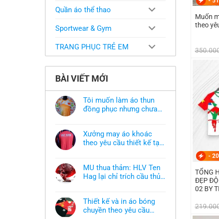
-
51
Quần áo thể thao
Muốn ma
theo yê
Sportwear & Gym
TRANG PHỤC TRẺ EM
350.00
BÀI VIẾT MỚI
Tôi muốn làm áo thun
đồng phục nhưng chưa
có mẫu thì phải làm sao?
Không
có
bình
Xưởng may áo khoác
luận
ở
theo yêu cầu thiết kế tại
Tôi
TPHCM
Không
muốn
-
20
có
làm
bình
áo
MU thua thảm: HLV Ten
luận
thun
TỔNG H
ở
Hag lại chỉ trích cầu thủ,
đồng
ĐẸP ĐỘ
Xưởng
phục
thừa nhận sự thật chua
Không
may
02 BY 
nhưng
có
áo
chát của bầy quỷ nhỏ
chưa
bình
khoác
có
Thiết kế và in áo bóng
luận
theo
219.00
mẫu
ở
chuyền theo yêu cầu
yêu
thì
MU
cầu
phải