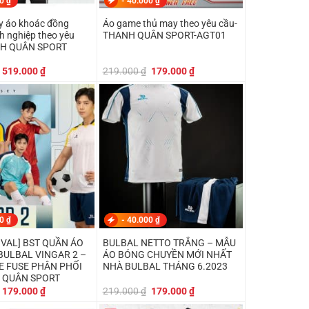
00
₫
-
40.000
₫
 áo khoác đồng
Áo game thủ may theo yêu cầu-
h nghiệp theo yêu
THANH QUÂN SPORT-AGT01
NH QUÂN SPORT
Giá
Giá
Giá
Giá
519.000
₫
219.000
₫
179.000
₫
gốc
hiện
gốc
hiện
là:
tại
là:
tại
550.000 ₫.
là:
219.000 ₫.
là:
519.000 ₫.
179.000 ₫.
00
₫
-
40.000
₫
IVAL] BST QUẦN ÁO
BULBAL NETTO TRẮNG – MẪU
BULBAL VINGAR 2 –
ÁO BÓNG CHUYỀN MỚI NHẤT
HE FUSE PHÂN PHỐI
NHÀ BULBAL THÁNG 6.2023
 QUÂN SPORT
Giá
Giá
Giá
Giá
179.000
₫
219.000
₫
179.000
₫
gốc
hiện
gốc
hiện
là:
tại
là:
tại