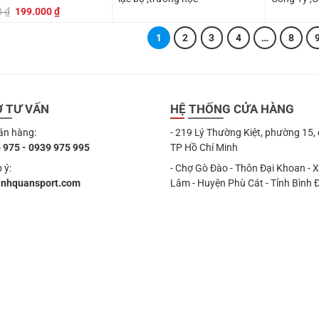
Giá
Giá
0
₫
199.000
₫
gốc
hiện
là:
tại
1
2
3
4
…
8
249.000 ₫.
là:
199.000 ₫.
Ợ TƯ VẤN
HỆ THỐNG CỬA HÀNG
án hàng:
- 219 Lý Thường Kiệt, phường 15,
 975 - 0939 975 995
TP Hồ Chí Minh
 ý:
- Chợ Gò Đào - Thôn Đại Khoan - 
anhquansport.com
Lâm - Huyện Phù Cát - Tỉnh Bình 