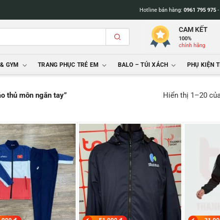
Hotline bán hàng:
0961 795 975
CAM KẾT
100%
chính hãng
 & GYM
TRANG PHỤC TRẺ EM
BALO – TÚI XÁCH
PHỤ KIỆN 
Hiển thị 1–20 củ
áo thủ môn ngắn tay”