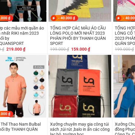
.000
₫
-
40.000
₫
-
40.0
p các mẫu mới quần áo
TỔNG HỢP CÁC MẪU ÁO CẦU
TỔNG HỢP
 nhất RIKI năm 2023
LÔNG POLO MỚI NHẤT 2023
LÔNG CỔ 
ối by
PHÂN PHỐI BY THANH QUÂN
2023 PHÂ
QUANSPORT
SPORT
QUÂN SP
Giá
Giá
Giá
Giá
0
₫
219.000
₫
199.000
₫
159.000
₫
199.000
₫
gốc
hiện
gốc
hiện
là:
tại
là:
tại
230.000 ₫.
là:
199.000 ₫.
là:
219.000 ₫.
159.000 ₫.
.000
₫
 Thể Thao Nam Bulbal
Xưởng chuyên may gia công túi
Xưởng Chu
hối By THANH QUÂN
xách ,túi rút ,balo in ấn các công
đồng Phục
lạc bộ ,trường học
Công Ty ,