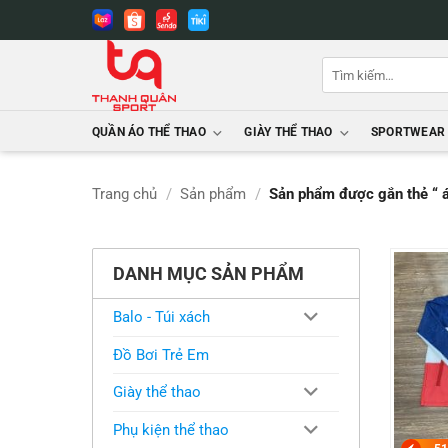
Bỏ
qua
nội
Tìm
dung
kiếm:
QUẦN ÁO THỂ THAO
GIÀY THỂ THAO
SPORTWEAR
Trang chủ
/
Sản phẩm
/
Sản phẩm được gắn thẻ “ 
DANH MỤC SẢN PHẨM
Balo - Túi xách
Đồ Bơi Trẻ Em
Giày thể thao
Phụ kiện thể thao