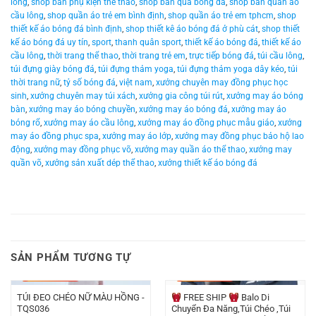
lông
,
shop bán phụ kiện thể thao
,
shop bán quả bóng đá
,
shop bán quần áo
cầu lông
,
shop quần áo trẻ em bình định
,
shop quần áo trẻ em tphcm
,
shop
thiết kế áo bóng đá bình định
,
shop thiết kê áo bóng đá ở phù cát
,
shop thiết
kế áo bóng đá uy tín
,
sport
,
thanh quân sport
,
thiết kế áo bóng đá
,
thiết kế áo
cầu lông
,
thời trang thể thao
,
thời trang trẻ em
,
trực tiếp bóng đá
,
túi cầu lông
,
túi đựng giày bóng đá
,
túi đựng thảm yoga
,
túi đựng thảm yoga dây kéo
,
túi
thời trang nữ
,
tỷ số bóng đá
,
việt nam
,
xưởng chuyên may đồng phục học
sinh
,
xưởng chuyên may túi xách
,
xưởng gia công túi rút
,
xưởng may áo bóng
bàn
,
xưởng may áo bóng chuyền
,
xưởng may áo bóng đá
,
xưởng may áo
bóng rổ
,
xưởng may áo cầu lông
,
xưởng may áo đồng phục mẫu giáo
,
xưởng
may áo đồng phục spa
,
xưởng may áo lớp
,
xưởng may đồng phục bảo hộ lao
động
,
xưởng may đồng phục võ
,
xưởng may quần áo thể thao
,
xưởng may
quần võ
,
xưởng sản xuất dép thể thao
,
xưởng thiết kế áo bóng đá
SẢN PHẨM TƯƠNG TỰ
-
49.000
₫
-
50.000
₫
TÚI ĐEO CHÉO NỮ MÀU HỒNG -
FREE SHIP
Balo Di
TQS036
Chuyển Đa Năng,Túi Chéo ,Túi