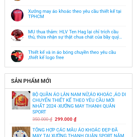
Không
có
bình
Xưởng may áo khoác theo yêu cầu thiết kế tại
luận
TPHCM
ở
Tôi
Không
muốn
có
làm
bình
áo
MU thua thảm: HLV Ten Hag lại chỉ trích cầu
luận
thun
thủ, thừa nhận sự thật chua chát của bầy quỷ
ở
đồng
Xưởng
nhỏ
phục
Không
may
nhưng
có
áo
chưa
bình
khoác
Thiết kế và in áo bóng chuyền theo yêu cầu
có
luận
theo
mẫu
,thiết kế logo free
ở
yêu
thì
MU
cầu
Không
phải
thua
thiết
có
làm
thảm:
kế
bình
sao?
HLV
tại
luận
Ten
TPHCM
ở
Hag
SẢN PHẨM MỚI
Thiết
lại
kế
chỉ
và
trích
in
BỘ QUẦN ÁO LÂN NAM NỮ,ÁO KHOÁC ,ÁO DI
cầu
áo
thủ,
CHUYỂN THIẾT KẾ THEO YÊU CẦU MỚI
bóng
thừa
chuyền
nhận
NHẤT 2024 -XƯỞNG MAY THANH QUÂN
theo
sự
yêu
SPORT
thật
cầu
chua
,thiết
Giá
Giá
350.000
₫
299.000
₫
chát
kế
của
gốc
hiện
logo
bầy
free
TỔNG HỢP CÁC MẪU ÁO KHOÁC ĐẸP ĐÃ
là:
tại
quỷ
nhỏ
MAY TẠI XƯỞNG THANH QUÂN SPORT NĂM
350.000 ₫.
là: