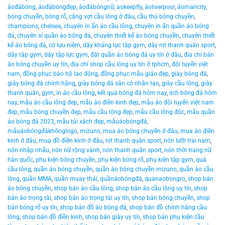
áođábóng
,
áođábóngđẹp
,
áođábóngnữ
,
aokeepfly
,
áoliverpool
,
áomancity
,
bóng chuyền
,
bóng rổ
,
căng vợt cầu lông ở đâu
,
cầu thủ bóng chuyền
,
champions
,
chelsea
,
chuyên in ấn áo cầu lông
,
chuyên in ấn quần áo bóng
đá
,
chuyên sỉ quần áo bóng đá
,
chuyên thiết kế áo bóng chuyền
,
chuyên thiết
kế áo bóng đá
,
cờ lưu niệm
,
dây kháng lực tập gym
,
dây nịt thanh quân sport
,
dây tập gym
,
dây tập lực gym
,
đặt quần áo bóng đá uy tín ở đâu
,
địa chỉ bán
áo bóng chuyền uy tín
,
địa chỉ shop cầu lông uy tín ở tphcm
,
đội tuyển việt
nam
,
đồng phục bảo hộ lao động
,
đồng phục mẫu giáo đẹp
,
giày bóng đá
,
giày bóng đá chính hãng
,
giày bóng đá sân cỏ nhân tạo
,
giày cầu lông
,
giày
thanh quân
,
gym
,
in áo cầu lông
,
kết quả bóng đá hôm nay
,
lịch bóng đá hôm
nay
,
mẫu áo cầu lông đep
,
mẫu áo điền kinh đẹp
,
mẫu áo đội tuyển việt nam
đẹp
,
mẫu bóng chuyền đẹp
,
mẫu cầu lông đẹp
,
mẫu cầu lông độc
,
mẫu quần
áo bóng đá 2023
,
mẫu túi xách đẹp
,
mẫuáobóngđá
,
mẫuáobóngđákhônglogo
,
mizuno
,
mua áo bóng chuyền ở đâu
,
mua áo điền
kinh ở đâu
,
mua đồ điền kinh ở đâu
,
nịt thanh quân sport
,
nón lưỡi trai nam
,
nón nhập nhẩu
,
nón nữ rộng vành
,
nón thanh quân sport
,
nón thời trang nữ
hàn quốc
,
phụ kiện bóng chuyền
,
phụ kiện bóng rổ
,
phụ kiện tập gym
,
quả
cầu lông
,
quần áo bóng chuyền
,
quần áo bóng chuyền mizuno
,
quần áo cầu
lông
,
quần MMA
,
quần muay thái
,
quầnáobóngđá
,
quanaobongro
,
shop bán
áo bóng chuyền
,
shop bán áo cầu lông
,
shop bán áo cầu lông uy tín
,
shop
bán áo trọng tài
,
shop bán áo trọng tài uy tín
,
shop bán bóng chuyền
,
shop
bán bóng rổ uy tín
,
shop bán đồ áo bóng đá
,
shop bán đồ chính hãng cầu
lông
,
shop bán đồ điền kinh
,
shop bán giày uy tín
,
shop bán phụ kiện cầu