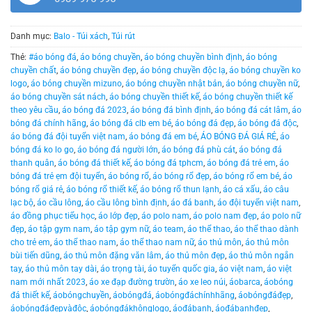
Danh mục:
Balo - Túi xách
,
Túi rút
Thẻ:
#áo bóng đá
,
áo bóng chuyền
,
áo bóng chuyền bình định
,
áo bóng
chuyền chất
,
áo bóng chuyền đẹp
,
áo bóng chuyền độc lạ
,
áo bóng chuyền ko
logo
,
áo bóng chuyền mizuno
,
áo bóng chuyền nhật bản
,
áo bóng chuyền nữ
,
áo bóng chuyền sát nách
,
áo bóng chuyền thiết kế
,
áo bóng chuyền thiết kế
theo yêu cầu
,
áo bóng đá 2023
,
áo bóng đá bình định
,
áo bóng đá cát lâm
,
áo
bóng đá chính hãng
,
áo bóng đá clb em bé
,
áo bóng đá đẹp
,
áo bóng đá độc
,
áo bóng đá đội tuyển việt nam
,
áo bóng đá em bé
,
ÁO BÓNG ĐÁ GIÁ RẺ
,
áo
bóng đá ko lo go
,
áo bóng đá người lớn
,
áo bóng đá phù cát
,
áo bóng đá
thanh quân
,
áo bóng đá thiết kế
,
áo bóng đá tphcm
,
áo bóng đá trẻ em
,
áo
bóng đá trẻ ẹm đội tuyển
,
áo bóng rổ
,
áo bóng rổ đẹp
,
áo bóng rổ em bé
,
áo
bóng rổ giá rẻ
,
áo bóng rổ thiết kế
,
áo bóng rổ thun lạnh
,
áo cá xấu
,
áo câu
lạc bộ
,
áo cầu lông
,
áo cầu lông bình định
,
áo đá banh
,
áo đội tuyển việt nam
,
áo đồng phục tiểu học
,
áo lớp đẹp
,
áo polo nam
,
áo polo nam đẹp
,
áo polo nữ
đẹp
,
áo tập gym nam
,
áo tập gym nữ
,
áo team
,
áo thể thao
,
áo thể thao dành
cho trẻ em
,
áo thể thao nam
,
áo thể thao nam nữ
,
áo thủ môn
,
áo thủ môn
bùi tiến dũng
,
áo thủ môn đặng văn lâm
,
áo thủ môn đẹp
,
áo thủ môn ngắn
tay
,
áo thủ môn tay dài
,
áo trọng tài
,
áo tuyển quốc gia
,
áo việt nam
,
áo việt
nam mới nhất 2023
,
áo xe đạp đường trườn
,
áo xe leo núi
,
áobarca
,
áobóng
đá thiết kế
,
áobóngchuyền
,
áobóngđá
,
áobóngđáchínhhãng
,
áobóngđáđẹp
,
áobóngđáđẹpvàđộc
,
áobóngđákhônglogo
,
áođábanh
,
áođábanhđẹp
,