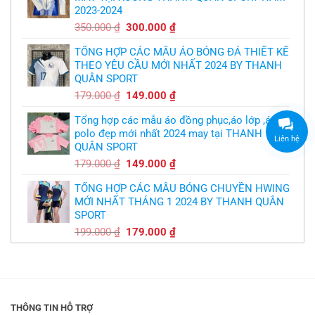
2023-2024
299.000 ₫.
Giá
Giá
350.000
₫
300.000
₫
gốc
hiện
TỔNG HỢP CÁC MẪU ÁO BÓNG ĐÁ THIẾT KẾ
là:
tại
THEO YÊU CẦU MỚI NHẤT 2024 BY THANH
350.000 ₫.
là:
QUÂN SPORT
300.000 ₫.
Giá
Giá
179.000
₫
149.000
₫
gốc
hiện
Tổng hợp các mẫu áo đồng phục,áo lớp ,áo
là:
tại
polo đẹp mới nhất 2024 may tại THANH
179.000 ₫.
là:
Liên hệ
QUÂN SPORT
149.000 ₫.
Giá
Giá
179.000
₫
149.000
₫
gốc
hiện
TỔNG HỢP CÁC MẪU BÓNG CHUYỀN HWING
là:
tại
MỚI NHẤT THÁNG 1 2024 BY THANH QUÂN
179.000 ₫.
là:
SPORT
149.000 ₫.
Giá
Giá
199.000
₫
179.000
₫
gốc
hiện
là:
tại
199.000 ₫.
là:
179.000 ₫.
THÔNG TIN HỖ TRỢ