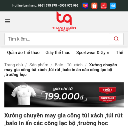
Bỏ
Hotline bán hàng:
0961 795 975
-
0939 975 995
qua
nội
dung
Tìm
kiếm:
Quần áo thể thao
Giày thể thao
Sportwear & Gym
Thể t
Trang chủ
/
Sản phẩm
/
Balo - Túi xách
/
Xưởng chuyên
may gia công túi xách ,túi rút ,balo in ấn các công lạc bộ
,trường học
Xưởng chuyên may gia công túi xách ,túi rút
,balo in ấn các công lạc bộ ,trường học