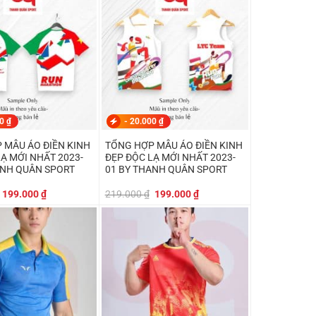
179.000 ₫.
179.000 ₫.
00
₫
-
20.000
₫
 MẪU ÁO ĐIỀN KINH
TỔNG HỢP MẪU ÁO ĐIỀN KINH
Ạ MỚI NHẤT 2023-
ĐẸP ĐỘC LẠ MỚI NHẤT 2023-
ANH QUÂN SPORT
01 BY THANH QUÂN SPORT
Giá
Giá
Giá
Giá
199.000
₫
219.000
₫
199.000
₫
gốc
hiện
gốc
hiện
là:
tại
là:
tại
219.000 ₫.
là:
219.000 ₫.
là:
199.000 ₫.
199.000 ₫.