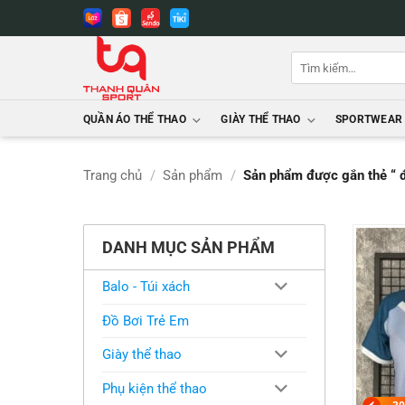
Bỏ
qua
nội
Tìm
dung
kiếm:
QUẦN ÁO THỂ THAO
GIÀY THỂ THAO
SPORTWEAR
Trang chủ
/
Sản phẩm
/
Sản phẩm được gắn thẻ “ đ
DANH MỤC SẢN PHẨM
Balo - Túi xách
Đồ Bơi Trẻ Em
Giày thể thao
Phụ kiện thể thao