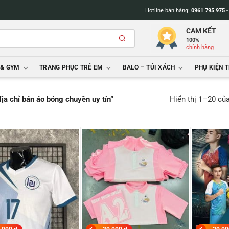
Hotline bán hàng:
0961 795 975
CAM KẾT
100%
chính hãng
 & GYM
TRANG PHỤC TRẺ EM
BALO – TÚI XÁCH
PHỤ KIỆN 
Hiển thị 1–20 củ
ịa chỉ bán áo bóng chuyền uy tín”