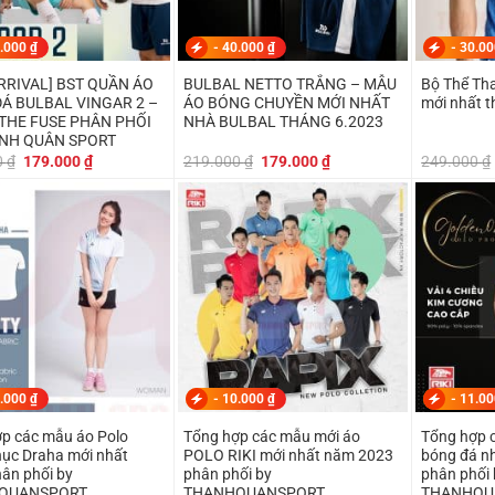
.000
₫
-
40.000
₫
-
30.0
RRIVAL] BST QUẦN ÁO
BULBAL NETTO TRẮNG – MẪU
Bộ Thể Th
Á BULBAL VINGAR 2 –
ÁO BÓNG CHUYỀN MỚI NHẤT
mới nhất 
 THE FUSE PHÂN PHỐI
NHÀ BULBAL THÁNG 6.2023
NH QUÂN SPORT
Giá
Giá
Giá
Giá
0
₫
179.000
₫
219.000
₫
179.000
₫
249.000
₫
gốc
hiện
gốc
hiện
là:
tại
là:
tại
199.000 ₫.
là:
219.000 ₫.
là:
179.000 ₫.
179.000 ₫.
.000
₫
-
10.000
₫
-
11.0
p các mẫu áo Polo
Tổng hợp các mẫu mới áo
Tổng hợp 
ục Draha mới nhất
POLO RIKI mới nhất năm 2023
bóng đá n
ân phối by
phân phối by
phân phối 
QUANSPORT
THANHQUANSPORT
THANHQU