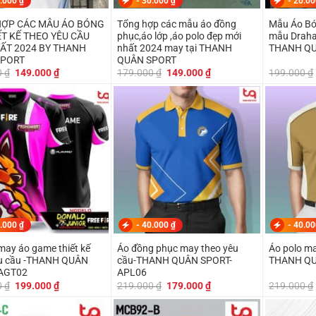
.000
₫
-
30.000
₫
-
20.0
ỢP CÁC MẪU ÁO BÓNG
Tổng hợp các mẫu áo đồng
Mẫu Áo B
EO YÊU CẦU
phục,áo lớp ,áo polo đẹp mới
mẫu Draha
ẤT 2024 BY THANH
nhất 2024 may tại THANH
THANH Q
SPORT
QUÂN SPORT
Giá
Giá
Giá
Giá
0
₫
149.000
₫
179.000
₫
149.000
₫
199.000
₫
gốc
hiện
gốc
hiện
là:
tại
là:
tại
179.000 ₫.
là:
179.000 ₫.
là:
149.000 ₫.
149.000 ₫.
.000
₫
-
40.000
₫
-
40.0
ay áo game thiết kế
Áo đồng phục may theo yêu
Áo polo ma
êu cầu -THANH QUÂN
cầu-THANH QUÂN SPORT-
THANH QU
AGT02
APL06
Giá
Giá
Giá
Giá
0
₫
199.000
₫
219.000
₫
179.000
₫
219.000
₫
gốc
hiện
gốc
hiện
là:
tại
là:
tại
249.000 ₫.
là:
219.000 ₫.
là: