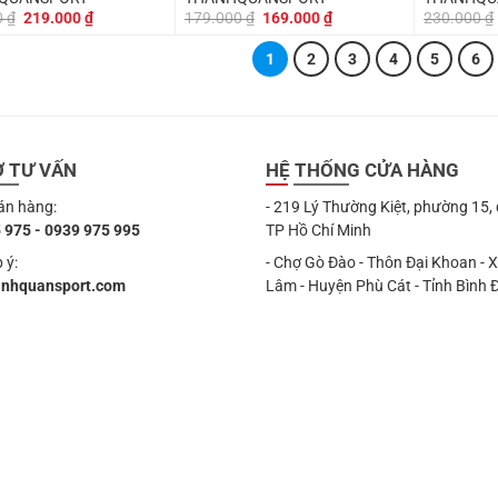
Giá
Giá
Giá
Giá
0
₫
219.000
₫
179.000
₫
169.000
₫
230.000
₫
gốc
hiện
gốc
hiện
là:
tại
là:
tại
1
2
3
4
5
6
239.000 ₫.
là:
179.000 ₫.
là:
219.000 ₫.
169.000 ₫.
Ợ TƯ VẤN
HỆ THỐNG CỬA HÀNG
án hàng:
- 219 Lý Thường Kiệt, phường 15,
 975 - 0939 975 995
TP Hồ Chí Minh
 ý:
- Chợ Gò Đào - Thôn Đại Khoan - 
anhquansport.com
Lâm - Huyện Phù Cát - Tỉnh Bình 