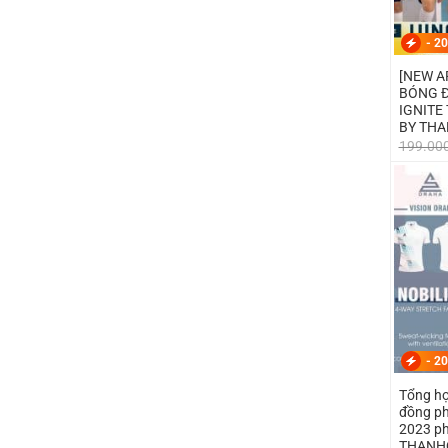
-
20
[NEW A
BÓNG Đ
IGNITE
BY THA
199.00
-
20
Tổng hợ
đồng ph
2023 ph
THANH