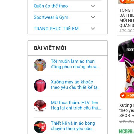
-
30
Quần áo thể thao
TỔNG H
ĐÁ THIẾT KẾ TH
Sportwear & Gym
MỚI NH
QUÂN 
TRANG PHỤC TRẺ EM
179.00
BÀI VIẾT MỚI
Tôi muốn làm áo thun
đồng phục nhưng chưa
có mẫu thì phải làm sao?
Không
có
bình
Xưởng may áo khoác
luận
ở
theo yêu cầu thiết kế tại
Tôi
TPHCM
Không
muốn
-
50
có
làm
bình
áo
MU thua thảm: HLV Ten
luận
thun
Xưởng m
ở
Hag lại chỉ trích cầu thủ,
đồng
theo y
Xưởng
phục
thừa nhận sự thật chua
Không
may
SPORT-
nhưng
có
áo
chát của bầy quỷ nhỏ
chưa
249.00
bình
khoác
có
Thiết kế và in áo bóng
luận
theo
mẫu
ở
chuyền theo yêu cầu
yêu
thì
MU
cầu
phải