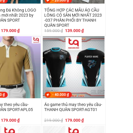
00
₫
-
20.000
₫
óng Đá Không LOGO
TỔNG HỢP CÁC MẪU ÁO CẦU
 mới nhất 2023 by
LÔNG CÓ SẴN MỚI NHẤT 2023
UÂN SPORT
-037 PHÂN PHỐI BY THANH
QUÂN SPORT
Giá
Giá
Giá
Giá
179.000
₫
159.000
₫
139.000
₫
gốc
hiện
gốc
hiện
là:
tại
là:
tại
199.000 ₫.
là:
159.000 ₫.
là:
179.000 ₫.
139.000 ₫.
00
₫
-
40.000
₫
y theo yêu cầu-
Áo game thủ may theo yêu cầu-
ÂN SPORT-APL05
THANH QUÂN SPORT-AGT01
Giá
Giá
Giá
Giá
179.000
₫
219.000
₫
179.000
₫
gốc
hiện
gốc
hiện
là:
tại
là:
tại
219.000 ₫.
là:
219.000 ₫.
là: