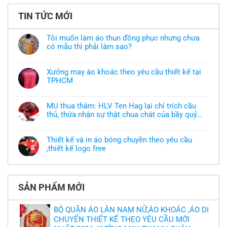
TIN TỨC MỚI
Tôi muốn làm áo thun đồng phục nhưng chưa
có mẫu thì phải làm sao?
Không
có
bình
Xưởng may áo khoác theo yêu cầu thiết kế tại
luận
TPHCM
ở
Tôi
Không
muốn
có
làm
bình
áo
MU thua thảm: HLV Ten Hag lại chỉ trích cầu
luận
thun
thủ, thừa nhận sự thật chua chát của bầy quỷ
ở
đồng
Xưởng
nhỏ
phục
Không
may
nhưng
có
áo
chưa
bình
khoác
Thiết kế và in áo bóng chuyền theo yêu cầu
có
luận
theo
mẫu
,thiết kế logo free
ở
yêu
thì
MU
cầu
Không
phải
thua
thiết
có
làm
thảm:
kế
bình
sao?
HLV
tại
luận
Ten
TPHCM
ở
Hag
SẢN PHẨM MỚI
Thiết
lại
kế
chỉ
và
trích
in
BỘ QUẦN ÁO LÂN NAM NỮ,ÁO KHOÁC ,ÁO DI
cầu
áo
thủ,
CHUYỂN THIẾT KẾ THEO YÊU CẦU MỚI
bóng
thừa
chuyền