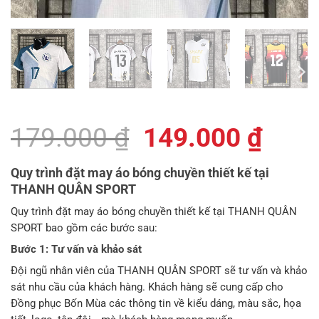
Giá
Giá
179.000
₫
149.000
₫
gốc
hiện
Quy trình đặt may áo bóng chuyền thiết kế tại
là:
tại
THANH QUÂN SPORT
179.000 ₫.
là:
Quy trình đặt may áo bóng chuyền thiết kế tại THANH QUÂN
SPORT bao gồm các bước sau:
149.
Bước 1: Tư vấn và khảo sát
Đội ngũ nhân viên của THANH QUÂN SPORT sẽ tư vấn và khảo
sát nhu cầu của khách hàng. Khách hàng sẽ cung cấp cho
Đồng phục Bốn Mùa các thông tin về kiểu dáng, màu sắc, họa