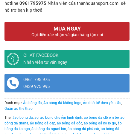
hotline
0961795975
Nhân viên của thanhquansport.com sẽ
hỗ trợ bạn kịp thời!
MUA NGAY
Gọi điện xác nhận và giao hàng tận nơi
CHAT FACEBOOK
Nhân viên tư vấn ngay
0961 795 975
0939 975 995
Danh mục:
Áo bóng đá
,
Áo bóng đá không logo
,
Áo thiết kế theo yêu cầu
,
Quần áo thể thao
Thẻ:
#áo bóng đá
,
áo
,
áo bóng chuyền bình định
,
áo bóng đá clb em bé
,
áo
bóng đá draha
,
áo bóng đá đẹp
,
áo bóng đá độc
,
áo bóng đá ko lo go
,
áo
bóng đá kologo
,
áo bóng đá người lớn
,
áo bóng đá phù cát
,
áo bóng đá