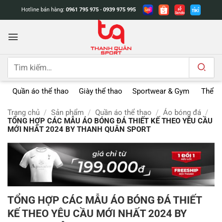
Bỏ
Hotline bán hàng:
0961 795 975
-
0939 975 995
qua
nội
dung
Tìm
kiếm:
Quần áo thể thao
Giày thể thao
Sportwear & Gym
Thể t
Trang chủ
/
Sản phẩm
/
Quần áo thể thao
/
Áo bóng đá
/
TỔNG HỢP CÁC MẪU ÁO BÓNG ĐÁ THIẾT KẾ THEO YÊU CẦU
MỚI NHẤT 2024 BY THANH QUÂN SPORT
TỔNG HỢP CÁC MẪU ÁO BÓNG ĐÁ THIẾT
KẾ THEO YÊU CẦU MỚI NHẤT 2024 BY