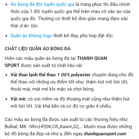
Áo bóng đá đội tuyển quốc gia
là trang phục thi đấu chính
thức của 1 đổi tuyển quốc gia thể hiện màu cờ sắc áo của
quốc gia đó. Thường có thiết kế đơn giản mang đậm sắc
thái
d ân tộc
.
Quần áo không logo
thiết kế đẹp, phù hợp đặt đội.
CHẤT LIỆU QUẦN ÁO BÓNG ĐÁ
Hiện các mẫu quần áo bóng đá tại
THANH QUAN
SPORT
được sản xuất từ chất liệu vải:
Vải thun lạnh thể thao
1 00%
polyester
chuyên dùng cho đồ
thể thao với những ưu điểm tốt như: thấm hút mồ hôi tốt,
thoải mái, mát mẻ khi mặc và chơi bóng.
Vải mè:
có sợi mềm và độ thoáng mát cũng như thấm hút
mồ hôi tốt. Vải khá bền và có độ co giãn 4 chiều.
Các mẫu áo bóng đá được sản xuất từ các thương hiệu như:
Bulbal, MK. iWin,HP,DK,CR,,Kawin,S2,… Muốn mua được những
bộ đồ bóng đá đẹp và như ý, đến ngay
thanhquansport.com