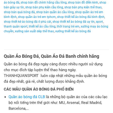
áo bóng đá
,
shop bán đồ chính hãng cầu lông
,
shop bán đồ điền kinh
,
shop
bán giày uy tín
,
shop bán phụ kiện cầu lông
,
shop bán phụ kiện thể thao
,
shop bán quả bóng đá
,
shop bán quần áo cầu lông
,
shop quần áo trẻ em
bình định
,
shop quần áo trẻ em tphcm
,
shop thiết kế áo bóng đá bình định
,
shop thiết kê áo bóng đá ở phù cát
,
shop thiết kế áo bóng đá uy tín
,
sport
,
thanh quân sport
,
thiết kế áo cầu lông
,
thời trang trẻ em
,
xưởng may áo bóng
chuyền
,
xưởng sản xuất dép thể thao
,
xưởng thiết kế áo bóng đá
Quần Áo Bóng Đá, Quần Áo Đá Banh chính hãng
Quần áo bóng đá đẹp ngày càng được nhiều người sử dụng
cho mục đích tập luyện thể thao hàng ngày.
THANHQUANSPORT luôn cập nhật những mẫu quần áo bóng
đá đẹp nhất, giá rẻ, chất lượng được khẳng định.
CÁC MẪU QUẦN ÁO BÓNG ĐÁ PHỔ BIẾN
Quần áo bóng đá CLB
là những bộ quần áo của các câu lạc
bộ nổi tiếng trên thế giới như: MU, Arsenal, Real Madrid,
Barcelona,…