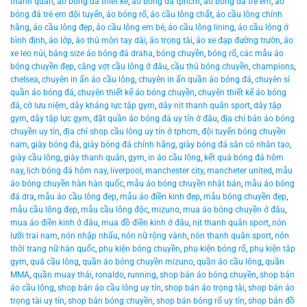
thanh quân
,
áo bóng đá thiết kế
,
áo bóng đá tphcm
,
áo bóng đá trẻ em
,
áo
bóng đá trẻ ẹm đội tuyển
,
áo bóng rổ
,
áo cầu lông chất
,
áo cầu lông chính
hãng
,
áo cầu lông đẹp
,
áo cầu lông em bé
,
áo cầu lông lining
,
áo cầu lông ở
bình định
,
áo lớp
,
áo thủ môn tay dài
,
áo trọng tài
,
áo xe đạp đường trườn
,
áo
xe leo núi
,
bảng size áo bóng đá draha
,
bóng chuyền
,
bóng rổ
,
các mẫu áo
bóng chuyền đẹp
,
căng vợt cầu lông ở đâu
,
cầu thủ bóng chuyền
,
champions
,
chelsea
,
chuyên in ấn áo cầu lông
,
chuyên in ấn quần áo bóng đá
,
chuyên sỉ
quần áo bóng đá
,
chuyên thiết kế áo bóng chuyền
,
chuyên thiết kế áo bóng
đá
,
cờ lưu niệm
,
dây kháng lực tập gym
,
dây nịt thanh quân sport
,
dây tập
gym
,
dây tập lực gym
,
đặt quần áo bóng đá uy tín ở đâu
,
địa chỉ bán áo bóng
chuyền uy tín
,
địa chỉ shop cầu lông uy tín ở tphcm
,
đội tuyển bóng chuyền
nam
,
giày bóng đá
,
giày bóng đá chính hãng
,
giày bóng đá sân cỏ nhân tạo
,
giày cầu lông
,
giày thanh quân
,
gym
,
in áo cầu lông
,
kết quả bóng đá hôm
nay
,
lịch bóng đá hôm nay
,
liverpool
,
manchester city
,
mancheter united
,
mẫu
áo bóng chuyền hàn hàn quốc
,
mẫu áo bóng chuyền nhật bản
,
mẫu áo bóng
đá dra
,
mẫu áo cầu lông đep
,
mẫu áo điền kinh đẹp
,
mẫu bóng chuyền đẹp
,
mẫu cầu lông đẹp
,
mẫu cầu lông độc
,
mizuno
,
mua áo bóng chuyền ở đâu
,
mua áo điền kinh ở đâu
,
mua đồ điền kinh ở đâu
,
nịt thanh quân sport
,
nón
lưỡi trai nam
,
nón nhập nhẩu
,
nón nữ rộng vành
,
nón thanh quân sport
,
nón
thời trang nữ hàn quốc
,
phụ kiện bóng chuyền
,
phụ kiện bóng rổ
,
phụ kiện tập
gym
,
quả cầu lông
,
quần áo bóng chuyền mizuno
,
quần áo cầu lông
,
quần
MMA
,
quần muay thái
,
ronaldo
,
running
,
shop bán áo bóng chuyền
,
shop bán
áo cầu lông
,
shop bán áo cầu lông uy tín
,
shop bán áo trọng tài
,
shop bán áo
trọng tài uy tín
,
shop bán bóng chuyền
,
shop bán bóng rổ uy tín
,
shop bán đồ