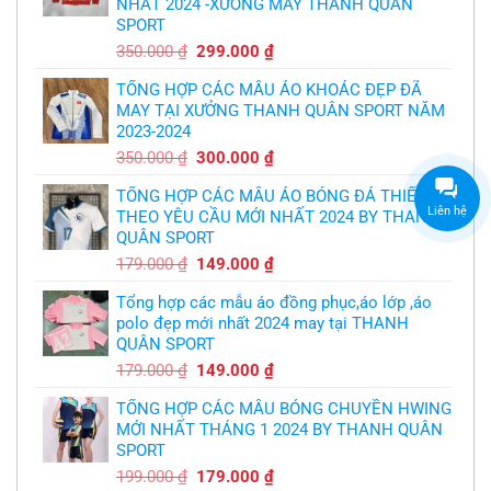
nhận
NHẤT 2024 -XƯỞNG MAY THANH QUÂN
theo
sự
yêu
SPORT
thật
cầu
chua
,thiết
Giá
Giá
350.000
₫
299.000
₫
chát
kế
của
gốc
hiện
logo
bầy
free
TỔNG HỢP CÁC MẪU ÁO KHOÁC ĐẸP ĐÃ
là:
tại
quỷ
nhỏ
MAY TẠI XƯỞNG THANH QUÂN SPORT NĂM
350.000 ₫.
là:
2023-2024
299.000 ₫.
Giá
Giá
350.000
₫
300.000
₫
gốc
hiện
TỔNG HỢP CÁC MẪU ÁO BÓNG ĐÁ THIẾT KẾ
là:
tại
Liên hệ
THEO YÊU CẦU MỚI NHẤT 2024 BY THANH
350.000 ₫.
là:
QUÂN SPORT
300.000 ₫.
Giá
Giá
179.000
₫
149.000
₫
gốc
hiện
Tổng hợp các mẫu áo đồng phục,áo lớp ,áo
là:
tại
polo đẹp mới nhất 2024 may tại THANH
179.000 ₫.
là:
QUÂN SPORT
149.000 ₫.
Giá
Giá
179.000
₫
149.000
₫
gốc
hiện
TỔNG HỢP CÁC MẪU BÓNG CHUYỀN HWING
là:
tại
MỚI NHẤT THÁNG 1 2024 BY THANH QUÂN
179.000 ₫.
là:
SPORT
149.000 ₫.
Giá
Giá
199.000
₫
179.000
₫