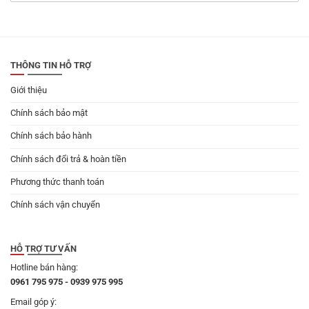
gốc
hiện
là:
tại
199.000 ₫.
là:
179.000 ₫.
THÔNG TIN HỖ TRỢ
Giới thiệu
Chính sách bảo mật
Chính sách bảo hành
Chính sách đổi trả & hoàn tiền
Phương thức thanh toán
Chính sách vận chuyển
HỖ TRỢ TƯ VẤN
Hotline bán hàng:
0961 795 975 - 0939 975 995
Email góp ý: