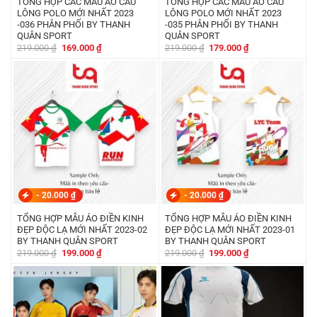
TỔNG HỢP CÁC MẪU ÁO CẦU
TỔNG HỢP CÁC MẪU ÁO CẦU
LÔNG POLO MỚI NHẤT 2023
LÔNG POLO MỚI NHẤT 2023
-036 PHÂN PHỐI BY THANH
-035 PHÂN PHỐI BY THANH
QUÂN SPORT
QUÂN SPORT
Giá
Giá
Giá
Giá
219.000
₫
169.000
₫
219.000
₫
179.000
₫
gốc
hiện
gốc
hiện
là:
tại
là:
tại
219.000 ₫.
là:
219.000 ₫.
là:
169.000 ₫.
179.000 ₫.
-
20.000
₫
-
20.000
₫
TỔNG HỢP MẪU ÁO ĐIỀN KINH
TỔNG HỢP MẪU ÁO ĐIỀN KINH
ĐẸP ĐỘC LẠ MỚI NHẤT 2023-02
ĐẸP ĐỘC LẠ MỚI NHẤT 2023-01
BY THANH QUÂN SPORT
BY THANH QUÂN SPORT
Giá
Giá
Giá
Giá
219.000
₫
199.000
₫
219.000
₫
199.000
₫
gốc
hiện
gốc
hiện
là:
tại
là:
tại
219.000 ₫.
là:
219.000 ₫.
là:
199.000 ₫.
199.000 ₫.