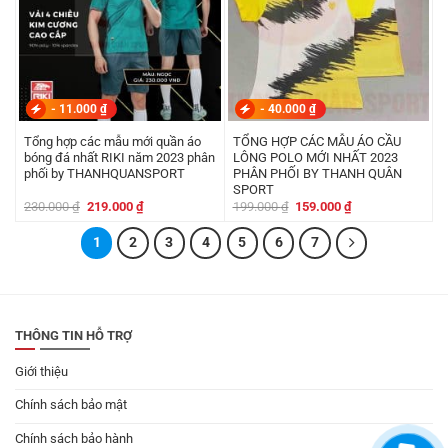
-
11.000
₫
-
40.000
₫
Tổng hợp các mẫu mới quần áo
TỔNG HỢP CÁC MẪU ÁO CẦU
bóng đá nhất RIKI năm 2023 phân
LÔNG POLO MỚI NHẤT 2023
phối by THANHQUANSPORT
PHÂN PHỐI BY THANH QUÂN
SPORT
Giá
Giá
Giá
Giá
230.000
₫
219.000
₫
199.000
₫
159.000
₫
gốc
hiện
gốc
hiện
là:
tại
là:
tại
230.000 ₫.
1
2
là:
3
4
5
6
199.000 ₫.
7
là:
219.000 ₫.
159.000 ₫.
THÔNG TIN HỖ TRỢ
Giới thiệu
Chính sách bảo mật
Chính sách bảo hành