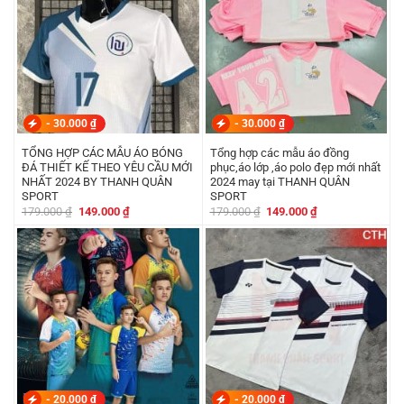
-
30.000
₫
-
30.000
₫
TỔNG HỢP CÁC MẪU ÁO BÓNG
Tổng hợp các mẫu áo đồng
ĐÁ THIẾT KẾ THEO YÊU CẦU MỚI
phục,áo lớp ,áo polo đẹp mới nhất
NHẤT 2024 BY THANH QUÂN
2024 may tại THANH QUÂN
SPORT
SPORT
Giá
Giá
Giá
Giá
179.000
₫
149.000
₫
179.000
₫
149.000
₫
gốc
hiện
gốc
hiện
là:
tại
là:
tại
179.000 ₫.
là:
179.000 ₫.
là:
149.000 ₫.
149.000 ₫.
-
20.000
₫
-
20.000
₫