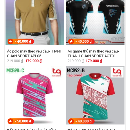
-
40.000
₫
-
40.000
₫
Áo polo may theo yêu cầu-THANH
Áo game thủ may theo yêu cầu-
QUÂN SPORT-APL05
THANH QUÂN SPORT-AGT01
Giá
Giá
Giá
Giá
219.000
₫
179.000
₫
219.000
₫
179.000
₫
gốc
hiện
gốc
hiện
là:
tại
là:
tại
219.000 ₫.
là:
219.000 ₫.
là:
179.000 ₫.
179.000 ₫.
-
50.000
₫
-
40.000
₫