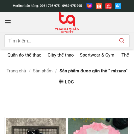
Bỏ
Hotline bán hàng:
0961 795 975
-
0939 975 995
qua
nội
dung
Tìm
kiếm:
Quần áo thể thao
Giày thể thao
Sportwear & Gym
Thể t
Trang chủ
/
Sản phẩm
/
Sản phẩm được gắn thẻ “ mizuno”
LỌC