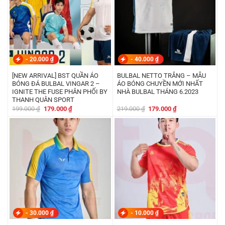
-
20.000
₫
-
40.000
₫
[NEW ARRIVAL] BST QUẦN ÁO
BULBAL NETTO TRẮNG – MẪU
BÓNG ĐÁ BULBAL VINGAR 2 –
ÁO BÓNG CHUYỀN MỚI NHẤT
IGNITE THE FUSE PHÂN PHỐI BY
NHÀ BULBAL THÁNG 6.2023
THANH QUÂN SPORT
Giá
Giá
Giá
Giá
199.000
₫
179.000
₫
219.000
₫
179.000
₫
gốc
hiện
gốc
hiện
là:
tại
là:
tại
199.000 ₫.
là:
219.000 ₫.
là:
179.000 ₫.
179.000 ₫.
-
30.000
₫
-
10.000
₫