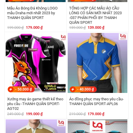
Mẫu Áo Bóng Đá Không LOGO
TỔNG HỢP CÁC MẪU ÁO CẦU
mẫu Draha mới nhất 2023 by
LÔNG CÓ SẴN MỚI NHẤT 2023
THANH QUÂN SPORT
-037 PHÂN PHỐI BY THANH
QUÂN SPORT
Giá
Giá
Giá
Giá
199.000
₫
179.000
₫
159.000
₫
139.000
₫
gốc
hiện
gốc
hiện
là:
tại
là:
tại
199.000 ₫.
là:
159.000 ₫.
là:
179.000 ₫.
139.000 ₫.
-
50.000
₫
-
40.000
₫
Xưởng may áo game thiết kế theo
Áo đồng phục may theo yêu cầu-
yêu cầu -THANH QUÂN SPORT-
THANH QUÂN SPORT-APL06
AGT02
Giá
Giá
Giá
Giá
249.000
₫
199.000
₫
219.000
₫
179.000
₫
gốc
hiện
gốc
hiện
là:
tại
là:
tại
249.000 ₫.
là:
219.000 ₫.
là:
199.000 ₫.
179.000 ₫.