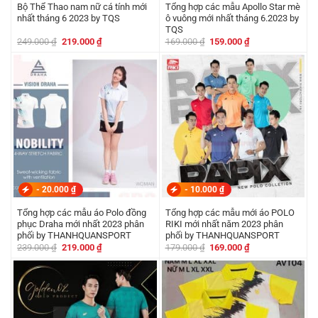
Bộ Thể Thao nam nữ cá tính mới
Tổng hợp các mẫu Apollo Star mè
nhất tháng 6 2023 by TQS
ô vuông mới nhất tháng 6.2023 by
TQS
Giá
Giá
Giá
Giá
249.000
₫
219.000
₫
169.000
₫
159.000
₫
gốc
hiện
gốc
hiện
là:
tại
là:
tại
249.000 ₫.
là:
169.000 ₫.
là:
219.000 ₫.
159.000 ₫.
-
20.000
₫
-
10.000
₫
Tổng hợp các mẫu áo Polo đồng
Tổng hợp các mẫu mới áo POLO
phục Draha mới nhất 2023 phân
RIKI mới nhất năm 2023 phân
phối by THANHQUANSPORT
phối by THANHQUANSPORT
Giá
Giá
Giá
Giá
239.000
₫
219.000
₫
179.000
₫
169.000
₫
gốc
hiện
gốc
hiện
là:
tại
là:
tại
239.000 ₫.
là:
179.000 ₫.
là:
219.000 ₫.
169.000 ₫.