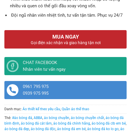
nhiều và quen có thể gối đầu xoay vòng vốn.
Đội ngũ nhân viên nhiệt tình, tư vấn tận tâm. Phục vụ 24/7
MUA NGAY
Gọi điện xác nhận và giao hàng tận nơi
CHAT FACEBOOK
Nhân viên tư vấn ngay
0961 795 975
0939 975 995
Danh mục:
Áo thiết kế theo yêu cầu
,
Quần áo thể thao
Thẻ:
#áo bóng đá
,
ABBA
,
áo bóng chuyền
,
áo bóng chuyền chất
,
áo bóng đá
bình định
,
áo bóng đá cát lâm
,
áo bóng đá chính hãng
,
áo bóng đá clb em bé
,
áo bóng đá đẹp
,
áo bóng đá độc
,
áo bóng đá em bé
,
áo bóng đá ko lo go
,
áo