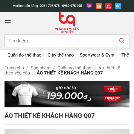
Bỏ
Hotline bán hàng:
0961 795 975
-
0939 975 995
qua
nội
dung
Tìm
kiếm:
Quần áo thể thao
Giày thể thao
Sportwear & Gym
Thể t
Trang chủ
/
Sản phẩm
/
Quần áo thể thao
/
Áo thiết kế
theo yêu cầu
/
ÁO THIẾT KẾ KHÁCH HÀNG Q07
ÁO THIẾT KẾ KHÁCH HÀNG Q07