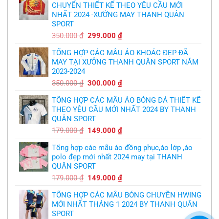
thủ,
CHUYỂN THIẾT KẾ THEO YÊU CẦU MỚI
bóng
thừa
chuyền
nhận
NHẤT 2024 -XƯỞNG MAY THANH QUÂN
theo
sự
yêu
SPORT
thật
cầu
chua
,thiết
Giá
Giá
350.000
₫
299.000
₫
chát
kế
của
gốc
hiện
logo
bầy
free
TỔNG HỢP CÁC MẪU ÁO KHOÁC ĐẸP ĐÃ
là:
tại
quỷ
nhỏ
MAY TẠI XƯỞNG THANH QUÂN SPORT NĂM
350.000 ₫.
là:
2023-2024
299.000 ₫.
Giá
Giá
350.000
₫
300.000
₫
gốc
hiện
TỔNG HỢP CÁC MẪU ÁO BÓNG ĐÁ THIẾT KẾ
là:
tại
THEO YÊU CẦU MỚI NHẤT 2024 BY THANH
350.000 ₫.
là:
QUÂN SPORT
300.000 ₫.
Giá
Giá
179.000
₫
149.000
₫
gốc
hiện
Tổng hợp các mẫu áo đồng phục,áo lớp ,áo
là:
tại
polo đẹp mới nhất 2024 may tại THANH
179.000 ₫.
là:
QUÂN SPORT
149.000 ₫.
Giá
Giá
179.000
₫
149.000
₫
gốc
hiện
TỔNG HỢP CÁC MẪU BÓNG CHUYỀN HWING
là:
tại
MỚI NHẤT THÁNG 1 2024 BY THANH QUÂN
179.000 ₫.
là:
SPORT
149.000 ₫.