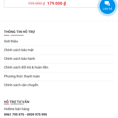
Giá
Giá
199.000
₫
179.000
₫
gốc
hiện
Liên hệ
là:
tại
199.000 ₫.
là:
179.000 ₫.
THÔNG TIN HỖ TRỢ
Giới thiệu
Chính sách bảo mật
Chính sách bảo hành
Chính sách đổi trả & hoàn tiền
Phương thức thanh toán
Chính sách vận chuyển
HỖ TRỢ TƯ VẤN
Hotline bán hàng:
0961 795 975 - 0939 975 995