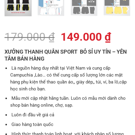
Giá
Giá
179.000
₫
149.000
₫
gốc
hiện
XƯỞNG THANH QUÂN SPORT BỎ SỈ UY TÍN – YÊN
là:
tại
TÂM BÁN HÀNG
179.000 ₫.
là:
Là nguồn hàng duy nhất tại Việt Nam và cung cấp
Campuchia ,Lào… có thể cung cấp số lượng lớn các mặt
149.
hàng phụ kiện thể thao quần áo,, giày dép,, túi, ví, ba lô,cặp
học sinh cho bạn.
Mẫu mới cập nhật hằng tuần. Luôn có mẫu mới dành cho
shop bán hàng online, chợ, sạp.
Luôn đi đầu về giá cả
Giao hàng toàn quốc
Hình thức thanh toán linh hoạt, với khách nhập số lượng