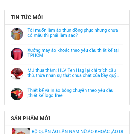
TIN TỨC MỚI
Tôi muốn làm áo thun đồng phục nhưng chưa
có mẫu thì phải làm sao?
Không
có
bình
Xưởng may áo khoác theo yêu cầu thiết kế tại
luận
TPHCM
ở
Tôi
Không
muốn
có
làm
bình
áo
MU thua thảm: HLV Ten Hag lại chỉ trích cầu
luận
thun
thủ, thừa nhận sự thật chua chát của bầy quỷ
ở
đồng
Xưởng
nhỏ
phục
Không
may
nhưng
có
áo
chưa
bình
khoác
Thiết kế và in áo bóng chuyền theo yêu cầu
có
luận
theo
mẫu
,thiết kế logo free
ở
yêu
thì
MU
cầu
Không
phải
thua
thiết
có
làm
thảm:
kế
bình
sao?
HLV
tại
luận
Ten
TPHCM
ở
Hag
SẢN PHẨM MỚI
Thiết
lại
kế
chỉ
và
trích
in
BỘ QUẦN ÁO LÂN NAM NỮ,ÁO KHOÁC ,ÁO DI
cầu
áo