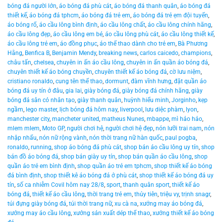
bóng đá người lớn
,
áo bóng đá phù cát
,
áo bóng đá thanh quân
,
áo bóng đá
thiết kế
,
áo bóng đá tphcm
,
áo bóng đá trẻ em
,
áo bóng đá trẻ ẹm đội tuyển
,
áo bóng rổ
,
áo cầu lông bình định
,
áo cầu lông chất
,
áo cầu lông chính hãng
,
áo cầu lông đẹp
,
áo cầu lông em bé
,
áo cầu lông phù cát
,
áo cầu lông thiết kế
,
áo cầu lông trẻ em
,
áo đồng phục
,
áo thể thao dành cho trẻ em
,
Bà Phương
Hằng
,
Benfica B
,
Benjamin Mendy
,
breaking news
,
carlos caicedo
,
champions
,
châu tấn
,
chelsea
,
chuyên in ấn áo cầu lông
,
chuyên in ấn quần áo bóng đá
,
chuyên thiết kế áo bóng chuyền
,
chuyên thiết kế áo bóng đá
,
cờ lưu niệm
,
cristiano ronaldo
,
cung tên thể thao
,
dormunt
,
đàm vĩnh hưng
,
đặt quần áo
bóng đá uy tín ở đâu
,
gia lai
,
giày bóng đá
,
giày bóng đá chính hãng
,
giày
bóng đá sân cỏ nhân tạo
,
giày thanh quân
,
huỳnh hiểu minh
,
Jorginho
,
kẹp
ngầm
,
lego master
,
lịch bóng đá hôm nay
,
liverpool
,
lưu diệc phàm
,
lyon
,
manchester city
,
mancheter united
,
matheus Nunes
,
mbappe
,
mì hảo hảo
,
mlem mlem
,
Moto GP
,
người chơi hệ
,
người chơi hệ đẹp
,
nón lưỡi trai nam
,
nón
nhập nhẩu
,
nón nữ rộng vành
,
nón thời trang nữ hàn quốc
,
paul pogba
,
ronaldo
,
running
,
shop áo bóng đá phù cát
,
shop bán áo cầu lông uy tín
,
shop
bán đồ áo bóng đá
,
shop bán giày uy tín
,
shop bán quần áo cầu lông
,
shop
quần áo trẻ em bình định
,
shop quần áo trẻ em tphcm
,
shop thiết kế áo bóng
đá bình định
,
shop thiết kê áo bóng đá ở phù cát
,
shop thiết kế áo bóng đá uy
tín
,
số ca nhiễm Covil hôm nay 28/8
,
sport
,
thanh quân sport
,
thiết kế áo
bóng đá
,
thiết kế áo cầu lông
,
thời trang trẻ em
,
thủy tiên
,
triệu vy
,
trịnh snagr
,
túi đựng giày bóng đá
,
túi thời trang nữ
,
xu cà na
,
xưởng may áo bóng đá
,
xưởng may áo cầu lông
,
xưởng sản xuất dép thể thao
,
xưởng thiết kế áo bóng