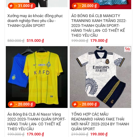
-
31.000
₫
-
20.000
₫
Xưởng may áo khoác đồng phục
ÁO BÓNG ĐÁ CLB MANCITY
doanh nghiệp theo yêu cầu -
TRANNING XANH TRẮNG 2022-
THANH QUÂN SPORT
2023-THANH QUÂN SPORT-
HÀNG THÁI LAN- CÓ THIẾT KẾ
THEO YÊU CẦU
Giá
Giá
Giá
Giá
550.000
₫
519.000
₫
199.000
₫
179.000
₫
gốc
hiện
gốc
hiện
là:
tại
là:
tại
550.000 ₫.
là:
199.000 ₫.
là:
519.000 ₫.
179.000 ₫.
-
20.000
₫
-
20.000
₫
Áo Bóng Đá CLB Al Nassr Vàng
TỔNG HỢP CÁC MẪU
2022-2023-THANH QUÂN SPORT-
READMARID HÀNG FAKE THÁI
HÀNG THÁI LAN- CÓ THIẾT KẾ
MỚI NHẤT 2023-2024 BY THANH
THEO YÊU CẦU
QUÂN SPORT
Giá
Giá
Giá
Giá
199.000
₫
179.000
₫
219.000
₫
199.000
₫