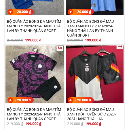
-
20.000
₫
-
20.000
₫
BỘ QUẦN ÁO BÓNG ĐÁ MÀU TÍM
BỘ QUẦN ÁO BÓNG ĐÁ MÀU
MANCITY 2023-2024-HÀNG THÁI
XANH MANCITY 2023-2024-
LAN BY THANH QUÂN SPORT
HÀNG THÁI LAN BY THANH
QUÂN SPORT
Giá
Giá
Giá
Giá
219.000
₫
199.000
₫
219.000
₫
199.000
₫
gốc
hiện
gốc
hiện
là:
tại
là:
tại
219.000 ₫.
là:
219.000 ₫.
là:
199.000 ₫.
199.000 ₫.
-
20.000
₫
-
20.000
₫
BỘ QUẦN ÁO BÓNG ĐÁ MÀU TÍM
BỘ QUẦN ÁO BÓNG ĐÁ MÀU
MANCITY 2023-2024-HÀNG THÁI
XANH ĐỘI TUYỂN ĐỨ C 2023-
LAN BY THANH QUÂN SPORT
2024-HÀNG THÁI LAN
Giá
Giá
Giá
Giá
219.000
₫
199.000
₫
219.000
₫
199.000
₫
gốc
hiện
gốc
hiện