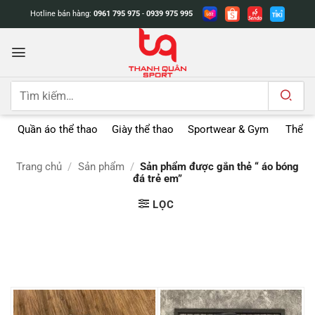
Bỏ
Hotline bán hàng:
0961 795 975
-
0939 975 995
qua
nội
dung
Tìm
kiếm:
Quần áo thể thao
Giày thể thao
Sportwear & Gym
Thể t
Trang chủ
/
Sản phẩm
/
Sản phẩm được gắn thẻ “ áo bóng
đá trẻ em”
LỌC