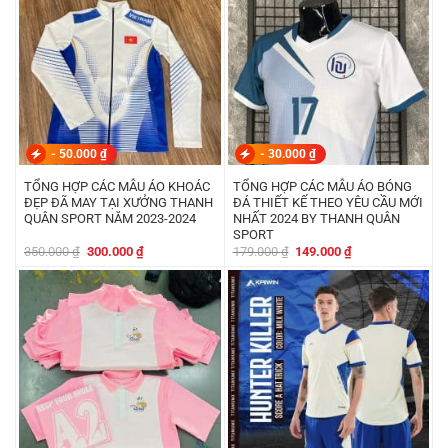
-
50.000
₫
-
30.000
₫
TỔNG HỢP CÁC MẪU ÁO KHOÁC
TỔNG HỢP CÁC MẪU ÁO BÓNG
ĐẸP ĐÃ MAY TẠI XƯỞNG THANH
ĐÁ THIẾT KẾ THEO YÊU CẦU MỚI
QUÂN SPORT NĂM 2023-2024
NHẤT 2024 BY THANH QUÂN
SPORT
Giá
Giá
Giá
Giá
350.000
₫
300.000
₫
179.000
₫
149.000
₫
gốc
hiện
gốc
hiện
là:
tại
là:
tại
350.000 ₫.
là:
179.000 ₫.
là:
300.000 ₫.
149.000 ₫.