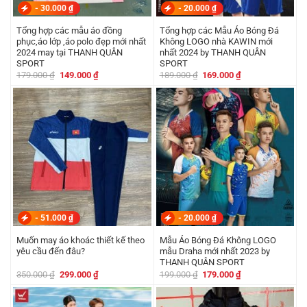
-
30.000
₫
-
20.000
₫
Tổng hợp các mẫu áo đồng
Tổng hợp các Mẫu Áo Bóng Đá
phục,áo lớp ,áo polo đẹp mới nhất
Không LOGO nhà KAWIN mới
2024 may tại THANH QUÂN
nhất 2024 by THANH QUÂN
SPORT
SPORT
Giá
Giá
Giá
Giá
179.000
₫
149.000
₫
189.000
₫
169.000
₫
gốc
hiện
gốc
hiện
là:
tại
là:
tại
179.000 ₫.
là:
189.000 ₫.
là:
149.000 ₫.
169.000 ₫.
-
51.000
₫
-
20.000
₫
Muốn may áo khoác thiết kế theo
Mẫu Áo Bóng Đá Không LOGO
yêu cầu đến đâu?
mẫu Draha mới nhất 2023 by
THANH QUÂN SPORT
Giá
Giá
Giá
Giá
350.000
₫
299.000
₫
199.000
₫
179.000
₫
gốc
hiện
gốc
hiện
là:
tại
là:
tại
350.000 ₫.
là:
199.000 ₫.
là:
299.000 ₫.
179.000 ₫.