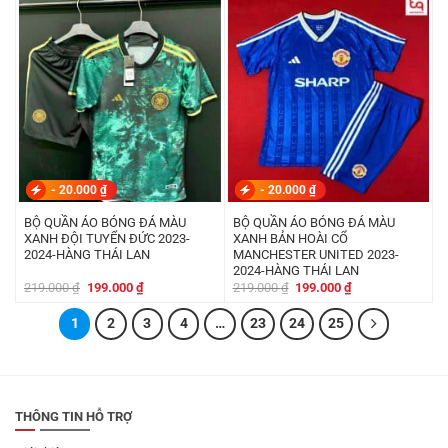
là:
tại
là:
tại
219.000 ₫.
là:
219.000 ₫.
là:
199.000 ₫.
199.000 ₫.
-
20.000
₫
-
20.000
₫
BỘ QUẦN ÁO BÓNG ĐÁ MÀU
BỘ QUẦN ÁO BÓNG ĐÁ MÀU
XANH ĐỘI TUYỂN ĐỨC 2023-
XANH BẢN HOÀI CỔ
2024-HÀNG THÁI LAN
MANCHESTER UNITED 2023-
2024-HÀNG THÁI LAN
Giá
Giá
Giá
Giá
219.000
₫
199.000
₫
219.000
₫
199.000
₫
gốc
hiện
gốc
hiện
là:
tại
là:
tại
1
219.000 ₫.
2
là:
3
4
…
23
24
219.000 ₫.
25
là:
199.000 ₫.
199.000 ₫.
THÔNG TIN HỖ TRỢ