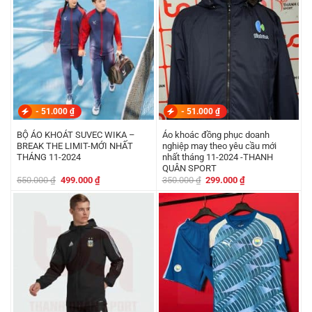
-
51.000
₫
-
51.000
₫
BỘ ÁO KHOÁT SUVEC WIKA –
Áo khoác đồng phục doanh
BREAK THE LIMIT-MỚI NHẤT
nghiệp may theo yêu cầu mới
THÁNG 11-2024
nhất tháng 11-2024 -THANH
QUÂN SPORT
Giá
Giá
Giá
Giá
550.000
₫
499.000
₫
350.000
₫
299.000
₫
gốc
hiện
gốc
hiện
là:
tại
là:
tại
550.000 ₫.
là:
350.000 ₫.
là:
499.000 ₫.
299.000 ₫.