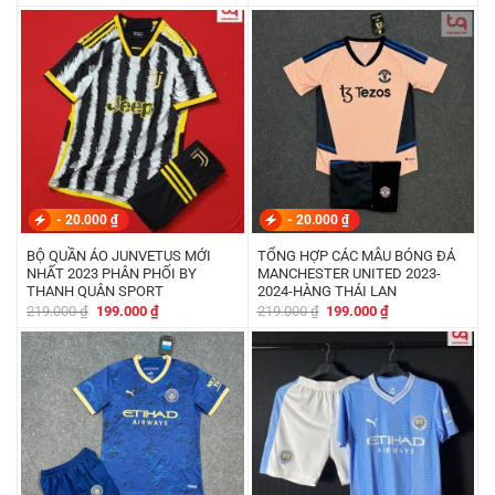
gốc
hiện
gốc
hiện
là:
tại
là:
tại
199.000 ₫.
là:
219.000 ₫.
là:
179.000 ₫.
199.000 ₫.
-
20.000
₫
-
20.000
₫
BỘ QUẦN ÁO JUNVETUS MỚI
TỔNG HỢP CÁC MẪU BÓNG ĐÁ
NHẤT 2023 PHÂN PHỐI BY
MANCHESTER UNITED 2023-
THANH QUÂN SPORT
2024-HÀNG THÁI LAN
Giá
Giá
Giá
Giá
219.000
₫
199.000
₫
219.000
₫
199.000
₫
gốc
hiện
gốc
hiện
là:
tại
là:
tại
219.000 ₫.
là:
219.000 ₫.
là:
199.000 ₫.
199.000 ₫.