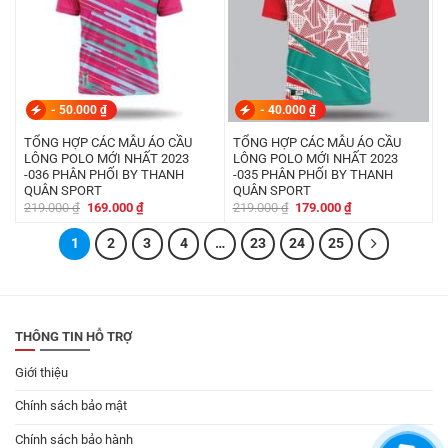
-
50.000
₫
-
40.000
₫
TỔNG HỢP CÁC MẪU ÁO CẦU
TỔNG HỢP CÁC MẪU ÁO CẦU
LÔNG POLO MỚI NHẤT 2023
LÔNG POLO MỚI NHẤT 2023
-036 PHÂN PHỐI BY THANH
-035 PHÂN PHỐI BY THANH
QUÂN SPORT
QUÂN SPORT
Giá
Giá
Giá
Giá
219.000
₫
169.000
₫
219.000
₫
179.000
₫
gốc
hiện
gốc
hiện
là:
tại
là:
tại
1
219.000 ₫.
2
là:
3
4
…
23
24
219.000 ₫.
25
là:
169.000 ₫.
179.000 ₫.
THÔNG TIN HỖ TRỢ
Giới thiệu
Chính sách bảo mật
Chính sách bảo hành