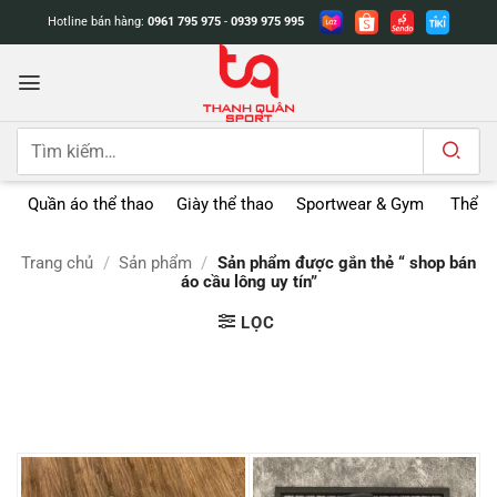
Bỏ
Hotline bán hàng:
0961 795 975
-
0939 975 995
qua
nội
dung
Tìm
kiếm:
Quần áo thể thao
Giày thể thao
Sportwear & Gym
Thể t
Trang chủ
/
Sản phẩm
/
Sản phẩm được gắn thẻ “ shop bán
áo cầu lông uy tín”
LỌC