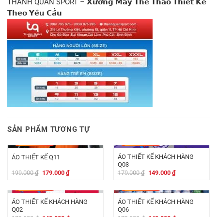
THANH QUÂN SPORT – 𝗫𝘂̛𝗼̛̉𝗻𝗴 𝗠𝗮𝘆 𝗧𝗵𝗲̂̉ 𝗧𝗵𝗮𝗼 𝗧𝗵𝗶𝗲̂́𝘁 𝗞𝗲̂́
𝗧𝗵𝗲𝗼 𝗬𝗲̂𝘂 𝗖𝗮̂̀𝘂
SẢN PHẨM TƯƠNG TỰ
-
20.000
₫
-
30.000
₫
ÁO THIẾT KẾ KHÁCH HÀNG
ÁO THIẾT KẾ Q11
Q03
Giá
Giá
Giá
Giá
199.000
₫
179.000
₫
179.000
₫
149.000
₫
gốc
hiện
gốc
hiện
là:
tại
là:
tại
-
30.000
₫
-
30.000
₫
199.000 ₫.
là:
179.000 ₫.
là:
179.000 ₫.
149.000 ₫.
ÁO THIẾT KẾ KHÁCH HÀNG
ÁO THIẾT KẾ KHÁCH HÀNG
Q02
Q06