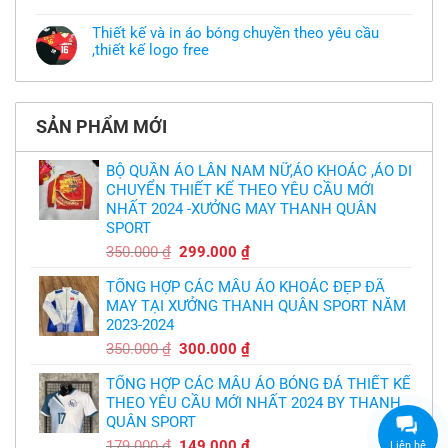
Không
may
nhưng
có
áo
chưa
bình
khoác
Thiết kế và in áo bóng chuyền theo yêu cầu
có
luận
theo
mẫu
,thiết kế logo free
ở
yêu
thì
MU
cầu
Không
phải
thua
thiết
có
làm
thảm:
kế
bình
sao?
HLV
tại
luận
Ten
TPHCM
ở
Hag
SẢN PHẨM MỚI
Thiết
lại
kế
chỉ
và
trích
in
BỘ QUẦN ÁO LÂN NAM NỮ,ÁO KHOÁC ,ÁO DI
cầu
áo
thủ,
CHUYỂN THIẾT KẾ THEO YÊU CẦU MỚI
bóng
thừa
chuyền
nhận
NHẤT 2024 -XƯỞNG MAY THANH QUÂN
theo
sự
yêu
SPORT
thật
cầu
chua
,thiết
Giá
Giá
350.000
₫
299.000
₫
chát
kế
của
gốc
hiện
logo
bầy
free
TỔNG HỢP CÁC MẪU ÁO KHOÁC ĐẸP ĐÃ
là:
tại
quỷ
nhỏ
MAY TẠI XƯỞNG THANH QUÂN SPORT NĂM
350.000 ₫.
là:
2023-2024
299.000 ₫.
Giá
Giá
350.000
₫
300.000
₫
gốc
hiện
TỔNG HỢP CÁC MẪU ÁO BÓNG ĐÁ THIẾT KẾ
là:
tại
THEO YÊU CẦU MỚI NHẤT 2024 BY THANH
350.000 ₫.
là:
QUÂN SPORT
300.000 ₫.
Giá
Giá
179.000
₫
149.000
₫
Liên hệ