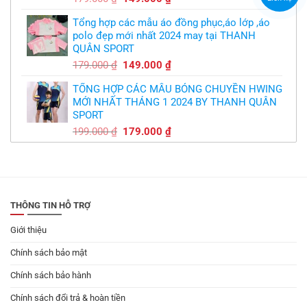
gốc
hiện
Tổng hợp các mẫu áo đồng phục,áo lớp ,áo
là:
tại
polo đẹp mới nhất 2024 may tại THANH
179.000 ₫.
là:
QUÂN SPORT
149.000 ₫.
Giá
Giá
179.000
₫
149.000
₫
gốc
hiện
TỔNG HỢP CÁC MẪU BÓNG CHUYỀN HWING
là:
tại
MỚI NHẤT THÁNG 1 2024 BY THANH QUÂN
179.000 ₫.
là:
SPORT
149.000 ₫.
Giá
Giá
199.000
₫
179.000
₫
gốc
hiện
là:
tại
199.000 ₫.
là:
179.000 ₫.
THÔNG TIN HỖ TRỢ
Giới thiệu
Chính sách bảo mật
Chính sách bảo hành
Chính sách đổi trả & hoàn tiền