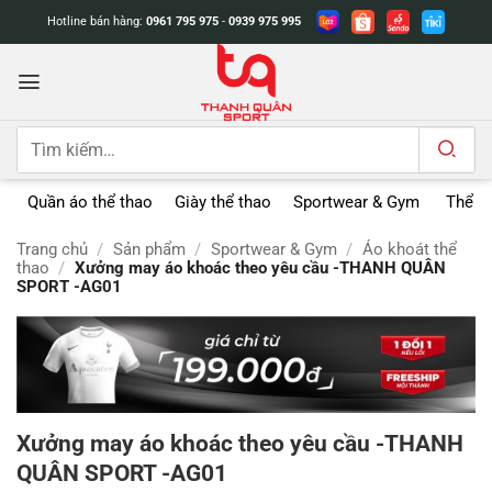
Bỏ
Hotline bán hàng:
0961 795 975
-
0939 975 995
qua
nội
dung
Tìm
kiếm:
Quần áo thể thao
Giày thể thao
Sportwear & Gym
Thể t
Trang chủ
/
Sản phẩm
/
Sportwear & Gym
/
Áo khoát thể
thao
/
Xưởng may áo khoác theo yêu cầu -THANH QUÂN
SPORT -AG01
Xưởng may áo khoác theo yêu cầu -THANH
QUÂN SPORT -AG01