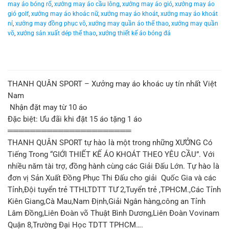
may áo bóng rổ
,
xưởng may áo cầu lông
,
xưởng may áo gió
,
xưởng may áo
gió golf
,
xưởng may áo khoác nữ
,
xưởng may áo khoát
,
xưởng may áo khoát
nỉ
,
xưởng may đồng phục võ
,
xưởng may quần áo thể thao
,
xưởng may quần
võ
,
xưởng sản xuất dép thể thao
,
xưởng thiết kế áo bóng đá
THANH QUÂN SPORT – Xưởng may áo khoác uy tín nhất Việt
Nam
Nhận đặt may từ 10 áo
Đặc biệt: Ưu đãi khi đặt 15 áo tặng 1 áo
══════════════════════
THANH QUÂN SPORT tự hào là một trong những XƯỞNG Có
Tiếng Trong “GIỚI THIẾT KẾ ÁO KHOÁT THEO YÊU CẦU”. Với
nhiều năm tài trợ, đồng hành cùng các Giải Đấu Lớn. Tự hào là
đơn vị Sản Xuất Đồng Phục Thi Đấu cho giải Quốc Gia và các
Tỉnh,Đội tuyển trẻ TTHLTDTT TƯ 2,Tuyển trẻ ,TPHCM.,Các Tỉnh
Kiên Giang,Cà Mau,Nam Định,Giải Ngân hàng,công an Tỉnh
Lâm Đồng,Liên Đoàn võ Thuật Bình Dương,Liên Đoàn Vovinam
Quận 8,Trường Đại Học TDTT TPHCM….