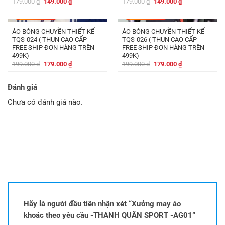
Giá
Giá
Giá
Giá
179.000
₫
149.000
₫
179.000
₫
149.000
₫
gốc
hiện
gốc
hiện
là:
tại
là:
tại
-
20.000
₫
-
20.000
₫
179.000 ₫.
là:
179.000 ₫.
là:
149.000 ₫.
149.000 ₫.
ÁO BÓNG CHUYỀN THIẾT KẾ
ÁO BÓNG CHUYỀN THIẾT KẾ
TQS-024 ( THUN CAO CẤP -
TQS-026 ( THUN CAO CẤP -
FREE SHIP ĐƠN HÀNG TRÊN
FREE SHIP ĐƠN HÀNG TRÊN
499K)
499K)
Giá
Giá
Giá
Giá
199.000
₫
179.000
₫
199.000
₫
179.000
₫
gốc
hiện
gốc
hiện
là:
tại
là:
tại
199.000 ₫.
là:
199.000 ₫.
là:
Đánh giá
179.000 ₫.
179.000 ₫.
Chưa có đánh giá nào.
Hãy là người đầu tiên nhận xét “Xưởng may áo
khoác theo yêu cầu -THANH QUÂN SPORT -AG01”