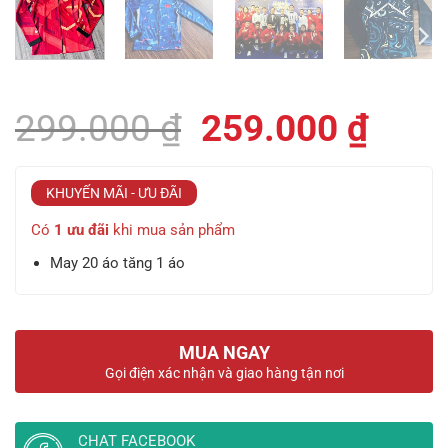
Giá
Giá
299.000
₫
259.000
₫
gốc
hiện
là:
tại
KHUYẾN MÃI - ƯU ĐÃI
299.000 ₫.
là:
Có
1 ưu đãi
khi mua sản phẩm
259.
May 20 áo tăng 1 áo
MUA NGAY
Gọi điện xác nhận và giao hàng tận nơi
CHAT FACEBOOK