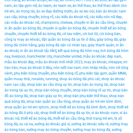
thời trang
,
áo khoát uniqlo
,
áo lớp
,
áo nhóm
,
ÁO PHƯỢT
,
áo polo
,
áo tập gym
nam
,
áo tập gym nữ
,
áo team
,
áo team xe
,
áo thể thao
,
áo thể thao dành cho
trẻ em
,
áo trọng tài
,
áo xe đạp đường trườn
,
áo xe leo núi
,
bán áo khoác nam
cao cấp
,
bóng chuyền
,
bóng rổ
,
các kiểu áo khoát nữ
,
các kiểu nón nữ đẹp
,
các mẫu áo khoác nữ
,
champions
,
chelsea
,
chuyên in ấn áo cầu lông
,
chuyên
in ấn quần áo bóng đá
,
chuyên sỉ quần áo bóng đá
,
chuyên thiết kế áo bóng
chuyền
,
chuyên thiết kế áo bóng đá
,
cờ lưu niệm
,
còi bơi lội
,
còi bóng bàn
,
công ty may áo khoác
,
đặt quần áo bóng đá uy tín ở đâu
,
giày bóng đá
,
giày
bóng đá chính hãng
,
giày bóng đá sân cỏ nhân tạo
,
giày thanh quân
,
in ấn
áo khoát
,
in ấn áo khoát lấy liền]
,
kết quả bóng đá hôm nay
,
lịch bóng đá hôm
nay
,
liverpool
,
manchester city
,
mancheter united
,
mẫu áo khoác đẹp nam
,
mẫu áo khoát đẹp
,
mẫu áo khoát mới nhất 2023
,
may áo khoác
,
mbappe
,
mì
hảo hảo
,
mua áo khoát ở đâu
,
nón lưỡi trai nam
,
nón nhập nhẩu
,
nón nữ rộng
vành
,
phụ kiện bóng chuyền
,
phụ kiện bóng rổ
,
phụ kiện tập gym
,
quần MMA
,
quần muay thái
,
ronaldo
,
running
,
shop áo bóng đá phù cát
,
shop áo khoác
nam cao cấp
,
shop bán áo cầu lông uy tín
,
shop bán áo trọng tài
,
shop bán
áo trọng tài uy tín
,
shop bán bóng chuyền
,
shop bán bóng rổ uy tín
,
shop bán
đồ áo bóng đá
,
shop bán giày uy tín
,
shop bán phụ kiện thể thao
,
shop bán
quả bóng đá
,
shop bán quần áo cầu lông
,
shop quần áo trẻ em bình định
,
shop quần áo trẻ em tphcm
,
shop thiết kế áo bóng đá bình định
,
shop thiết kê
áo bóng đá ở phù cát
,
shop thiết kế áo bóng đá uy tín
,
sỉ áo khoác nam
,
sỉ áo
khoác nữ
,
thiết kế áo bóng đá
,
thiết kế áo cầu lông
,
thời trang trẻ em
,
tỷ số
bóng đá
,
xu cà na
,
xưởng áo khoác giá sỉ
,
xưởng áo khoác siêu rẻ
,
xưởng may
áo bóng bàn
,
xưởng may áo bóng chuyền
,
xưởng may áo bóng đá
,
xưởng