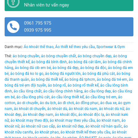
Nhân viên tư vấn ngay
0961 795 975
0939 975 995
Danh mục:
Áo khoát thể thao
,
Áo thiết kế theo yêu cầu
,
Sportwear & Gym
Thẻ:
áo bóng chuyền
,
áo bóng chuyền chất
,
áo bóng chuyền đẹp
,
áo bóng
chuyền thiết kế
,
áo bóng đá bình định
,
áo bóng đá cát lâm
,
áo bóng đá chính
hãng
,
áo bóng đá clb em bé
,
áo bóng đá đẹp
,
áo bóng đá độc
,
áo bóng đá em
bé
,
áo bóng đá ko lo go
,
áo bóng đá người lớn
,
áo bóng đá phù cát
,
áo bóng
đá thanh quân
,
áo bóng đá thiết kế
,
áo bóng đá tphcm
,
áo bóng đá trẻ em
,
áo
bóng đá trẻ ẹm đội tuyển
,
áo bóng rổ
,
áo bóng rổ thiết kế
,
áo cầu lông bình
định
,
áo cầu lông chất
,
áo cầu lông chính hãng
,
áo cầu lông đẹp
,
áo cầu lông
em bé
,
áo cầu lông phù cát
,
áo cầu lông thiết kế
,
áo cầu lông trẻ em
,
áo
cotton
,
áo di chuyển
,
áo du lịch
,
áo đi chơi
,
áo đồng phục
,
áo đua xe
,
áo gym
nam
,
áo khoát di chuyển
,
áo khoát dù
,
áo khoát dù nam
,
áo khoát dù nữ
,
áo
khoát đẹp
,
áo khoát đẹp nam
,
áo khoát độc
,
áo khoát độc lạ
,
áo khoát kaki
nữ
,
áo khoát may theo đội
,
áo khoát may theo yêu cầu
,
áo khoát nam
,
áo
khoát nữ
,
áo khoát nữ cao cấp
,
áo khoát nữ đẹp
,
áo khoát nữ hàn quốc
,
áo
khoát nữu canifa
,
áo khoát phao
,
áo khoát thiết kế theo yêu cầu
,
áo khoát