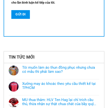
cho lần bình luận kế tiếp của tôi.
TIN TỨC MỚI
Tôi muốn làm áo thun đồng phục nhưng chưa
có mẫu thì phải làm sao?
Không
có
bình
Xưởng may áo khoác theo yêu cầu thiết kế tại
luận
TPHCM
ở
Tôi
Không
muốn
có
làm
bình
áo
MU thua thảm: HLV Ten Hag lại chỉ trích cầu
luận
thun
thủ, thừa nhận sự thật chua chát của bầy quỷ
ở
đồng
Xưởng
nhỏ
phục