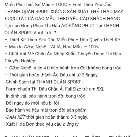
Miễn Phí Thiết Kế Mẫu + LOGO + Font Theo Yêu Cầu
THANH QUÂN SPORT XƯỞNG SẢN XUẤT THỂ THAO MAY
ĐƯỢC TẤT CẢ CÁC MẪU THEO YÊU CẦU KHÁCH HÀNG
Tại sao Đồng Phục Thi Đấu ÁO ĐỒNG PHỤC Tại THANH
QUÂN SPORT Vượt Trội ?.
– Thiết Kế Theo Yêu Cầu Miễn Phí – Độc Quyền Thiết Kế.
– Màu in
Cô
ng Nghệ ITALIA, Như Mẫu – 100%.
– Chất Vải Mè Châu Âu Nhập Khẩu, Chuyên Dụng Thi Đấu
Chuyên Nghiệp.
–
Cô
ng Nghệ in ấn 4.0 bảo hành trọn đời không bong tróc.
– Thời gian hoàn thành Áo Đấu chỉ từ 3-5ngày.
Chính Sách tại THANH QUÂN SPORT :
Form chuẩn Thi Đấu Châu Á. FullSize trẻ em-5XL
In dính vải, bảo hành trọn đời bong tróc
Đổi ngay áo mới nếu bị lỗi
Bảo hành và hậu mãi trọn đời sản phẩm
CAM KẾT
thời gian hoàn thành: 3-5 ngày.
Xuất Hóa Đơn theo yêu cầu
c ô
ng ty
__________________