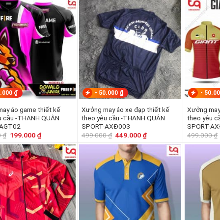
350.000 ₫.
là:
550.000 ₫.
là:
299.000 ₫.
519.000 ₫.
.000
₫
-
50.000
₫
-
50.0
ay áo game thiết kế
Xưởng may áo xe đạp thiết kế
Xưởng may 
êu cầu -THANH QUÂN
theo yêu cầu -THANH QUÂN
theo yêu 
-AGT02
SPORT-AXĐ003
SPORT-AX
Giá
Giá
Giá
Giá
0
₫
199.000
₫
499.000
₫
449.000
₫
499.000
₫
gốc
hiện
gốc
hiện
là:
tại
là:
tại
249.000 ₫.
là:
499.000 ₫.
là:
199.000 ₫.
449.000 ₫.