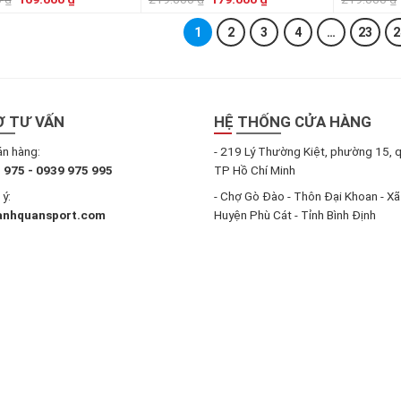
gốc
hiện
gốc
hiện
là:
tại
là:
tại
1
2
3
4
…
23
2
219.000 ₫.
là:
219.000 ₫.
là:
169.000 ₫.
179.000 ₫.
Ợ TƯ VẤN
HỆ THỐNG CỬA HÀNG
án hàng:
- 219 Lý Thường Kiệt, phường 15, 
 975 - 0939 975 995
TP Hồ Chí Minh
ý:
- Chợ Gò Đào - Thôn Đại Khoan - Xã
anhquansport.com
Huyện Phù Cát - Tỉnh Bình Định