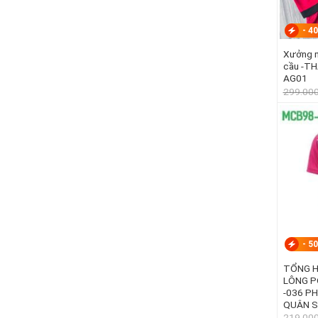
-
40
Xưởng m
cầu -T
AG01
299.00
-
50
TỔNG H
LÔNG P
-036 P
QUÂN 
219.00