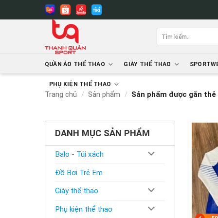
Bỏ
qua
nội
Tìm
dung
kiếm:
QUẦN ÁO THỂ THAO
GIÀY THỂ THAO
SPORTWE
PHỤ KIỆN THỂ THAO
Trang chủ
/
Sản phẩm
/
Sản phẩm được gắn thẻ 
DANH MỤC SẢN PHẨM
Balo - Túi xách
Đồ Bơi Trẻ Em
Giày thể thao
Phụ kiện thể thao