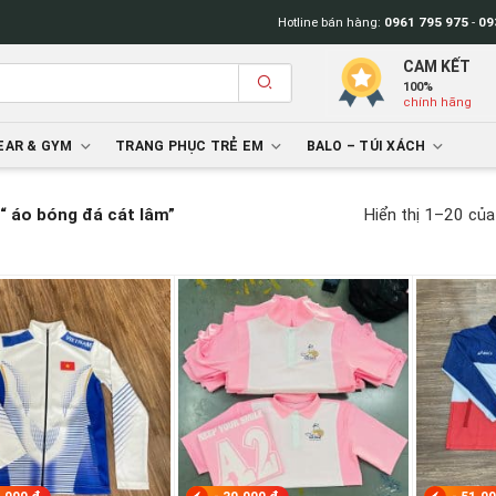
Hotline bán hàng:
0961 795 975
-
09
CAM KẾT
100%
chính hãng
AR & GYM
TRANG PHỤC TRẺ EM
BALO – TÚI XÁCH
Hiển thị 1–20 của
“ áo bóng đá cát lâm”