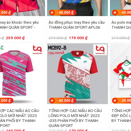
.000
₫
-
40.000
₫
-
40.0
ay áo khoác theo yêu
Áo đồng phục may theo yêu cầu-
Áo polo ma
HANH QUÂN SPORT -
THANH QUÂN SPORT-APL06
THANH QU
Giá
Giá
Giá
Giá
0
₫
259.000
₫
219.000
₫
179.000
₫
219.000
₫
gốc
hiện
gốc
hiện
là:
tại
là:
tại
299.000 ₫.
là:
219.000 ₫.
là:
259.000 ₫.
179.000 ₫.
.000
₫
-
40.000
₫
-
20.0
ỢP CÁC MẪU ÁO CẦU
TỔNG HỢP CÁC MẪU ÁO CẦU
TỔNG HỢP
OLO MỚI NHẤT 2023
LÔNG POLO MỚI NHẤT 2023
ĐẸP ĐỘC L
HÂN PHỐI BY THANH
-035 PHÂN PHỐI BY THANH
BY THANH
SPORT
QUÂN SPORT
Giá
Giá
Giá
Giá
0
₫
169.000
₫
219.000
₫
179.000
₫
219.000
₫