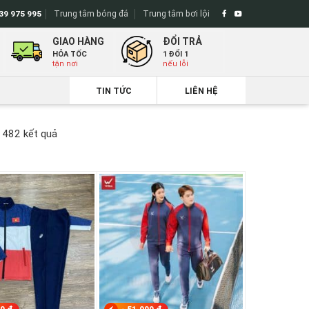
Trung tâm bóng đá
Trung tâm bơi lội
39 975 995
GIAO HÀNG
ĐỔI TRẢ
HỎA TỐC
1 ĐỔI 1
tận nơi
nếu lỗi
TIN TỨC
LIÊN HỆ
Đã
 482 kết quả
sắp
xếp
theo
mới
nhất