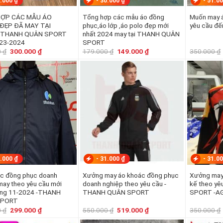
.000
₫
-
30.000
₫
-
51.0
ỢP CÁC MẪU ÁO
Tổng hợp các mẫu áo đồng
Muốn may áo 
ĐẸP ĐÃ MAY TẠI
phục,áo lớp ,áo polo đẹp mới
yêu cầu đế
 THANH QUÂN SPORT
nhất 2024 may tại THANH QUÂN
23-2024
SPORT
Giá
Giá
Giá
Giá
0
₫
300.000
₫
179.000
₫
149.000
₫
350.000
₫
gốc
hiện
gốc
hiện
là:
tại
là:
tại
350.000 ₫.
là:
179.000 ₫.
là:
300.000 ₫.
149.000 ₫.
.000
₫
-
31.000
₫
-
31.0
c đồng phục doanh
Xưởng may áo khoác đồng phục
Xưởng may
u cầu mới
doanh nghiệp theo yêu cầu -
kế theo y
áng 11-2024 -THANH
THANH QUÂN SPORT
SPORT -A
SPORT
Giá
Giá
Giá
Giá
0
₫
299.000
₫
550.000
₫
519.000
₫
350.000
₫
gốc
hiện
gốc
hiện
là:
tại
là:
tại