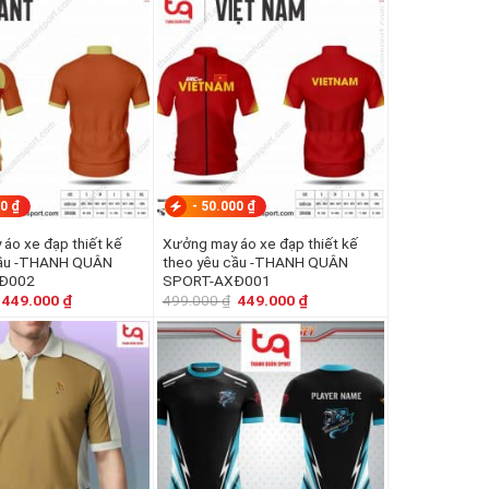
350.000 ₫.
là:
159.000 ₫.
là:
319.000 ₫.
139.000 ₫.
00
₫
-
50.000
₫
áo xe đạp thiết kế
Xưởng may áo xe đạp thiết kế
cầu -THANH QUÂN
theo yêu cầu -THANH QUÂN
Đ002
SPORT-AXĐ001
Giá
Giá
Giá
Giá
449.000
₫
499.000
₫
449.000
₫
gốc
hiện
gốc
hiện
là:
tại
là:
tại
499.000 ₫.
là:
499.000 ₫.
là:
449.000 ₫.
449.000 ₫.