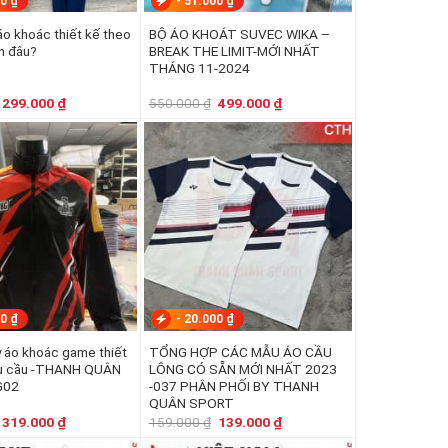
00
₫
-
51.000
₫
khoác thiết kế theo
BỘ ÁO KHOÁT SUVEC WIKA –
n đâu?
BREAK THE LIMIT-MỚI NHẤT
THÁNG 11-2024
Giá
Giá
Giá
Giá
299.000
₫
550.000
₫
499.000
₫
gốc
hiện
gốc
hiện
là:
tại
là:
tại
350.000 ₫.
là:
550.000 ₫.
là:
299.000 ₫.
499.000 ₫.
00
₫
-
20.000
₫
 áo khoác game thiết
TỔNG HỢP CÁC MẪU ÁO CẦU
êu cầu -THANH QUÂN
LÔNG CÓ SẴN MỚI NHẤT 2023
G02
-037 PHÂN PHỐI BY THANH
QUÂN SPORT
Giá
Giá
Giá
Giá
319.000
₫
159.000
₫
139.000
₫
gốc
hiện
gốc
hiện
là:
tại
là:
tại