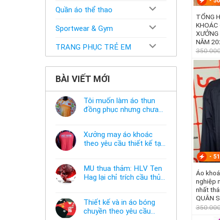
-
50
Quần áo thể thao
TỔNG H
KHOÁC 
Sportwear & Gym
XƯỞNG
NĂM 20
TRANG PHỤC TRẺ EM
350.00
BÀI VIẾT MỚI
Tôi muốn làm áo thun
đồng phục nhưng chưa
có mẫu thì phải làm sao?
Không
có
bình
Xưởng may áo khoác
luận
ở
theo yêu cầu thiết kế tại
Tôi
TPHCM
Không
muốn
-
51
có
làm
bình
áo
MU thua thảm: HLV Ten
luận
thun
Áo khoá
ở
Hag lại chỉ trích cầu thủ,
đồng
nghiệp may theo yê
Xưởng
phục
thừa nhận sự thật chua
Không
may
nhất th
nhưng
có
áo
chát của bầy quỷ nhỏ
chưa
QUÂN 
bình
khoác
có
Thiết kế và in áo bóng
luận
theo
350.00
mẫu
ở
chuyền theo yêu cầu
yêu
thì
MU
cầu
phải