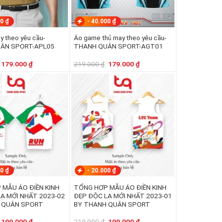
00
₫
-
40.000
₫
y theo yêu cầu-
Áo game thủ may theo yêu cầu-
ÂN SPORT-APL05
THANH QUÂN SPORT-AGT01
Giá
Giá
Giá
Giá
179.000
₫
219.000
₫
179.000
₫
gốc
hiện
gốc
hiện
là:
tại
là:
tại
219.000 ₫.
là:
219.000 ₫.
là:
179.000 ₫.
179.000 ₫.
00
₫
-
20.000
₫
 MẪU ÁO ĐIỀN KINH
TỔNG HỢP MẪU ÁO ĐIỀN KINH
Ạ MỚI NHẤT 2023-02
ĐẸP ĐỘC LẠ MỚI NHẤT 2023-01
 QUÂN SPORT
BY THANH QUÂN SPORT
Giá
Giá
Giá
Giá
199.000
₫
219.000
₫
199.000
₫