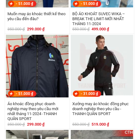
-
51.000
₫
-
51.000
₫
Muốn may áo khoác thiết kế theo
BỘ ÁO KHOÁT SUVEC WIKA –
yêu cầu đến đâu?
BREAK THE LIMIT-MỚI NHẤT
THÁNG 11-2024
Giá
Giá
Giá
Giá
350.000
₫
299.000
₫
550.000
₫
499.000
₫
gốc
hiện
gốc
hiện
là:
tại
là:
tại
350.000 ₫.
là:
550.000 ₫.
là:
299.000 ₫.
499.000 ₫.
-
51.000
₫
-
31.000
₫
Áo khoác đồng phục doanh
Xưởng may áo khoác đồng phục
nghiệp may theo yêu cầu mới
doanh nghiệp theo yêu cầu -
nhất tháng 11-2024 -THANH
THANH QUÂN SPORT
QUÂN SPORT
Giá
Giá
Giá
Giá
350.000
₫
299.000
₫
550.000
₫
519.000
₫
gốc
hiện
gốc
hiện
là:
tại
là:
tại
350.000 ₫.
là:
550.000 ₫.
là:
299.000 ₫.
519.000 ₫.