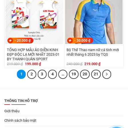
-
20.000
₫
-
30.000
₫
TỔNG HỢP MẪU ÁO ĐIỀN KINH
Bộ Thể Thao nam nữ cá tính mới
ĐẸP ĐỘC LẠ MỚI NHẤT 2023-01
nhất tháng 6 2023 by TQS
BY THANH QUÂN SPORT
Giá
Giá
Giá
Giá
219.000
₫
199.000
₫
249.000
₫
219.000
₫
gốc
hiện
gốc
hiện
là:
tại
là:
tại
1
219.000 ₫.
2
là:
3
4
…
19
20
249.000 ₫.
21
là:
199.000 ₫.
219.000 ₫.
THÔNG TIN HỖ TRỢ
Giới thiệu
Chính sách bảo mật