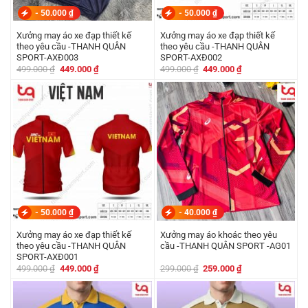
-
50.000
₫
-
50.000
₫
Xưởng may áo xe đạp thiết kế
Xưởng may áo xe đạp thiết kế
theo yêu cầu -THANH QUÂN
theo yêu cầu -THANH QUÂN
SPORT-AXĐ003
SPORT-AXĐ002
Giá
Giá
Giá
Giá
499.000
₫
449.000
₫
499.000
₫
449.000
₫
gốc
hiện
gốc
hiện
là:
tại
là:
tại
499.000 ₫.
là:
499.000 ₫.
là:
449.000 ₫.
449.000 ₫.
-
50.000
₫
-
40.000
₫
Xưởng may áo xe đạp thiết kế
Xưởng may áo khoác theo yêu
theo yêu cầu -THANH QUÂN
cầu -THANH QUÂN SPORT -AG01
SPORT-AXĐ001
Giá
Giá
Giá
Giá
499.000
₫
449.000
₫
299.000
₫
259.000
₫
gốc
hiện
gốc
hiện
là:
tại
là:
tại
499.000 ₫.
là:
299.000 ₫.
là:
449.000 ₫.
259.000 ₫.