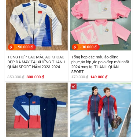
-
50.000
₫
-
30.000
₫
TỔNG HỢP CÁC MẪU ÁO KHOÁC
Tổng hợp các mẫu áo đồng
ĐẸP ĐÃ MAY TẠI XƯỞNG THANH
phục,áo lớp ,áo polo đẹp mới nhất
QUÂN SPORT NĂM 2023-2024
2024 may tại THANH QUÂN
SPORT
Giá
Giá
Giá
Giá
350.000
₫
300.000
₫
179.000
₫
149.000
₫
gốc
hiện
gốc
hiện
là:
tại
là:
tại
350.000 ₫.
là:
179.000 ₫.
là:
300.000 ₫.
149.000 ₫.