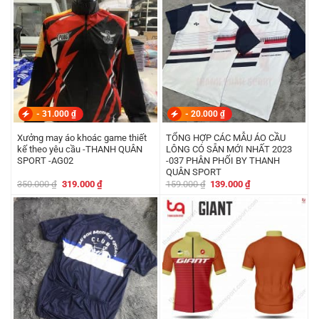
-
31.000
₫
-
20.000
₫
Xưởng may áo khoác game thiết
TỔNG HỢP CÁC MẪU ÁO CẦU
kế theo yêu cầu -THANH QUÂN
LÔNG CÓ SẴN MỚI NHẤT 2023
SPORT -AG02
-037 PHÂN PHỐI BY THANH
QUÂN SPORT
Giá
Giá
Giá
Giá
350.000
₫
319.000
₫
159.000
₫
139.000
₫
gốc
hiện
gốc
hiện
là:
tại
là:
tại
350.000 ₫.
là:
159.000 ₫.
là:
319.000 ₫.
139.000 ₫.