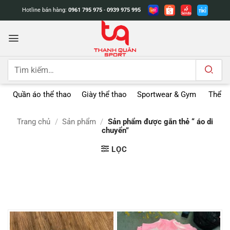
Bỏ
Hotline bán hàng:
0961 795 975
-
0939 975 995
qua
nội
dung
Tìm
kiếm:
Quần áo thể thao
Giày thể thao
Sportwear & Gym
Thể t
Trang chủ
/
Sản phẩm
/
Sản phẩm được gắn thẻ “ áo di
chuyển”
LỌC