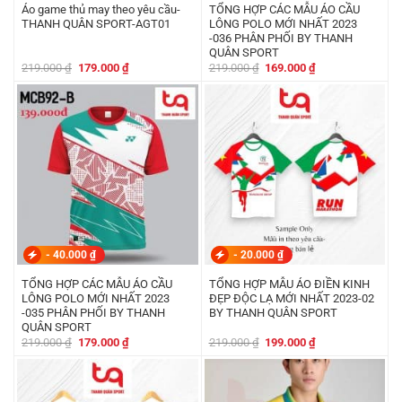
Áo game thủ may theo yêu cầu-
TỔNG HỢP CÁC MẪU ÁO CẦU
THANH QUÂN SPORT-AGT01
LÔNG POLO MỚI NHẤT 2023
-036 PHÂN PHỐI BY THANH
QUÂN SPORT
Giá
Giá
Giá
Giá
219.000
₫
179.000
₫
219.000
₫
169.000
₫
gốc
hiện
gốc
hiện
là:
tại
là:
tại
219.000 ₫.
là:
219.000 ₫.
là:
179.000 ₫.
169.000 ₫.
-
40.000
₫
-
20.000
₫
TỔNG HỢP CÁC MẪU ÁO CẦU
TỔNG HỢP MẪU ÁO ĐIỀN KINH
LÔNG POLO MỚI NHẤT 2023
ĐẸP ĐỘC LẠ MỚI NHẤT 2023-02
-035 PHÂN PHỐI BY THANH
BY THANH QUÂN SPORT
QUÂN SPORT
Giá
Giá
Giá
Giá
219.000
₫
179.000
₫
219.000
₫
199.000
₫
gốc
hiện
gốc
hiện
là:
tại
là:
tại
219.000 ₫.
là:
219.000 ₫.
là:
179.000 ₫.
199.000 ₫.