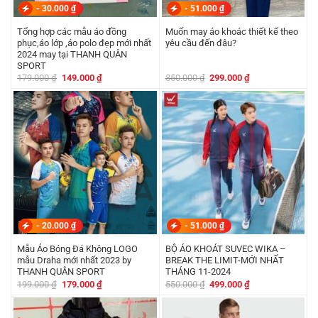
-
30.000
₫
-
51.000
₫
Tổng hợp các mẫu áo đồng
Muốn may áo khoác thiết kế theo
phục,áo lớp ,áo polo đẹp mới nhất
yêu cầu đến đâu?
2024 may tại THANH QUÂN
SPORT
Giá
Giá
Giá
Giá
179.000
₫
149.000
₫
350.000
₫
299.000
₫
gốc
hiện
gốc
hiện
là:
tại
là:
tại
179.000 ₫.
là:
350.000 ₫.
là:
149.000 ₫.
299.000 ₫.
-
20.000
₫
-
51.000
₫
Mẫu Áo Bóng Đá Không LOGO
BỘ ÁO KHOÁT SUVEC WIKA –
mẫu Draha mới nhất 2023 by
BREAK THE LIMIT-MỚI NHẤT
THANH QUÂN SPORT
THÁNG 11-2024
Giá
Giá
Giá
Giá
199.000
₫
179.000
₫
550.000
₫
499.000
₫
gốc
hiện
gốc
hiện
là:
tại
là:
tại
199.000 ₫.
là:
550.000 ₫.
là:
179.000 ₫.
499.000 ₫.