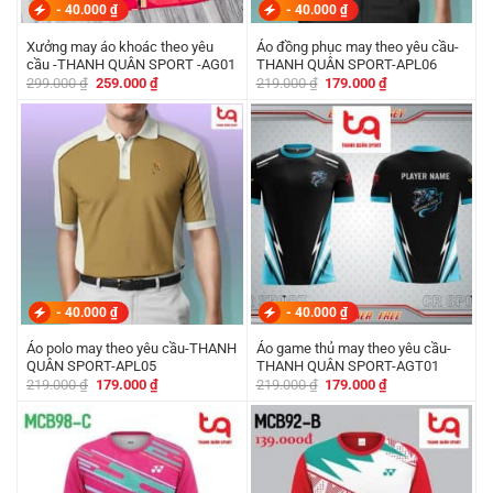
-
40.000
₫
-
40.000
₫
Xưởng may áo khoác theo yêu
Áo đồng phục may theo yêu cầu-
cầu -THANH QUÂN SPORT -AG01
THANH QUÂN SPORT-APL06
Giá
Giá
Giá
Giá
299.000
₫
259.000
₫
219.000
₫
179.000
₫
gốc
hiện
gốc
hiện
là:
tại
là:
tại
299.000 ₫.
là:
219.000 ₫.
là:
259.000 ₫.
179.000 ₫.
-
40.000
₫
-
40.000
₫
Áo polo may theo yêu cầu-THANH
Áo game thủ may theo yêu cầu-
QUÂN SPORT-APL05
THANH QUÂN SPORT-AGT01
Giá
Giá
Giá
Giá
219.000
₫
179.000
₫
219.000
₫
179.000
₫
gốc
hiện
gốc
hiện
là:
tại
là:
tại
219.000 ₫.
là:
219.000 ₫.
là:
179.000 ₫.
179.000 ₫.