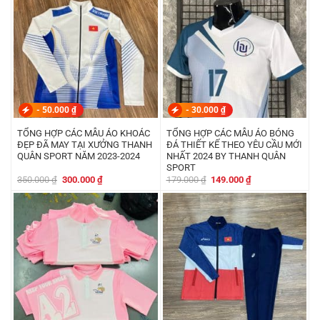
-
50.000
₫
-
30.000
₫
TỔNG HỢP CÁC MẪU ÁO KHOÁC
TỔNG HỢP CÁC MẪU ÁO BÓNG
ĐẸP ĐÃ MAY TẠI XƯỞNG THANH
ĐÁ THIẾT KẾ THEO YÊU CẦU MỚI
QUÂN SPORT NĂM 2023-2024
NHẤT 2024 BY THANH QUÂN
SPORT
Giá
Giá
Giá
Giá
350.000
₫
300.000
₫
179.000
₫
149.000
₫
gốc
hiện
gốc
hiện
là:
tại
là:
tại
350.000 ₫.
là:
179.000 ₫.
là:
300.000 ₫.
149.000 ₫.