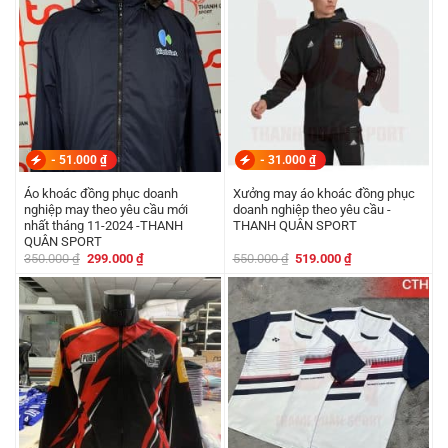
-
51.000
₫
-
31.000
₫
Áo khoác đồng phục doanh
Xưởng may áo khoác đồng phục
nghiệp may theo yêu cầu mới
doanh nghiệp theo yêu cầu -
nhất tháng 11-2024 -THANH
THANH QUÂN SPORT
QUÂN SPORT
Giá
Giá
Giá
Giá
350.000
₫
299.000
₫
550.000
₫
519.000
₫
gốc
hiện
gốc
hiện
là:
tại
là:
tại
350.000 ₫.
là:
550.000 ₫.
là:
299.000 ₫.
519.000 ₫.