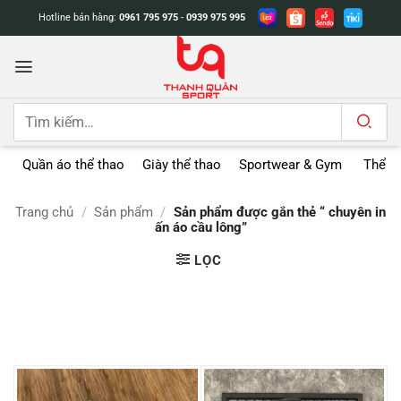
Bỏ
Hotline bán hàng:
0961 795 975
-
0939 975 995
qua
nội
dung
Tìm
kiếm:
Quần áo thể thao
Giày thể thao
Sportwear & Gym
Thể t
Trang chủ
/
Sản phẩm
/
Sản phẩm được gắn thẻ “ chuyên in
ấn áo cầu lông”
LỌC