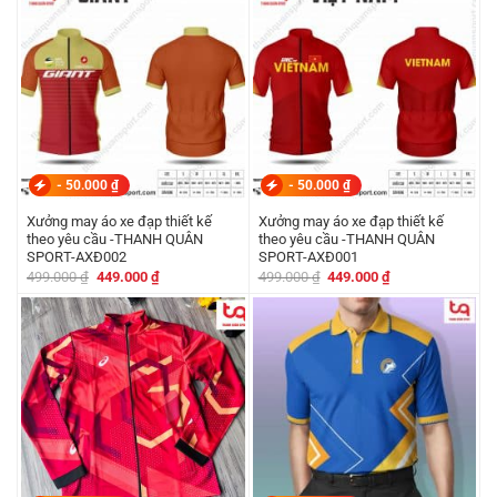
199.000 ₫.
449.000 ₫.
-
50.000
₫
-
50.000
₫
Xưởng may áo xe đạp thiết kế
Xưởng may áo xe đạp thiết kế
theo yêu cầu -THANH QUÂN
theo yêu cầu -THANH QUÂN
SPORT-AXĐ002
SPORT-AXĐ001
Giá
Giá
Giá
Giá
499.000
₫
449.000
₫
499.000
₫
449.000
₫
gốc
hiện
gốc
hiện
là:
tại
là:
tại
499.000 ₫.
là:
499.000 ₫.
là:
449.000 ₫.
449.000 ₫.