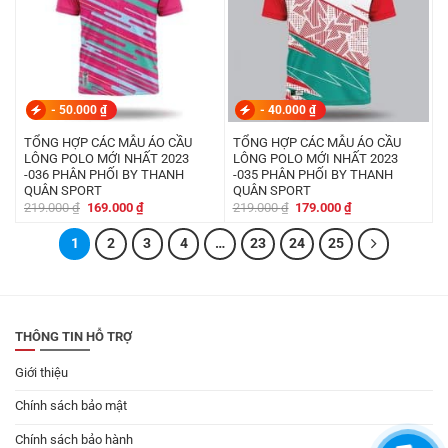
-
50.000
₫
-
40.000
₫
TỔNG HỢP CÁC MẪU ÁO CẦU
TỔNG HỢP CÁC MẪU ÁO CẦU
LÔNG POLO MỚI NHẤT 2023
LÔNG POLO MỚI NHẤT 2023
-036 PHÂN PHỐI BY THANH
-035 PHÂN PHỐI BY THANH
QUÂN SPORT
QUÂN SPORT
Giá
Giá
Giá
Giá
219.000
₫
169.000
₫
219.000
₫
179.000
₫
gốc
hiện
gốc
hiện
là:
tại
là:
tại
1
219.000 ₫.
2
là:
3
4
…
23
24
219.000 ₫.
25
là:
169.000 ₫.
179.000 ₫.
THÔNG TIN HỖ TRỢ
Giới thiệu
Chính sách bảo mật
Chính sách bảo hành