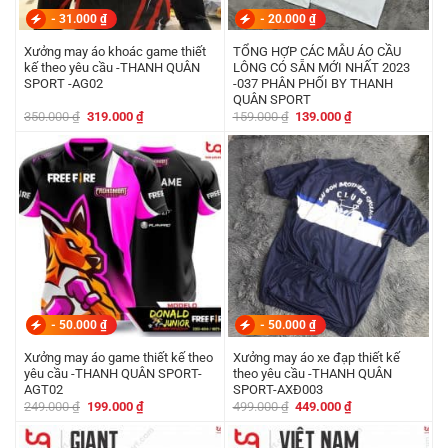
-
31.000
₫
-
20.000
₫
Xưởng may áo khoác game thiết
TỔNG HỢP CÁC MẪU ÁO CẦU
kế theo yêu cầu -THANH QUÂN
LÔNG CÓ SẴN MỚI NHẤT 2023
SPORT -AG02
-037 PHÂN PHỐI BY THANH
QUÂN SPORT
Giá
Giá
Giá
Giá
350.000
₫
319.000
₫
159.000
₫
139.000
₫
gốc
hiện
gốc
hiện
là:
tại
là:
tại
350.000 ₫.
là:
159.000 ₫.
là:
319.000 ₫.
139.000 ₫.
-
50.000
₫
-
50.000
₫
Xưởng may áo game thiết kế theo
Xưởng may áo xe đạp thiết kế
yêu cầu -THANH QUÂN SPORT-
theo yêu cầu -THANH QUÂN
AGT02
SPORT-AXĐ003
Giá
Giá
Giá
Giá
249.000
₫
199.000
₫
499.000
₫
449.000
₫
gốc
hiện
gốc
hiện
là:
tại
là:
tại
249.000 ₫.
là:
499.000 ₫.
là: