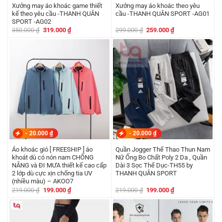
Xưởng may áo khoác game thiết
Xưởng may áo khoác theo yêu
kế theo yêu cầu -THANH QUÂN
cầu -THANH QUÂN SPORT -AG01
SPORT -AG02
Giá
Giá
Giá
Giá
350.000
₫
319.000
₫
299.000
₫
259.000
₫
gốc
hiện
gốc
hiện
là:
tại
là:
tại
350.000 ₫.
là:
299.000 ₫.
là:
319.000 ₫.
259.000 ₫.
-
20.000
₫
-
20.000
₫
Áo khoác gió [ FREESHIP ] áo
Quần Jogger Thể Thao Thun Nam
khoát dù có nón nam CHỐNG
Nữ Ống Bo Chất Poly 2 Da , Quần
NẮNG và ĐI MƯA thiết kế cao cấp
Dài 3 Sọc Thể Dục-TH55 by
2 lớp dù cực xịn chống tia UV
THANH QUÂN SPORT
(nhiều màu) – AKOO7
Giá
Giá
Giá
Giá
219.000
₫
199.000
₫
219.000
₫
199.000
₫
gốc
hiện
gốc
hiện
là:
tại
là:
tại
219.000 ₫.
là:
219.000 ₫.
là:
199.000 ₫.
199.000 ₫.