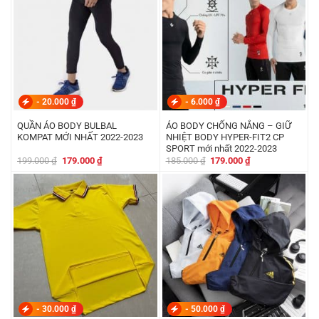
-
20.000
₫
-
6.000
₫
QUẦN ÁO BODY BULBAL
ÁO BODY CHỐNG NẮNG – GIỮ
KOMPAT MỚI NHẤT 2022-2023
NHIỆT BODY HYPER-FIT2 CP
SPORT mới nhất 2022-2023
Giá
Giá
Giá
Giá
199.000
₫
179.000
₫
185.000
₫
179.000
₫
gốc
hiện
gốc
hiện
là:
tại
là:
tại
199.000 ₫.
là:
185.000 ₫.
là:
179.000 ₫.
179.000 ₫.
-
30.000
₫
-
50.000
₫