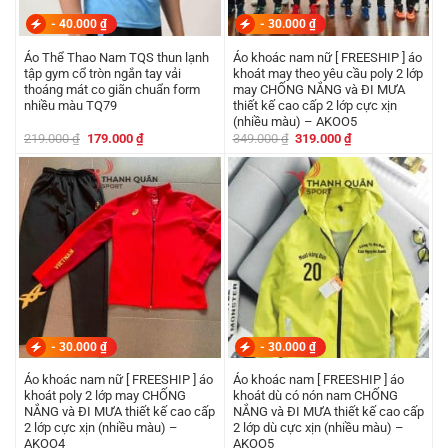
-
40.000
₫
-
30.000
₫
Áo Thể Thao Nam TQS thun lạnh
Áo khoác nam nữ [ FREESHIP ] áo
tập gym cổ tròn ngắn tay vải
khoát may theo yêu cầu poly 2 lớp
thoáng mát co giãn chuẩn form
may CHỐNG NẮNG và ĐI MƯA
nhiều màu TQ79
thiết kế cao cấp 2 lớp cực xịn
(nhiều màu) – AKOO5
Giá
Giá
Giá
Giá
219.000
₫
179.000
₫
349.000
₫
319.000
₫
gốc
hiện
gốc
hiện
là:
tại
là:
tại
219.000 ₫.
là:
349.000 ₫.
là:
179.000 ₫.
319.000 ₫.
-
30.000
₫
-
30.000
₫
Áo khoác nam nữ [ FREESHIP ] áo
Áo khoác nam [ FREESHIP ] áo
khoát poly 2 lớp may CHỐNG
khoát dù có nón nam CHỐNG
NẮNG và ĐI MƯA thiết kế cao cấp
NẮNG và ĐI MƯA thiết kế cao cấp
2 lớp cực xịn (nhiều màu) –
2 lớp dù cực xịn (nhiều màu) –
AKOO4
AKOO5