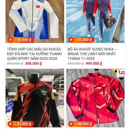
-
50.000
₫
-
51.000
₫
TỔNG HỢP CÁC MẪU ÁO KHOÁC
BỘ ÁO KHOÁT SUVEC WIKA –
ĐẸP ĐÃ MAY TẠI XƯỞNG THANH
BREAK THE LIMIT-MỚI NHẤT
QUÂN SPORT NĂM 2023-2024
THÁNG 11-2024
Giá
Giá
Giá
Giá
350.000
₫
300.000
₫
550.000
₫
499.000
₫
gốc
hiện
gốc
hiện
là:
tại
là:
tại
350.000 ₫.
là:
550.000 ₫.
là:
300.000 ₫.
499.000 ₫.
-
31.000
₫
-
40.000
₫