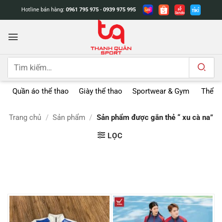
Bỏ
Hotline bán hàng:
0961 795 975
-
0939 975 995
qua
nội
dung
Tìm
kiếm:
Quần áo thể thao
Giày thể thao
Sportwear & Gym
Thể t
Trang chủ
/
Sản phẩm
/
Sản phẩm được gắn thẻ “ xu cà na”
LỌC