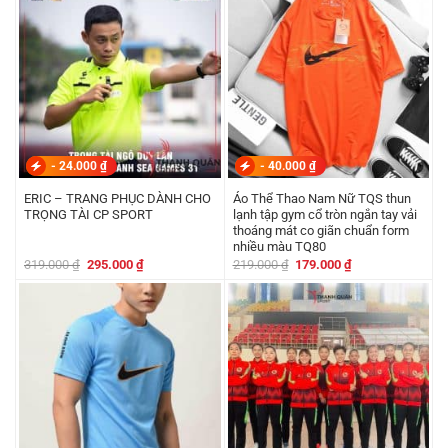
179.000 ₫.
299.000 ₫.
-
24.000
₫
-
40.000
₫
ERIC – TRANG PHỤC DÀNH CHO
Áo Thể Thao Nam Nữ TQS thun
TRỌNG TÀI CP SPORT
lạnh tập gym cổ tròn ngắn tay vải
thoáng mát co giãn chuẩn form
nhiều màu TQ80
Giá
Giá
Giá
Giá
319.000
₫
295.000
₫
219.000
₫
179.000
₫
gốc
hiện
gốc
hiện
là:
tại
là:
tại
319.000 ₫.
là:
219.000 ₫.
là:
295.000 ₫.
179.000 ₫.