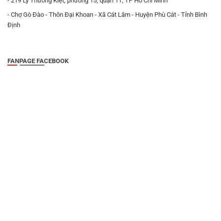
- 219 Lý Thường Kiệt, phường 15, quận 11, TP Hồ Chí Minh
- Chợ Gò Đào - Thôn Đại Khoan - Xã Cát Lâm - Huyện Phù Cát - Tỉnh Bình
Định
FANPAGE FACEBOOK