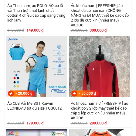
Áo Thun nam, áo POLO,,ÁO ba lỗ
Áo khoác nam [ FREESHIP ] áo
vải Thun trơn mát lạnh chất
khoát dù có nón nam CHỐNG
cotton 4 chiều cao cấp sang trọng
NẮNG và ĐI MƯA thiết kế cao cấp
lịch lãm
2 lớp dù cực xịn (nhiều màu) –
AKOO6
Giá
Giá
Giá
Giá
179.000
₫
149.000
₫
350.000
₫
300.000
₫
gốc
hiện
gốc
hiện
là:
tại
là:
tại
179.000 ₫.
là:
350.000 ₫.
là:
149.000 ₫.
300.000 ₫.
-
20.000
₫
-
50.000
₫
Áo CLB Vải Mè BST Kaiwin
Áo khoác nam nữ [ FREESHIP ] áo
LEONIDAS tốt đủ size TQS0012
khoát poly 2 lớp may thiết kế cao
cấp 2 lớp cực xịn ( 3 nhiều màu) –
AKOO6
Giá
Giá
Giá
Giá
199.000
₫
179.000
₫
349.000
₫
299.000
₫
gốc
hiện
gốc
hiện
là:
tại
là:
tại
199.000 ₫.
là:
349.000 ₫.
là: