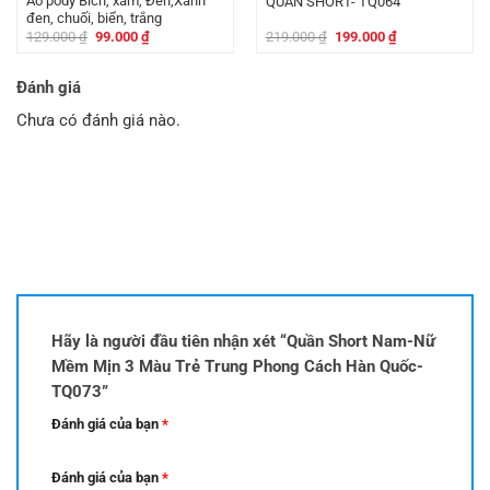
Áo pody Bích, xám, Đen,Xanh
QUẦN SHORT- TQ064
đen, chuối, biển, trắng
Giá
Giá
Giá
Giá
129.000
₫
99.000
₫
219.000
₫
199.000
₫
gốc
hiện
gốc
hiện
là:
tại
là:
tại
129.000 ₫.
là:
219.000 ₫.
là:
Đánh giá
99.000 ₫.
199.000 ₫.
Chưa có đánh giá nào.
Hãy là người đầu tiên nhận xét “Quần Short Nam-Nữ
Mềm Mịn 3 Màu Trẻ Trung Phong Cách Hàn Quốc-
TQ073”
Đánh giá của bạn
*
Đánh giá của bạn
*