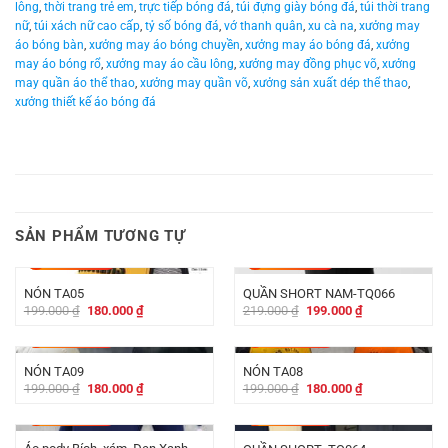
lông
,
thời trang trẻ em
,
trực tiếp bóng đá
,
túi đựng giày bóng đá
,
túi thời trang
nữ
,
túi xách nữ cao cấp
,
tỷ số bóng đá
,
vớ thanh quân
,
xu cà na
,
xưởng may
áo bóng bàn
,
xưởng may áo bóng chuyền
,
xưởng may áo bóng đá
,
xưởng
may áo bóng rổ
,
xưởng may áo cầu lông
,
xưởng may đồng phục võ
,
xưởng
may quần áo thể thao
,
xưởng may quần võ
,
xưởng sản xuất dép thể thao
,
xưởng thiết kế áo bóng đá
SẢN PHẨM TƯƠNG TỰ
-
19.000
₫
-
20.000
₫
NÓN TA05
QUẦN SHORT NAM-TQ066
Giá
Giá
Giá
Giá
199.000
₫
180.000
₫
219.000
₫
199.000
₫
gốc
hiện
gốc
hiện
là:
tại
là:
tại
-
19.000
₫
-
19.000
₫
199.000 ₫.
là:
219.000 ₫.
là:
180.000 ₫.
199.000 ₫.
NÓN TA09
NÓN TA08
Giá
Giá
Giá
Giá
199.000
₫
180.000
₫
199.000
₫
180.000
₫
gốc
hiện
gốc
hiện
là:
tại
là:
tại
-
30.000
₫
-
20.000
₫
199.000 ₫.
là:
199.000 ₫.
là:
180.000 ₫.
180.000 ₫.