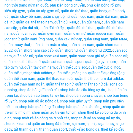
nón thời trang nữ hàn quốc
,
phụ kiện bóng chuyền
,
phụ kiện bóng rổ
,
phụ
kiện tập gym
,
quần áo tập gym nữ
,
quần áo thể thao
,
quần body
,
quần body
dài
,
quần chạy bộ nam
,
quần chạy bộ nữ
,
quần cọc nam
,
quần dài nam
,
quần
dài nữ
,
quần dài thể thao nam
,
quần đùi kaki
,
quần đùi nam
,
quần đũi nam
cao cấp
,
quần đùi nữ
,
quần đùi nữ đẹp
,
quần đùi thể thao
,
quần đùi thể thao
nam
,
quần gym đẹp
,
quần gym nam
,
quần gym nữ
,
quần jogger nam
,
quần
jogger nữ
,
quần kaki lửng nam
,
quần kaki nữ đẹp
,
quần lửng nam
,
quần MMA
,
quần muay thái
,
quần short mặc ở nhà
,
quần short nam
,
quần short nam
2022
,
quần short nam cao cấp
,
quần short nữ
,
quần short nữ 2022
,
quần sóc
nam
,
quần sóc nữ
,
quần sooc kaki nam
,
quần sooc nam giá rẻ
,
quần sooc nữ
,
quần sooc thể thao nữ
,
quần sọt nam
,
quân sport
,
quần tập gym nam
,
quần
tập gym nữ
,
quần tây gym nam
,
quần thể dục 3 sọc
,
quần thể dục đi học
,
quần thể dục học sinh adidas
,
quần thể dục ống bo
,
quần thể dục ống rộng
,
quần thể thao nam
,
quần thể thao nam dài
,
quần thể thao nam dài adidas
,
quần thể thao nam ngắn
,
quần thể thao nữ
,
quần thể thao nữ dài
,
ronaldo
,
running
,
shop áo bóng đá phù cát
,
shop bán áo cầu lông uy tín
,
shop bán áo
trọng tài
,
shop bán áo trọng tài uy tín
,
shop bán bóng chuyền
,
shop bán bóng
rổ uy tín
,
shop bán đồ áo bóng đá
,
shop bán giày uy tín
,
shop bán phụ kiện
thể thao
,
shop bán quả bóng đá
,
shop bán quần áo cầu lông
,
shop quần áo
trẻ em bình định
,
shop quần áo trẻ em tphcm
,
shop thiết kế áo bóng đá bình
định
,
shop thiết kê áo bóng đá ở phù cát
,
shop thiết kế áo bóng đá uy tín
,
shortkakinam
,
sỉ quần áo bóng đá trẻ em
,
sọt nam
,
sport
,
sugar baby
,
suger
dady
,
tất thanh quân
,
thanh quân sport
,
thiết kế áo bóng đá
,
thiết kế áo cầu