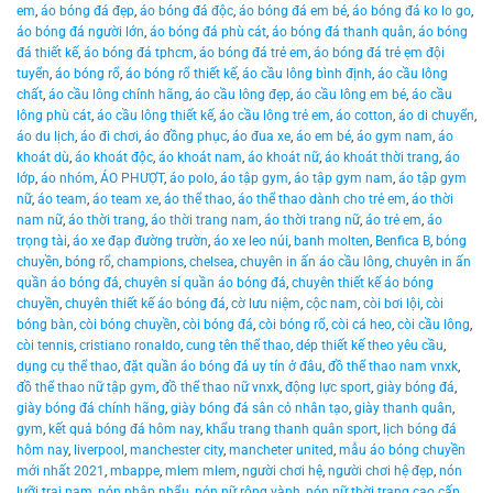
em
,
áo bóng đá đẹp
,
áo bóng đá độc
,
áo bóng đá em bé
,
áo bóng đá ko lo go
,
áo bóng đá người lớn
,
áo bóng đá phù cát
,
áo bóng đá thanh quân
,
áo bóng
đá thiết kế
,
áo bóng đá tphcm
,
áo bóng đá trẻ em
,
áo bóng đá trẻ ẹm đội
tuyển
,
áo bóng rổ
,
áo bóng rổ thiết kế
,
áo cầu lông bình định
,
áo cầu lông
chất
,
áo cầu lông chính hãng
,
áo cầu lông đẹp
,
áo cầu lông em bé
,
áo cầu
lông phù cát
,
áo cầu lông thiết kế
,
áo cầu lông trẻ em
,
áo cotton
,
áo di chuyển
,
áo du lịch
,
áo đi chơi
,
áo đồng phục
,
áo đua xe
,
áo em bé
,
áo gym nam
,
áo
khoát dù
,
áo khoát độc
,
áo khoát nam
,
áo khoát nữ
,
áo khoát thời trang
,
áo
lớp
,
áo nhóm
,
ÁO PHƯỢT
,
áo polo
,
áo tập gym
,
áo tập gym nam
,
áo tập gym
nữ
,
áo team
,
áo team xe
,
áo thể thao
,
áo thể thao dành cho trẻ em
,
áo thời
nam nữ
,
áo thời trang
,
áo thời trang nam
,
áo thời trang nữ
,
áo trẻ em
,
áo
trọng tài
,
áo xe đạp đường trườn
,
áo xe leo núi
,
banh molten
,
Benfica B
,
bóng
chuyền
,
bóng rổ
,
champions
,
chelsea
,
chuyên in ấn áo cầu lông
,
chuyên in ấn
quần áo bóng đá
,
chuyên sỉ quần áo bóng đá
,
chuyên thiết kế áo bóng
chuyền
,
chuyên thiết kế áo bóng đá
,
cờ lưu niệm
,
cộc nam
,
còi bơi lội
,
còi
bóng bàn
,
còi bóng chuyền
,
còi bóng đá
,
còi bóng rổ
,
còi cá heo
,
còi cầu lông
,
còi tennis
,
cristiano ronaldo
,
cung tên thể thao
,
dép thiết kế theo yêu cầu
,
dụng cụ thể thao
,
đặt quần áo bóng đá uy tín ở đâu
,
đồ thể thao nam vnxk
,
đồ thể thao nữ tập gym
,
đồ thể thao nữ vnxk
,
động lực sport
,
giày bóng đá
,
giày bóng đá chính hãng
,
giày bóng đá sân cỏ nhân tạo
,
giày thanh quân
,
gym
,
kết quả bóng đá hôm nay
,
khẩu trang thanh quân sport
,
lịch bóng đá
hôm nay
,
liverpool
,
manchester city
,
mancheter united
,
mẫu áo bóng chuyền
mới nhất 2021
,
mbappe
,
mlem mlem
,
người chơi hệ
,
người chơi hệ đẹp
,
nón
lưỡi trai nam
,
nón nhập nhẩu
,
nón nữ rộng vành
,
nón nữ thời trang cao cấp
,