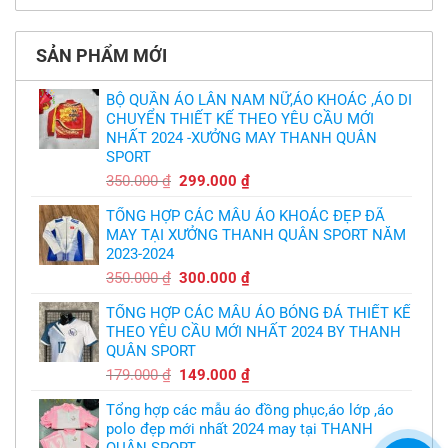
phải
thua
thiết
có
làm
thảm:
kế
bình
sao?
HLV
tại
luận
Ten
TPHCM
ở
Hag
SẢN PHẨM MỚI
Thiết
lại
kế
chỉ
và
trích
in
BỘ QUẦN ÁO LÂN NAM NỮ,ÁO KHOÁC ,ÁO DI
cầu
áo
thủ,
CHUYỂN THIẾT KẾ THEO YÊU CẦU MỚI
bóng
thừa
chuyền
nhận
NHẤT 2024 -XƯỞNG MAY THANH QUÂN
theo
sự
yêu
SPORT
thật
cầu
chua
,thiết
Giá
Giá
350.000
₫
299.000
₫
chát
kế
của
gốc
hiện
logo
bầy
free
TỔNG HỢP CÁC MẪU ÁO KHOÁC ĐẸP ĐÃ
là:
tại
quỷ
nhỏ
MAY TẠI XƯỞNG THANH QUÂN SPORT NĂM
350.000 ₫.
là:
2023-2024
299.000 ₫.
Giá
Giá
350.000
₫
300.000
₫
gốc
hiện
TỔNG HỢP CÁC MẪU ÁO BÓNG ĐÁ THIẾT KẾ
là:
tại
THEO YÊU CẦU MỚI NHẤT 2024 BY THANH
350.000 ₫.
là:
QUÂN SPORT
300.000 ₫.
Giá
Giá
179.000
₫
149.000
₫
gốc
hiện
Tổng hợp các mẫu áo đồng phục,áo lớp ,áo
là:
tại
polo đẹp mới nhất 2024 may tại THANH
179.000 ₫.
là:
QUÂN SPORT