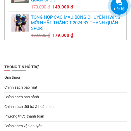
149.000 ₫.
Giá
Giá
179.000
₫
149.000
₫
Liên hệ
gốc
hiện
TỔNG HỢP CÁC MẪU BÓNG CHUYỀN HWING
là:
tại
MỚI NHẤT THÁNG 1 2024 BY THANH QUÂN
179.000 ₫.
là:
SPORT
149.000 ₫.
Giá
Giá
199.000
₫
179.000
₫
gốc
hiện
là:
tại
199.000 ₫.
là:
179.000 ₫.
THÔNG TIN HỖ TRỢ
Giới thiệu
Chính sách bảo mật
Chính sách bảo hành
Chính sách đổi trả & hoàn tiền
Phương thức thanh toán
Chính sách vận chuyển