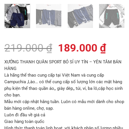
Giá
Giá
219.000
₫
189.000
₫
gốc
hiện
XƯỞNG THANH QUÂN SPORT BỎ SỈ UY TÍN – YÊN TÂM BÁN
là:
tại
HÀNG
Là hãng thể thao cung cấp tại Việt Nam và cung cấp
219.000 ₫.
là:
Campuchia ,Lào… có thể cung cấp số lượng lớn các mặt hàng
189.
phụ kiện thể thao quần áo,, giày dép,, túi, ví, ba lô,cặp học sinh
cho bạn.
Mẫu mới cập nhật hằng tuần. Luôn có mẫu mới dành cho shop
bán hàng online, chợ, sạp.
Luôn đi đầu về giá cả
Giao hàng toàn quốc
Hình thức thanh toán linh hoạt, với khách nhập số lượng nhiều