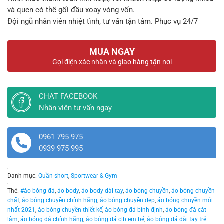
và quen có thể gối đầu xoay vòng vốn.
Đội ngũ nhân viên nhiệt tình, tư vấn tận tâm. Phục vụ 24/7
MUA NGAY
Gọi điện xác nhận và giao hàng tận nơi
CHAT FACEBOOK
Nhân viên tư vấn ngay
0961 795 975
0939 975 995
Danh mục:
Quần short
,
Sportwear & Gym
Thẻ:
#áo bóng đá
,
áo body
,
áo body dài tay
,
áo bóng chuyền
,
áo bóng chuyền
chất
,
áo bóng chuyền chính hãng
,
áo bóng chuyền đẹp
,
áo bóng chuyền mới
nhất 2021
,
áo bóng chuyền thiết kế
,
áo bóng đá bình định
,
áo bóng đá cát
lâm
,
áo bóng đá chính hãng
,
áo bóng đá clb em bé
,
áo bóng đá dài tay trẻ