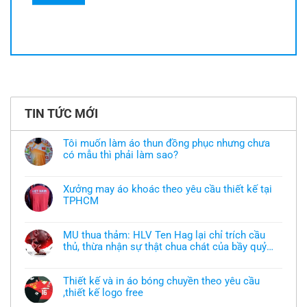
TIN TỨC MỚI
Tôi muốn làm áo thun đồng phục nhưng chưa
có mẫu thì phải làm sao?
Không
có
bình
Xưởng may áo khoác theo yêu cầu thiết kế tại
luận
TPHCM
ở
Tôi
Không
muốn
có
làm
bình
áo
MU thua thảm: HLV Ten Hag lại chỉ trích cầu
luận
thun
thủ, thừa nhận sự thật chua chát của bầy quỷ
ở
đồng
Xưởng
nhỏ
phục
Không
may
nhưng
có
áo
chưa
bình
khoác
Thiết kế và in áo bóng chuyền theo yêu cầu
có
luận
theo
mẫu
,thiết kế logo free
ở
yêu
thì
MU
cầu
Không