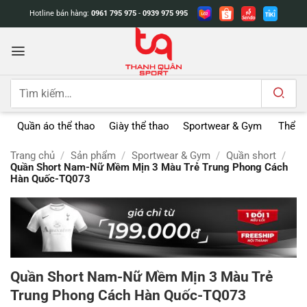
Bỏ
Hotline bán hàng:
0961 795 975
-
0939 975 995
qua
nội
dung
Tìm
kiếm:
Quần áo thể thao
Giày thể thao
Sportwear & Gym
Thể t
Trang chủ
/
Sản phẩm
/
Sportwear & Gym
/
Quần short
/
Quần Short Nam-Nữ Mềm Mịn 3 Màu Trẻ Trung Phong Cách
Hàn Quốc-TQ073
Quần Short Nam-Nữ Mềm Mịn 3 Màu Trẻ
Trung Phong Cách Hàn Quốc-TQ073