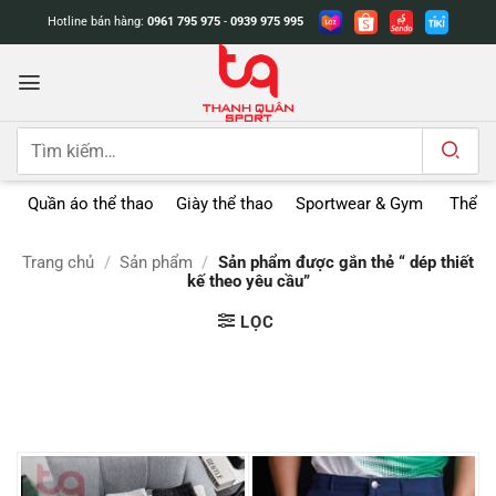
Bỏ
Hotline bán hàng:
0961 795 975
-
0939 975 995
qua
nội
dung
Tìm
kiếm:
Quần áo thể thao
Giày thể thao
Sportwear & Gym
Thể t
Trang chủ
/
Sản phẩm
/
Sản phẩm được gắn thẻ “ dép thiết
kế theo yêu cầu”
LỌC