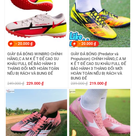
-
20.000
₫
-
20.000
₫
GIÀY ĐÁ BÓNG WINBRO CHÍNH
GIÀY ĐÁ BÓNG (Predator và
HÃNG,C A M K Ế T ĐẾ CAO SU
Propulsion) CHÍNH HÃNG,C A M
KHÂU FULL ĐẾ BẢO HÀNH 3
K Ế T ĐẾ CAO SU KHÂU FULL ĐẾ
THÁNG ĐỔI MỚI HOÀN TOÀN
BẢO HÀNH 3 THÁNG ĐỔI MỚI
NẾU BỊ RÁCH VÀ BUNG ĐẾ
HOÀN TOÀN NẾU BỊ RÁCH VÀ
BUNG ĐẾ
Giá
Giá
Giá
Giá
249.000
₫
229.000
₫
239.000
₫
219.000
₫
gốc
hiện
gốc
hiện
là:
tại
là:
tại
249.000 ₫.
là:
239.000 ₫.
là:
229.000 ₫.
219.000 ₫.