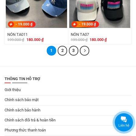
-
19.000
₫
-
19.000
₫
NÓN TA011
NÓN TA07
Giá
Giá
Giá
Giá
199.000
₫
180.000
₫
199.000
₫
180.000
₫
gốc
hiện
gốc
hiện
là:
tại
là:
tại
199.000 ₫.
là:
1
2
3
199.000 ₫.
là:
180.000 ₫.
180.000 ₫.
THÔNG TIN HỖ TRỢ
Giới thiệu
Chính sách bảo mật
Chính sách bảo hành
Chính sách đổi trả & hoàn tiền
Liên hệ
Phương thức thanh toán