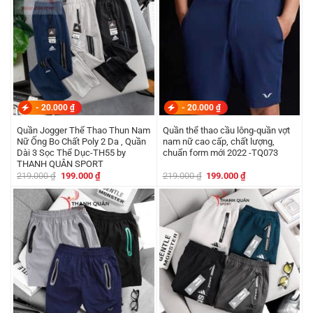
-
20.000
₫
-
20.000
₫
Quần Jogger Thể Thao Thun Nam
Quần thể thao cầu lông-quần vợt
Nữ Ống Bo Chất Poly 2 Da , Quần
nam nữ cao cấp, chất lượng,
Dài 3 Sọc Thể Dục-TH55 by
chuẩn form mới 2022 -TQ073
THANH QUÂN SPORT
Giá
Giá
Giá
Giá
219.000
₫
199.000
₫
219.000
₫
199.000
₫
gốc
hiện
gốc
hiện
là:
tại
là:
tại
219.000 ₫.
là:
219.000 ₫.
là:
199.000 ₫.
199.000 ₫.