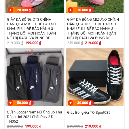
-
20.000
₫
-
30.000
₫
GIÀY ĐÁ BÓNG CT3 CHÍNH
GIÀY ĐÁ BÓNG MIZUNO CHÍNH
HÃNG,C A M K Ế T ĐẾ CAO SU
HÃNG,C A M K Ế T ĐẾ CAO SU
KHÂU FULL ĐẾ BẢO HÀNH 3
KHÂU FULL ĐẾ BẢO HÀNH 3
THÁNG ĐỔI MỚI HOÀN TOÀN
THÁNG ĐỔI MỚI HOÀN TOÀN
NẾU BỊ RÁCH VÀ BUNG ĐẾ
NẾU BỊ RÁCH VÀ BUNG ĐẾ
Giá
Giá
Giá
Giá
219.000
₫
199.000
₫
249.000
₫
219.000
₫
gốc
hiện
gốc
hiện
là:
tại
là:
tại
219.000 ₫.
là:
249.000 ₫.
là:
199.000 ₫.
219.000 ₫.
-
50.000
₫
-
30.000
₫
Quần Jogger Nam Nữ Ống Bo Thu
Giày Bóng Đá TQ Sport085
Đông Hot 2021 Chất Poly 2 Da -
TH052
Giá
Giá
Giá
Giá
249.000
₫
199.000
₫
249.000
₫
219.000
₫