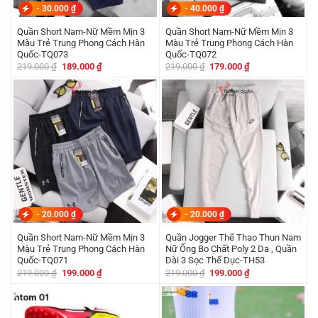
-
30.000
₫
-
40.000
₫
Quần Short Nam-Nữ Mềm Mịn 3
Quần Short Nam-Nữ Mềm Mịn 3
Màu Trẻ Trung Phong Cách Hàn
Màu Trẻ Trung Phong Cách Hàn
Quốc-TQ073
Quốc-TQ072
Giá
Giá
Giá
Giá
219.000
₫
189.000
₫
219.000
₫
179.000
₫
gốc
hiện
gốc
hiện
là:
tại
là:
tại
219.000 ₫.
là:
219.000 ₫.
là:
189.000 ₫.
179.000 ₫.
-
20.000
₫
-
20.000
₫
Quần Short Nam-Nữ Mềm Mịn 3
Quần Jogger Thể Thao Thun Nam
Màu Trẻ Trung Phong Cách Hàn
Nữ Ống Bo Chất Poly 2 Da , Quần
Quốc-TQ071
Dài 3 Sọc Thể Dục-TH53
Giá
Giá
Giá
Giá
219.000
₫
199.000
₫
219.000
₫
199.000
₫
gốc
hiện
gốc
hiện
là:
tại
là:
tại
219.000 ₫.
là:
219.000 ₫.
là:
199.000 ₫.
199.000 ₫.