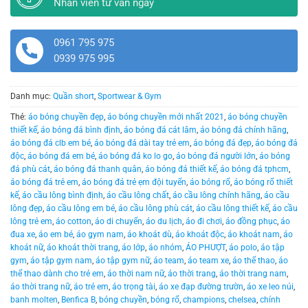
Nhân viên tư vấn ngay
0961 795 975
0939 975 995
Danh mục:
Quần short
,
Sportwear & Gym
Thẻ:
áo bóng chuyền đẹp
,
áo bóng chuyền mới nhất 2021
,
áo bóng chuyền
thiết kế
,
áo bóng đá bình định
,
áo bóng đá cát lâm
,
áo bóng đá chính hãng
,
áo bóng đá clb em bé
,
áo bóng đá dài tay trẻ em
,
áo bóng đá đẹp
,
áo bóng đá
độc
,
áo bóng đá em bé
,
áo bóng đá ko lo go
,
áo bóng đá người lớn
,
áo bóng
đá phù cát
,
áo bóng đá thanh quân
,
áo bóng đá thiết kế
,
áo bóng đá tphcm
,
áo bóng đá trẻ em
,
áo bóng đá trẻ ẹm đội tuyển
,
áo bóng rổ
,
áo bóng rổ thiết
kế
,
áo cầu lông bình định
,
áo cầu lông chất
,
áo cầu lông chính hãng
,
áo cầu
lông đẹp
,
áo cầu lông em bé
,
áo cầu lông phù cát
,
áo cầu lông thiết kế
,
áo cầu
lông trẻ em
,
áo cotton
,
áo di chuyển
,
áo du lịch
,
áo đi chơi
,
áo đồng phục
,
áo
đua xe
,
áo em bé
,
áo gym nam
,
áo khoát dù
,
áo khoát độc
,
áo khoát nam
,
áo
khoát nữ
,
áo khoát thời trang
,
áo lớp
,
áo nhóm
,
ÁO PHƯỢT
,
áo polo
,
áo tập
gym
,
áo tập gym nam
,
áo tập gym nữ
,
áo team
,
áo team xe
,
áo thể thao
,
áo
thể thao dành cho trẻ em
,
áo thời nam nữ
,
áo thời trang
,
áo thời trang nam
,
áo thời trang nữ
,
áo trẻ em
,
áo trọng tài
,
áo xe đạp đường trườn
,
áo xe leo núi
,
banh molten
,
Benfica B
,
bóng chuyền
,
bóng rổ
,
champions
,
chelsea
,
chính