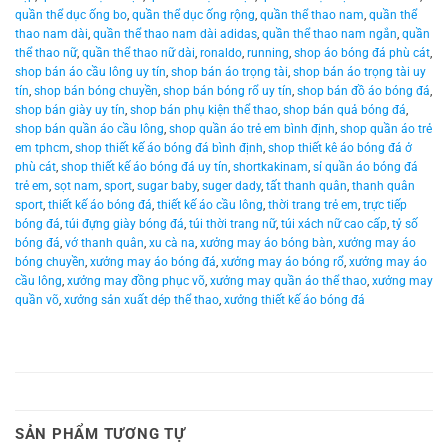
quần thể dục ống bo
,
quần thể dục ống rộng
,
quần thể thao nam
,
quần thể
thao nam dài
,
quần thể thao nam dài adidas
,
quần thể thao nam ngắn
,
quần
thể thao nữ
,
quần thể thao nữ dài
,
ronaldo
,
running
,
shop áo bóng đá phù cát
,
shop bán áo cầu lông uy tín
,
shop bán áo trọng tài
,
shop bán áo trọng tài uy
tín
,
shop bán bóng chuyền
,
shop bán bóng rổ uy tín
,
shop bán đồ áo bóng đá
,
shop bán giày uy tín
,
shop bán phụ kiện thể thao
,
shop bán quả bóng đá
,
shop bán quần áo cầu lông
,
shop quần áo trẻ em bình định
,
shop quần áo trẻ
em tphcm
,
shop thiết kế áo bóng đá bình định
,
shop thiết kê áo bóng đá ở
phù cát
,
shop thiết kế áo bóng đá uy tín
,
shortkakinam
,
sỉ quần áo bóng đá
trẻ em
,
sọt nam
,
sport
,
sugar baby
,
suger dady
,
tất thanh quân
,
thanh quân
sport
,
thiết kế áo bóng đá
,
thiết kế áo cầu lông
,
thời trang trẻ em
,
trực tiếp
bóng đá
,
túi đựng giày bóng đá
,
túi thời trang nữ
,
túi xách nữ cao cấp
,
tỷ số
bóng đá
,
vớ thanh quân
,
xu cà na
,
xưởng may áo bóng bàn
,
xưởng may áo
bóng chuyền
,
xưởng may áo bóng đá
,
xưởng may áo bóng rổ
,
xưởng may áo
cầu lông
,
xưởng may đồng phục võ
,
xưởng may quần áo thể thao
,
xưởng may
quần võ
,
xưởng sản xuất dép thể thao
,
xưởng thiết kế áo bóng đá
SẢN PHẨM TƯƠNG TỰ