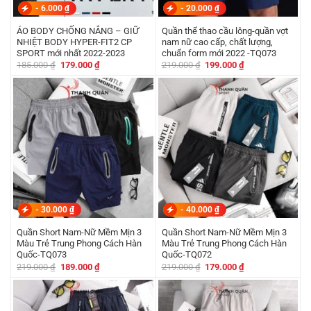
-
6.000
₫
-
20.000
₫
ÁO BODY CHỐNG NẮNG – GIỮ
Quần thể thao cầu lông-quần vợt
NHIỆT BODY HYPER-FIT2 CP
nam nữ cao cấp, chất lượng,
SPORT mới nhất 2022-2023
chuẩn form mới 2022 -TQ073
Giá
Giá
Giá
Giá
185.000
₫
179.000
₫
219.000
₫
199.000
₫
gốc
hiện
gốc
hiện
là:
tại
là:
tại
185.000 ₫.
là:
219.000 ₫.
là:
179.000 ₫.
199.000 ₫.
-
30.000
₫
-
40.000
₫
Quần Short Nam-Nữ Mềm Mịn 3
Quần Short Nam-Nữ Mềm Mịn 3
Màu Trẻ Trung Phong Cách Hàn
Màu Trẻ Trung Phong Cách Hàn
Quốc-TQ073
Quốc-TQ072
Giá
Giá
Giá
Giá
219.000
₫
189.000
₫
219.000
₫
179.000
₫
gốc
hiện
gốc
hiện
là:
tại
là:
tại
219.000 ₫.
là:
219.000 ₫.
là:
189.000 ₫.
179.000 ₫.