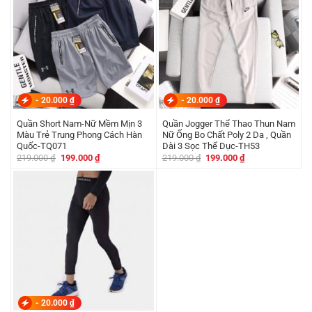
-
20.000
₫
-
20.000
₫
Quần Short Nam-Nữ Mềm Mịn 3
Quần Jogger Thể Thao Thun Nam
Màu Trẻ Trung Phong Cách Hàn
Nữ Ống Bo Chất Poly 2 Da , Quần
Quốc-TQ071
Dài 3 Sọc Thể Dục-TH53
Giá
Giá
Giá
Giá
219.000
₫
199.000
₫
219.000
₫
199.000
₫
gốc
hiện
gốc
hiện
là:
tại
là:
tại
219.000 ₫.
là:
219.000 ₫.
là:
199.000 ₫.
199.000 ₫.
-
20.000
₫