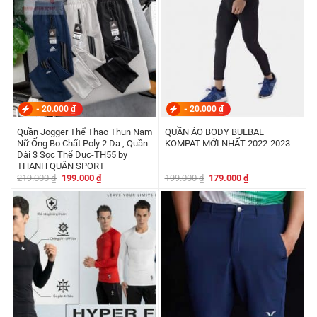
-
20.000
₫
-
20.000
₫
Quần Jogger Thể Thao Thun Nam
QUẦN ÁO BODY BULBAL
Nữ Ống Bo Chất Poly 2 Da , Quần
KOMPAT MỚI NHẤT 2022-2023
Dài 3 Sọc Thể Dục-TH55 by
THANH QUÂN SPORT
Giá
Giá
Giá
Giá
219.000
₫
199.000
₫
199.000
₫
179.000
₫
gốc
hiện
gốc
hiện
là:
tại
là:
tại
219.000 ₫.
là:
199.000 ₫.
là:
199.000 ₫.
179.000 ₫.