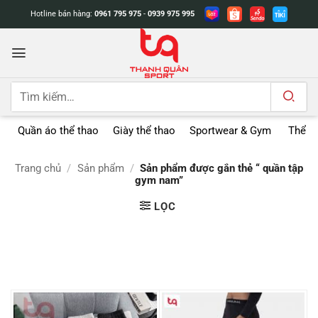
Bỏ
Hotline bán hàng:
0961 795 975
-
0939 975 995
qua
nội
dung
Tìm
kiếm:
Quần áo thể thao
Giày thể thao
Sportwear & Gym
Thể t
Trang chủ
/
Sản phẩm
/
Sản phẩm được gắn thẻ “ quần tập
gym nam”
LỌC