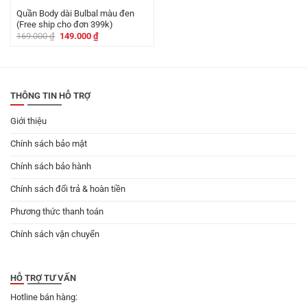
Quần Body dài Bulbal màu đen
(Free ship cho đơn 399k)
Giá
Giá
169.000
₫
149.000
₫
gốc
hiện
là:
tại
169.000 ₫.
là:
149.000 ₫.
THÔNG TIN HỖ TRỢ
Giới thiệu
Chính sách bảo mật
Chính sách bảo hành
Chính sách đổi trả & hoàn tiền
Phương thức thanh toán
Chính sách vận chuyển
HỖ TRỢ TƯ VẤN
Hotline bán hàng: