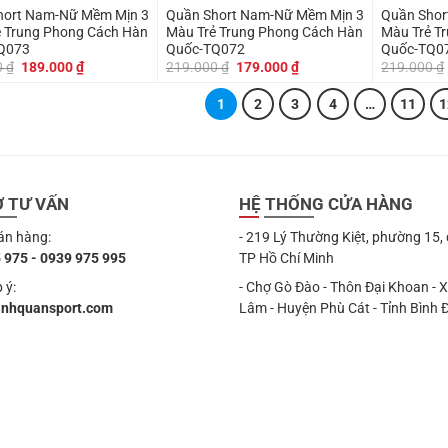
hort Nam-Nữ Mềm Mịn 3
Quần Short Nam-Nữ Mềm Mịn 3
Quần Short Na
 Trung Phong Cách Hàn
Màu Trẻ Trung Phong Cách Hàn
Màu Trẻ T
Q073
Quốc-TQ072
Quốc-TQ0
Giá
Giá
Giá
Giá
0
₫
189.000
₫
219.000
₫
179.000
₫
219.000
₫
gốc
hiện
gốc
hiện
là:
tại
là:
tại
1
2
3
4
…
11
1
219.000 ₫.
là:
219.000 ₫.
là:
189.000 ₫.
179.000 ₫.
Ợ TƯ VẤN
HỆ THỐNG CỬA HÀNG
án hàng:
- 219 Lý Thường Kiệt, phường 15,
 975 - 0939 975 995
TP Hồ Chí Minh
 ý:
- Chợ Gò Đào - Thôn Đại Khoan - 
anhquansport.com
Lâm - Huyện Phù Cát - Tỉnh Bình 