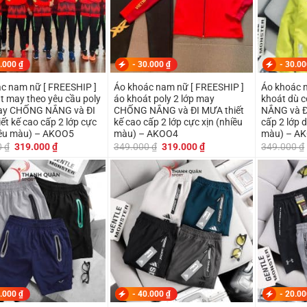
.000
₫
-
30.000
₫
-
30.0
c nam nữ [ FREESHIP ]
Áo khoác nam nữ [ FREESHIP ]
Áo khoác 
 may theo yêu cầu poly
áo khoát poly 2 lớp may
khoát dù 
may CHỐNG NẮNG và ĐI
CHỐNG NẮNG và ĐI MƯA thiết
NẮNG và Đ
ết kế cao cấp 2 lớp cực
kế cao cấp 2 lớp cực xịn (nhiều
cấp 2 lớp 
iều màu) – AKOO5
màu) – AKOO4
màu) – A
Giá
Giá
Giá
Giá
0
₫
319.000
₫
349.000
₫
319.000
₫
349.000
₫
gốc
hiện
gốc
hiện
là:
tại
là:
tại
349.000 ₫.
là:
349.000 ₫.
là:
319.000 ₫.
319.000 ₫.
.000
₫
-
40.000
₫
-
20.0