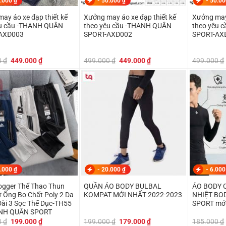
.000
₫
-
50.000
₫
-
50.0
ay áo xe đạp thiết kế
Xưởng may áo xe đạp thiết kế
Xưởng may 
êu cầu -THANH QUÂN
theo yêu cầu -THANH QUÂN
theo yêu 
AXĐ003
SPORT-AXĐ002
SPORT-AX
Giá
Giá
Giá
Giá
0
₫
449.000
₫
499.000
₫
449.000
₫
499.000
₫
gốc
hiện
gốc
hiện
là:
tại
là:
tại
499.000 ₫.
là:
499.000 ₫.
là:
449.000 ₫.
449.000 ₫.
.000
₫
-
20.000
₫
-
6.00
ogger Thể Thao Thun
QUẦN ÁO BODY BULBAL
ÁO BODY 
Ống Bo Chất Poly 2 Da
KOMPAT MỚI NHẤT 2022-2023
NHIỆT BO
Dài 3 Sọc Thể Dục-TH55
SPORT mới
NH QUÂN SPORT
Giá
Giá
Giá
Giá
0
₫
199.000
₫
199.000
₫
179.000
₫
185.000
₫