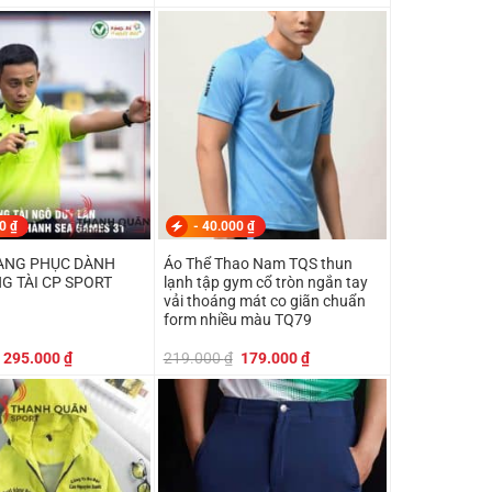
gốc
hiện
gốc
hiện
là:
tại
là:
tại
185.000 ₫.
là:
179.000 ₫.
là:
179.000 ₫.
149.000 ₫.
00
₫
-
40.000
₫
RANG PHỤC DÀNH
Áo Thể Thao Nam TQS thun
G TÀI CP SPORT
lạnh tập gym cổ tròn ngắn tay
vải thoáng mát co giãn chuẩn
form nhiều màu TQ79
Giá
Giá
Giá
Giá
295.000
₫
219.000
₫
179.000
₫
gốc
hiện
gốc
hiện
là:
tại
là:
tại
319.000 ₫.
là:
219.000 ₫.
là:
295.000 ₫.
179.000 ₫.