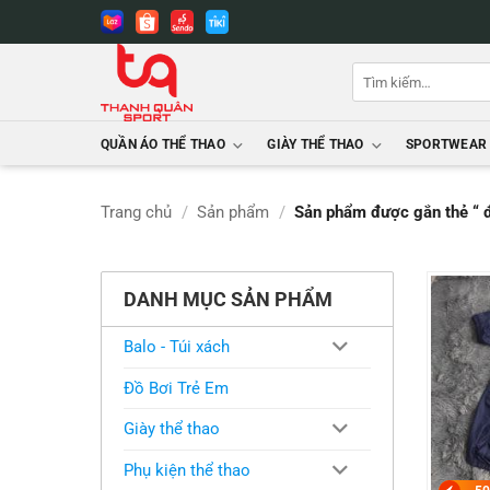
Bỏ
qua
nội
Tìm
dung
kiếm:
QUẦN ÁO THỂ THAO
GIÀY THỂ THAO
SPORTWEAR
Trang chủ
/
Sản phẩm
/
Sản phẩm được gắn thẻ “ đ
DANH MỤC SẢN PHẨM
Balo - Túi xách
Đồ Bơi Trẻ Em
Giày thể thao
Phụ kiện thể thao