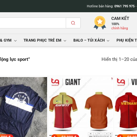
Hotline bán hàng:
0961 795 975
CAM KẾT
100%
chính hãng
 & GYM
TRANG PHỤC TRẺ EM
BALO – TÚI XÁCH
PHỤ KIỆN 
Hiển thị 1–20 củ
ộng lực sport”