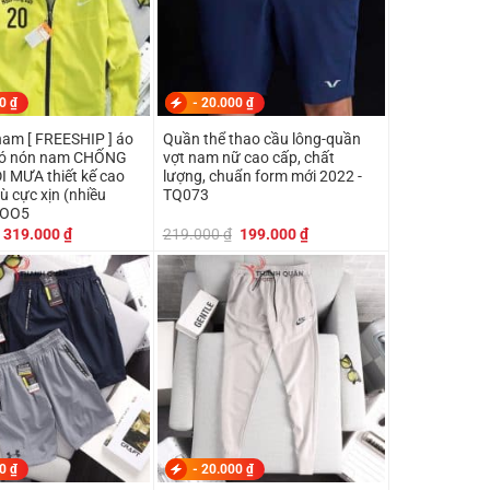
00
₫
-
20.000
₫
nam [ FREESHIP ] áo
Quần thể thao cầu lông-quần
có nón nam CHỐNG
vợt nam nữ cao cấp, chất
I MƯA thiết kế cao
lượng, chuẩn form mới 2022 -
dù cực xịn (nhiều
TQ073
KOO5
Giá
Giá
Giá
Giá
319.000
₫
219.000
₫
199.000
₫
gốc
hiện
gốc
hiện
là:
tại
là:
tại
349.000 ₫.
là:
219.000 ₫.
là:
319.000 ₫.
199.000 ₫.
00
₫
-
20.000
₫