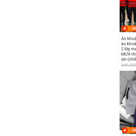
-
30
Áo khoá
áo khoát
2 lớp 
MƯA thi
xịn (nh
349.00
-
30