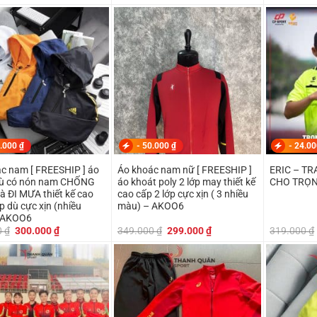
gốc
hiện
gốc
hiện
là:
tại
là:
tại
219.000 ₫.
là:
199.000 ₫.
là:
199.000 ₫.
179.000 ₫.
.000
₫
-
50.000
₫
-
24.0
c nam [ FREESHIP ] áo
Áo khoác nam nữ [ FREESHIP ]
ERIC – T
dù có nón nam CHỐNG
áo khoát poly 2 lớp may thiết kế
CHO TRỌN
 ĐI MƯA thiết kế cao
cao cấp 2 lớp cực xịn ( 3 nhiều
p dù cực xịn (nhiều
màu) – AKOO6
 AKOO6
Giá
Giá
Giá
Giá
0
₫
300.000
₫
349.000
₫
299.000
₫
319.000
₫
gốc
hiện
gốc
hiện
là:
tại
là:
tại
350.000 ₫.
là:
349.000 ₫.
là:
300.000 ₫.
299.000 ₫.