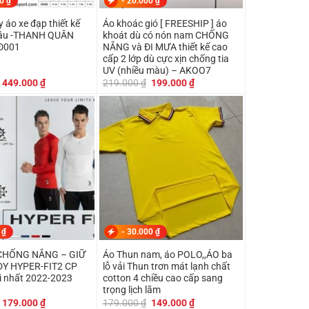
00
₫
-
20.000
₫
áo xe đạp thiết kế
Áo khoác gió [ FREESHIP ] áo
cầu -THANH QUÂN
khoát dù có nón nam CHỐNG
Đ001
NẮNG và ĐI MƯA thiết kế cao
cấp 2 lớp dù cực xịn chống tia
UV (nhiều màu) – AKOO7
Giá
Giá
Giá
Giá
449.000
₫
219.000
₫
199.000
₫
gốc
hiện
gốc
hiện
là:
tại
là:
tại
499.000 ₫.
là:
219.000 ₫.
là:
449.000 ₫.
199.000 ₫.
0
₫
-
30.000
₫
CHỐNG NẮNG – GIỮ
Áo Thun nam, áo POLO,,ÁO ba
DY HYPER-FIT2 CP
lỗ vải Thun trơn mát lạnh chất
 nhất 2022-2023
cotton 4 chiều cao cấp sang
trọng lịch lãm
Giá
Giá
Giá
Giá
179.000
₫
179.000
₫
149.000
₫