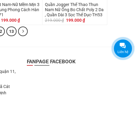
m-Nữ Mềm Mịn 3
Quần Jogger Thể Thao Thun
rung Phong Cách Hàn
Nam Nữ Ống Bo Chất Poly 2 Da
71
, Quần Dài 3 Sọc Thể Dục-TH53
Giá
Giá
Giá
Giá
199.000
₫
219.000
₫
199.000
₫
gốc
hiện
gốc
hiện
là:
tại
là:
tại
2
13
219.000 ₫.
là:
219.000 ₫.
là:
199.000 ₫.
199.000 ₫.
Liên hệ
FANPAGE FACEBOOK
 quận 11,
Xã Cát
Định