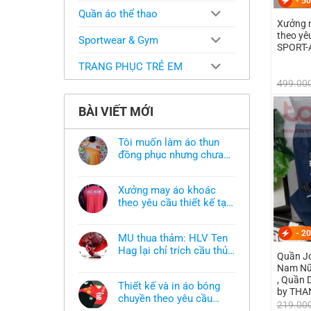
-
50
Quần áo thể thao
Xưởng m
theo y
Sportwear & Gym
SPORT-
TRANG PHỤC TRẺ EM
499.00
BÀI VIẾT MỚI
Tôi muốn làm áo thun
đồng phục nhưng chưa
có mẫu thì phải làm sao?
Không
có
bình
Xưởng may áo khoác
luận
ở
theo yêu cầu thiết kế tại
Tôi
TPHCM
Không
muốn
có
làm
bình
-
20
áo
MU thua thảm: HLV Ten
luận
thun
ở
Hag lại chỉ trích cầu thủ,
đồng
Quần J
Xưởng
phục
thừa nhận sự thật chua
Không
may
Nam Nữ 
nhưng
có
áo
chát của bầy quỷ nhỏ
chưa
, Quần 
bình
khoác
có
Thiết kế và in áo bóng
luận
theo
by THA
mẫu
ở
chuyền theo yêu cầu
yêu
thì
219.00
MU
cầu
phải