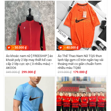
là:
tại
là:
tại
179.000 ₫.
là:
350.000 ₫.
là:
149.000 ₫.
300.000 ₫.
-
50.000
₫
-
40.000
₫
Áo khoác nam nữ [ FREESHIP ] áo
Áo Thể Thao Nam Nữ TQS thun
khoát poly 2 lớp may thiết kế cao
lạnh tập gym cổ tròn ngắn tay vải
cấp 2 lớp cực xịn ( 3 nhiều màu) –
thoáng mát co giãn chuẩn form
AKOO6
nhiều màu TQ80
Giá
Giá
Giá
Giá
349.000
₫
299.000
₫
219.000
₫
179.000
₫
gốc
hiện
gốc
hiện
là:
tại
là:
tại
349.000 ₫.
là:
219.000 ₫.
là:
299.000 ₫.
179.000 ₫.