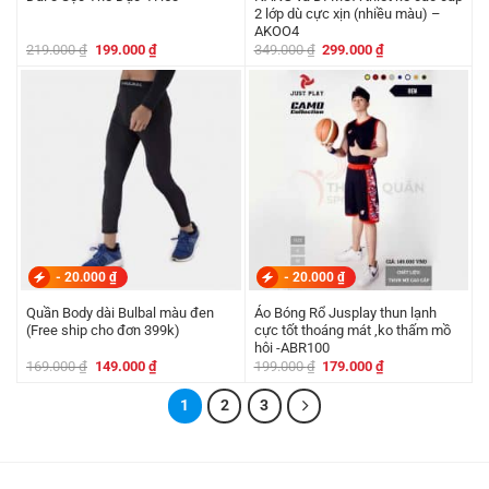
2 lớp dù cực xịn (nhiều màu) –
AKOO4
Giá
Giá
Giá
Giá
219.000
₫
199.000
₫
349.000
₫
299.000
₫
gốc
hiện
gốc
hiện
là:
tại
là:
tại
219.000 ₫.
là:
349.000 ₫.
là:
199.000 ₫.
299.000 ₫.
-
20.000
₫
-
20.000
₫
Quần Body dài Bulbal màu đen
Áo Bóng Rổ Jusplay thun lạnh
(Free ship cho đơn 399k)
cực tốt thoáng mát ,ko thấm mồ
hôi -ABR100
Giá
Giá
Giá
Giá
169.000
₫
149.000
₫
199.000
₫
179.000
₫
gốc
hiện
gốc
hiện
là:
tại
là:
tại
169.000 ₫.
là:
1
2
3
199.000 ₫.
là:
149.000 ₫.
179.000 ₫.