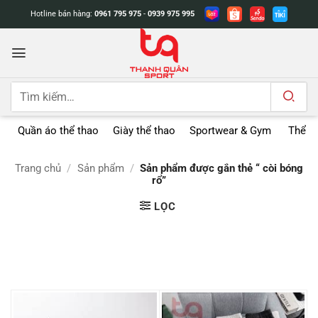
Bỏ
Hotline bán hàng:
0961 795 975
-
0939 975 995
qua
nội
dung
Tìm
kiếm:
Quần áo thể thao
Giày thể thao
Sportwear & Gym
Thể t
Trang chủ
/
Sản phẩm
/
Sản phẩm được gắn thẻ “ còi bóng
rổ”
LỌC