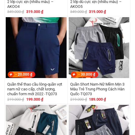
2 lớp cực xịn (nhiều màu) –
2 lớp dù cực xịn (nhiều màu) –
AKOO4
AKOO5
Giá
Giá
Giá
Giá
349.000
₫
319.000
₫
349.000
₫
319.000
₫
gốc
hiện
gốc
hiện
là:
tại
là:
tại
349.000 ₫.
là:
349.000 ₫.
là:
319.000 ₫.
319.000 ₫.
-
20.000
₫
-
30.000
₫
Quần thể thao cầu lông-quần vợt
Quần Short Nam-Nữ Mềm Mịn 3
nam nữ cao cấp, chất lượng,
Màu Trẻ Trung Phong Cách Hàn
chuẩn form mới 2022 -TQ073
Quốc-TQ073
Giá
Giá
Giá
Giá
219.000
₫
199.000
₫
219.000
₫
189.000
₫
gốc
hiện
gốc
hiện
là:
tại
là:
tại
219.000 ₫.
là:
219.000 ₫.
là:
199.000 ₫.
189.000 ₫.