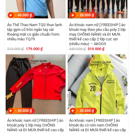
-
40.000
₫
-
30.000
₫
Áo Thể Thao Nam TQS thun lạnh
Áo khoác nam nữ [ FREESHIP ] áo
tập gym cổ tròn ngắn tay vải
khoát may theo yêu cầu poly 2 lớp
thoáng mát co giãn chuẩn form
may CHỐNG NẮNG và ĐI MƯA
nhiều màu TQ79
thiết kế cao cấp 2 lớp cực xịn
(nhiều màu) – AKOO5
Giá
Giá
Giá
Giá
219.000
₫
179.000
₫
349.000
₫
319.000
₫
gốc
hiện
gốc
hiện
là:
tại
là:
tại
219.000 ₫.
là:
349.000 ₫.
là:
179.000 ₫.
319.000 ₫.
-
30.000
₫
-
30.000
₫
Áo khoác nam nữ [ FREESHIP ] áo
Áo khoác nam [ FREESHIP ] áo
khoát poly 2 lớp may CHỐNG
khoát dù có nón nam CHỐNG
NẮNG và ĐI MƯA thiết kế cao cấp
NẮNG và ĐI MƯA thiết kế cao cấp