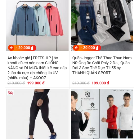
-
20.000
₫
-
20.000
₫
Áo khoác gió [ FREESHIP ] áo
Quần Jogger Thể Thao Thun Nam
khoát dù có nón nam CHỐNG
Nữ Ống Bo Chất Poly 2 Da , Quần
NẮNG và ĐI MƯA thiết kế cao cấp
Dài 3 Sọc Thể Dục-TH55 by
2 lớp dù cực xịn chống tia UV
THANH QUÂN SPORT
(nhiều màu) – AKOO7
Giá
Giá
Giá
Giá
219.000
₫
199.000
₫
219.000
₫
199.000
₫
gốc
hiện
gốc
hiện
là:
tại
là:
tại
219.000 ₫.
là:
219.000 ₫.
là:
199.000 ₫.
199.000 ₫.