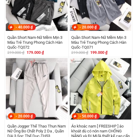
-
40.000
₫
-
20.000
₫
Quần Short Nam-Nữ Mềm Mịn 3
Quần Short Nam-Nữ Mềm Mịn 3
Màu Trẻ Trung Phong Cách Hàn
Màu Trẻ Trung Phong Cách Hàn
Quốc-TQ072
Quốc-TQ071
Giá
Giá
Giá
Giá
219.000
₫
179.000
₫
219.000
₫
199.000
₫
gốc
hiện
gốc
hiện
là:
tại
là:
tại
219.000 ₫.
là:
219.000 ₫.
là:
179.000 ₫.
199.000 ₫.
-
20.000
₫
-
50.000
₫
Quần Jogger Thể Thao Thun Nam
Áo khoác nam [ FREESHIP ] áo
Nữ Ống Bo Chất Poly 2 Da , Quần
khoát dù có nón nam CHỐNG
Dài 3 Sọc Thể Dục-TH53
NẮNG và ĐI MƯA thiết kế cao cấp