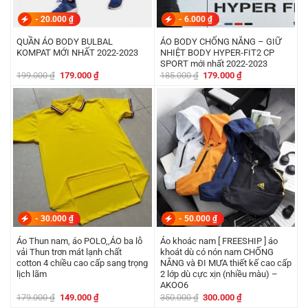
-
20.000
₫
-
6.000
₫
QUẦN ÁO BODY BULBAL
ÁO BODY CHỐNG NẮNG – GIỮ
KOMPAT MỚI NHẤT 2022-2023
NHIỆT BODY HYPER-FIT2 CP
SPORT mới nhất 2022-2023
Giá
Giá
Giá
Giá
199.000
₫
179.000
₫
185.000
₫
179.000
₫
gốc
hiện
gốc
hiện
là:
tại
là:
tại
199.000 ₫.
là:
185.000 ₫.
là:
179.000 ₫.
179.000 ₫.
-
30.000
₫
-
50.000
₫
Áo Thun nam, áo POLO,,ÁO ba lỗ
Áo khoác nam [ FREESHIP ] áo
vải Thun trơn mát lạnh chất
khoát dù có nón nam CHỐNG
cotton 4 chiều cao cấp sang trọng
NẮNG và ĐI MƯA thiết kế cao cấp
lịch lãm
2 lớp dù cực xịn (nhiều màu) –
AKOO6
Giá
Giá
Giá
Giá
179.000
₫
149.000
₫
350.000
₫
300.000
₫
gốc
hiện
gốc
hiện