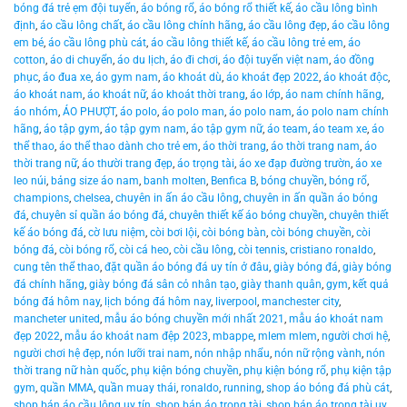
bóng đá trẻ ẹm đội tuyển
,
áo bóng rổ
,
áo bóng rổ thiết kế
,
áo cầu lông bình
định
,
áo cầu lông chất
,
áo cầu lông chính hãng
,
áo cầu lông đẹp
,
áo cầu lông
em bé
,
áo cầu lông phù cát
,
áo cầu lông thiết kế
,
áo cầu lông trẻ em
,
áo
cotton
,
áo di chuyển
,
áo du lịch
,
áo đi chơi
,
áo đội tuyển việt nam
,
áo đồng
phục
,
áo đua xe
,
áo gym nam
,
áo khoát dù
,
áo khoát đẹp 2022
,
áo khoát độc
,
áo khoát nam
,
áo khoát nữ
,
áo khoát thời trang
,
áo lớp
,
áo nam chính hãng
,
áo nhóm
,
ÁO PHƯỢT
,
áo polo
,
áo polo man
,
áo polo nam
,
áo polo nam chính
hãng
,
áo tập gym
,
áo tập gym nam
,
áo tập gym nữ
,
áo team
,
áo team xe
,
áo
thể thao
,
áo thể thao dành cho trẻ em
,
áo thời trang
,
áo thời trang nam
,
áo
thời trang nữ
,
áo thười trang đẹp
,
áo trọng tài
,
áo xe đạp đường trườn
,
áo xe
leo núi
,
bảng size áo nam
,
banh molten
,
Benfica B
,
bóng chuyền
,
bóng rổ
,
champions
,
chelsea
,
chuyên in ấn áo cầu lông
,
chuyên in ấn quần áo bóng
đá
,
chuyên sỉ quần áo bóng đá
,
chuyên thiết kế áo bóng chuyền
,
chuyên thiết
kế áo bóng đá
,
cờ lưu niệm
,
còi bơi lội
,
còi bóng bàn
,
còi bóng chuyền
,
còi
bóng đá
,
còi bóng rổ
,
còi cá heo
,
còi cầu lông
,
còi tennis
,
cristiano ronaldo
,
cung tên thể thao
,
đặt quần áo bóng đá uy tín ở đâu
,
giày bóng đá
,
giày bóng
đá chính hãng
,
giày bóng đá sân cỏ nhân tạo
,
giày thanh quân
,
gym
,
kết quả
bóng đá hôm nay
,
lịch bóng đá hôm nay
,
liverpool
,
manchester city
,
mancheter united
,
mẫu áo bóng chuyền mới nhất 2021
,
mẫu áo khoát nam
đẹp 2022
,
mẫu áo khoát nam đệp 2023
,
mbappe
,
mlem mlem
,
người chơi hệ
,
người chơi hệ đẹp
,
nón lưỡi trai nam
,
nón nhập nhẩu
,
nón nữ rộng vành
,
nón
thời trang nữ hàn quốc
,
phụ kiện bóng chuyền
,
phụ kiện bóng rổ
,
phụ kiện tập
gym
,
quần MMA
,
quần muay thái
,
ronaldo
,
running
,
shop áo bóng đá phù cát
,
shop bán áo cầu lông uy tín
,
shop bán áo trọng tài
,
shop bán áo trọng tài uy