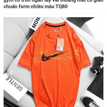
gym cổ tròn ngắn tay vải thoáng mát co giãn
chuẩn form nhiều màu TQ80