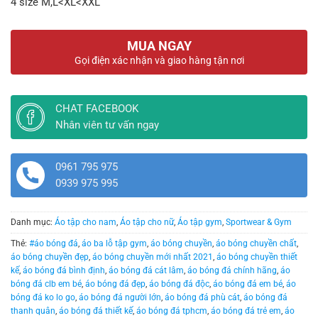
4 size M,L<XL<XXL
MUA NGAY
Gọi điện xác nhận và giao hàng tận nơi
CHAT FACEBOOK
Nhân viên tư vấn ngay
0961 795 975
0939 975 995
Danh mục:
Áo tập cho nam
,
Áo tập cho nữ
,
Áo tập gym
,
Sportwear & Gym
Thẻ:
#áo bóng đá
,
áo ba lỗ tập gym
,
áo bóng chuyền
,
áo bóng chuyền chất
,
áo bóng chuyền đẹp
,
áo bóng chuyền mới nhất 2021
,
áo bóng chuyền thiết
kế
,
áo bóng đá bình định
,
áo bóng đá cát lâm
,
áo bóng đá chính hãng
,
áo
bóng đá clb em bé
,
áo bóng đá đẹp
,
áo bóng đá độc
,
áo bóng đá em bé
,
áo
bóng đá ko lo go
,
áo bóng đá người lớn
,
áo bóng đá phù cát
,
áo bóng đá
thanh quân
,
áo bóng đá thiết kế
,
áo bóng đá tphcm
,
áo bóng đá trẻ em
,
áo