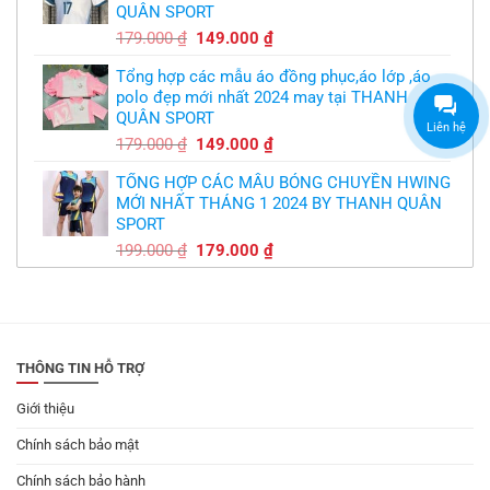
QUÂN SPORT
300.000 ₫.
Giá
Giá
179.000
₫
149.000
₫
gốc
hiện
Tổng hợp các mẫu áo đồng phục,áo lớp ,áo
là:
tại
polo đẹp mới nhất 2024 may tại THANH
179.000 ₫.
là:
QUÂN SPORT
149.000 ₫.
Liên hệ
Giá
Giá
179.000
₫
149.000
₫
gốc
hiện
TỔNG HỢP CÁC MẪU BÓNG CHUYỀN HWING
là:
tại
MỚI NHẤT THÁNG 1 2024 BY THANH QUÂN
179.000 ₫.
là:
SPORT
149.000 ₫.
Giá
Giá
199.000
₫
179.000
₫
gốc
hiện
là:
tại
199.000 ₫.
là:
179.000 ₫.
THÔNG TIN HỖ TRỢ
Giới thiệu
Chính sách bảo mật
Chính sách bảo hành