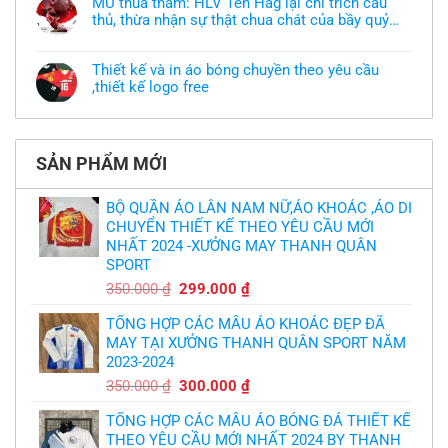
áo
MU thua thảm: HLV Ten Hag lại chỉ trích cầu
luận
thun
thủ, thừa nhận sự thật chua chát của bầy quỷ
ở
đồng
Xưởng
nhỏ
phục
Không
may
nhưng
có
áo
chưa
bình
khoác
Thiết kế và in áo bóng chuyền theo yêu cầu
có
luận
theo
mẫu
,thiết kế logo free
ở
yêu
thì
MU
cầu
Không
phải
thua
thiết
có
làm
thảm:
kế
bình
sao?
HLV
tại
luận
Ten
TPHCM
ở
Hag
SẢN PHẨM MỚI
Thiết
lại
kế
chỉ
và
trích
in
BỘ QUẦN ÁO LÂN NAM NỮ,ÁO KHOÁC ,ÁO DI
cầu
áo
thủ,
CHUYỂN THIẾT KẾ THEO YÊU CẦU MỚI
bóng
thừa
chuyền
nhận
NHẤT 2024 -XƯỞNG MAY THANH QUÂN
theo
sự
yêu
SPORT
thật
cầu
chua
,thiết
Giá
Giá
350.000
₫
299.000
₫
chát
kế
của
gốc
hiện
logo
bầy
free
TỔNG HỢP CÁC MẪU ÁO KHOÁC ĐẸP ĐÃ
là:
tại
quỷ
nhỏ
MAY TẠI XƯỞNG THANH QUÂN SPORT NĂM
350.000 ₫.
là:
2023-2024
299.000 ₫.
Giá
Giá
350.000
₫
300.000
₫
gốc
hiện
TỔNG HỢP CÁC MẪU ÁO BÓNG ĐÁ THIẾT KẾ
là:
tại
THEO YÊU CẦU MỚI NHẤT 2024 BY THANH
350.000 ₫.
là: