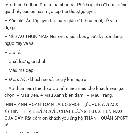
-Áo thun thể thao ôm là lựa chọn rất Phù hợp cho đi chơi cùng
gia đình, bạn bè hay mặc tập thể thao,tập gym.
– Đặc biệt Áo tập gym tạo cảm giác rất thoải mái, dễ vận
động.
– Nhờ ÁO THUN NAM Nữ ôm chuẩn body, cực kỳ tôn dáng,
ngực, tay và vai
– Giá rẻ.
– Chất lượng ổn định.
– Mẫu mã đẹp.
–
Đ ảm bả o
khách sẽ rất ưng ý khi mặc ạ.
– Áo thun nam thể thao Có rất nhiều màu cho khách yêu lựa
chọn: + Màu Đen. + Màu Xanh biển đậm. + Màu Trắng.
-HÌNH ẢNH HOÀN TOÀN LÀ DO SHOP TỰ CHỤP,
C A M K
ẾT
HÌNH THẬT,
ĐẢ M B ẢO
CHẤT LƯỢNG 1 0 0% TIỀN NÀO
CỦA ĐẤY. Rất cảm ơn khách yêu ủng hộ THANH QUÂN SPORT
ạ!