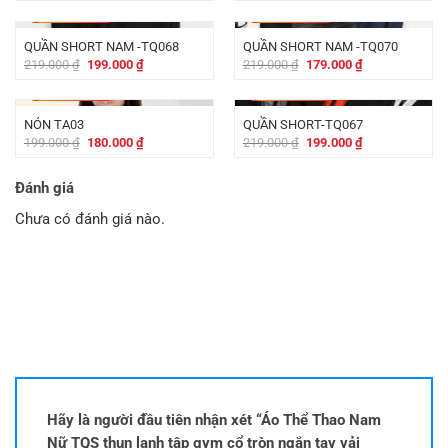
là:
tại
là:
tại
-
20.000
₫
-
40.000
₫
279.000 ₫.
là:
219.000 ₫.
là:
252.000 ₫.
176.000 ₫.
QUẦN SHORT NAM -TQ068
QUẦN SHORT NAM -TQ070
Giá
Giá
Giá
Giá
219.000
₫
199.000
₫
219.000
₫
179.000
₫
gốc
hiện
gốc
hiện
là:
tại
là:
tại
-
19.000
₫
-
20.000
₫
219.000 ₫.
là:
219.000 ₫.
là:
199.000 ₫.
179.000 ₫.
NÓN TA03
QUẦN SHORT-TQ067
Giá
Giá
Giá
Giá
199.000
₫
180.000
₫
219.000
₫
199.000
₫
gốc
hiện
gốc
hiện
là:
tại
là:
tại
199.000 ₫.
là:
219.000 ₫.
là:
Đánh giá
180.000 ₫.
199.000 ₫.
Chưa có đánh giá nào.
Hãy là người đầu tiên nhận xét “Áo Thể Thao Nam
Nữ TQS thun lạnh tập gym cổ tròn ngắn tay vải