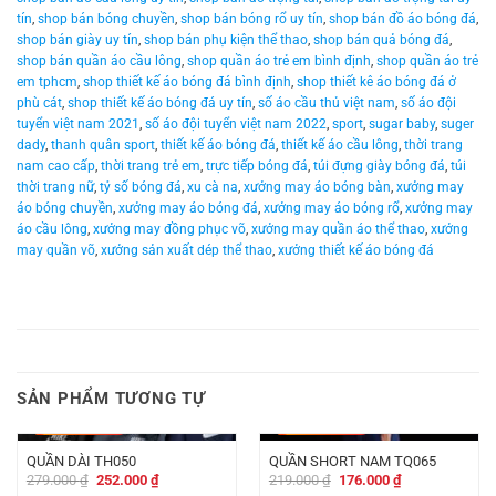
tín
,
shop bán bóng chuyền
,
shop bán bóng rổ uy tín
,
shop bán đồ áo bóng đá
,
shop bán giày uy tín
,
shop bán phụ kiện thể thao
,
shop bán quả bóng đá
,
shop bán quần áo cầu lông
,
shop quần áo trẻ em bình định
,
shop quần áo trẻ
em tphcm
,
shop thiết kế áo bóng đá bình định
,
shop thiết kê áo bóng đá ở
phù cát
,
shop thiết kế áo bóng đá uy tín
,
số áo cầu thủ việt nam
,
số áo đội
tuyển việt nam 2021
,
số áo đội tuyển việt nam 2022
,
sport
,
sugar baby
,
suger
dady
,
thanh quân sport
,
thiết kế áo bóng đá
,
thiết kế áo cầu lông
,
thời trang
nam cao cấp
,
thời trang trẻ em
,
trực tiếp bóng đá
,
túi đựng giày bóng đá
,
túi
thời trang nữ
,
tỷ số bóng đá
,
xu cà na
,
xưởng may áo bóng bàn
,
xưởng may
áo bóng chuyền
,
xưởng may áo bóng đá
,
xưởng may áo bóng rổ
,
xưởng may
áo cầu lông
,
xưởng may đồng phục võ
,
xưởng may quần áo thể thao
,
xưởng
may quần võ
,
xưởng sản xuất dép thể thao
,
xưởng thiết kế áo bóng đá
SẢN PHẨM TƯƠNG TỰ
-
27.000
₫
-
43.000
₫
QUẦN DÀI TH050
QUẦN SHORT NAM TQ065
Giá
Giá
Giá
Giá
279.000
₫
252.000
₫
219.000
₫
176.000
₫
gốc
hiện
gốc
hiện