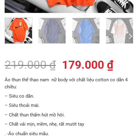
Giá
Giá
219.000
₫
179.000
₫
gốc
hiện
Áo thun thể thao nam nữ body với chất liệu cotton co dãn 4
là:
tại
chiều:
219.000 ₫.
là:
– Siêu co dãn.
– Siêu thoải mái.
179.
– Chất thun thấm hút mồ hôi.
– Chất vải mịn, mềm, nhẹ, rất mướt tay
. -Áo chuẩn siêu mẫu.