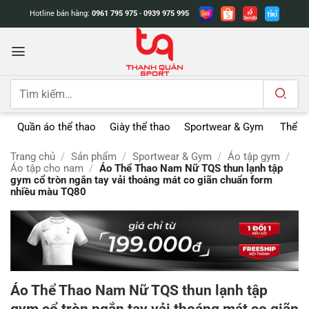
Bỏ
Hotline bán hàng:
0961 795 975
-
0939 975 995
qua
nội
dung
Tìm
kiếm:
Quần áo thể thao
Giày thể thao
Sportwear & Gym
Thể t
Trang chủ
/
Sản phẩm
/
Sportwear & Gym
/
Áo tập gym
/
Áo tập cho nam
/
Áo Thể Thao Nam Nữ TQS thun lạnh tập
gym cổ tròn ngắn tay vải thoáng mát co giãn chuẩn form
nhiều màu TQ80
Áo Thể Thao Nam Nữ TQS thun lạnh tập