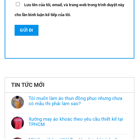
Lưu tên của tôi, email, và trang web trong trình duyệt này
cho lần bình luận kế tiếp của tôi.
TIN TỨC MỚI
Tôi muốn làm áo thun đồng phục nhưng chưa
có mẫu thì phải làm sao?
Không
có
bình
Xưởng may áo khoác theo yêu cầu thiết kế tại
luận
TPHCM
ở
Tôi
Không
muốn
có
làm
bình