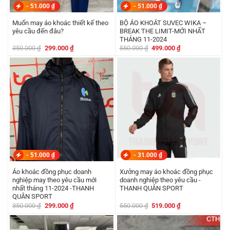
-
51.000
₫
-
51.000
₫
Muốn may áo khoác thiết kế theo
BỘ ÁO KHOÁT SUVEC WIKA –
yêu cầu đến đâu?
BREAK THE LIMIT-MỚI NHẤT
THÁNG 11-2024
Giá
Giá
Giá
Giá
350.000
₫
299.000
₫
550.000
₫
499.000
₫
gốc
hiện
gốc
hiện
là:
tại
là:
tại
350.000 ₫.
là:
550.000 ₫.
là:
299.000 ₫.
499.000 ₫.
-
51.000
₫
-
31.000
₫
Áo khoác đồng phục doanh
Xưởng may áo khoác đồng phục
nghiệp may theo yêu cầu mới
doanh nghiệp theo yêu cầu -
nhất tháng 11-2024 -THANH
THANH QUÂN SPORT
QUÂN SPORT
Giá
Giá
Giá
Giá
350.000
₫
299.000
₫
550.000
₫
519.000
₫
gốc
hiện
gốc
hiện
là:
tại
là:
tại
350.000 ₫.
là:
550.000 ₫.
là:
299.000 ₫.
519.000 ₫.