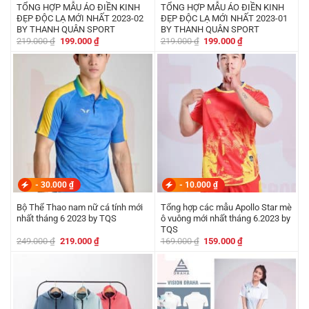
TỔNG HỢP MẪU ÁO ĐIỀN KINH
TỔNG HỢP MẪU ÁO ĐIỀN KINH
ĐẸP ĐỘC LẠ MỚI NHẤT 2023-02
ĐẸP ĐỘC LẠ MỚI NHẤT 2023-01
BY THANH QUÂN SPORT
BY THANH QUÂN SPORT
Giá
Giá
Giá
Giá
219.000
₫
199.000
₫
219.000
₫
199.000
₫
gốc
hiện
gốc
hiện
là:
tại
là:
tại
219.000 ₫.
là:
219.000 ₫.
là:
199.000 ₫.
199.000 ₫.
-
30.000
₫
-
10.000
₫
Bộ Thể Thao nam nữ cá tính mới
Tổng hợp các mẫu Apollo Star mè
nhất tháng 6 2023 by TQS
ô vuông mới nhất tháng 6.2023 by
TQS
Giá
Giá
Giá
Giá
249.000
₫
219.000
₫
169.000
₫
159.000
₫
gốc
hiện
gốc
hiện
là:
tại
là:
tại
249.000 ₫.
là:
169.000 ₫.
là:
219.000 ₫.
159.000 ₫.