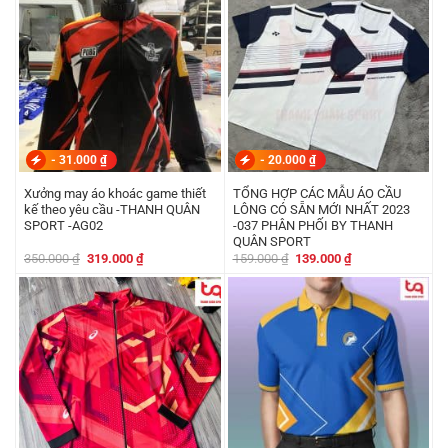
-
31.000
₫
-
20.000
₫
Xưởng may áo khoác game thiết
TỔNG HỢP CÁC MẪU ÁO CẦU
kế theo yêu cầu -THANH QUÂN
LÔNG CÓ SẴN MỚI NHẤT 2023
SPORT -AG02
-037 PHÂN PHỐI BY THANH
QUÂN SPORT
Giá
Giá
Giá
Giá
350.000
₫
319.000
₫
159.000
₫
139.000
₫
gốc
hiện
gốc
hiện
là:
tại
là:
tại
350.000 ₫.
là:
159.000 ₫.
là:
319.000 ₫.
139.000 ₫.