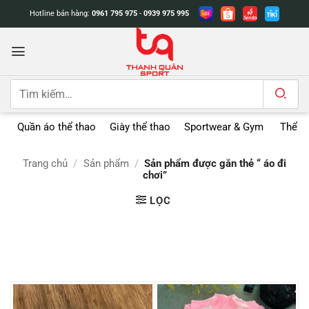
Bỏ
Hotline bán hàng:
0961 795 975
-
0939 975 995
qua
nội
dung
Tìm
kiếm:
Quần áo thể thao
Giày thể thao
Sportwear & Gym
Thể t
Trang chủ
/
Sản phẩm
/
Sản phẩm được gắn thẻ “ áo đi
chơi”
LỌC