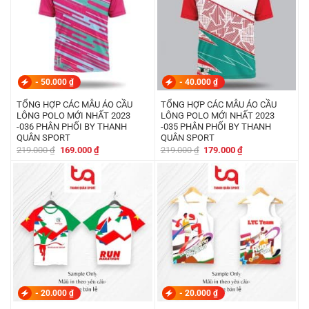
-
50.000
₫
-
40.000
₫
TỔNG HỢP CÁC MẪU ÁO CẦU
TỔNG HỢP CÁC MẪU ÁO CẦU
LÔNG POLO MỚI NHẤT 2023
LÔNG POLO MỚI NHẤT 2023
-036 PHÂN PHỐI BY THANH
-035 PHÂN PHỐI BY THANH
QUÂN SPORT
QUÂN SPORT
Giá
Giá
Giá
Giá
219.000
₫
169.000
₫
219.000
₫
179.000
₫
gốc
hiện
gốc
hiện
là:
tại
là:
tại
219.000 ₫.
là:
219.000 ₫.
là:
169.000 ₫.
179.000 ₫.
-
20.000
₫
-
20.000
₫