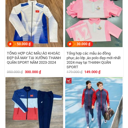
-
50.000
₫
-
30.000
₫
TỔNG HỢP CÁC MẪU ÁO KHOÁC
Tổng hợp các mẫu áo đồng
ĐẸP ĐÃ MAY TẠI XƯỞNG THANH
phục,áo lớp ,áo polo đẹp mới nhất
QUÂN SPORT NĂM 2023-2024
2024 may tại THANH QUÂN
SPORT
Giá
Giá
Giá
Giá
350.000
₫
300.000
₫
179.000
₫
149.000
₫
gốc
hiện
gốc
hiện
là:
tại
là:
tại
350.000 ₫.
là:
179.000 ₫.
là:
300.000 ₫.
149.000 ₫.