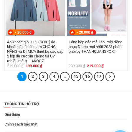
-
20.000
₫
-
20.000
₫
Áo khoác gió [ FREESHIP ] áo
Tổng hợp các mẫu áo Polo đồng
khoát dù có nón nam CHỐNG
phục Draha mới nhất 2023 phân
NẮNG và ĐI MƯA thiết kế cao cấp
phối by THANHQUANSPORT
2 lớp dù cực xịn chống tia UV
(nhiều màu) – AKOO7
Giá
Giá
Giá
Giá
219.000
₫
199.000
₫
239.000
₫
219.000
₫
gốc
hiện
gốc
hiện
là:
tại
là:
tại
1
219.000 ₫.
2
là:
3
4
…
15
16
239.000 ₫.
17
là:
199.000 ₫.
219.000 ₫.
THÔNG TIN HỖ TRỢ
Giới thiệu
Chính sách bảo mật