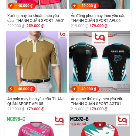
-
40.000
₫
-
40.000
₫
Xưởng may áo khoác theo yêu
Áo đồng phục may theo yêu cầu-
cầu -THANH QUÂN SPORT -AG01
THANH QUÂN SPORT-APL06
Giá
Giá
Giá
Giá
299.000
₫
259.000
₫
219.000
₫
179.000
₫
gốc
hiện
gốc
hiện
là:
tại
là:
tại
299.000 ₫.
là:
219.000 ₫.
là:
259.000 ₫.
179.000 ₫.
-
40.000
₫
-
40.000
₫
Áo polo may theo yêu cầu-THANH
Áo game thủ may theo yêu cầu-
QUÂN SPORT-APL05
THANH QUÂN SPORT-AGT01
Giá
Giá
Giá
Giá
219.000
₫
179.000
₫
219.000
₫
179.000
₫
gốc
hiện
gốc
hiện
là:
tại
là:
tại
219.000 ₫.
là:
219.000 ₫.
là:
179.000 ₫.
179.000 ₫.