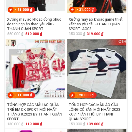
-
31.000
₫
-
31.000
₫
Xưởng may áo khoác đồng phục
Xưởng may áo khoác game thiết
doanh nghiệp theo yêu cầu -
kế theo yêu cầu -THANH QUÂN
THANH QUÂN SPORT
SPORT -AG02
Giá
Giá
Giá
Giá
550.000
₫
519.000
₫
350.000
₫
319.000
₫
gốc
hiện
gốc
hiện
là:
tại
là:
tại
550.000 ₫.
là:
350.000 ₫.
là:
519.000 ₫.
319.000 ₫.
-
11.000
₫
-
20.000
₫
TỔNG HỢP CÁC MẪU ÁO QUẦN
TỔNG HỢP CÁC MẪU ÁO CẦU
TRẺ EM DK SPORT MỚI NHẤT
LÔNG CÓ SẴN MỚI NHẤT 2023
THÁNG 8.2023 BY THANH QUÂN
-037 PHÂN PHỐI BY THANH
SPORT
QUÂN SPORT
Giá
Giá
Giá
Giá
130.000
₫
119.000
₫
159.000
₫
139.000
₫
gốc
hiện
gốc
hiện
là:
tại
là:
tại