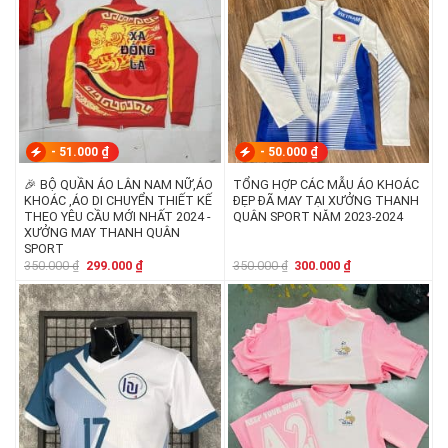
-
51.000
₫
-
50.000
₫
🎉 BỘ QUẦN ÁO LÂN NAM NỮ,ÁO
TỔNG HỢP CÁC MẪU ÁO KHOÁC
KHOÁC ,ÁO DI CHUYỂN THIẾT KẾ
ĐẸP ĐÃ MAY TẠI XƯỞNG THANH
THEO YÊU CẦU MỚI NHẤT 2024 -
QUÂN SPORT NĂM 2023-2024
XƯỞNG MAY THANH QUÂN
SPORT
Giá
Giá
Giá
Giá
350.000
₫
299.000
₫
350.000
₫
300.000
₫
gốc
hiện
gốc
hiện
là:
tại
là:
tại
350.000 ₫.
là:
350.000 ₫.
là:
299.000 ₫.
300.000 ₫.