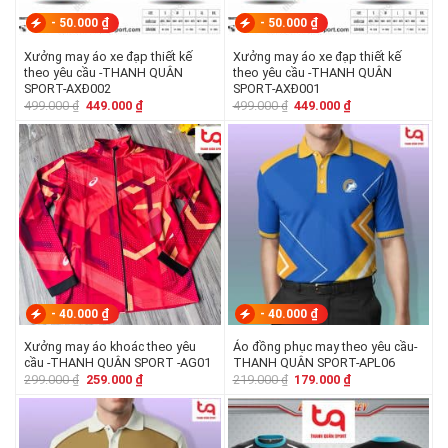
-
50.000
₫
-
50.000
₫
Xưởng may áo xe đạp thiết kế
Xưởng may áo xe đạp thiết kế
theo yêu cầu -THANH QUÂN
theo yêu cầu -THANH QUÂN
SPORT-AXĐ002
SPORT-AXĐ001
Giá
Giá
Giá
Giá
499.000
₫
449.000
₫
499.000
₫
449.000
₫
gốc
hiện
gốc
hiện
là:
tại
là:
tại
499.000 ₫.
là:
499.000 ₫.
là:
449.000 ₫.
449.000 ₫.
-
40.000
₫
-
40.000
₫
Xưởng may áo khoác theo yêu
Áo đồng phục may theo yêu cầu-
cầu -THANH QUÂN SPORT -AG01
THANH QUÂN SPORT-APL06
Giá
Giá
Giá
Giá
299.000
₫
259.000
₫
219.000
₫
179.000
₫
gốc
hiện
gốc
hiện
là:
tại
là:
tại
299.000 ₫.
là:
219.000 ₫.
là:
259.000 ₫.
179.000 ₫.