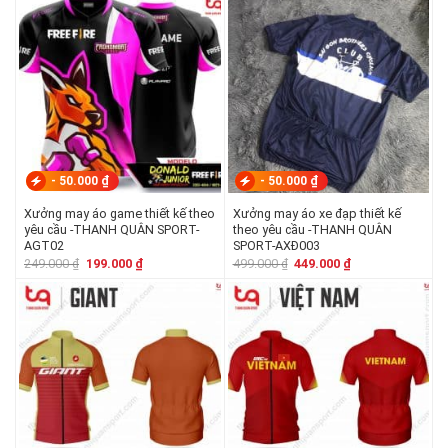
130.000 ₫.
là:
159.000 ₫.
là:
119.000 ₫.
139.000 ₫.
-
50.000
₫
-
50.000
₫
Xưởng may áo game thiết kế theo
Xưởng may áo xe đạp thiết kế
yêu cầu -THANH QUÂN SPORT-
theo yêu cầu -THANH QUÂN
AGT02
SPORT-AXĐ003
Giá
Giá
Giá
Giá
249.000
₫
199.000
₫
499.000
₫
449.000
₫
gốc
hiện
gốc
hiện
là:
tại
là:
tại
249.000 ₫.
là:
499.000 ₫.
là:
199.000 ₫.
449.000 ₫.