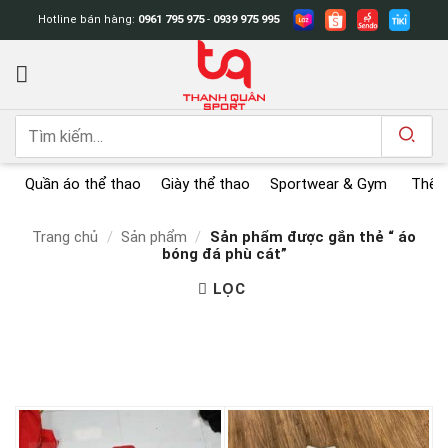
Bỏ
Hotline bán hàng:
0961 795 975
-
0939 975 995
qua
nội
dung
Tìm
kiếm:
Quần áo thể thao
Giày thể thao
Sportwear & Gym
Thể t
Trang chủ
/
Sản phẩm
/
Sản phẩm được gắn thẻ “ áo
bóng đá phù cát”
LỌC