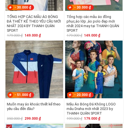
-
30.000
₫
-
30.000
₫
TỔNG HỢP CÁC MẪU ÁO BÓNG
Tổng hợp các mẫu áo đồng
ĐÁ THIẾT KẾ THEO YÊU CẦU MỚI
phục,áo lớp ,áo polo đẹp mới
NHẤT 2024 BY THANH QUÂN
nhất 2024 may tại THANH QUÂN
SPORT
SPORT
Giá
Giá
Giá
Giá
179.000
₫
149.000
₫
179.000
₫
149.000
₫
gốc
hiện
gốc
hiện
là:
tại
là:
tại
179.000 ₫.
là:
179.000 ₫.
là:
149.000 ₫.
149.000 ₫.
-
51.000
₫
-
20.000
₫
Muốn may áo khoác thiết kế theo
Mẫu Áo Bóng Đá Không LOGO
yêu cầu đến đâu?
mẫu Draha mới nhất 2023 by
THANH QUÂN SPORT
Giá
Giá
Giá
Giá
350.000
₫
299.000
₫
199.000
₫
179.000
₫
gốc
hiện
gốc
hiện
là:
tại
là:
tại