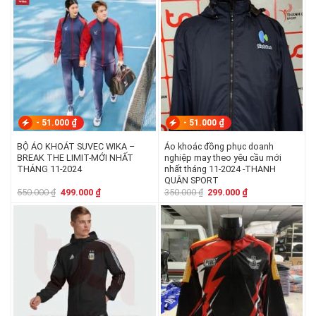
350.000 ₫.
là:
199.000 ₫.
là:
299.000 ₫.
179.000 ₫.
-
51.000
₫
-
51.000
₫
BỘ ÁO KHOÁT SUVEC WIKA –
Áo khoác đồng phục doanh
BREAK THE LIMIT-MỚI NHẤT
nghiệp may theo yêu cầu mới
THÁNG 11-2024
nhất tháng 11-2024 -THANH
QUÂN SPORT
Giá
Giá
Giá
Giá
550.000
₫
499.000
₫
350.000
₫
299.000
₫
gốc
hiện
gốc
hiện
là:
tại
là:
tại
550.000 ₫.
là:
350.000 ₫.
là:
499.000 ₫.
299.000 ₫.