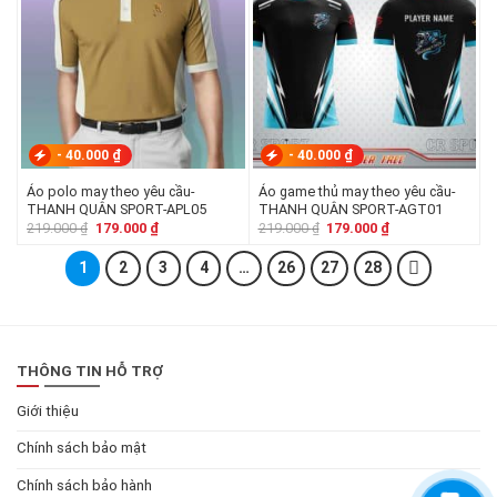
-
40.000
₫
-
40.000
₫
Áo polo may theo yêu cầu-
Áo game thủ may theo yêu cầu-
THANH QUÂN SPORT-APL05
THANH QUÂN SPORT-AGT01
Giá
Giá
Giá
Giá
219.000
₫
179.000
₫
219.000
₫
179.000
₫
gốc
hiện
gốc
hiện
là:
tại
là:
tại
1
219.000 ₫.
2
là:
3
4
…
26
27
219.000 ₫.
28
là:
179.000 ₫.
179.000 ₫.
THÔNG TIN HỖ TRỢ
Giới thiệu
Chính sách bảo mật
Chính sách bảo hành