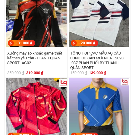
-
31.000
₫
-
20.000
₫
Xưởng may áo khoác game thiết
TỔNG HỢP CÁC MẪU ÁO CẦU
kế theo yêu cầu -THANH QUÂN
LÔNG CÓ SẴN MỚI NHẤT 2023
SPORT -AG02
-037 PHÂN PHỐI BY THANH
QUÂN SPORT
Giá
Giá
Giá
Giá
350.000
₫
319.000
₫
159.000
₫
139.000
₫
gốc
hiện
gốc
hiện
là:
tại
là:
tại
350.000 ₫.
là:
159.000 ₫.
là:
319.000 ₫.
139.000 ₫.