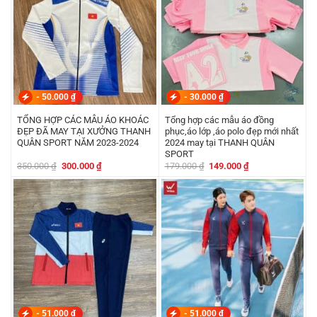
-
50.000
₫
-
30.000
₫
TỔNG HỢP CÁC MẪU ÁO KHOÁC
Tổng hợp các mẫu áo đồng
ĐẸP ĐÃ MAY TẠI XƯỞNG THANH
phục,áo lớp ,áo polo đẹp mới nhất
QUÂN SPORT NĂM 2023-2024
2024 may tại THANH QUÂN
SPORT
Giá
Giá
Giá
Giá
350.000
₫
300.000
₫
179.000
₫
149.000
₫
gốc
hiện
gốc
hiện
là:
tại
là:
tại
350.000 ₫.
là:
179.000 ₫.
là:
300.000 ₫.
149.000 ₫.
-
51.000
₫
-
51.000
₫