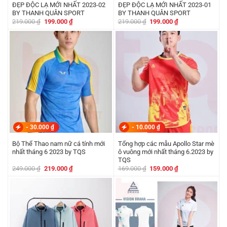
ĐẸP ĐỘC LẠ MỚI NHẤT 2023-02
ĐẸP ĐỘC LẠ MỚI NHẤT 2023-01
BY THANH QUÂN SPORT
BY THANH QUÂN SPORT
Giá
Giá
Giá
Giá
219.000
₫
199.000
₫
219.000
₫
199.000
₫
gốc
hiện
gốc
hiện
là:
tại
là:
tại
219.000 ₫.
là:
219.000 ₫.
là:
199.000 ₫.
199.000 ₫.
-
30.000
₫
-
10.000
₫
Bộ Thể Thao nam nữ cá tính mới
Tổng hợp các mẫu Apollo Star mè
nhất tháng 6 2023 by TQS
ô vuông mới nhất tháng 6.2023 by
TQS
Giá
Giá
Giá
Giá
249.000
₫
219.000
₫
169.000
₫
159.000
₫
gốc
hiện
gốc
hiện
là:
tại
là:
tại
249.000 ₫.
là:
169.000 ₫.
là:
219.000 ₫.
159.000 ₫.