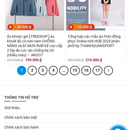
-
20.000
₫
-
20.000
₫
Áo khoác gió [ FREESHIP ] áo
Tổng hợp các mẫu áo Polo đồng
khoát dù có nón nam CHỐNG
phục Draha mới nhất 2023 phân
NẮNG và ĐI MƯA thiết kế cao cấp
phối by THANHQUANSPORT
2 lớp dù cực xịn chống tia UV
(nhiều màu) – AKOO7
Giá
Giá
Giá
Giá
219.000
₫
199.000
₫
239.000
₫
219.000
₫
gốc
hiện
gốc
hiện
là:
tại
là:
tại
1
219.000 ₫.
2
là:
3
4
…
15
16
239.000 ₫.
17
là:
199.000 ₫.
219.000 ₫.
THÔNG TIN HỖ TRỢ
Giới thiệu
Chính sách bảo mật
Chính sách bảo hành