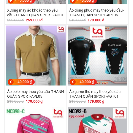
-
40.000
₫
-
40.000
₫
Xưởng may áo khoác theo yêu
Áo đồng phục may theo yêu cầu-
cầu -THANH QUÂN SPORT -AG01
THANH QUÂN SPORT-APL06
Giá
Giá
Giá
Giá
299.000
₫
259.000
₫
219.000
₫
179.000
₫
gốc
hiện
gốc
hiện
là:
tại
là:
tại
299.000 ₫.
là:
219.000 ₫.
là:
259.000 ₫.
179.000 ₫.
-
40.000
₫
-
40.000
₫
Áo polo may theo yêu cầu-THANH
Áo game thủ may theo yêu cầu-
QUÂN SPORT-APL05
THANH QUÂN SPORT-AGT01
Giá
Giá
Giá
Giá
219.000
₫
179.000
₫
219.000
₫
179.000
₫
gốc
hiện
gốc
hiện
là:
tại
là:
tại
219.000 ₫.
là:
219.000 ₫.
là:
179.000 ₫.
179.000 ₫.