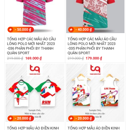
-
50.000
₫
-
40.000
₫
TỔNG HỢP CÁC MẪU ÁO CẦU
TỔNG HỢP CÁC MẪU ÁO CẦU
LÔNG POLO MỚI NHẤT 2023
LÔNG POLO MỚI NHẤT 2023
-036 PHÂN PHỐI BY THANH
-035 PHÂN PHỐI BY THANH
QUÂN SPORT
QUÂN SPORT
Giá
Giá
Giá
Giá
219.000
₫
169.000
₫
219.000
₫
179.000
₫
gốc
hiện
gốc
hiện
là:
tại
là:
tại
219.000 ₫.
là:
219.000 ₫.
là:
169.000 ₫.
179.000 ₫.
-
20.000
₫
-
20.000
₫
TỔNG HỢP MẪU ÁO ĐIỀN KINH
TỔNG HỢP MẪU ÁO ĐIỀN KINH