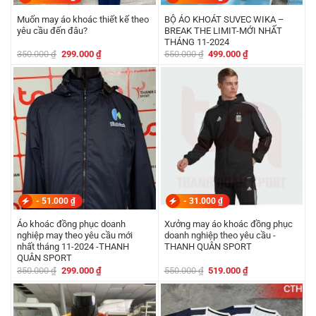
Muốn may áo khoác thiết kế theo
BỘ ÁO KHOÁT SUVEC WIKA –
yêu cầu đến đâu?
BREAK THE LIMIT-MỚI NHẤT
THÁNG 11-2024
Giá
Giá
Giá
Giá
350.000
₫
299.000
₫
550.000
₫
499.000
₫
gốc
hiện
gốc
hiện
là:
tại
là:
tại
350.000 ₫.
là:
550.000 ₫.
là:
299.000 ₫.
499.000 ₫.
-
51.000
₫
-
31.000
₫
Áo khoác đồng phục doanh
Xưởng may áo khoác đồng phục
nghiệp may theo yêu cầu mới
doanh nghiệp theo yêu cầu -
nhất tháng 11-2024 -THANH
THANH QUÂN SPORT
QUÂN SPORT
Giá
Giá
Giá
Giá
350.000
₫
299.000
₫
550.000
₫
519.000
₫
gốc
hiện
gốc
hiện
là:
tại
là:
tại
350.000 ₫.
là:
550.000 ₫.
là:
299.000 ₫.
519.000 ₫.