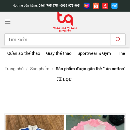
Bỏ
Hotline bán hàng:
0961 795 975
-
0939 975 995
qua
nội
dung
Tìm
kiếm:
Quần áo thể thao
Giày thể thao
Sportwear & Gym
Thể t
Trang chủ
/
Sản phẩm
/
Sản phẩm được gắn thẻ “ áo cotton”
LỌC