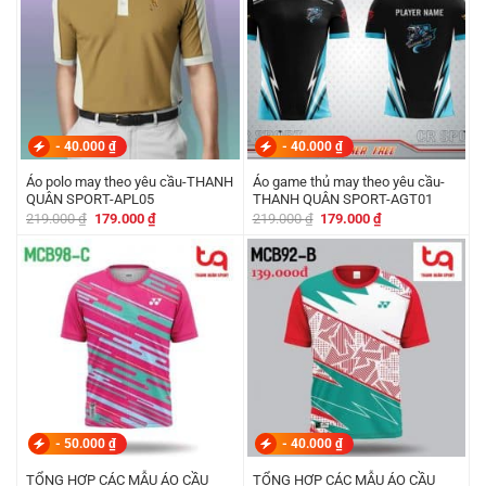
-
40.000
₫
-
40.000
₫
Áo polo may theo yêu cầu-THANH
Áo game thủ may theo yêu cầu-
QUÂN SPORT-APL05
THANH QUÂN SPORT-AGT01
Giá
Giá
Giá
Giá
219.000
₫
179.000
₫
219.000
₫
179.000
₫
gốc
hiện
gốc
hiện
là:
tại
là:
tại
219.000 ₫.
là:
219.000 ₫.
là:
179.000 ₫.
179.000 ₫.
-
50.000
₫
-
40.000
₫
TỔNG HỢP CÁC MẪU ÁO CẦU
TỔNG HỢP CÁC MẪU ÁO CẦU