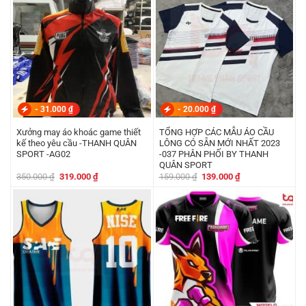
-
31.000
₫
-
20.000
₫
Xưởng may áo khoác game thiết
TỔNG HỢP CÁC MẪU ÁO CẦU
kế theo yêu cầu -THANH QUÂN
LÔNG CÓ SẴN MỚI NHẤT 2023
SPORT -AG02
-037 PHÂN PHỐI BY THANH
QUÂN SPORT
Giá
Giá
Giá
Giá
350.000
₫
319.000
₫
159.000
₫
139.000
₫
gốc
hiện
gốc
hiện
là:
tại
là:
tại
350.000 ₫.
là:
159.000 ₫.
là:
319.000 ₫.
139.000 ₫.