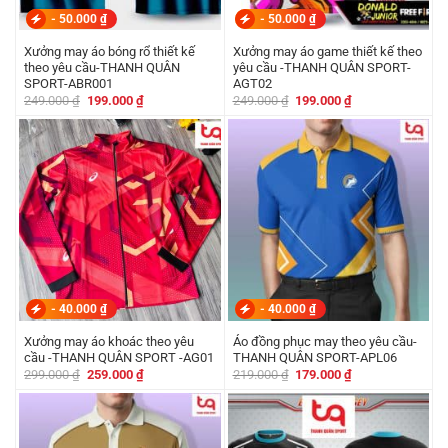
-
50.000
₫
-
50.000
₫
Xưởng may áo bóng rổ thiết kế
Xưởng may áo game thiết kế theo
theo yêu cầu-THANH QUÂN
yêu cầu -THANH QUÂN SPORT-
SPORT-ABR001
AGT02
Giá
Giá
Giá
Giá
249.000
₫
199.000
₫
249.000
₫
199.000
₫
gốc
hiện
gốc
hiện
là:
tại
là:
tại
249.000 ₫.
là:
249.000 ₫.
là:
199.000 ₫.
199.000 ₫.
-
40.000
₫
-
40.000
₫
Xưởng may áo khoác theo yêu
Áo đồng phục may theo yêu cầu-
cầu -THANH QUÂN SPORT -AG01
THANH QUÂN SPORT-APL06
Giá
Giá
Giá
Giá
299.000
₫
259.000
₫
219.000
₫
179.000
₫
gốc
hiện
gốc
hiện
là:
tại
là:
tại
299.000 ₫.
là:
219.000 ₫.
là:
259.000 ₫.
179.000 ₫.