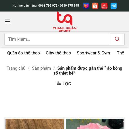
Bỏ
Hotline bán hàng:
0961 795 975
-
0939 975 995
qua
nội
dung
Tìm
kiếm:
Quần áo thể thao
Giày thể thao
Sportwear & Gym
Thể t
Trang chủ
/
Sản phẩm
/
Sản phẩm được gắn thẻ “ áo bóng
rổ thiết kế”
LỌC