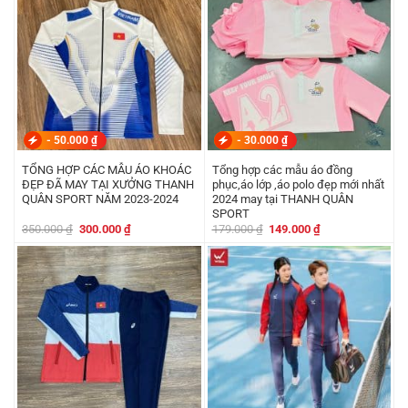
-
50.000
₫
-
30.000
₫
TỔNG HỢP CÁC MẪU ÁO KHOÁC
Tổng hợp các mẫu áo đồng
ĐẸP ĐÃ MAY TẠI XƯỞNG THANH
phục,áo lớp ,áo polo đẹp mới nhất
QUÂN SPORT NĂM 2023-2024
2024 may tại THANH QUÂN
SPORT
Giá
Giá
Giá
Giá
350.000
₫
300.000
₫
179.000
₫
149.000
₫
gốc
hiện
gốc
hiện
là:
tại
là:
tại
350.000 ₫.
là:
179.000 ₫.
là:
300.000 ₫.
149.000 ₫.