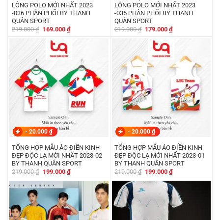
LÔNG POLO MỚI NHẤT 2023
LÔNG POLO MỚI NHẤT 2023
-036 PHÂN PHỐI BY THANH
-035 PHÂN PHỐI BY THANH
QUÂN SPORT
QUÂN SPORT
Giá
Giá
Giá
Giá
219.000
₫
169.000
₫
219.000
₫
179.000
₫
gốc
hiện
gốc
hiện
là:
tại
là:
tại
219.000 ₫.
là:
219.000 ₫.
là:
169.000 ₫.
179.000 ₫.
-
20.000
₫
-
20.000
₫
TỔNG HỢP MẪU ÁO ĐIỀN KINH
TỔNG HỢP MẪU ÁO ĐIỀN KINH
ĐẸP ĐỘC LẠ MỚI NHẤT 2023-02
ĐẸP ĐỘC LẠ MỚI NHẤT 2023-01
BY THANH QUÂN SPORT
BY THANH QUÂN SPORT
Giá
Giá
Giá
Giá
219.000
₫
199.000
₫
219.000
₫
199.000
₫
gốc
hiện
gốc
hiện
là:
tại
là:
tại
219.000 ₫.
là:
219.000 ₫.
là:
199.000 ₫.
199.000 ₫.