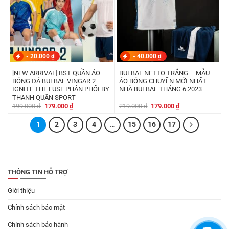
-
20.000
₫
-
40.000
₫
[NEW ARRIVAL] BST QUẦN ÁO
BULBAL NETTO TRẮNG – MẪU
BÓNG ĐÁ BULBAL VINGAR 2 –
ÁO BÓNG CHUYỀN MỚI NHẤT
IGNITE THE FUSE PHÂN PHỐI BY
NHÀ BULBAL THÁNG 6.2023
THANH QUÂN SPORT
Giá
Giá
Giá
Giá
199.000
₫
179.000
₫
219.000
₫
179.000
₫
gốc
hiện
gốc
hiện
là:
tại
là:
tại
1
199.000 ₫.
2
là:
3
4
…
15
16
219.000 ₫.
17
là:
179.000 ₫.
179.000 ₫.
THÔNG TIN HỖ TRỢ
Giới thiệu
Chính sách bảo mật
Chính sách bảo hành