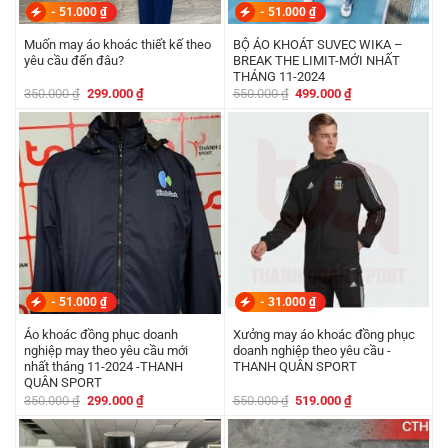
-
51.000
₫
-
51.000
₫
Muốn may áo khoác thiết kế theo
BỘ ÁO KHOÁT SUVEC WIKA –
yêu cầu đến đâu?
BREAK THE LIMIT-MỚI NHẤT
THÁNG 11-2024
Giá
Giá
Giá
Giá
350.000
₫
299.000
₫
550.000
₫
499.000
₫
gốc
hiện
gốc
hiện
là:
tại
là:
tại
350.000 ₫.
là:
550.000 ₫.
là:
299.000 ₫.
499.000 ₫.
-
51.000
₫
-
31.000
₫
Áo khoác đồng phục doanh
Xưởng may áo khoác đồng phục
nghiệp may theo yêu cầu mới
doanh nghiệp theo yêu cầu -
nhất tháng 11-2024 -THANH
THANH QUÂN SPORT
QUÂN SPORT
Giá
Giá
Giá
Giá
350.000
₫
299.000
₫
550.000
₫
519.000
₫
gốc
hiện
gốc
hiện
là:
tại
là:
tại
350.000 ₫.
là:
550.000 ₫.
là:
299.000 ₫.
519.000 ₫.