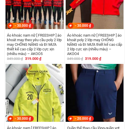
-
30.000
₫
-
30.000
₫
Áo khoác nam nữ [ FREESHIP ] áo
Áo khoác nam nữ [ FREESHIP ] áo
khoát may theo yêu cầu poly 2 lớp
khoát poly 2 lớp may CHỐNG
may CHỐNG NẮNG và ĐI MƯA
NẮNG và ĐI MƯA thiết kế cao cấp
thiết kế cao cấp 2 lớp cực xịn
2 lớp cực xịn (nhiều màu) –
(nhiều màu) – AKOO5
AKOO4
Giá
Giá
Giá
Giá
349.000
₫
319.000
₫
349.000
₫
319.000
₫
gốc
hiện
gốc
hiện
là:
tại
là:
tại
349.000 ₫.
là:
349.000 ₫.
là:
319.000 ₫.
319.000 ₫.
-
30.000
₫
-
20.000
₫
Áo khoác nam [ FREESHIP ] áo
Quần thể thao cầu lông-quần vợt