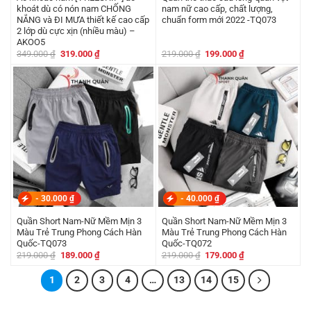
khoát dù có nón nam CHỐNG
nam nữ cao cấp, chất lượng,
NẮNG và ĐI MƯA thiết kế cao cấp
chuẩn form mới 2022 -TQ073
2 lớp dù cực xịn (nhiều màu) –
AKOO5
Giá
Giá
Giá
Giá
349.000
₫
319.000
₫
219.000
₫
199.000
₫
gốc
hiện
gốc
hiện
là:
tại
là:
tại
349.000 ₫.
là:
219.000 ₫.
là:
319.000 ₫.
199.000 ₫.
-
30.000
₫
-
40.000
₫
Quần Short Nam-Nữ Mềm Mịn 3
Quần Short Nam-Nữ Mềm Mịn 3
Màu Trẻ Trung Phong Cách Hàn
Màu Trẻ Trung Phong Cách Hàn
Quốc-TQ073
Quốc-TQ072
Giá
Giá
Giá
Giá
219.000
₫
189.000
₫
219.000
₫
179.000
₫
gốc
hiện
gốc
hiện
là:
tại
là:
tại
1
219.000 ₫.
2
là:
3
4
…
13
14
219.000 ₫.
15
là:
189.000 ₫.
179.000 ₫.