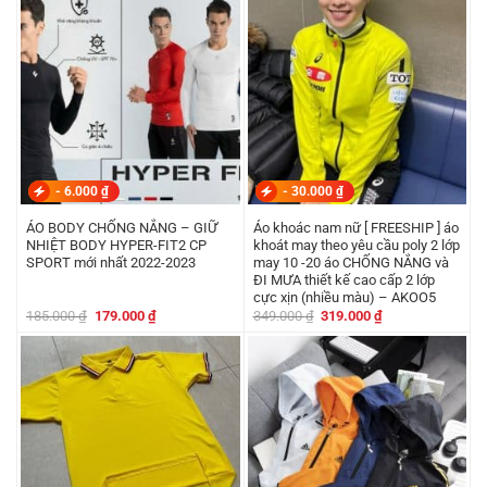
219.000 ₫.
là:
199.000 ₫.
là:
199.000 ₫.
179.000 ₫.
-
6.000
₫
-
30.000
₫
ÁO BODY CHỐNG NẮNG – GIỮ
Áo khoác nam nữ [ FREESHIP ] áo
NHIỆT BODY HYPER-FIT2 CP
khoát may theo yêu cầu poly 2 lớp
SPORT mới nhất 2022-2023
may 10 -20 áo CHỐNG NẮNG và
ĐI MƯA thiết kế cao cấp 2 lớp
cực xịn (nhiều màu) – AKOO5
Giá
Giá
Giá
Giá
185.000
₫
179.000
₫
349.000
₫
319.000
₫
gốc
hiện
gốc
hiện
là:
tại
là:
tại
185.000 ₫.
là:
349.000 ₫.
là:
179.000 ₫.
319.000 ₫.