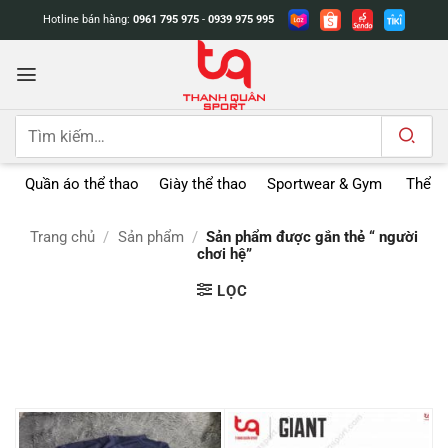
Bỏ
Hotline bán hàng:
0961 795 975
-
0939 975 995
qua
nội
dung
Tìm
kiếm:
Quần áo thể thao
Giày thể thao
Sportwear & Gym
Thể t
Trang chủ
/
Sản phẩm
/
Sản phẩm được gắn thẻ “ người
chơi hệ”
LỌC