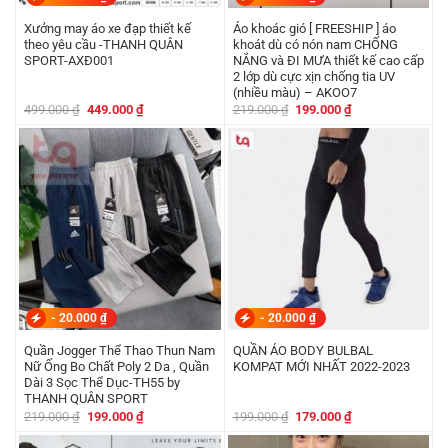
Xưởng may áo xe đạp thiết kế
Áo khoác gió [ FREESHIP ] áo
theo yêu cầu -THANH QUÂN
khoát dù có nón nam CHỐNG
SPORT-AXĐ001
NẮNG và ĐI MƯA thiết kế cao cấp
2 lớp dù cực xịn chống tia UV
(nhiều màu) – AKOO7
Giá
Giá
Giá
Giá
499.000
₫
449.000
₫
219.000
₫
199.000
₫
gốc
hiện
gốc
hiện
là:
tại
là:
tại
499.000 ₫.
là:
219.000 ₫.
là:
449.000 ₫.
199.000 ₫.
-
20.000
₫
-
20.000
₫
Quần Jogger Thể Thao Thun Nam
QUẦN ÁO BODY BULBAL
Nữ Ống Bo Chất Poly 2 Da , Quần
KOMPAT MỚI NHẤT 2022-2023
Dài 3 Sọc Thể Dục-TH55 by
THANH QUÂN SPORT
Giá
Giá
Giá
Giá
219.000
₫
199.000
₫
199.000
₫
179.000
₫
gốc
hiện
gốc
hiện
là:
tại
là:
tại