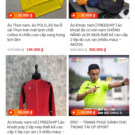
-
30.000
₫
-
50.000
₫
Áo Thun nam, áo POLO,,ÁO ba lỗ
Áo khoác nam [ FREESHIP ] áo
vải Thun trơn mát lạnh chất
khoát dù có nón nam CHỐNG
cotton 4 chiều cao cấp sang trọng
NẮNG và ĐI MƯA thiết kế cao cấp
lịch lãm
2 lớp dù cực xịn (nhiều màu) –
AKOO6
Giá
Giá
Giá
Giá
179.000
₫
149.000
₫
350.000
₫
300.000
₫
gốc
hiện
gốc
hiện
là:
tại
là:
tại
179.000 ₫.
là:
350.000 ₫.
là:
149.000 ₫.
300.000 ₫.
-
50.000
₫
-
24.000
₫
Áo khoác nam nữ [ FREESHIP ] áo
ERIC – TRANG PHỤC DÀNH CHO
khoát poly 2 lớp may thiết kế cao
TRỌNG TÀI CP SPORT
cấp 2 lớp cực xịn ( 3 nhiều màu) –