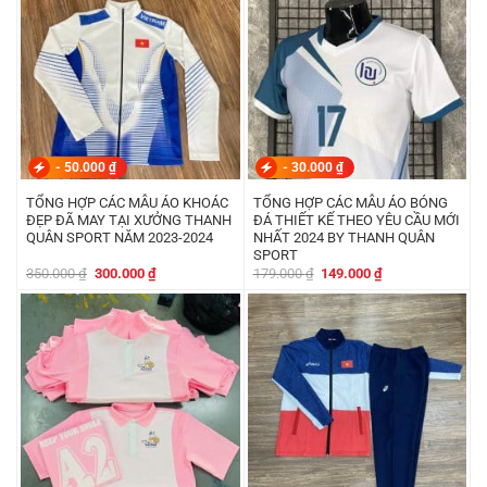
-
50.000
₫
-
30.000
₫
TỔNG HỢP CÁC MẪU ÁO KHOÁC
TỔNG HỢP CÁC MẪU ÁO BÓNG
ĐẸP ĐÃ MAY TẠI XƯỞNG THANH
ĐÁ THIẾT KẾ THEO YÊU CẦU MỚI
QUÂN SPORT NĂM 2023-2024
NHẤT 2024 BY THANH QUÂN
SPORT
Giá
Giá
Giá
Giá
350.000
₫
300.000
₫
179.000
₫
149.000
₫
gốc
hiện
gốc
hiện
là:
tại
là:
tại
350.000 ₫.
là:
179.000 ₫.
là:
300.000 ₫.
149.000 ₫.