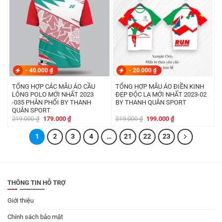
-
40.000
₫
-
20.000
₫
TỔNG HỢP CÁC MẪU ÁO CẦU
TỔNG HỢP MẪU ÁO ĐIỀN KINH
LÔNG POLO MỚI NHẤT 2023
ĐẸP ĐỘC LẠ MỚI NHẤT 2023-02
-035 PHÂN PHỐI BY THANH
BY THANH QUÂN SPORT
QUÂN SPORT
Giá
Giá
Giá
Giá
219.000
₫
179.000
₫
219.000
₫
199.000
₫
gốc
hiện
gốc
hiện
là:
tại
là:
tại
1
219.000 ₫.
2
là:
3
4
…
21
22
219.000 ₫.
23
là:
179.000 ₫.
199.000 ₫.
THÔNG TIN HỖ TRỢ
Giới thiệu
Chính sách bảo mật