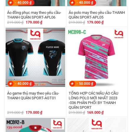
-
40.000
₫
-
40.000
₫
Áo đồng phục may theo yêu cầu-
Áo polo may theo yêu cầu-THANH
THANH QUÂN SPORT-APL06
QUÂN SPORT-APL05
Giá
Giá
Giá
Giá
219.000
₫
179.000
₫
219.000
₫
179.000
₫
gốc
hiện
gốc
hiện
là:
tại
là:
tại
219.000 ₫.
là:
219.000 ₫.
là:
179.000 ₫.
179.000 ₫.
-
40.000
₫
-
50.000
₫
Áo game thủ may theo yêu cầu-
TỔNG HỢP CÁC MẪU ÁO CẦU
THANH QUÂN SPORT-AGT01
LÔNG POLO MỚI NHẤT 2023
-036 PHÂN PHỐI BY THANH
QUÂN SPORT
Giá
Giá
Giá
Giá
219.000
₫
179.000
₫
219.000
₫
169.000
₫
gốc
hiện
gốc
hiện
là:
tại
là:
tại
219.000 ₫.
là:
219.000 ₫.
là:
179.000 ₫.
169.000 ₫.