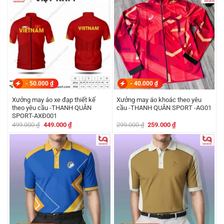
449.000 ₫.
449.000 ₫.
-
50.000
₫
-
40.000
₫
Xưởng may áo xe đạp thiết kế
Xưởng may áo khoác theo yêu
theo yêu cầu -THANH QUÂN
cầu -THANH QUÂN SPORT -AG01
SPORT-AXĐ001
Giá
Giá
Giá
Giá
499.000
₫
449.000
₫
299.000
₫
259.000
₫
gốc
hiện
gốc
hiện
là:
tại
là:
tại
499.000 ₫.
là:
299.000 ₫.
là:
449.000 ₫.
259.000 ₫.