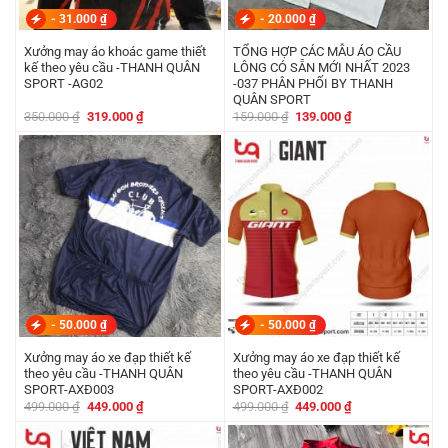
-
31.000
₫
-
20.000
₫
Xưởng may áo khoác game thiết
TỔNG HỢP CÁC MẪU ÁO CẦU
kế theo yêu cầu -THANH QUÂN
LÔNG CÓ SẴN MỚI NHẤT 2023
SPORT -AG02
-037 PHÂN PHỐI BY THANH
QUÂN SPORT
Giá
Giá
Giá
Giá
350.000
₫
319.000
₫
159.000
₫
139.000
₫
gốc
hiện
gốc
hiện
là:
tại
là:
tại
350.000 ₫.
là:
159.000 ₫.
là:
319.000 ₫.
139.000 ₫.
-
50.000
₫
-
50.000
₫
Xưởng may áo xe đạp thiết kế
Xưởng may áo xe đạp thiết kế
theo yêu cầu -THANH QUÂN
theo yêu cầu -THANH QUÂN
SPORT-AXĐ003
SPORT-AXĐ002
Giá
Giá
Giá
Giá
499.000
₫
449.000
₫
499.000
₫
449.000
₫
gốc
hiện
gốc
hiện
là:
tại
là:
tại
499.000 ₫.
là:
499.000 ₫.
là: