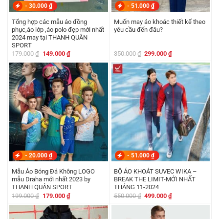
-
30.000
₫
-
51.000
₫
Tổng hợp các mẫu áo đồng
Muốn may áo khoác thiết kế theo
phục,áo lớp ,áo polo đẹp mới nhất
yêu cầu đến đâu?
2024 may tại THANH QUÂN
SPORT
Giá
Giá
Giá
Giá
179.000
₫
149.000
₫
350.000
₫
299.000
₫
gốc
hiện
gốc
hiện
là:
tại
là:
tại
179.000 ₫.
là:
350.000 ₫.
là:
149.000 ₫.
299.000 ₫.
-
20.000
₫
-
51.000
₫
Mẫu Áo Bóng Đá Không LOGO
BỘ ÁO KHOÁT SUVEC WIKA –
mẫu Draha mới nhất 2023 by
BREAK THE LIMIT-MỚI NHẤT
THANH QUÂN SPORT
THÁNG 11-2024
Giá
Giá
Giá
Giá
199.000
₫
179.000
₫
550.000
₫
499.000
₫
gốc
hiện
gốc
hiện
là:
tại
là:
tại
199.000 ₫.
là:
550.000 ₫.
là:
179.000 ₫.
499.000 ₫.