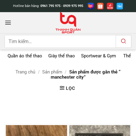
Bỏ
Hotline bán hàng:
0961 795 975
-
0939 975 995
qua
nội
dung
Tìm
kiếm:
Quần áo thể thao
Giày thể thao
Sportwear & Gym
Thể t
Trang chủ
/
Sản phẩm
/
Sản phẩm được gắn thẻ “
manchester city”
LỌC