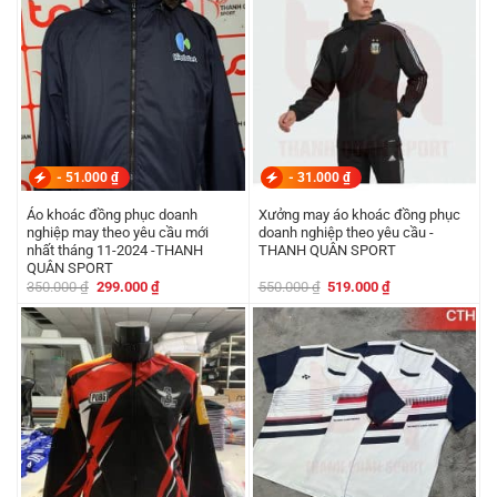
-
51.000
₫
-
31.000
₫
Áo khoác đồng phục doanh
Xưởng may áo khoác đồng phục
nghiệp may theo yêu cầu mới
doanh nghiệp theo yêu cầu -
nhất tháng 11-2024 -THANH
THANH QUÂN SPORT
QUÂN SPORT
Giá
Giá
Giá
Giá
350.000
₫
299.000
₫
550.000
₫
519.000
₫
gốc
hiện
gốc
hiện
là:
tại
là:
tại
350.000 ₫.
là:
550.000 ₫.
là:
299.000 ₫.
519.000 ₫.