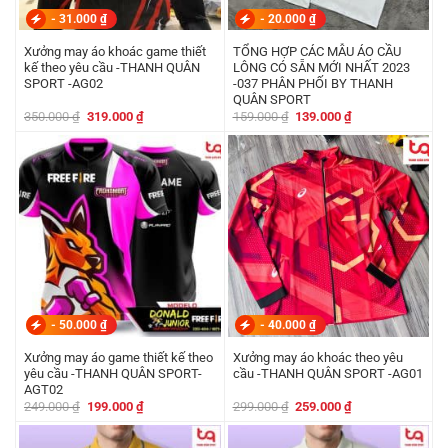
-
31.000
₫
-
20.000
₫
Xưởng may áo khoác game thiết
TỔNG HỢP CÁC MẪU ÁO CẦU
kế theo yêu cầu -THANH QUÂN
LÔNG CÓ SẴN MỚI NHẤT 2023
SPORT -AG02
-037 PHÂN PHỐI BY THANH
QUÂN SPORT
Giá
Giá
Giá
Giá
350.000
₫
319.000
₫
159.000
₫
139.000
₫
gốc
hiện
gốc
hiện
là:
tại
là:
tại
350.000 ₫.
là:
159.000 ₫.
là:
319.000 ₫.
139.000 ₫.
-
50.000
₫
-
40.000
₫
Xưởng may áo game thiết kế theo
Xưởng may áo khoác theo yêu
yêu cầu -THANH QUÂN SPORT-
cầu -THANH QUÂN SPORT -AG01
AGT02
Giá
Giá
Giá
Giá
249.000
₫
199.000
₫
299.000
₫
259.000
₫
gốc
hiện
gốc
hiện
là:
tại
là:
tại
249.000 ₫.
là:
299.000 ₫.
là: