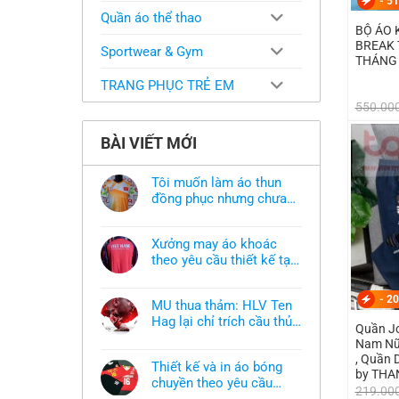
-
51
Quần áo thể thao
BỘ ÁO 
BREAK 
Sportwear & Gym
THÁNG 
TRANG PHỤC TRẺ EM
550.00
BÀI VIẾT MỚI
Tôi muốn làm áo thun
đồng phục nhưng chưa
có mẫu thì phải làm sao?
Không
có
bình
Xưởng may áo khoác
luận
ở
theo yêu cầu thiết kế tại
Tôi
TPHCM
Không
muốn
có
làm
bình
-
20
áo
MU thua thảm: HLV Ten
luận
thun
ở
Hag lại chỉ trích cầu thủ,
đồng
Quần J
Xưởng
phục
thừa nhận sự thật chua
Không
may
Nam Nữ 
nhưng
có
áo
chát của bầy quỷ nhỏ
chưa
, Quần 
bình
khoác
có
Thiết kế và in áo bóng
luận
theo
by THA
mẫu
ở
chuyền theo yêu cầu
yêu
thì
219.00
MU
cầu
phải