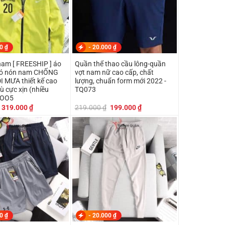
00
₫
-
20.000
₫
nam [ FREESHIP ] áo
Quần thể thao cầu lông-quần
có nón nam CHỐNG
vợt nam nữ cao cấp, chất
I MƯA thiết kế cao
lượng, chuẩn form mới 2022 -
dù cực xịn (nhiều
TQ073
KOO5
Giá
Giá
Giá
Giá
319.000
₫
219.000
₫
199.000
₫
gốc
hiện
gốc
hiện
là:
tại
là:
tại
349.000 ₫.
là:
219.000 ₫.
là:
319.000 ₫.
199.000 ₫.
00
₫
-
20.000
₫