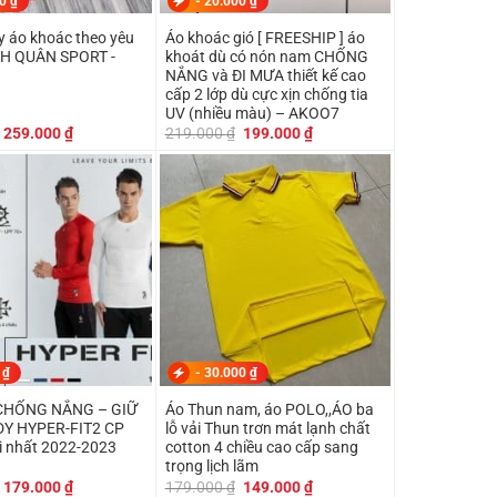
00
₫
-
20.000
₫
 áo khoác theo yêu
Áo khoác gió [ FREESHIP ] áo
NH QUÂN SPORT -
khoát dù có nón nam CHỐNG
NẮNG và ĐI MƯA thiết kế cao
cấp 2 lớp dù cực xịn chống tia
UV (nhiều màu) – AKOO7
Giá
Giá
Giá
Giá
259.000
₫
219.000
₫
199.000
₫
gốc
hiện
gốc
hiện
là:
tại
là:
tại
299.000 ₫.
là:
219.000 ₫.
là:
259.000 ₫.
199.000 ₫.
0
₫
-
30.000
₫
CHỐNG NẮNG – GIỮ
Áo Thun nam, áo POLO,,ÁO ba
DY HYPER-FIT2 CP
lỗ vải Thun trơn mát lạnh chất
 nhất 2022-2023
cotton 4 chiều cao cấp sang
trọng lịch lãm
Giá
Giá
Giá
Giá
179.000
₫
179.000
₫
149.000
₫