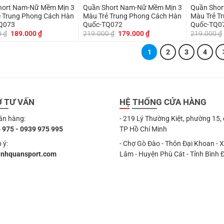
hort Nam-Nữ Mềm Mịn 3
Quần Short Nam-Nữ Mềm Mịn 3
Quần Short Na
 Trung Phong Cách Hàn
Màu Trẻ Trung Phong Cách Hàn
Màu Trẻ T
Q073
Quốc-TQ072
Quốc-TQ0
Giá
Giá
Giá
Giá
0
₫
189.000
₫
219.000
₫
179.000
₫
219.000
₫
gốc
hiện
gốc
hiện
là:
tại
là:
tại
1
2
3
4
219.000 ₫.
là:
219.000 ₫.
là:
189.000 ₫.
179.000 ₫.
Ợ TƯ VẤN
HỆ THỐNG CỬA HÀNG
án hàng:
- 219 Lý Thường Kiệt, phường 15,
 975 - 0939 975 995
TP Hồ Chí Minh
 ý:
- Chợ Gò Đào - Thôn Đại Khoan - 
anhquansport.com
Lâm - Huyện Phù Cát - Tỉnh Bình 