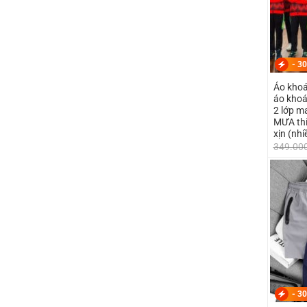
-
30
Áo khoá
áo khoát
2 lớp 
MƯA thi
xịn (nh
349.00
-
30