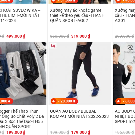
.000
₫
-
31.000
₫
-
40.0
KHOÁT SUVEC WIKA –
Xưởng may áo khoác game
Xưởng may
THE LIMIT-MỚI NHẤT
thiết kế theo yêu cầu -THANH
cầu -THA
11-2024
QUÂN SPORT -AG02
AG01
Giá
Giá
Giá
Giá
0
₫
499.000
₫
350.000
₫
319.000
₫
299.000
₫
gốc
hiện
gốc
hiện
là:
tại
là:
tại
550.000 ₫.
là:
350.000 ₫.
là:
499.000 ₫.
319.000 ₫.
.000
₫
-
20.000
₫
-
6.00
ogger Thể Thao Thun
QUẦN ÁO BODY BULBAL
ÁO BODY 
Ống Bo Chất Poly 2 Da
KOMPAT MỚI NHẤT 2022-2023
NHIỆT BO
Dài 3 Sọc Thể Dục-TH55
SPORT mới
NH QUÂN SPORT
Giá
Giá
Giá
Giá
0
₫
199.000
₫
199.000
₫
179.000
₫
185.000
₫