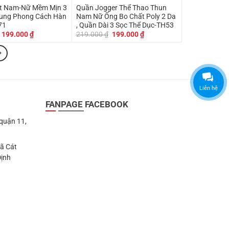
m-Nữ Mềm Mịn 3
Quần Jogger Thể Thao Thun
rung Phong Cách Hàn
Nam Nữ Ống Bo Chất Poly 2 Da
71
, Quần Dài 3 Sọc Thể Dục-TH53
Giá
Giá
Giá
Giá
199.000
₫
219.000
₫
199.000
₫
gốc
hiện
gốc
hiện
là:
tại
là:
tại
219.000 ₫.
là:
219.000 ₫.
là:
199.000 ₫.
199.000 ₫.
Liên hệ
FANPAGE FACEBOOK
 quận 11,
Xã Cát
Định