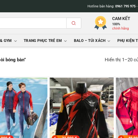
Hotline bán hàng:
0961 795 975
CAM KẾT
100%
chính hãng
 & GYM
TRANG PHỤC TRẺ EM
BALO – TÚI XÁCH
PHỤ KIỆN 
Hiển thị 1–20 c
òi bóng bàn”