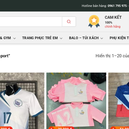
Hotline bán hàng:
0961 795 975
CAM KẾT
100%
chính hãng
 & GYM
TRANG PHỤC TRẺ EM
BALO – TÚI XÁCH
PHỤ KIỆN 
Hiển thị 1–20 củ
port”