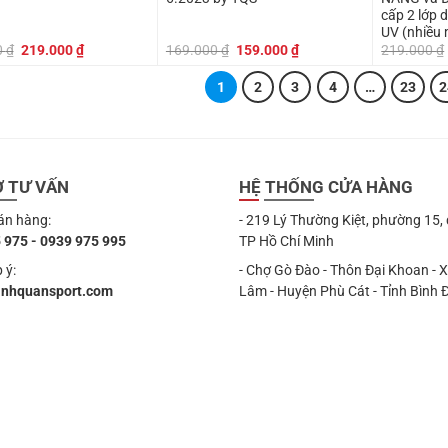
cấp 2 lớp dù cực
UV (nhiều
Giá
Giá
Giá
Giá
0
₫
219.000
₫
169.000
₫
159.000
₫
219.000
₫
gốc
hiện
gốc
hiện
là:
tại
là:
tại
1
2
3
4
…
23
2
249.000 ₫.
là:
169.000 ₫.
là:
219.000 ₫.
159.000 ₫.
Ợ TƯ VẤN
HỆ THỐNG CỬA HÀNG
án hàng:
- 219 Lý Thường Kiệt, phường 15,
 975 - 0939 975 995
TP Hồ Chí Minh
 ý:
- Chợ Gò Đào - Thôn Đại Khoan - 
anhquansport.com
Lâm - Huyện Phù Cát - Tỉnh Bình 