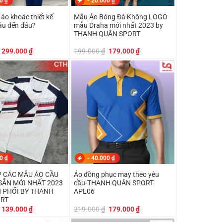
00
₫
-
20.000
₫
áo khoác thiết kế
Mẫu Áo Bóng Đá Không LOGO
ầu đến đâu?
mẫu Draha mới nhất 2023 by
THANH QUÂN SPORT
Giá
Giá
Giá
Giá
299.000
₫
199.000
₫
179.000
₫
gốc
hiện
gốc
hiện
là:
tại
là:
tại
350.000 ₫.
là:
199.000 ₫.
là:
299.000 ₫.
179.000 ₫.
00
₫
-
40.000
₫
 CÁC MẪU ÁO CẦU
Áo đồng phục may theo yêu
SẴN MỚI NHẤT 2023
cầu-THANH QUÂN SPORT-
N PHỐI BY THANH
APL06
ORT
Giá
Giá
Giá
Giá
139.000
₫
219.000
₫
179.000
₫
gốc
hiện
gốc
hiện
là:
tại
là:
tại