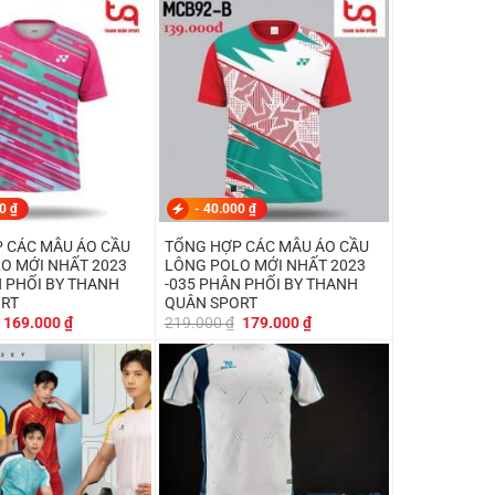
159.000 ₫.
là:
219.000 ₫.
là:
139.000 ₫.
179.000 ₫.
00
₫
-
40.000
₫
 CÁC MẪU ÁO CẦU
TỔNG HỢP CÁC MẪU ÁO CẦU
O MỚI NHẤT 2023
LÔNG POLO MỚI NHẤT 2023
N PHỐI BY THANH
-035 PHÂN PHỐI BY THANH
ORT
QUÂN SPORT
Giá
Giá
Giá
Giá
169.000
₫
219.000
₫
179.000
₫
gốc
hiện
gốc
hiện
là:
tại
là:
tại
219.000 ₫.
là:
219.000 ₫.
là:
169.000 ₫.
179.000 ₫.