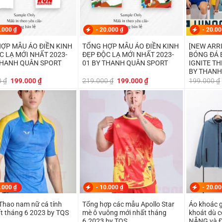
.000
₫
-
20.000
₫
-
20.0
ỢP MẪU ÁO ĐIỀN KINH
TỔNG HỢP MẪU ÁO ĐIỀN KINH
[NEW ARR
C LẠ MỚI NHẤT 2023-
ĐẸP ĐỘC LẠ MỚI NHẤT 2023-
BÓNG ĐÁ 
THANH QUÂN SPORT
01 BY THANH QUÂN SPORT
IGNITE T
BY THANH
Giá
Giá
Giá
Giá
0
₫
199.000
₫
219.000
₫
199.000
₫
199.000
₫
gốc
hiện
gốc
hiện
là:
tại
là:
tại
219.000 ₫.
là:
219.000 ₫.
là:
199.000 ₫.
199.000 ₫.
.000
₫
-
10.000
₫
-
20.0
Thao nam nữ cá tính
Tổng hợp các mẫu Apollo Star
Áo khoác g
t tháng 6 2023 by TQS
mè ô vuông mới nhất tháng
khoát dù 
6.2023 by TQS
NẮNG và Đ