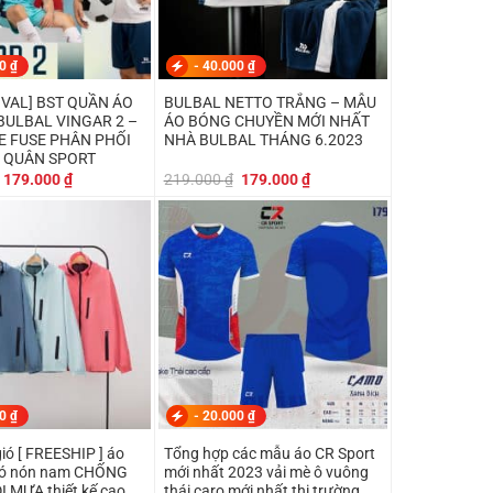
00
₫
-
40.000
₫
IVAL] BST QUẦN ÁO
BULBAL NETTO TRẮNG – MẪU
BULBAL VINGAR 2 –
ÁO BÓNG CHUYỀN MỚI NHẤT
HE FUSE PHÂN PHỐI
NHÀ BULBAL THÁNG 6.2023
 QUÂN SPORT
Giá
Giá
Giá
Giá
179.000
₫
219.000
₫
179.000
₫
gốc
hiện
gốc
hiện
là:
tại
là:
tại
199.000 ₫.
là:
219.000 ₫.
là:
179.000 ₫.
179.000 ₫.
00
₫
-
20.000
₫
ió [ FREESHIP ] áo
Tổng hợp các mẫu áo CR Sport
có nón nam CHỐNG
mới nhất 2023 vải mè ô vuông
I MƯA thiết kế cao
thái caro mới nhất thị trường