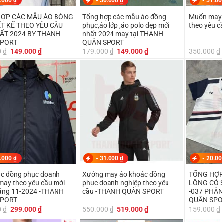
.000
₫
-
30.000
₫
-
51.0
ỢP CÁC MẪU ÁO BÓNG
Tổng hợp các mẫu áo đồng
Muốn may 
EO YÊU CẦU
phục,áo lớp ,áo polo đẹp mới
theo yêu c
ẤT 2024 BY THANH
nhất 2024 may tại THANH
SPORT
QUÂN SPORT
Giá
Giá
Giá
Giá
0
₫
149.000
₫
179.000
₫
149.000
₫
350.000
₫
gốc
hiện
gốc
hiện
là:
tại
là:
tại
179.000 ₫.
là:
179.000 ₫.
là:
149.000 ₫.
149.000 ₫.
.000
₫
-
31.000
₫
-
20.0
ác đồng phục doanh
Xưởng may áo khoác đồng
TỔNG HỢP
êu cầu mới
phục doanh nghiệp theo yêu
LÔNG CÓ 
háng 11-2024 -THANH
cầu -THANH QUÂN SPORT
-037 PHÂ
SPORT
QUÂN SP
Giá
Giá
Giá
Giá
0
₫
299.000
₫
550.000
₫
519.000
₫
159.000
₫
gốc
hiện
gốc
hiện
là:
tại
là:
tại