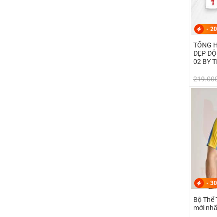
-
20
TỔNG H
ĐẸP ĐỘ
02 BY 
219.00
-
30
Bộ Thể 
mới nhấ