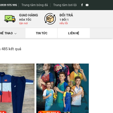
Trung tâm bóng đá
Trung tâm bơi lội
-
0939 975 995
GIAO HÀNG
ĐỔI TRẢ
HỎA TỐC
1 ĐỔI 1
tận nơi
nếu lỗi
THỂ THAO
TIN TỨC
LIÊN HỆ
Đã
a 485 kết quả
sắp
xếp
theo
mới
nhất