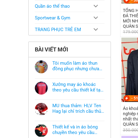
-
30
Quần áo thể thao
TỔNG H
ĐÁ THIẾT KẾ TH
Sportwear & Gym
MỚI NH
QUÂN 
TRANG PHỤC TRẺ EM
179.00
BÀI VIẾT MỚI
Tôi muốn làm áo thun
đồng phục nhưng chưa
có mẫu thì phải làm sao?
Không
có
bình
Xưởng may áo khoác
luận
ở
theo yêu cầu thiết kế tại
Tôi
TPHCM
Không
muốn
-
51
có
làm
bình
áo
MU thua thảm: HLV Ten
luận
thun
Áo kho
ở
Hag lại chỉ trích cầu thủ,
đồng
nghiệp may theo y
Xưởng
phục
thừa nhận sự thật chua
Không
may
nhất t
nhưng
có
áo
chát của bầy quỷ nhỏ
chưa
QUÂN 
bình
khoác
có
Thiết kế và in áo bóng
luận
theo
350.00
mẫu
ở
chuyền theo yêu cầu
yêu
thì
MU
cầu
phải