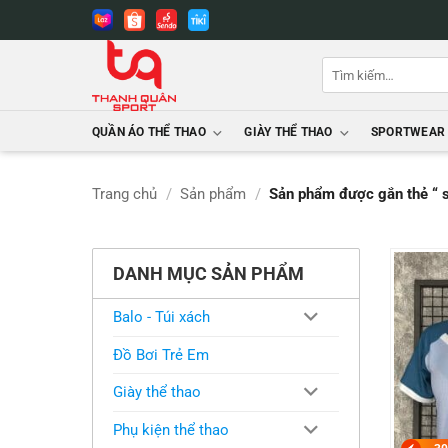
Bỏ
qua
nội
Tìm
dung
kiếm:
QUẦN ÁO THỂ THAO
GIÀY THỂ THAO
SPORTWEAR
Trang chủ
/
Sản phẩm
/
Sản phẩm được gắn thẻ “ s
DANH MỤC SẢN PHẨM
Balo - Túi xách
Đồ Bơi Trẻ Em
Giày thể thao
Phụ kiện thể thao