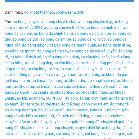
Danh mục:
Áo khoát thể thao
,
Sportwear & Gym
Thẻ:
áo bóng chuyền
,
áo bóng chuyền chất
,
áo bóng chuyền đẹp
,
áo bóng
chuyền mới nhất 2021
,
áo bóng chuyền thiết kế
,
áo bóng đá bình định
,
áo
bóng đá cát lâm
,
áo bóng đá chính hãng
,
áo bóng đá clb em bé
,
áo bóng đá
đẹp
,
áo bóng đá độc
,
áo bóng đá em bé
,
áo bóng đá ko lo go
,
áo bóng đá
người lớn
,
áo bóng đá phù cát
,
áo bóng đá thanh quân
,
áo bóng đá thiết kế
,
áo bóng đá tphcm
,
áo bóng đá trẻ em
,
áo bóng đá trẻ ẹm đội tuyển
,
áo bóng
rổ
,
áo bóng rổ thiết kế
,
áo cầu lông bình định
,
áo cầu lông chất
,
áo cầu lông
chính hãng
,
áo cầu lông đẹp
,
áo cầu lông em bé
,
áo cầu lông phù cát
,
áo cầu
lông thiết kế
,
áo cầu lông trẻ em
,
áo cotton
,
áo di chuyển
,
áo du lịch
,
áo đi
chơi
,
áo đồng phục
,
áo đua xe
,
áo gym nam
,
áo khoát dù
,
áo khoát dù nam
,
áo khoát dù nữ
,
áo khoát đẹp nam
,
áo khoát độc
,
áo khoát kaki nữ
,
áo khoát
nam
,
áo khoát nữ
,
áo khoát nữ cao cấp
,
áo khoát nữ đẹp
,
áo khoát nữ hàn
quốc
,
áo khoát nữu canifa
,
áo khoát phao
,
áo khoát thời trang
,
áo khoát
uniqlo
,
áo lớp
,
áo nhóm
,
ÁO PHƯỢT
,
áo polo
,
áo tập gym nam
,
áo tập gym nữ
,
áo team
,
áo team xe
,
áo thể thao
,
áo thể thao dành cho trẻ em
,
áo trọng tài
,
áo xe đạp đường trườn
,
áo xe leo núi
,
banh molten
,
Benfica B
,
bóng chuyền
,
bóng rổ
,
các kiểu áo khoát nữ
,
các kiểu nón nữ đẹp
,
champions
,
chelsea
,
chuyên in ấn áo cầu lông
,
chuyên in ấn quần áo bóng đá
,
chuyên sỉ quần áo
bóng đá
,
chuyên thiết kế áo bóng chuyền
,
chuyên thiết kế áo bóng đá
,
cờ lưu
niệm
,
còi bơi lội
,
còi bóng bàn
,
còi bóng chuyền
,
còi bóng đá
,
còi bóng rổ
,
còi