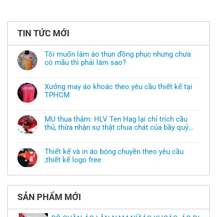
TIN TỨC MỚI
Tôi muốn làm áo thun đồng phục nhưng chưa
có mẫu thì phải làm sao?
Không
có
bình
Xưởng may áo khoác theo yêu cầu thiết kế tại
luận
TPHCM
ở
Tôi
Không
muốn
có
làm
bình
áo
MU thua thảm: HLV Ten Hag lại chỉ trích cầu
luận
thun
thủ, thừa nhận sự thật chua chát của bầy quỷ
ở
đồng
Xưởng
nhỏ
phục
Không
may
nhưng
có
áo
chưa
bình
khoác
Thiết kế và in áo bóng chuyền theo yêu cầu
có
luận
theo
mẫu
,thiết kế logo free
ở
yêu
thì
MU
cầu
Không
phải
thua
thiết
có
làm
thảm:
kế
bình
sao?
HLV
tại
luận
Ten
TPHCM
ở
Hag
SẢN PHẨM MỚI
Thiết
lại
kế
chỉ
và
trích
in