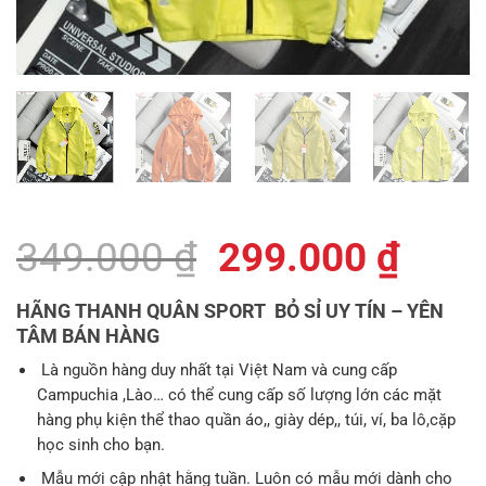
Giá
Giá
349.000
₫
299.000
₫
gốc
hiện
HÃNG THANH QUÂN SPORT BỎ SỈ UY TÍN – YÊN
là:
tại
TÂM BÁN HÀNG
349.000 ₫.
là:
Là nguồn hàng duy nhất tại Việt Nam và cung cấp
Campuchia ,Lào… có thể cung cấp số lượng lớn các mặt
299.
hàng phụ kiện thể thao quần áo,, giày dép,, túi, ví, ba lô,cặp
học sinh cho bạn.
Mẫu mới cập nhật hằng tuần. Luôn có mẫu mới dành cho