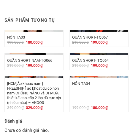
SẢN PHẨM TƯƠNG TỰ
-
19.000
₫
-
20.000
₫
NÓN TA03
QUẦN SHORT-TQ067
Giá
Giá
Giá
Giá
199.000
₫
180.000
₫
219.000
₫
199.000
₫
gốc
hiện
gốc
hiện
là:
tại
là:
tại
-
20.000
₫
-
20.000
₫
199.000 ₫.
là:
219.000 ₫.
là:
180.000 ₫.
199.000 ₫.
QUẦN SHORT NAM-TQ066
QUẦN SHORT- TQ064
Giá
Giá
Giá
Giá
219.000
₫
199.000
₫
219.000
₫
199.000
₫
gốc
hiện
gốc
hiện
là:
tại
là:
tại
-
20.000
₫
-
19.000
₫
219.000 ₫.
là:
219.000 ₫.
là:
199.000 ₫.
199.000 ₫.
[HCM]Áo khoác nam [
NÓN TA04
FREESHIP ] áo khoát dù có nón
nam CHỐNG NẮNG và ĐI MƯA
thiết kế cao cấp 2 lớp dù cực xịn
(nhiều màu) – AKOO3
Giá
Giá
Giá
Giá
349.000
₫
329.000
₫
199.000
₫
180.000
₫
gốc
hiện
gốc
hiện
là:
tại
là:
tại
349.000 ₫.
là:
199.000 ₫.
là:
Đánh giá
329.000 ₫.
180.000 ₫.
Chưa có đánh giá nào.