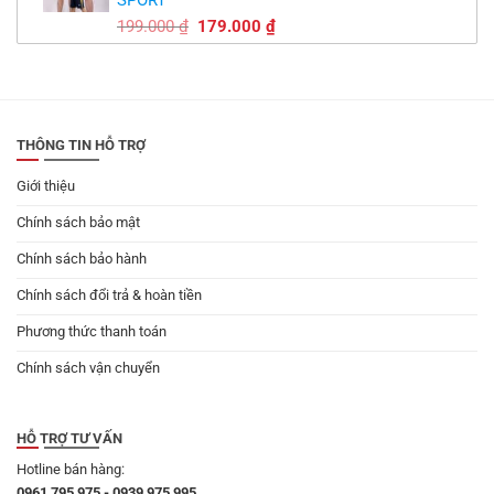
SPORT
149.000 ₫.
Giá
Giá
199.000
₫
179.000
₫
gốc
hiện
là:
tại
199.000 ₫.
là:
179.000 ₫.
THÔNG TIN HỖ TRỢ
Giới thiệu
Chính sách bảo mật
Chính sách bảo hành
Chính sách đổi trả & hoàn tiền
Phương thức thanh toán
Chính sách vận chuyển
HỖ TRỢ TƯ VẤN
Hotline bán hàng:
0961 795 975 - 0939 975 995