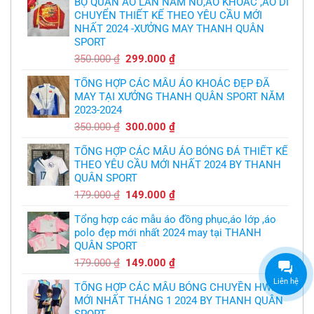
BỘ QUẦN ÁO LÂN NAM NỮ,ÁO KHOÁC ,ÁO DI
cầu
áo
thủ,
CHUYỂN THIẾT KẾ THEO YÊU CẦU MỚI
bóng
thừa
chuyền
nhận
NHẤT 2024 -XƯỞNG MAY THANH QUÂN
theo
sự
yêu
SPORT
thật
cầu
chua
,thiết
Giá
Giá
350.000
₫
299.000
₫
chát
kế
của
gốc
hiện
logo
bầy
free
TỔNG HỢP CÁC MẪU ÁO KHOÁC ĐẸP ĐÃ
là:
tại
quỷ
nhỏ
MAY TẠI XƯỞNG THANH QUÂN SPORT NĂM
350.000 ₫.
là:
2023-2024
299.000 ₫.
Giá
Giá
350.000
₫
300.000
₫
gốc
hiện
TỔNG HỢP CÁC MẪU ÁO BÓNG ĐÁ THIẾT KẾ
là:
tại
THEO YÊU CẦU MỚI NHẤT 2024 BY THANH
350.000 ₫.
là:
QUÂN SPORT
300.000 ₫.
Giá
Giá
179.000
₫
149.000
₫
gốc
hiện
Tổng hợp các mẫu áo đồng phục,áo lớp ,áo
là:
tại
polo đẹp mới nhất 2024 may tại THANH
179.000 ₫.
là:
QUÂN SPORT
149.000 ₫.
Giá
Giá
179.000
₫
149.000
₫
gốc
hiện
Liên hệ
TỔNG HỢP CÁC MẪU BÓNG CHUYỀN HWING
là:
tại
MỚI NHẤT THÁNG 1 2024 BY THANH QUÂN
179.000 ₫.
là: