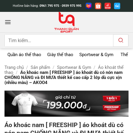
Bỏ
Hotline bán hàng:
0961 795 975
-
0939 975 995
qua
nội
dung
Tìm
kiếm:
Quần áo thể thao
Giày thể thao
Sportwear & Gym
Thể t
Trang chủ
/
Sản phẩm
/
Sportwear & Gym
/
Áo khoát thể
thao
/
Áo khoác nam [ FREESHIP ] áo khoát dù có nón nam
CHỐNG NẮNG và ĐI MƯA thiết kế cao cấp 2 lớp dù cực xịn
(nhiều màu) – AKOO4
Áo khoác nam [ FREESHIP ] áo khoát dù có