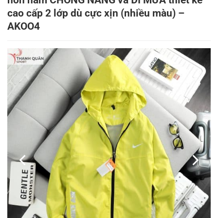
nón nam CHỐNG NẮNG và ĐI MƯA thiết kế
cao cấp 2 lớp dù cực xịn (nhiều màu) –
AKOO4