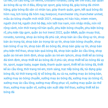
cá heo
,
còi cầu lông
,
còi tennis
,
cristiano ronaldo
,
cung tên thể thao
,
đặt quần
áo bóng đá uy tín ở đâu
,
động lực sport
,
giày bóng đá
,
giày bóng đá chính
hãng
,
giày bóng đá sân cỏ nhân tạo
,
giày thanh quân
,
gym
,
kết quả bóng đá
hôm nay
,
lịch bóng đá hôm nay
,
liverpool
,
manchester city
,
mancheter united
,
mẫu áo bóng chuyền mới nhất 2021
,
mbappe
,
mì hảo hảo
,
mlem mlem
,
người chơi hệ
,
người chơi hệ đẹp
,
nón lưỡi trai nam
,
nón nhập nhẩu
,
nón nữ
rộng vành
,
nón thời trang nữ hàn quốc
,
phụ kiện bóng chuyền
,
phụ kiện bóng
rổ
,
phụ kiện tập gym
,
quần áo hot trend 2022
,
quần MMA
,
quần muay thái
,
ronaldo
,
running
,
shop áo bóng đá phù cát
,
shop bán áo cầu lông uy tín
,
shop
bán áo trọng tài
,
shop bán áo trọng tài uy tín
,
shop bán bóng chuyền
,
shop
bán bóng rổ uy tín
,
shop bán đồ áo bóng đá
,
shop bán giày uy tín
,
shop bán
phụ kiện thể thao
,
shop bán quả bóng đá
,
shop bán quần áo cầu lông
,
shop
quần áo trẻ em bình định
,
shop quần áo trẻ em tphcm
,
shop thiết kế áo bóng
đá bình định
,
shop thiết kê áo bóng đá ở phù cát
,
shop thiết kế áo bóng đá uy
tín
,
sport
,
sugar baby
,
suger dady
,
thanh quân sport
,
thiết kế áo bóng đá
,
thiết
kế áo cầu lông
,
thời trang trẻ em
,
trịnh sảng
,
trực tiếp bóng đá
,
túi đựng giày
bóng đá
,
túi thời trang nữ
,
tỷ số bóng đá
,
xu cà na
,
xưởng may áo bóng bàn
,
xưởng may áo bóng chuyền
,
xưởng may áo bóng đá
,
xưởng may áo bóng rổ
,
xưởng may áo cầu lông
,
xưởng may đồng phục võ
,
xưởng may quần áo thể
thao
,
xưởng may quần võ
,
xưởng sản xuất dép thể thao
,
xưởng thiết kế áo
bóng đá