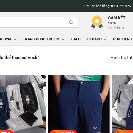
Hotline bán hàng:
0961 795 975
CAM KẾT
100%
chính hãng
 & GYM
TRANG PHỤC TRẺ EM
BALO – TÚI XÁCH
PHỤ KIỆN 
Hiển thị tấ
ồ thể thao nữ vnxk”