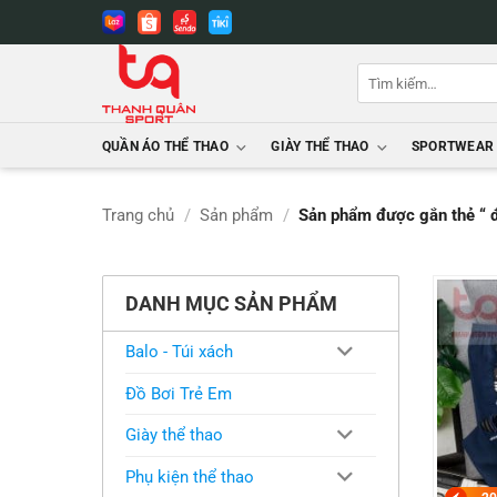
Bỏ
qua
nội
Tìm
dung
kiếm:
QUẦN ÁO THỂ THAO
GIÀY THỂ THAO
SPORTWEAR
Trang chủ
/
Sản phẩm
/
Sản phẩm được gắn thẻ “ đ
DANH MỤC SẢN PHẨM
Balo - Túi xách
Đồ Bơi Trẻ Em
Giày thể thao
Phụ kiện thể thao