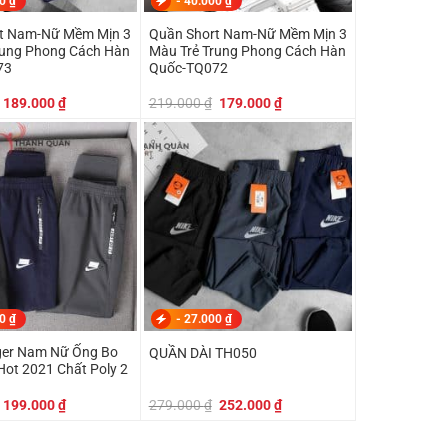
00
₫
-
40.000
₫
t Nam-Nữ Mềm Mịn 3
Quần Short Nam-Nữ Mềm Mịn 3
rung Phong Cách Hàn
Màu Trẻ Trung Phong Cách Hàn
73
Quốc-TQ072
Giá
Giá
Giá
Giá
189.000
₫
219.000
₫
179.000
₫
gốc
hiện
gốc
hiện
là:
tại
là:
tại
219.000 ₫.
là:
219.000 ₫.
là:
189.000 ₫.
179.000 ₫.
00
₫
-
27.000
₫
er Nam Nữ Ống Bo
QUẦN DÀI TH050
Hot 2021 Chất Poly 2
Giá
Giá
Giá
Giá
199.000
₫
279.000
₫
252.000
₫
gốc
hiện
gốc
hiện
là:
tại
là:
tại
249.000 ₫.
là:
279.000 ₫.
là: