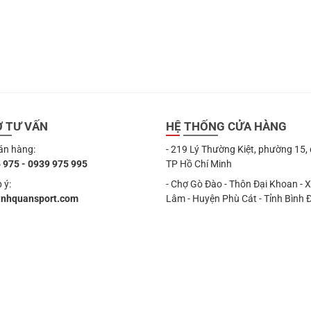
199.000 ₫.
199.000 ₫.
Ợ TƯ VẤN
HỆ THỐNG CỬA HÀNG
án hàng:
- 219 Lý Thường Kiệt, phường 15,
 975 - 0939 975 995
TP Hồ Chí Minh
 ý:
- Chợ Gò Đào - Thôn Đại Khoan - 
anhquansport.com
Lâm - Huyện Phù Cát - Tỉnh Bình 