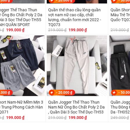
.000
₫
-
20.000
₫
-
30.0
ogger Thể Thao Thun
Quần thể thao cầu lông-quần
Quần Shor
Ống Bo Chất Poly 2 Da
vợt nam nữ cao cấp, chất
Màu Trẻ T
Dài 3 Sọc Thể Dục-TH55
lượng, chuẩn form mới 2022 -
Quốc-TQ0
NH QUÂN SPORT
TQ073
Giá
Giá
Giá
Giá
0
₫
199.000
₫
219.000
₫
199.000
₫
219.000
₫
gốc
hiện
gốc
hiện
là:
tại
là:
tại
219.000 ₫.
là:
219.000 ₫.
là:
199.000 ₫.
199.000 ₫.
.000
₫
-
20.000
₫
-
50.0
 Nam-Nữ Mềm Mịn 3
Quần Jogger Thể Thao Thun
Quần Jogg
 Trung Phong Cách Hàn
Nam Nữ Ống Bo Chất Poly 2 Da
Thu Đông 
Q071
, Quần Dài 3 Sọc Thể Dục-TH53
Da -TH052
Giá
Giá
Giá
Giá
0
₫
199.000
₫
219.000
₫
199.000
₫
249.000
₫
gốc
hiện
gốc
hiện
là:
tại
là:
tại
219.000 ₫.
là:
219.000 ₫.
là: