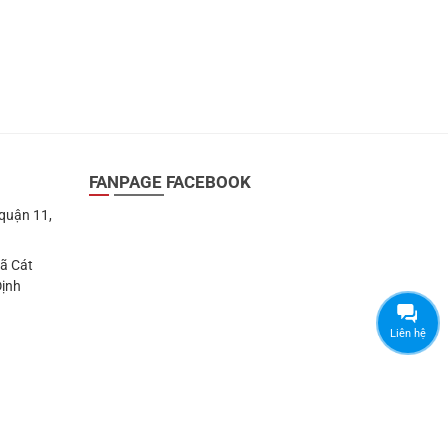
199.000 ₫.
252.000 ₫.
FANPAGE FACEBOOK
 quận 11,
Xã Cát
Định
Liên hệ