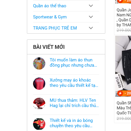
-
20
Quần áo thể thao
Quần J
Nam Nữ 
Sportwear & Gym
, Quần 
by THA
TRANG PHỤC TRẺ EM
219.00
BÀI VIẾT MỚI
Tôi muốn làm áo thun
đồng phục nhưng chưa
có mẫu thì phải làm sao?
Không
có
bình
Xưởng may áo khoác
luận
ở
theo yêu cầu thiết kế tại
Tôi
TPHCM
Không
muốn
-
20
có
làm
bình
áo
MU thua thảm: HLV Ten
luận
thun
Quần Short
ở
Hag lại chỉ trích cầu thủ,
đồng
Màu Trẻ
Xưởng
phục
thừa nhận sự thật chua
Không
may
Quốc-T
nhưng
có
áo
chát của bầy quỷ nhỏ
chưa
219.00
bình
khoác
có
Thiết kế và in áo bóng
luận
theo
mẫu
ở
chuyền theo yêu cầu
yêu
thì
MU
cầu
phải