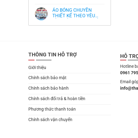
,thiết kế logo free
Không
thua
thiết
làm
có
thảm:
kế
sao?
bình
HLV
tại
ÁO BÓNG CHUYỀN
luận
Ten
TPHCM
ở
THIẾT KẾ THEO YÊU
Hag
Thiết
lại
CẦU- ĐỒ BÓNG CHUYỀN
Không
kế
chỉ
có
và
THIẾT KẾ MỚI NHẤT
trích
bình
in
cầu
2024
luận
áo
thủ,
ở
bóng
thừa
ÁO
chuyền
nhận
BÓNG
theo
sự
CHUYỀN
yêu
thật
THIẾT
cầu
chua
THÔNG TIN HỖ TRỢ
KẾ
HỖ TR
,thiết
chát
THEO
kế
của
YÊU
logo
bầy
Hotline b
CẦU-
free
Giới thiệu
quỷ
ĐỒ
nhỏ
0961 795
BÓNG
CHUYỀN
Chính sách bảo mật
THIẾT
Email góp
KẾ
info@th
Chính sách bảo hành
MỚI
NHẤT
2024
Chính sách đổi trả & hoàn tiền
Phương thức thanh toán
Chính sách vận chuyển