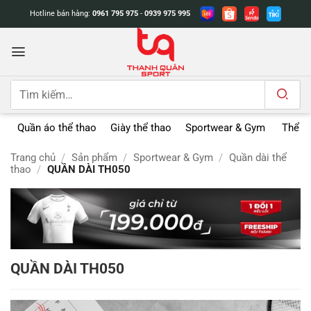
Bỏ
Hotline bán hàng:
0961 795 975
-
0939 975 995
qua
nội
dung
Tìm
kiếm:
Quần áo thể thao
Giày thể thao
Sportwear & Gym
Thể t
Trang chủ
/
Sản phẩm
/
Sportwear & Gym
/
Quần dài thể
thao
/
QUẦN DÀI TH050
QUẦN DÀI TH050