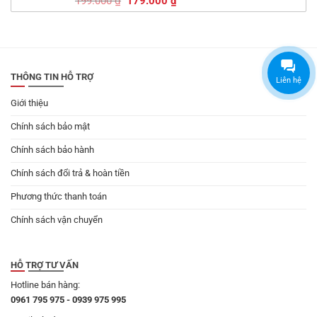
Giá
Giá
199.000
₫
179.000
₫
gốc
hiện
là:
tại
199.000 ₫.
là:
179.000 ₫.
THÔNG TIN HỖ TRỢ
Liên hệ
Giới thiệu
Chính sách bảo mật
Chính sách bảo hành
Chính sách đổi trả & hoàn tiền
Phương thức thanh toán
Chính sách vận chuyển
HỖ TRỢ TƯ VẤN
Hotline bán hàng:
0961 795 975 - 0939 975 995