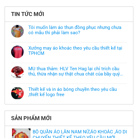
TIN TỨC MỚI
Tôi muốn làm áo thun đồng phục nhưng chưa
có mẫu thì phải làm sao?
Không
có
bình
Xưởng may áo khoác theo yêu cầu thiết kế tại
luận
TPHCM
ở
Tôi
Không
muốn
có
làm
bình
áo
MU thua thảm: HLV Ten Hag lại chỉ trích cầu
luận
thun
thủ, thừa nhận sự thật chua chát của bầy quỷ
ở
đồng
Xưởng
nhỏ
phục
Không
may
nhưng
có
áo
chưa
bình
khoác
Thiết kế và in áo bóng chuyền theo yêu cầu
có
luận
theo
mẫu
,thiết kế logo free
ở
yêu
thì
MU
cầu
Không
phải
thua
thiết
có
làm
thảm:
kế
bình
sao?
HLV
tại
luận
Ten
TPHCM
ở
Hag
SẢN PHẨM MỚI
Thiết
lại
kế
chỉ
và
trích
in
BỘ QUẦN ÁO LÂN NAM NỮ,ÁO KHOÁC ,ÁO DI
cầu
áo
thủ,
CHUYỂN THIẾT KẾ THEO YÊU CẦU MỚI
bóng