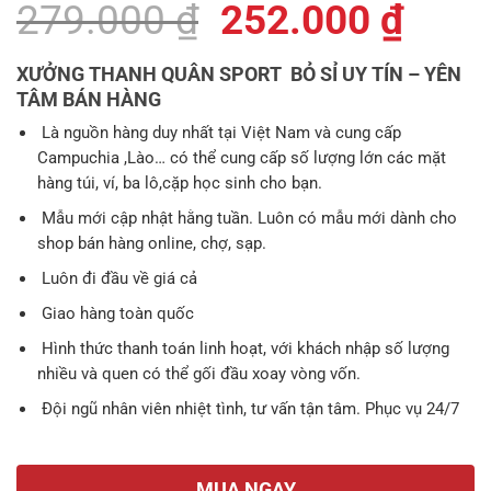
Giá
Giá
279.000
₫
252.000
₫
gốc
hiện
XƯỞNG THANH QUÂN SPORT BỎ SỈ UY TÍN – YÊN
là:
tại
TÂM BÁN HÀNG
279.000 ₫.
là:
Là nguồn hàng duy nhất tại Việt Nam và cung cấp
Campuchia ,Lào… có thể cung cấp số lượng lớn các mặt
252.
hàng túi, ví, ba lô,cặp học sinh cho bạn.
Mẫu mới cập nhật hằng tuần. Luôn có mẫu mới dành cho
shop bán hàng online, chợ, sạp.
Luôn đi đầu về giá cả
Giao hàng toàn quốc
Hình thức thanh toán linh hoạt, với khách nhập số lượng
nhiều và quen có thể gối đầu xoay vòng vốn.
Đội ngũ nhân viên nhiệt tình, tư vấn tận tâm. Phục vụ 24/7
MUA NGAY