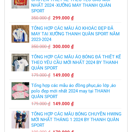
thừa
chuyền
nhận
NHẤT 2024 -XƯỞNG MAY THANH QUÂN
theo
sự
yêu
SPORT
thật
cầu
chua
,thiết
Giá
Giá
350.000
₫
299.000
₫
chát
kế
của
gốc
hiện
logo
bầy
free
TỔNG HỢP CÁC MẪU ÁO KHOÁC ĐẸP ĐÃ
là:
tại
quỷ
nhỏ
MAY TẠI XƯỞNG THANH QUÂN SPORT NĂM
350.000 ₫.
là:
2023-2024
299.000 ₫.
Giá
Giá
350.000
₫
300.000
₫
gốc
hiện
TỔNG HỢP CÁC MẪU ÁO BÓNG ĐÁ THIẾT KẾ
là:
tại
THEO YÊU CẦU MỚI NHẤT 2024 BY THANH
350.000 ₫.
là:
QUÂN SPORT
300.000 ₫.
Giá
Giá
179.000
₫
149.000
₫
gốc
hiện
Tổng hợp các mẫu áo đồng phục,áo lớp ,áo
là:
tại
polo đẹp mới nhất 2024 may tại THANH
179.000 ₫.
là:
QUÂN SPORT
149.000 ₫.
Giá
Giá
179.000
₫
149.000
₫
gốc
hiện
TỔNG HỢP CÁC MẪU BÓNG CHUYỀN HWING
là:
tại
MỚI NHẤT THÁNG 1 2024 BY THANH QUÂN
179.000 ₫.
là:
SPORT
149.000 ₫.