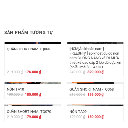
SẢN PHẨM TƯƠNG TỰ
-
43.000
₫
-
20.000
₫
[HCM]Áo khoác nam [
QUẦN SHORT NAM TQ065
FREESHIP ] áo khoát dù có nón
nam CHỐNG NẮNG và ĐI MƯA
thiết kế cao cấp 2 lớp dù cực xịn
(nhiều màu) – AKOO1
Giá
Giá
Giá
Giá
219.000
₫
176.000
₫
349.000
₫
329.000
₫
gốc
hiện
gốc
hiện
là:
tại
là:
tại
-
19.000
₫
-
20.000
₫
219.000 ₫.
là:
349.000 ₫.
là:
176.000 ₫.
329.000 ₫.
NÓN TA10
QUẦN SHORT NAM -TQ068
Giá
Giá
Giá
Giá
199.000
₫
180.000
₫
219.000
₫
199.000
₫
gốc
hiện
gốc
hiện
là:
tại
là:
tại
-
40.000
₫
-
19.000
₫
199.000 ₫.
là:
219.000 ₫.
là:
180.000 ₫.
199.000 ₫.
QUẦN SHORT NAM -TQ070
NÓN TA09
Giá
Giá
Giá
Giá
219.000
₫
179.000
₫
199.000
₫
180.000
₫
gốc
hiện
gốc
hiện
là:
tại
là:
tại
219.000 ₫.
là:
199.000 ₫.
là: