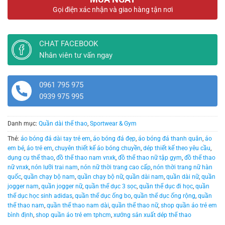
Gọi điện xác nhận và giao hàng tận nơi
CHAT FACEBOOK
Nhân viên tư vấn ngay
0961 795 975
0939 975 995
Danh mục:
Quần dài thể thao
,
Sportwear & Gym
Thẻ:
áo bóng đá dài tay trẻ em
,
áo bóng đá đẹp
,
áo bóng đá thanh quân
,
áo
em bé
,
áo trẻ em
,
chuyên thiết kế áo bóng chuyền
,
dép thiết kế theo yêu cầu
,
dụng cụ thể thao
,
đồ thể thao nam vnxk
,
đồ thể thao nữ tập gym
,
đồ thể thao
nữ vnxk
,
nón lưỡi trai nam
,
nón nữ thời trang cao cấp
,
nón thời trang nữ hàn
quốc
,
quần chạy bộ nam
,
quần chạy bộ nữ
,
quần dài nam
,
quần dài nữ
,
quần
jogger nam
,
quần jogger nữ
,
quần thể dục 3 sọc
,
quần thể dục đi học
,
quần
thể dục học sinh adidas
,
quần thể dục ống bo
,
quần thể dục ống rộng
,
quần
thể thao nam
,
quần thể thao nam dài
,
quần thể thao nữ
,
shop quần áo trẻ em
bình định
,
shop quần áo trẻ em tphcm
,
xưởng sản xuất dép thể thao