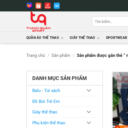
Bỏ
qua
nội
Tìm
dung
kiếm:
QUẦN ÁO THỂ THAO
GIÀY THỂ THAO
SPORTWEAR
Trang chủ
/
Sản phẩm
/
Sản phẩm được gắn thẻ “ n
DANH MỤC SẢN PHẨM
Balo - Túi xách
Đồ Bơi Trẻ Em
Giày thể thao
Phụ kiện thể thao