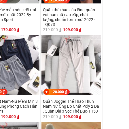
00
₫
-
20.000
₫
ác mẫu nón lưỡi trai
Quần thể thao cầu lông-quần
vợt nam nữ cao cấp, chất
n Sport
lượng, chuẩn form mới 2022 -
TQ073
Giá
Giá
Giá
Giá
179.000
₫
219.000
₫
199.000
₫
gốc
hiện
gốc
hiện
là:
tại
là:
tại
219.000 ₫.
là:
219.000 ₫.
là:
179.000 ₫.
199.000 ₫.
00
₫
-
20.000
₫
m-Nữ Mềm Mịn 3
Quần Jogger Thể Thao Thun
rung Phong Cách Hàn
Nam Nữ Ống Bo Chất Poly 2 Da
71
, Quần Dài 3 Sọc Thể Dục-TH53
Giá
Giá
Giá
Giá
199.000
₫
219.000
₫
199.000
₫
gốc
hiện
gốc
hiện
là:
tại
là:
tại
219.000 ₫.
là:
219.000 ₫.
là: