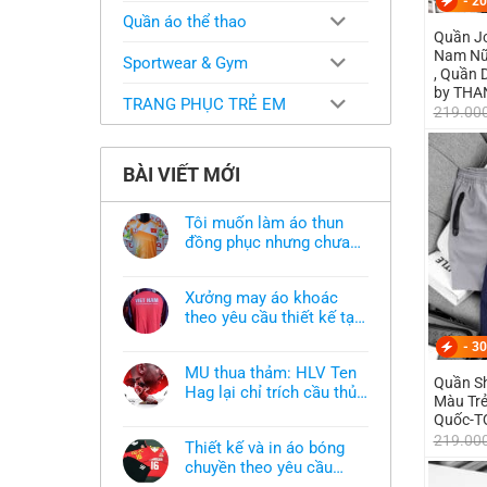
-
20
Quần áo thể thao
Quần J
Nam Nữ 
Sportwear & Gym
, Quần 
by THA
TRANG PHỤC TRẺ EM
219.00
BÀI VIẾT MỚI
Tôi muốn làm áo thun
đồng phục nhưng chưa
có mẫu thì phải làm sao?
Không
có
bình
Xưởng may áo khoác
luận
ở
theo yêu cầu thiết kế tại
Tôi
TPHCM
Không
muốn
-
30
có
làm
bình
áo
MU thua thảm: HLV Ten
luận
thun
Quần S
ở
Hag lại chỉ trích cầu thủ,
đồng
Màu Trẻ
Xưởng
phục
thừa nhận sự thật chua
Không
may
Quốc-T
nhưng
có
áo
chát của bầy quỷ nhỏ
chưa
219.00
bình
khoác
có
Thiết kế và in áo bóng
luận
theo
mẫu
ở
chuyền theo yêu cầu
yêu
thì
MU
cầu
phải