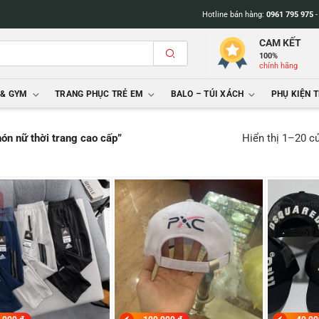
Hotline bán hàng:
0961 795 975
CAM KẾT
100%
chính hãng
 & GYM
TRANG PHỤC TRẺ EM
BALO – TÚI XÁCH
PHỤ KIỆN 
Hiển thị 1–20 c
ón nữ thời trang cao cấp”