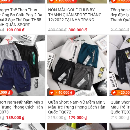
.000
₫
-
100.000
₫
-
40.0
ogger Thể Thao Thun
NÓN MẪU GOLF CULB BY
Tổng hợp c
Ống Bo Chất Poly 2 Da
THANH QUÂN SPORT THÁNG
đẹp độc lạ mới nhất 2022 By
Dài 3 Sọc Thể Dục-TH55
12/2022 TẠI NHA TRANG
Thanh Quâ
NH QUÂN SPORT
Giá
Giá
Giá
Giá
0
₫
199.000
₫
400.000
₫
300.000
₫
219.000
₫
gốc
hiện
gốc
hiện
là:
tại
là:
tại
219.000 ₫.
là:
400.000 ₫.
là:
199.000 ₫.
300.000 ₫.
.000
₫
-
40.000
₫
-
20.0
hort Nam-Nữ Mềm Mịn 3
Quần Short Nam-Nữ Mềm Mịn 3
Quần Short Na
 Trung Phong Cách Hàn
Màu Trẻ Trung Phong Cách Hàn
Màu Trẻ T
Q073
Quốc-TQ072
Quốc-TQ0
Giá
Giá
Giá
Giá
0
₫
189.000
₫
219.000
₫
179.000
₫
219.000
₫
gốc
hiện
gốc
hiện
là:
tại
là:
tại
219.000 ₫.
là:
219.000 ₫.
là: