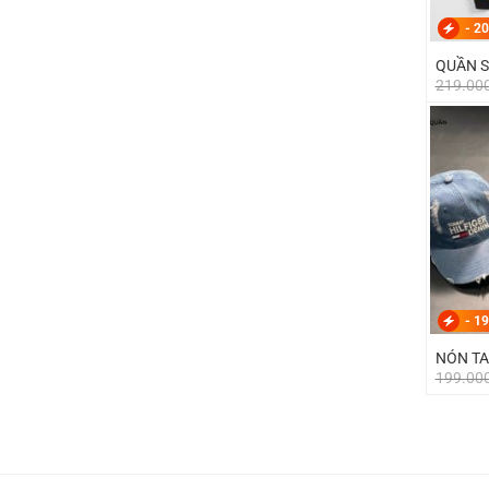
-
20
QUẦN S
219.00
-
19
NÓN TA
199.00