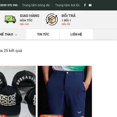
Trung tâm bóng đá
Trung tâm bơi lội
-
0939 975 995
GIAO HÀNG
ĐỔI TRẢ
HỎA TỐC
1 ĐỔI 1
tận nơi
nếu lỗi
THỂ THAO
TIN TỨC
LIÊN HỆ
Đã
ủa 25 kết quả
sắp
xếp
theo
mới
nhất