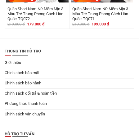
Quần Short Nam-Nữ Mềm Mịn 3
Quần Short Nam-Nữ Mềm Mịn 3
Màu Trẻ Trung Phong Cách Hàn
Màu Trẻ Trung Phong Cách Hàn
Quốc-TQ072
Quốc-TQ071
Giá
Giá
Giá
Giá
219.000
₫
179.000
₫
219.000
₫
199.000
₫
gốc
hiện
gốc
hiện
là:
tại
là:
tại
219.000 ₫.
là:
219.000 ₫.
là:
179.000 ₫.
199.000 ₫.
THÔNG TIN HỖ TRỢ
Giới thiệu
Chính sách bảo mật
Chính sách bảo hành
Chính sách đổi trả & hoàn tiền
Phương thức thanh toán
Chính sách vận chuyển
HỖ TRỢ TƯ VẤN