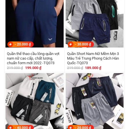
-
20.000
₫
-
30.000
₫
Quần thể thao cầu lông-quần vợt
Quần Short Nam-Nữ Mềm Mịn 3
nam nữ cao cấp, chất lượng,
Màu Trẻ Trung Phong Cách Hàn
chuẩn form mới 2022 -TQ073
Quốc-TQ073
Giá
Giá
Giá
Giá
219.000
₫
199.000
₫
219.000
₫
189.000
₫
gốc
hiện
gốc
hiện
là:
tại
là:
tại
219.000 ₫.
là:
219.000 ₫.
là:
199.000 ₫.
189.000 ₫.
-
40.000
₫
-
20.000
₫