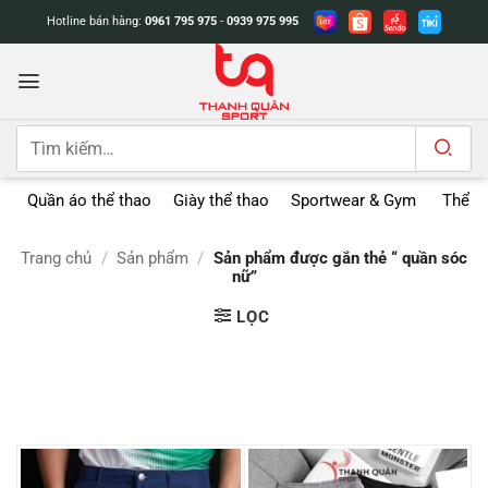
Bỏ
Hotline bán hàng:
0961 795 975
-
0939 975 995
qua
nội
dung
Tìm
kiếm:
Quần áo thể thao
Giày thể thao
Sportwear & Gym
Thể t
Trang chủ
/
Sản phẩm
/
Sản phẩm được gắn thẻ “ quần sóc
nữ”
LỌC