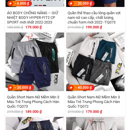
-
6.000
₫
-
20.000
₫
ÁO BODY CHỐNG NẮNG – GIỮ
Quần thể thao cầu lông-quần vợt
NHIỆT BODY HYPER-FIT2 CP
nam nữ cao cấp, chất lượng,
SPORT mới nhất 2022-2023
chuẩn form mới 2022 -TQ073
Giá
Giá
Giá
Giá
185.000
₫
179.000
₫
219.000
₫
199.000
₫
gốc
hiện
gốc
hiện
là:
tại
là:
tại
185.000 ₫.
là:
219.000 ₫.
là:
179.000 ₫.
199.000 ₫.
-
30.000
₫
-
40.000
₫
Quần Short Nam-Nữ Mềm Mịn 3
Quần Short Nam-Nữ Mềm Mịn 3
Màu Trẻ Trung Phong Cách Hàn
Màu Trẻ Trung Phong Cách Hàn
Quốc-TQ073
Quốc-TQ072
Giá
Giá
Giá
Giá
219.000
₫
189.000
₫
219.000
₫
179.000
₫
gốc
hiện
gốc
hiện
là:
tại
là:
tại
219.000 ₫.
là:
219.000 ₫.
là:
189.000 ₫.
179.000 ₫.