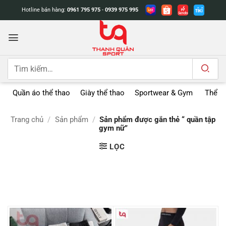
Bỏ
Hotline bán hàng:
0961 795 975
-
0939 975 995
qua
nội
dung
Tìm
kiếm:
Quần áo thể thao
Giày thể thao
Sportwear & Gym
Thể t
Trang chủ
/
Sản phẩm
/
Sản phẩm được gắn thẻ “ quần tập
gym nữ”
LỌC