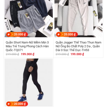
-
20.000
₫
-
20.000
₫
Quần Short Nam-Nữ Mềm Mịn 3
Quần Jogger Thể Thao Thun Nam
Màu Trẻ Trung Phong Cách Hàn
Nữ Ống Bo Chất Poly 2 Da , Quần
Quốc-TQ071
Dài 3 Sọc Thể Dục-TH53
Giá
Giá
Giá
Giá
219.000
₫
199.000
₫
219.000
₫
199.000
₫
gốc
hiện
gốc
hiện
là:
tại
là:
tại
219.000 ₫.
là:
219.000 ₫.
là:
199.000 ₫.
199.000 ₫.
-
20.000
₫