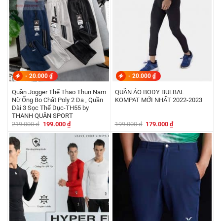
-
20.000
₫
-
20.000
₫
Quần Jogger Thể Thao Thun Nam
QUẦN ÁO BODY BULBAL
Nữ Ống Bo Chất Poly 2 Da , Quần
KOMPAT MỚI NHẤT 2022-2023
Dài 3 Sọc Thể Dục-TH55 by
THANH QUÂN SPORT
Giá
Giá
Giá
Giá
219.000
₫
199.000
₫
199.000
₫
179.000
₫
gốc
hiện
gốc
hiện
là:
tại
là:
tại
219.000 ₫.
là:
199.000 ₫.
là:
199.000 ₫.
179.000 ₫.