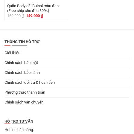
Quần Body dài Bulbal màu đen
(Free ship cho đơn 399k)
Giá
Giá
169.000
₫
149.000
₫
gốc
hiện
là:
tại
169.000 ₫.
là:
149.000 ₫.
THÔNG TIN HỖ TRỢ
Giới thiệu
Chính sách bảo mật
Chính sách bảo hành
Chính sách đổi trả & hoàn tiền
Phương thức thanh toán
Chính sách vận chuyển
HỖ TRỢ TƯ VẤN
Hotline bán hàng: