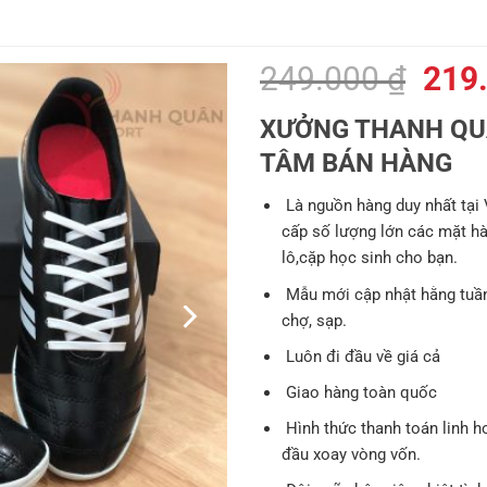
Giá
249.000
₫
219
gốc
XƯỞNG THANH QUÂ
là:
TÂM BÁN HÀNG
249.
Là nguồn hàng duy nhất tại
cấp số lượng lớn các mặt hàng
lô,cặp học sinh cho bạn.
Mẫu mới cập nhật hằng tuần
chợ, sạp.
Luôn đi đầu về giá cả
Giao hàng toàn quốc
Hình thức thanh toán linh h
đầu xoay vòng vốn.