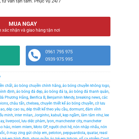
, tư vấn tận tâm. Phục vụ 24/7
MUA NGAY
n xác nhận và giao hàng tận nơi
0961 795 975
0939 975 995
o
ền chất
,
áo bóng chuyền chính hãng
,
áo bóng chuyền không logo
,
bình định
,
áo bóng đá đẹp
,
áo bóng đá lạ
,
áo bóng đá thanh quân
,
Bà Phương Hằng
,
Benfica B
,
Benjamin Mendy
,
breaking news
,
các
ions
,
châu tấn
,
chelsea
,
chuyên thiết kế áo bóng chuyền
,
cờ lưu
hao
,
dép cao su
,
dép thiết kế theo yêu cầu
,
dormunt
,
đàm vĩnh
ểu minh
,
inter milan
,
Jorginho
,
kabull
,
kẹp ngầm
,
lâm tâm như
,
lee
nay
,
liverpool
,
lưu diệc phàm
,
lyon
,
manchester city
,
mancheter
ảo hảo
,
mlem mlem
,
Moto GP
,
người chơi hệ
,
nón nhập nhẩu
,
nón
uốc
,
ờ may zing gút chóp em
,
peloton
,
pepguardiola
,
quatar
,
reasl
 trẻ em bình định
,
shop quần áo trẻ em tphcm
,
số ca nhiễm Covil