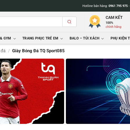
Hotline bán hàng:
0961 795 975
CAM KẾT
100%
chính hãng
 & GYM
TRANG PHỤC TRẺ EM
BALO – TÚI XÁCH
PHỤ KIỆN 
 đá
/
Giày Bóng Đá TQ Sport085