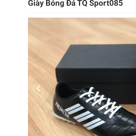
Giày Bóng Đá TQ Sport085