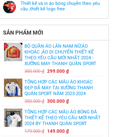
bình
khoác
có
Thiết kế và in áo bóng chuyền theo yêu
luận
theo
mẫu
ở
cầu ,thiết kế logo free
yêu
thì
MU
cầu
phải
Không
thua
thiết
làm
có
thảm:
kế
sao?
bình
HLV
tại
luận
Ten
TPHCM
ở
Hag
SẢN PHẨM MỚI
Thiết
lại
kế
chỉ
và
trích
in
cầu
BỘ QUẦN ÁO LÂN NAM NỮ,ÁO
áo
thủ,
bóng
KHOÁC ,ÁO DI CHUYỂN THIẾT KẾ
thừa
chuyền
nhận
THEO YÊU CẦU MỚI NHẤT 2024 -
theo
sự
yêu
XƯỞNG MAY THANH QUÂN SPORT
thật
cầu
chua
,thiết
Giá
Giá
chát
350.000
₫
299.000
₫
kế
của
gốc
hiện
logo
bầy
free
TỔNG HỢP CÁC MẪU ÁO KHOÁC
quỷ
là:
tại
nhỏ
ĐẸP ĐÃ MAY TẠI XƯỞNG THANH
350.000 ₫.
là:
QUÂN SPORT NĂM 2023-2024
299.000 ₫.
Giá
Giá
350.000
₫
300.000
₫
gốc
hiện
TỔNG HỢP CÁC MẪU ÁO BÓNG ĐÁ
là:
tại
THIẾT KẾ THEO YÊU CẦU MỚI NHẤT
350.000 ₫.
là:
2024 BY THANH QUÂN SPORT
300.000 ₫.
Giá
Giá
179.000
₫
149.000
₫