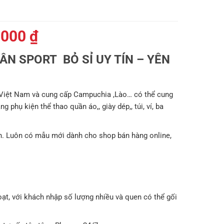
Giá
.000
₫
hiện
N SPORT BỎ SỈ UY TÍN – YÊN
tại
000 ₫.
là:
219.000 ₫.
 Việt Nam và cung cấp Campuchia ,Lào… có thể cung
 phụ kiện thể thao quần áo,, giày dép,, túi, ví, ba
. Luôn có mẫu mới dành cho shop bán hàng online,
oạt, với khách nhập số lượng nhiều và quen có thể gối