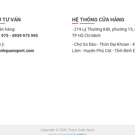
Ợ TƯ VẤN
HỆ THỐNG CỬA HÀNG
án hàng:
- 219 Lý Thường Kiệt, phường 15,
 975 - 0939 975 995
TP Hồ Chí Minh
 ý:
- Chợ Gò Đào - Thôn Đại Khoan - 
anhquansport.com
Lâm - Huyện Phù Cát - Tỉnh Bình 
Copyright © 2026 Thanh Quân Sport