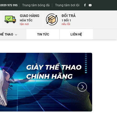
Trung tâm bóng đá
Trung tâm bơi lội
-
0939 975 995
GIAO HÀNG
ĐỔI TRẢ
HỎA TỐC
1 ĐỔI 1
tận nơi
nếu lỗi
THỂ THAO
TIN TỨC
LIÊN HỆ