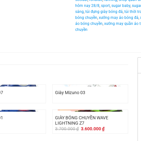
hôm nay 28/8
,
sport
,
sugar baby
,
suga
sảng
,
túi đựng giày bóng đá
,
túi thời t
bóng chuyền
,
xưởng may áo bóng đá
,
áo bóng chuyền
,
xưởng may quần áo t
chuyền
07
Giày Mizuno 03
-
100.000
₫
GIÀY BÓNG CHUYỀN WAVE
01
LIGHTNING Z7
Giá
Giá
3.700.000
₫
3.600.000
₫
gốc
hiện
là:
tại
3.700.000 ₫.
là: