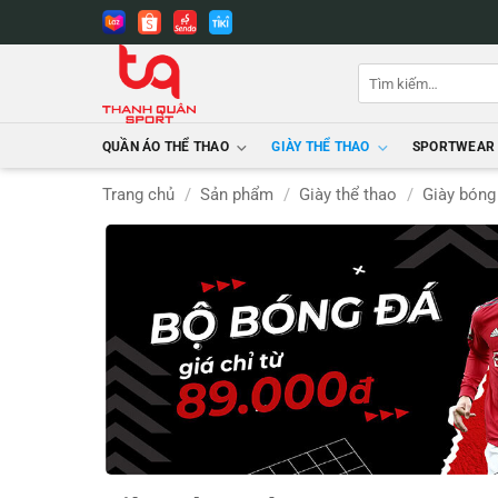
Bỏ
qua
nội
Tìm
dung
kiếm:
QUẦN ÁO THỂ THAO
GIÀY THỂ THAO
SPORTWEAR
Trang chủ
/
Sản phẩm
/
Giày thể thao
/
Giày bóng