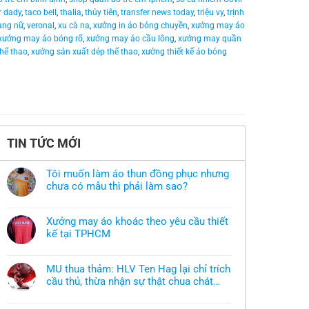
r dady
,
taco bell
,
thalia
,
thủy tiên
,
transfer news today
,
triệu vy
,
trịnh
rang nữ
,
veronal
,
xu cà na
,
xưởng in áo bóng chuyền
,
xưởng may áo
xưởng may áo bóng rổ
,
xưởng may áo cầu lông
,
xưởng may quần
hể thao
,
xưởng sản xuất dép thể thao
,
xưởng thiết kế áo bóng
TIN TỨC MỚI
Tôi muốn làm áo thun đồng phục nhưng
chưa có mẫu thì phải làm sao?
Không
có
bình
Xưởng may áo khoác theo yêu cầu thiết
luận
ở
kế tại TPHCM
Tôi
Không
muốn
có
làm
bình
áo
MU thua thảm: HLV Ten Hag lại chỉ trích
luận
thun
ở
cầu thủ, thừa nhận sự thật chua chát
đồng
Xưởng
phục
của bầy quỷ nhỏ
Không
may
nhưng
có
áo
chưa