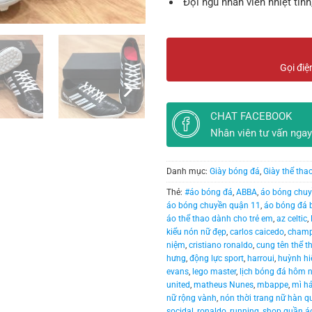
Đội ngũ nhân viên nhiệt tình
Gọi điệ
CHAT FACEBOOK
Nhân viên tư vấn ngay
Danh mục:
Giày bóng đá
,
Giày thể tha
Thẻ:
#áo bóng đá
,
ABBA
,
áo bóng chuy
áo bóng chuyền quận 11
,
áo bóng đá 
áo thể thao dành cho trẻ em
,
az celtic
,
kiểu nón nữ đẹp
,
carlos caicedo
,
champ
niệm
,
cristiano ronaldo
,
cung tên thể t
hưng
,
động lực sport
,
harroui
,
huỳnh hi
evans
,
lego master
,
lịch bóng đá hôm 
united
,
matheus Nunes
,
mbappe
,
mì h
nữ rộng vành
,
nón thời trang nữ hàn q
socidal
,
ronaldo
,
running
,
shop quần áo