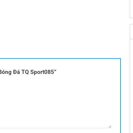
3.600.000 ₫.
y Bóng Đá TQ Sport085”