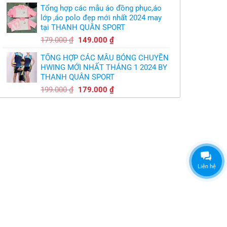
gốc
hiện
Tổng hợp các mẫu áo đồng phục,áo
là:
tại
lớp ,áo polo đẹp mới nhất 2024 may
179.000 ₫.
là:
tại THANH QUÂN SPORT
149.000 ₫.
Giá
Giá
179.000
₫
149.000
₫
gốc
hiện
TỔNG HỢP CÁC MẪU BÓNG CHUYỀN
là:
tại
HWING MỚI NHẤT THÁNG 1 2024 BY
179.000 ₫.
là:
THANH QUÂN SPORT
149.000 ₫.
Giá
Giá
199.000
₫
179.000
₫
gốc
hiện
là:
tại
199.000 ₫.
là:
179.000 ₫.
Liên hệ