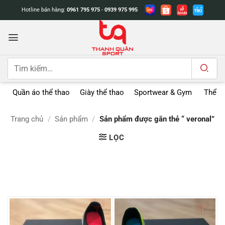
Bỏ
Hotline bán hàng:
0961 795 975
-
0939 975 995
qua
nội
dung
Tìm
kiếm:
Quần áo thể thao
Giày thể thao
Sportwear & Gym
Thể t
Trang chủ
/
Sản phẩm
/
Sản phẩm được gắn thẻ “ veronal”
LỌC