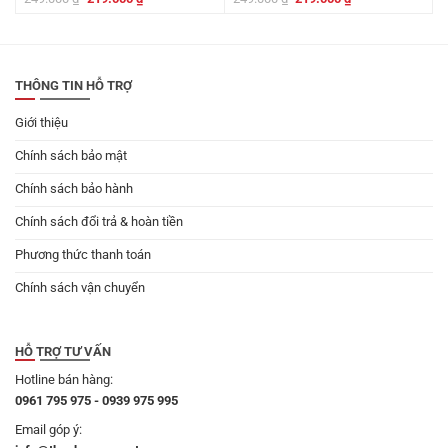
gốc
hiện
gốc
hiện
là:
tại
là:
tại
249.000 ₫.
là:
249.000 ₫.
là:
219.000 ₫.
219.000 ₫.
THÔNG TIN HỖ TRỢ
Giới thiệu
Chính sách bảo mật
Chính sách bảo hành
Chính sách đổi trả & hoàn tiền
Phương thức thanh toán
Chính sách vận chuyển
HỖ TRỢ TƯ VẤN
Hotline bán hàng:
0961 795 975 - 0939 975 995
Email góp ý: