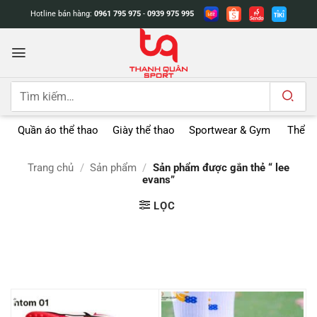
Bỏ
Hotline bán hàng:
0961 795 975
-
0939 975 995
qua
nội
dung
Tìm
kiếm:
Quần áo thể thao
Giày thể thao
Sportwear & Gym
Thể t
Trang chủ
/
Sản phẩm
/
Sản phẩm được gắn thẻ “ lee
evans”
LỌC