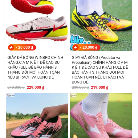
-
20.000
₫
-
20.000
₫
GIÀY ĐÁ BÓNG WINBRO CHÍNH
GIÀY ĐÁ BÓNG (Predator và
HÃNG,C A M K Ế T ĐẾ CAO SU
Propulsion) CHÍNH HÃNG,C A M
KHÂU FULL ĐẾ BẢO HÀNH 3
K Ế T ĐẾ CAO SU KHÂU FULL ĐẾ
THÁNG ĐỔI MỚI HOÀN TOÀN
BẢO HÀNH 3 THÁNG ĐỔI MỚI
NẾU BỊ RÁCH VÀ BUNG ĐẾ
HOÀN TOÀN NẾU BỊ RÁCH VÀ
BUNG ĐẾ
Giá
Giá
Giá
Giá
249.000
₫
229.000
₫
239.000
₫
219.000
₫
gốc
hiện
gốc
hiện
là:
tại
là:
tại
249.000 ₫.
là:
239.000 ₫.
là:
229.000 ₫.
219.000 ₫.