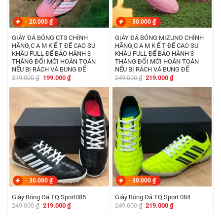
-
20.000
₫
-
30.000
₫
GIÀY ĐÁ BÓNG CT3 CHÍNH
GIÀY ĐÁ BÓNG MIZUNO CHÍNH
HÃNG,C A M K Ế T ĐẾ CAO SU
HÃNG,C A M K Ế T ĐẾ CAO SU
KHÂU FULL ĐẾ BẢO HÀNH 3
KHÂU FULL ĐẾ BẢO HÀNH 3
THÁNG ĐỔI MỚI HOÀN TOÀN
THÁNG ĐỔI MỚI HOÀN TOÀN
NẾU BỊ RÁCH VÀ BUNG ĐẾ
NẾU BỊ RÁCH VÀ BUNG ĐẾ
Giá
Giá
Giá
Giá
219.000
₫
199.000
₫
249.000
₫
219.000
₫
gốc
hiện
gốc
hiện
là:
tại
là:
tại
219.000 ₫.
là:
249.000 ₫.
là:
199.000 ₫.
219.000 ₫.
-
30.000
₫
-
30.000
₫
Giày Bóng Đá TQ Sport085
Giày Bóng Đá TQ Sport 084
Giá
Giá
Giá
Giá
249.000
₫
219.000
₫
249.000
₫
219.000
₫
gốc
hiện
gốc
hiện
là:
tại
là:
tại