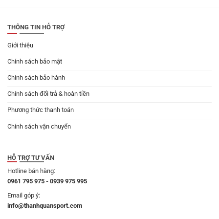
249.000 ₫.
là:
249.000 ₫.
là:
219.000 ₫.
219.000 ₫.
THÔNG TIN HỖ TRỢ
Giới thiệu
Chính sách bảo mật
Chính sách bảo hành
Chính sách đổi trả & hoàn tiền
Phương thức thanh toán
Chính sách vận chuyển
HỖ TRỢ TƯ VẤN
Hotline bán hàng:
0961 795 975 - 0939 975 995
Email góp ý:
info@thanhquansport.com