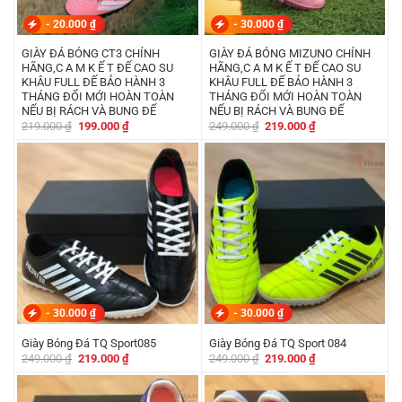
-
20.000
₫
-
30.000
₫
GIÀY ĐÁ BÓNG CT3 CHÍNH
GIÀY ĐÁ BÓNG MIZUNO CHÍNH
HÃNG,C A M K Ế T ĐẾ CAO SU
HÃNG,C A M K Ế T ĐẾ CAO SU
KHÂU FULL ĐẾ BẢO HÀNH 3
KHÂU FULL ĐẾ BẢO HÀNH 3
THÁNG ĐỔI MỚI HOÀN TOÀN
THÁNG ĐỔI MỚI HOÀN TOÀN
NẾU BỊ RÁCH VÀ BUNG ĐẾ
NẾU BỊ RÁCH VÀ BUNG ĐẾ
Giá
Giá
Giá
Giá
219.000
₫
199.000
₫
249.000
₫
219.000
₫
gốc
hiện
gốc
hiện
là:
tại
là:
tại
219.000 ₫.
là:
249.000 ₫.
là:
199.000 ₫.
219.000 ₫.
-
30.000
₫
-
30.000
₫
Giày Bóng Đá TQ Sport085
Giày Bóng Đá TQ Sport 084
Giá
Giá
Giá
Giá
249.000
₫
219.000
₫
249.000
₫
219.000
₫
gốc
hiện
gốc
hiện
là:
tại
là:
tại
249.000 ₫.
là:
249.000 ₫.
là:
219.000 ₫.
219.000 ₫.