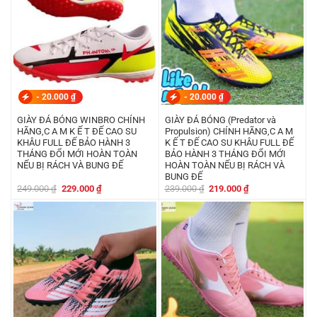
-
20.000
₫
-
20.000
₫
GIÀY ĐÁ BÓNG WINBRO CHÍNH
GIÀY ĐÁ BÓNG (Predator và
HÃNG,C A M K Ế T ĐẾ CAO SU
Propulsion) CHÍNH HÃNG,C A M
KHÂU FULL ĐẾ BẢO HÀNH 3
K Ế T ĐẾ CAO SU KHÂU FULL ĐẾ
THÁNG ĐỔI MỚI HOÀN TOÀN
BẢO HÀNH 3 THÁNG ĐỔI MỚI
NẾU BỊ RÁCH VÀ BUNG ĐẾ
HOÀN TOÀN NẾU BỊ RÁCH VÀ
BUNG ĐẾ
Giá
Giá
Giá
Giá
249.000
₫
229.000
₫
239.000
₫
219.000
₫
gốc
hiện
gốc
hiện
là:
tại
là:
tại
249.000 ₫.
là:
239.000 ₫.
là:
229.000 ₫.
219.000 ₫.