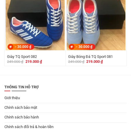
-
30.000
₫
-
30.000
₫
Giày TQ Sport 082
Giày Bóng Đá TQ Sport 081
Giá
Giá
Giá
Giá
249.000
₫
219.000
₫
249.000
₫
219.000
₫
gốc
hiện
gốc
hiện
là:
tại
là:
tại
249.000 ₫.
là:
249.000 ₫.
là:
219.000 ₫.
219.000 ₫.
THÔNG TIN HỖ TRỢ
Giới thiệu
Chính sách bảo mật
Chính sách bảo hành
Chính sách đổi trả & hoàn tiền