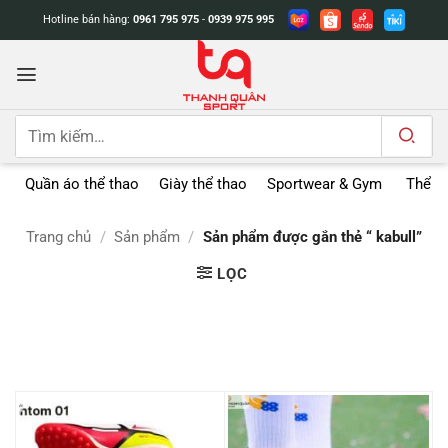
Bỏ
Hotline bán hàng:
0961 795 975
-
0939 975 995
qua
nội
dung
Tìm
kiếm:
Quần áo thể thao
Giày thể thao
Sportwear & Gym
Thể t
Trang chủ
/
Sản phẩm
/
Sản phẩm được gắn thẻ “ kabull”
LỌC